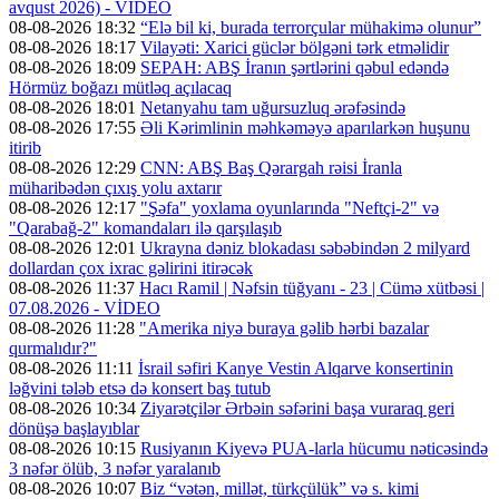
avqust 2026) - VİDEO
08-08-2026 18:32
“Elə bil ki, burada terrorçular mühakimə olunur”
08-08-2026 18:17
Vilayəti: Xarici güclər bölgəni tərk etməlidir
08-08-2026 18:09
SEPAH: ABŞ İranın şərtlərini qəbul edəndə
Hörmüz boğazı mütləq açılacaq
08-08-2026 18:01
Netanyahu tam uğursuzluq ərəfəsində
08-08-2026 17:55
Əli Kərimlinin məhkəməyə aparılarkən huşunu
itirib
08-08-2026 12:29
CNN: ABŞ Baş Qərargah rəisi İranla
müharibədən çıxış yolu axtarır
08-08-2026 12:17
"Şəfa" yoxlama oyunlarında "Neftçi-2" və
"Qarabağ-2" komandaları ilə qarşılaşıb
08-08-2026 12:01
Ukrayna dəniz blokadası səbəbindən 2 milyard
dollardan çox ixrac gəlirini itirəcək
08-08-2026 11:37
Hacı Ramil | Nəfsin tüğyanı - 23 | Cümə xütbəsi |
07.08.2026 - VİDEO
08-08-2026 11:28
"Amerika niyə buraya gəlib hərbi bazalar
qurmalıdır?"
08-08-2026 11:11
İsrail səfiri Kanye Vestin Alqarve konsertinin
ləğvini tələb etsə də konsert baş tutub
08-08-2026 10:34
Ziyarətçilər Ərbəin səfərini başa vuraraq geri
dönüşə başlayıblar
08-08-2026 10:15
Rusiyanın Kiyevə PUA-larla hücumu nəticəsində
3 nəfər ölüb, 3 nəfər yaralanıb
08-08-2026 10:07
Biz “vətən, millət, türkçülük” və s. kimi