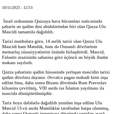
10/11/2025 - 12:53
İsrail ordusunun Qəzzaya hava hücumları nəticəsində
şəhərin ən qədim dini abidələrindən biri olan Qəzza Ulu
Məscidi tamamilə dağıdılıb.
Tarixi mənbələrə görə, 14 əsrlik tarixi olan Qəzza Ulu
Məscidi həm Məmlük, həm də Osmanlı dövrlərinin
memarlıq xüsusiyyətlərini özündə birləşdirirdi. Məscid,
Fələstin ərazisində sahəsinə görə üçüncü ən böyük ibadət
məkanı sayılırdı.
Qəzza şəhərinin qədim hissəsində yerləşən məscidin tarixi
qədim dövrlərə dayanır. Əvvəlcə pagan məbədi kimi inşa
edilən bina, daha sonra Bizans dövründə Rum Pravoslav
kilsəsinə çevrilmiş, VIII əsrdə isə İslamın yayılması ilə
məscidə dönüştürülmüşdür.
Tarix boyu dəfələrlə dağıdılıb yenidən inşa edilən Ulu
Məscid 13-cü əsrdə Məmlüklər tərəfindən bərpa olunmuş,
daha sonra Osmanlı imperiyası dövründə yenidən əsaslı