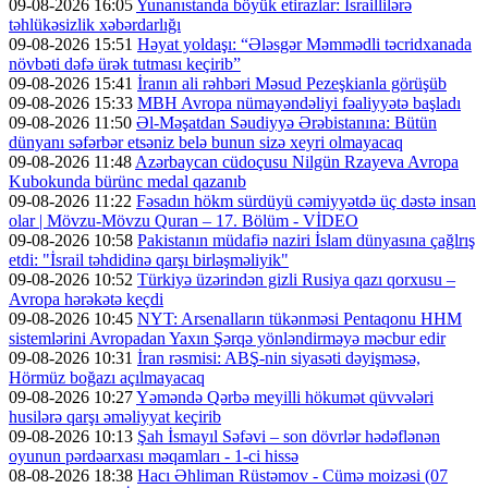
09-08-2026 16:05
Yunanıstanda böyük etirazlar: İsraillilərə
təhlükəsizlik xəbərdarlığı
09-08-2026 15:51
Həyat yoldaşı: “Ələsgər Məmmədli təcridxanada
növbəti dəfə ürək tutması keçirib”
09-08-2026 15:41
İranın ali rəhbəri Məsud Pezeşkianla görüşüb
09-08-2026 15:33
MBH Avropa nümayəndəliyi fəaliyyətə başladı
09-08-2026 11:50
Əl-Məşatdan Səudiyyə Ərəbistanına: Bütün
dünyanı səfərbər etsəniz belə bunun sizə xeyri olmayacaq
09-08-2026 11:48
Azərbaycan cüdoçusu Nilgün Rzayeva Avropa
Kubokunda bürünc medal qazanıb
09-08-2026 11:22
Fəsadın hökm sürdüyü cəmiyyətdə üç dəstə insan
olar | Mövzu-Mövzu Quran – 17. Bölüm - VİDEO
09-08-2026 10:58
Pakistanın müdafiə naziri İslam dünyasına çağlrış
etdi: "İsrail təhdidinə qarşı birləşməliyik"
09-08-2026 10:52
Türkiyə üzərindən gizli Rusiya qazı qorxusu –
Avropa hərəkətə keçdi
09-08-2026 10:45
NYT: Arsenalların tükənməsi Pentaqonu HHM
sistemlərini Avropadan Yaxın Şərqə yönləndirməyə məcbur edir
09-08-2026 10:31
İran rəsmisi: ABŞ-nin siyasəti dəyişməsə,
Hörmüz boğazı açılmayacaq
09-08-2026 10:27
Yəməndə Qərbə meyilli hökumət qüvvələri
husilərə qarşı əməliyyat keçirib
09-08-2026 10:13
Şah İsmayıl Səfəvi – son dövrlər hədəflənən
oyunun pərdəarxası məqamları - 1-ci hissə
08-08-2026 18:38
Hacı Əhliman Rüstəmov - Cümə moizəsi (07