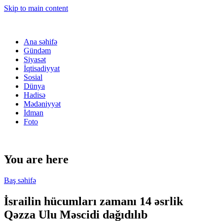
Skip to main content
Ana səhifə
Gündəm
Siyasət
İqtisadiyyat
Sosial
Dünya
Hadisə
Mədəniyyət
İdman
Foto
You are here
Baş səhifə
İsrailin hücumları zamanı 14 əsrlik
Qəzza Ulu Məscidi dağıdılıb