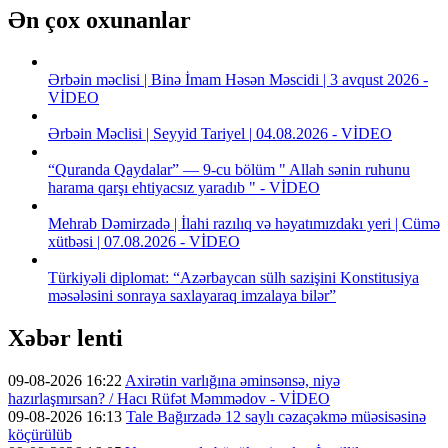
Ən çox oxunanlar
Ərbəin məclisi | Binə İmam Həsən Məscidi | 3 avqust 2026 -
VİDEO
Ərbəin Məclisi | Seyyid Tariyel | 04.08.2026 - VİDEO
“Quranda Qaydalar” — 9-cu bölüm " Allah sənin ruhunu
harama qarşı ehtiyacsız yaradıb " - VİDEO
Mehrab Dəmirzadə | İlahi razılıq və həyatımızdakı yeri | Cümə
xütbəsi | 07.08.2026 - VİDEO
Türkiyəli diplomat: “Azərbaycan sülh sazişini Konstitusiya
məsələsini sonraya saxlayaraq imzalaya bilər”
Xəbər lenti
09-08-2026 16:22
Axirətin varlığına əminsənsə, niyə
hazırlaşmırsan? / Hacı Rüfət Məmmədov - VİDEO
09-08-2026 16:13
Tale Bağırzadə 12 saylı cəzaçəkmə müəsisəsinə
köçürülüb