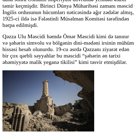
təmir keçmişdir. Birinci Dünya Müharibəsi zamanı məscid
İngilis ordusunun hücumları nəticəsində ağır zədələr almış,
1925-ci ildə isə Fələstinli Müsəlman Komitəsi tərəfindən
bərpa edilmişdi.
Qəzza Ulu Məscidi həmdə Ömər Məscidi kimi də tanınır
və şəhərin simvolu və bölgənin dini-mədəni irsinin mühüm
hissəsi hesab olunurdu. 19-cu əsrdə Qəzzanı ziyarət edən
bir çox qərbli səyyahlar bu məscidi “şəhərin ən tarixi
əhəmiyyətə malik yeganə tikilisi” kimi təsvir etmişdilər.