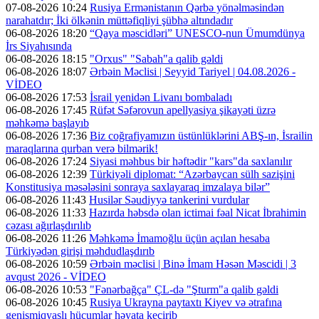
07-08-2026 10:24
Rusiya Ermənistanın Qərbə yönəlməsindən
narahatdır; İki ölkənin müttəfiqliyi şübhə altındadır
06-08-2026 18:20
“Qaya məscidləri” UNESCO-nun Ümumdünya
İrs Siyahısında
06-08-2026 18:15
"Orxus" "Sabah"a qalib gəldi
06-08-2026 18:07
Ərbəin Məclisi | Seyyid Tariyel | 04.08.2026 -
VİDEO
06-08-2026 17:53
İsrail yenidən Livanı bombaladı
06-08-2026 17:45
Rüfət Səfərovun apellyasiya şikayəti üzrə
məhkəmə başlayıb
06-08-2026 17:36
Biz coğrafiyamızın üstünlüklərini ABŞ-ın, İsrailin
maraqlarına qurban verə bilmərik!
06-08-2026 17:24
Siyasi məhbus bir həftədir "kars"da saxlanılır
06-08-2026 12:39
Türkiyəli diplomat: “Azərbaycan sülh sazişini
Konstitusiya məsələsini sonraya saxlayaraq imzalaya bilər”
06-08-2026 11:43
Husilər Səudiyyə tankerini vurdular
06-08-2026 11:33
Hazırda həbsdə olan ictimai fəal Nicat İbrahimin
cəzası ağırlaşdırılıb
06-08-2026 11:26
Məhkəmə İmamoğlu üçün açılan hesaba
Türkiyədən girişi məhdudlaşdırıb
06-08-2026 10:59
Ərbəin məclisi | Binə İmam Həsən Məscidi | 3
avqust 2026 - VİDEO
06-08-2026 10:53
"Fənərbağça" ÇL-də "Şturm"a qalib gəldi
06-08-2026 10:45
Rusiya Ukrayna paytaxtı Kiyev və ətrafına
genişmiqyaslı hücumlar həyata keçirib