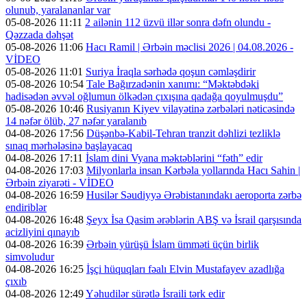
olunub, yaralananlar var
05-08-2026 11:11
2 ailənin 112 üzvü illər sonra dəfn olundu -
Qəzzada dəhşət
05-08-2026 11:06
Hacı Ramil | Ərbəin məclisi 2026 | 04.08.2026 -
VİDEO
05-08-2026 11:01
Suriya İraqla sərhədə qoşun cəmləşdirir
05-08-2026 10:54
Tale Bağırzadənin xanımı: “Məktəbdəki
hadisədən əvvəl oğlumun ölkədən çıxışına qadağa qoyulmuşdu”
05-08-2026 10:46
Rusiyanın Kiyev vilayətinə zərbələri nəticəsində
14 nəfər ölüb, 27 nəfər yaralanıb
04-08-2026 17:56
Düşənbə-Kabil-Tehran tranzit dəhlizi tezliklə
sınaq mərhələsinə başlayacaq
04-08-2026 17:11
İslam dini Vyana məktəblərini “fəth” edir
04-08-2026 17:03
Milyonlarla insan Kərbəla yollarında Hacı Sahin |
Ərbəin ziyarəti - VİDEO
04-08-2026 16:59
Husilər Səudiyyə Ərəbistanındakı aeroporta zərbə
endiriblər
04-08-2026 16:48
Şeyx İsa Qasim ərəblərin ABŞ və İsrail qarşısında
acizliyini qınayıb
04-08-2026 16:39
Ərbəin yürüşü İslam ümməti üçün birlik
simvoludur
04-08-2026 16:25
İşçi hüquqları fəalı Elvin Mustafayev azadlığa
çıxıb
04-08-2026 12:49
Yəhudilər sürətlə İsraili tərk edir