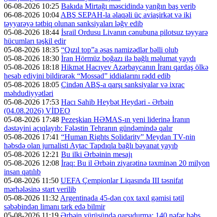
06-08-2026 10:25
Bakıda Mirtağı məscidində yanğın baş verib
06-08-2026 10:04
ABŞ SEPAH-la əlaqəli üç aviaşirkət və iki
təyyarəyə tətbiq olunan sanksiyaları ləğv edib
05-08-2026 18:44
İsrail Ordusu Livanın cənubuna pilotsuz təyyarə
hücumları təşkil edir
05-08-2026 18:35
“Qızıl top”a əsas namizədlər bəlli olub
05-08-2026 18:30
İran Hörmüz boğazı ilə bağlı məlumat yaydı
05-08-2026 18:18
Hikmət Hacıyev Azərbaycanın İranı qardaş ölkə
hesab ediyini bildirərək “Mossad” iddialarını rədd edib
05-08-2026 18:05
Çindən ABŞ-a qarşı sanksiyalar və ixrac
məhdudiyyətləri
05-08-2026 17:53
Hacı Sahib Heybət Heydəri - Ərbəin
(04.08.2026) VİDEO
05-08-2026 17:48
Pezeşkian HƏMAS-ın yeni liderinə İranın
dəstəyini açıqlayıb: Fələstin Tehranın gündəmində qalır
05-08-2026 17:41
“Human Rights Solidarity” Meydan TV-nin
həbsdə olan jurnalisti Aytac Tapdıqla bağlı bəyanat yayıb
05-08-2026 12:21
Bu ilki Ərbəinin mesajı
05-08-2026 12:08
İraq: Bu il Ərbəin ziyarətinə təxminən 20 milyon
insan qatılıb
05-08-2026 11:50
UEFA Çempionlar Liqasında III təsnifat
mərhələsinə start verilib
05-08-2026 11:32
Argentinada 45-dən çox taxıl gəmisi tətil
səbəbindən limanı tərk edə bilmir
05-08-2026 11:19
Ərbəin yürüşündə qarşıdurma: 140 nəfər həbs