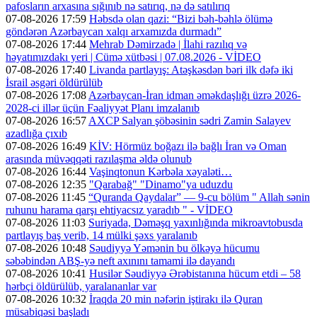
pafosların arxasına sığınıb nə satırıq, nə də satılırıq
07-08-2026 17:59
Həbsdə olan qazi: “Bizi bəh-bəhlə ölümə
göndərən Azərbaycan xalqı arxamızda durmadı”
07-08-2026 17:44
Mehrab Dəmirzadə | İlahi razılıq və
həyatımızdakı yeri | Cümə xütbəsi | 07.08.2026 - VİDEO
07-08-2026 17:40
Livanda partlayış: Atəşkəsdən bəri ilk dəfə iki
İsrail əsgəri öldürülüb
07-08-2026 17:08
Azərbaycan-İran idman əməkdaşlığı üzrə 2026-
2028-ci illər üçün Fəaliyyət Planı imzalanıb
07-08-2026 16:57
AXCP Salyan şöbəsinin sədri Zamin Salayev
azadlığa çıxıb
07-08-2026 16:49
KİV: Hörmüz boğazı ilə bağlı İran və Oman
arasında müvəqqəti razılaşma əldə olunub
07-08-2026 16:44
Vaşinqtonun Kərbəla xəyaləti…
07-08-2026 12:35
"Qarabağ" "Dinamo"ya uduzdu
07-08-2026 11:45
“Quranda Qaydalar” — 9-cu bölüm " Allah sənin
ruhunu harama qarşı ehtiyacsız yaradıb " - VİDEO
07-08-2026 11:03
Suriyada, Dəməşq yaxınlığında mikroavtobusda
partlayış baş verib, 14 mülki şəxs yaralanıb
07-08-2026 10:48
Səudiyyə Yəmənin bu ölkəyə hücumu
səbəbindən ABŞ-yə neft axınını tamami ilə dayandı
07-08-2026 10:41
Husilər Səudiyyə Ərəbistanına hücum etdi – 58
hərbçi öldürülüb, yaralananlar var
07-08-2026 10:32
İraqda 20 min nəfərin iştirakı ilə Quran
müsabiqəsi başladı