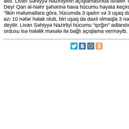
aldı. Livan Səhiyyə Nazirliyinin açıqlamasında İsrailin T
Deyr Qan əl-Nəhr şəhərinə hava hücumu həyata keçirdiyi
"İlkin məlumatlara görə, hücumda 3 qadın və 3 uşaq da
azı 10 nəfər həlak olub, biri uşaq da daxil olmaqla 3 nə
deyilir. Livan Səhiyyə Nazirliyi hücumu "qırğın" adlandırı
ordusu isə hələlik məsələ ilə bağlı açıqlama verməyib.