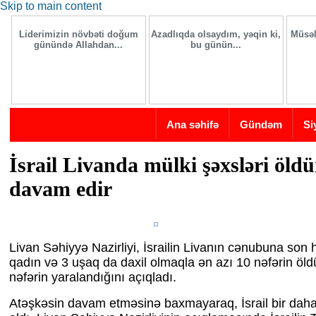
Skip to main content
Liderimizin növbəti doğum
Azadlıqda olsaydım, yəqin ki,
Müsəl
günündə Allahdan...
bu günün...
Ana səhifə
Gündəm
Si
İsrail Livanda mülki şəxsləri öld
davam edir
Livan Səhiyyə Nazirliyi, İsrailin Livanın cənubuna so
qadın və 3 uşaq da daxil olmaqla ən azı 10 nəfərin öl
nəfərin yaralandığını açıqladı.
Atəşkəsin davam etməsinə baxmayaraq, İsrail bir daha