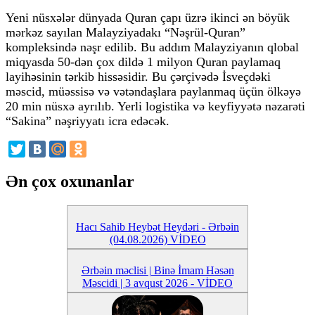
Yeni nüsxələr dünyada Quran çapı üzrə ikinci ən böyük
mərkəz sayılan Malayziyadakı “Nəşrül-Quran”
kompleksində nəşr edilib. Bu addım Malayziyanın qlobal
miqyasda 50-dən çox dildə 1 milyon Quran paylamaq
layihəsinin tərkib hissəsidir. Bu çərçivədə İsveçdəki
məscid, müəssisə və vətəndaşlara paylanmaq üçün ölkəyə
20 min nüsxə ayrılıb. Yerli logistika və keyfiyyətə nəzarəti
“Sakina” nəşriyyatı icra edəcək.
Ən çox oxunanlar
Hacı Sahib Heybət Heydəri - Ərbəin
(04.08.2026) VİDEO
Ərbəin məclisi | Binə İmam Həsən
Məscidi | 3 avqust 2026 - VİDEO