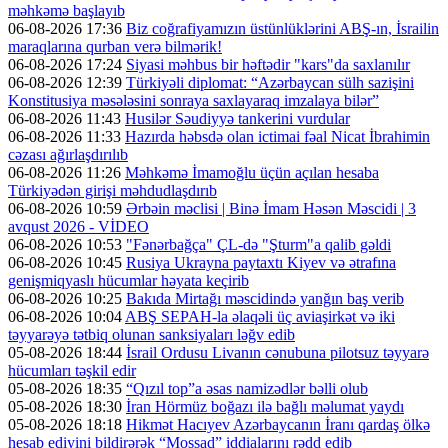
məhkəmə başlayıb
06-08-2026 17:36
Biz coğrafiyamızın üstünlüklərini ABŞ-ın, İsrailin
maraqlarına qurban verə bilmərik!
06-08-2026 17:24
Siyasi məhbus bir həftədir "kars"da saxlanılır
06-08-2026 12:39
Türkiyəli diplomat: “Azərbaycan sülh sazişini
Konstitusiya məsələsini sonraya saxlayaraq imzalaya bilər”
06-08-2026 11:43
Husilər Səudiyyə tankerini vurdular
06-08-2026 11:33
Hazırda həbsdə olan ictimai fəal Nicat İbrahimin
cəzası ağırlaşdırılıb
06-08-2026 11:26
Məhkəmə İmamoğlu üçün açılan hesaba
Türkiyədən girişi məhdudlaşdırıb
06-08-2026 10:59
Ərbəin məclisi | Binə İmam Həsən Məscidi | 3
avqust 2026 - VİDEO
06-08-2026 10:53
"Fənərbağça" ÇL-də "Şturm"a qalib gəldi
06-08-2026 10:45
Rusiya Ukrayna paytaxtı Kiyev və ətrafına
genişmiqyaslı hücumlar həyata keçirib
06-08-2026 10:25
Bakıda Mirtağı məscidində yanğın baş verib
06-08-2026 10:04
ABŞ SEPAH-la əlaqəli üç aviaşirkət və iki
təyyarəyə tətbiq olunan sanksiyaları ləğv edib
05-08-2026 18:44
İsrail Ordusu Livanın cənubuna pilotsuz təyyarə
hücumları təşkil edir
05-08-2026 18:35
“Qızıl top”a əsas namizədlər bəlli olub
05-08-2026 18:30
İran Hörmüz boğazı ilə bağlı məlumat yaydı
05-08-2026 18:18
Hikmət Hacıyev Azərbaycanın İranı qardaş ölkə
hesab ediyini bildirərək “Mossad” iddialarını rədd edib