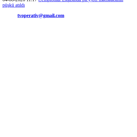
püşkü atıldı
Əlaqə:
tvoperativ@gmail.com
Copyright © Operativ.tv Bütün hüquqlar qorunur!