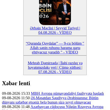
Ərbəin Məclisi | Seyyid Tariyel |
04.08.2026 - VİDEO
“Quranda Qaydalar” — 9-cu bölüm "
Allah sənin ruhunu harama qarşı
ehtiyacsız yaradıb " - VİDEO
Mehrab Dəmirzadə | İlahi razılıq və
həyatımızdakı yeri | Cümə xütbəsi |
07.08.2026 - VİDEO
Xəbər lenti
09-08-2026 15:33
MBH Avropa nümayəndəliyi fəaliyyətə başladı
09-08-2026 11:50
Əl-Məşatdan Səudiyyə Ərəbistanına: Bütün
dünyanı səfərbər etsəniz belə bunun sizə xeyri olmayacaq
09-08-2026 11:48
Azərbaycan cüdoçusu Nilgün Rzayeva Avropa