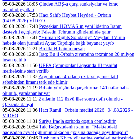
05-08-2026 18:05
Çindən ABŞ-a qarşı sanksiyalar və ixrac
məhdudiyyətləri
05-08-2026 17:53
Hacı Sahib Heybət Heydəri - Ərbəin
(04.08.2026) VİDEO
05-08-2026 17:48
Pezeşkian HƏMAS-ın yeni liderinə İranın
dəstəyini açıqlayıb: Fələstin Tehranın gündəmində qalır
05-08-2026 17:41
“Human Rights Solidarity” Meydan TV-nin
həbsdə olan jurnalisti Aytac Tapdıqla bağlı bəyanat yayıb
05-08-2026 12:21
Bu ilki Ərbəinin mesajı
05-08-2026 12:08
İraq: Bu il Ərbəin ziyarətinə təxminən 20 milyon
insan qatılıb
05-08-2026 11:50
UEFA Çempionlar Liqasında III təsnifat
mərhələsinə start verilib
05-08-2026 11:32
Argentinada 45-dən çox taxıl gəmisi tətil
səbəbindən limanı tərk edə bilmir
05-08-2026 11:19
Ərbəin yürüşündə qarşıdurma: 140 nəfər həbs
olunub, yaralananlar var
05-08-2026 11:11
2 ailənin 112 üzvü illər sonra dəfn olundu -
Qəzzada dəhşət
05-08-2026 11:06
Hacı Ramil | Ərbəin məclisi 2026 | 04.08.2026 -
VİDEO
05-08-2026 11:01
Suriya İraqla sərhədə qoşun cəmləşdirir
05-08-2026 10:54
Tale Bağırzadənin xanımı: “Məktəbdəki
hadisədən əvvəl oğlumun ölkədən çıxışına qadağa qoyulmuşdu”
05-08-2026 10:46
Rusiyanın Kiyev vilayətinə zərbələri nəticəsində