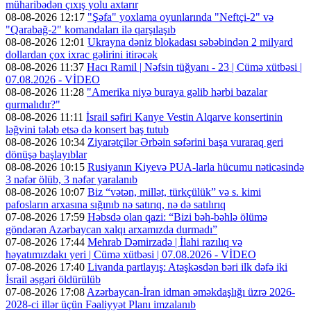
müharibədən çıxış yolu axtarır
08-08-2026 12:17
"Şəfa" yoxlama oyunlarında "Neftçi-2" və
"Qarabağ-2" komandaları ilə qarşılaşıb
08-08-2026 12:01
Ukrayna dəniz blokadası səbəbindən 2 milyard
dollardan çox ixrac gəlirini itirəcək
08-08-2026 11:37
Hacı Ramil | Nəfsin tüğyanı - 23 | Cümə xütbəsi |
07.08.2026 - VİDEO
08-08-2026 11:28
"Amerika niyə buraya gəlib hərbi bazalar
qurmalıdır?"
08-08-2026 11:11
İsrail səfiri Kanye Vestin Alqarve konsertinin
ləğvini tələb etsə də konsert baş tutub
08-08-2026 10:34
Ziyarətçilər Ərbəin səfərini başa vuraraq geri
dönüşə başlayıblar
08-08-2026 10:15
Rusiyanın Kiyevə PUA-larla hücumu nəticəsində
3 nəfər ölüb, 3 nəfər yaralanıb
08-08-2026 10:07
Biz “vətən, millət, türkçülük” və s. kimi
pafosların arxasına sığınıb nə satırıq, nə də satılırıq
07-08-2026 17:59
Həbsdə olan qazi: “Bizi bəh-bəhlə ölümə
göndərən Azərbaycan xalqı arxamızda durmadı”
07-08-2026 17:44
Mehrab Dəmirzadə | İlahi razılıq və
həyatımızdakı yeri | Cümə xütbəsi | 07.08.2026 - VİDEO
07-08-2026 17:40
Livanda partlayış: Atəşkəsdən bəri ilk dəfə iki
İsrail əsgəri öldürülüb
07-08-2026 17:08
Azərbaycan-İran idman əməkdaşlığı üzrə 2026-
2028-ci illər üçün Fəaliyyət Planı imzalanıb