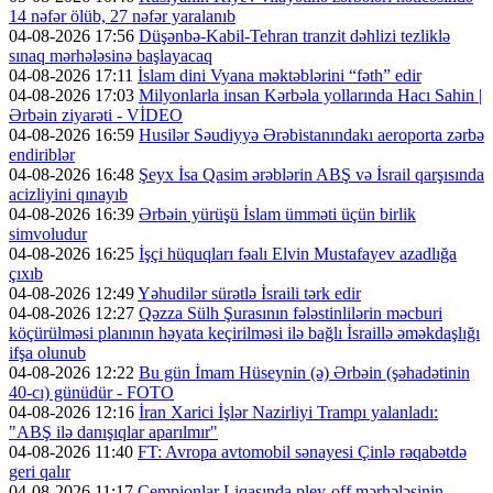
14 nəfər ölüb, 27 nəfər yaralanıb
04-08-2026 17:56
Düşənbə-Kabil-Tehran tranzit dəhlizi tezliklə
sınaq mərhələsinə başlayacaq
04-08-2026 17:11
İslam dini Vyana məktəblərini “fəth” edir
04-08-2026 17:03
Milyonlarla insan Kərbəla yollarında Hacı Sahin |
Ərbəin ziyarəti - VİDEO
04-08-2026 16:59
Husilər Səudiyyə Ərəbistanındakı aeroporta zərbə
endiriblər
04-08-2026 16:48
Şeyx İsa Qasim ərəblərin ABŞ və İsrail qarşısında
acizliyini qınayıb
04-08-2026 16:39
Ərbəin yürüşü İslam ümməti üçün birlik
simvoludur
04-08-2026 16:25
İşçi hüquqları fəalı Elvin Mustafayev azadlığa
çıxıb
04-08-2026 12:49
Yəhudilər sürətlə İsraili tərk edir
04-08-2026 12:27
Qəzza Sülh Şurasının fələstinlilərin məcburi
köçürülməsi planının həyata keçirilməsi ilə bağlı İsraillə əməkdaşlığı
ifşa olunub
04-08-2026 12:22
Bu gün İmam Hüseynin (ə) Ərbəin (şəhadətinin
40-cı) günüdür - FOTO
04-08-2026 12:16
İran Xarici İşlər Nazirliyi Trampı yalanladı:
"ABŞ ilə danışıqlar aparılmır"
04-08-2026 11:40
FT: Avropa avtomobil sənayesi Çinlə rəqabətdə
geri qalır
04-08-2026 11:17
Çempionlar Liqasında pley-off mərhələsinin