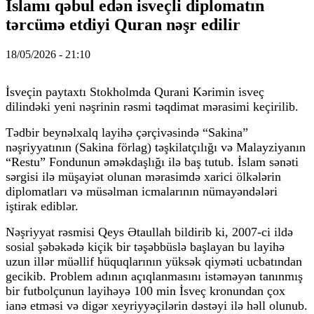
İslamı qəbul edən isveçli diplomatın
tərcümə etdiyi Quran nəşr edilir
18/05/2026 - 21:10
İsveçin paytaxtı Stokholmda Qurani Kərimin isveç
dilindəki yeni nəşrinin rəsmi təqdimat mərasimi keçirilib.
Tədbir beynəlxalq layihə çərçivəsində “Sakina”
nəşriyyatının (Sakina förlag) təşkilatçılığı və Malayziyanın
“Restu” Fondunun əməkdaşlığı ilə baş tutub. İslam sənəti
sərgisi ilə müşayiət olunan mərasimdə xarici ölkələrin
diplomatları və müsəlman icmalarının nümayəndələri
iştirak ediblər.
Nəşriyyat rəsmisi Qeys Ətaullah bildirib ki, 2007-ci ildə
sosial şəbəkədə kiçik bir təşəbbüslə başlayan bu layihə
uzun illər müəllif hüquqlarının yüksək qiyməti ucbatından
gecikib. Problem adının açıqlanmasını istəməyən tanınmış
bir futbolçunun layihəyə 100 min İsveç kronundan çox
ianə etməsi və digər xeyriyyəçilərin dəstəyi ilə həll olunub.