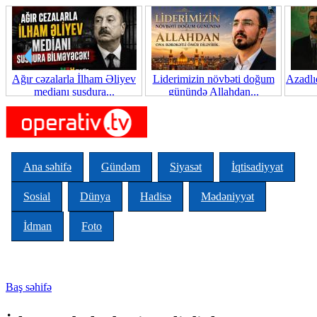
Skip to main content
Ağır cəzalarla İlham Əliyev
Liderimizin növbəti doğum
Azadlı
medianı susdura...
günündə Allahdan...
Ana səhifə
Gündəm
Siyasət
İqtisadiyyat
Sosial
Dünya
Hadisə
Mədəniyyət
İdman
Foto
Baş səhifə
You are here