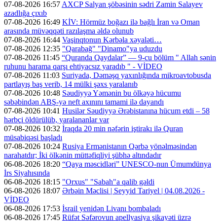
07-08-2026 16:57
AXCP Salyan şöbəsinin sədri Zamin Salayev
azadlığa çıxıb
07-08-2026 16:49
KİV: Hörmüz boğazı ilə bağlı İran və Oman
arasında müvəqqəti razılaşma əldə olunub
07-08-2026 16:44
Vaşinqtonun Kərbəla xəyaləti…
07-08-2026 12:35
"Qarabağ" "Dinamo"ya uduzdu
07-08-2026 11:45
“Quranda Qaydalar” — 9-cu bölüm " Allah sənin
ruhunu harama qarşı ehtiyacsız yaradıb " - VİDEO
07-08-2026 11:03
Suriyada, Dəməşq yaxınlığında mikroavtobusda
partlayış baş verib, 14 mülki şəxs yaralanıb
07-08-2026 10:48
Səudiyyə Yəmənin bu ölkəyə hücumu
səbəbindən ABŞ-yə neft axınını tamami ilə dayandı
07-08-2026 10:41
Husilər Səudiyyə Ərəbistanına hücum etdi – 58
hərbçi öldürülüb, yaralananlar var
07-08-2026 10:32
İraqda 20 min nəfərin iştirakı ilə Quran
müsabiqəsi başladı
07-08-2026 10:24
Rusiya Ermənistanın Qərbə yönəlməsindən
narahatdır; İki ölkənin müttəfiqliyi şübhə altındadır
06-08-2026 18:20
“Qaya məscidləri” UNESCO-nun Ümumdünya
İrs Siyahısında
06-08-2026 18:15
"Orxus" "Sabah"a qalib gəldi
06-08-2026 18:07
Ərbəin Məclisi | Seyyid Tariyel | 04.08.2026 -
VİDEO
06-08-2026 17:53
İsrail yenidən Livanı bombaladı
06-08-2026 17:45
Rüfət Səfərovun apellyasiya şikayəti üzrə