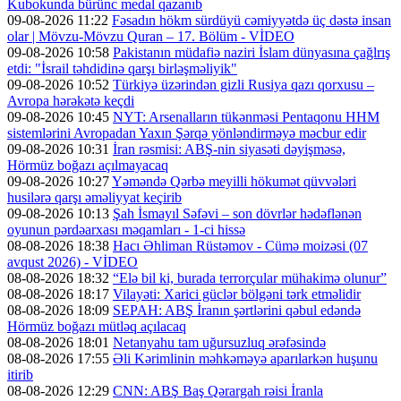
Kubokunda bürünc medal qazanıb
09-08-2026 11:22
Fəsadın hökm sürdüyü cəmiyyətdə üç dəstə insan
olar | Mövzu-Mövzu Quran – 17. Bölüm - VİDEO
09-08-2026 10:58
Pakistanın müdafiə naziri İslam dünyasına çağlrış
etdi: "İsrail təhdidinə qarşı birləşməliyik"
09-08-2026 10:52
Türkiyə üzərindən gizli Rusiya qazı qorxusu –
Avropa hərəkətə keçdi
09-08-2026 10:45
NYT: Arsenalların tükənməsi Pentaqonu HHM
sistemlərini Avropadan Yaxın Şərqə yönləndirməyə məcbur edir
09-08-2026 10:31
İran rəsmisi: ABŞ-nin siyasəti dəyişməsə,
Hörmüz boğazı açılmayacaq
09-08-2026 10:27
Yəməndə Qərbə meyilli hökumət qüvvələri
husilərə qarşı əməliyyat keçirib
09-08-2026 10:13
Şah İsmayıl Səfəvi – son dövrlər hədəflənən
oyunun pərdəarxası məqamları - 1-ci hissə
08-08-2026 18:38
Hacı Əhliman Rüstəmov - Cümə moizəsi (07
avqust 2026) - VİDEO
08-08-2026 18:32
“Elə bil ki, burada terrorçular mühakimə olunur”
08-08-2026 18:17
Vilayəti: Xarici güclər bölgəni tərk etməlidir
08-08-2026 18:09
SEPAH: ABŞ İranın şərtlərini qəbul edəndə
Hörmüz boğazı mütləq açılacaq
08-08-2026 18:01
Netanyahu tam uğursuzluq ərəfəsində
08-08-2026 17:55
Əli Kərimlinin məhkəməyə aparılarkən huşunu
itirib
08-08-2026 12:29
CNN: ABŞ Baş Qərargah rəisi İranla