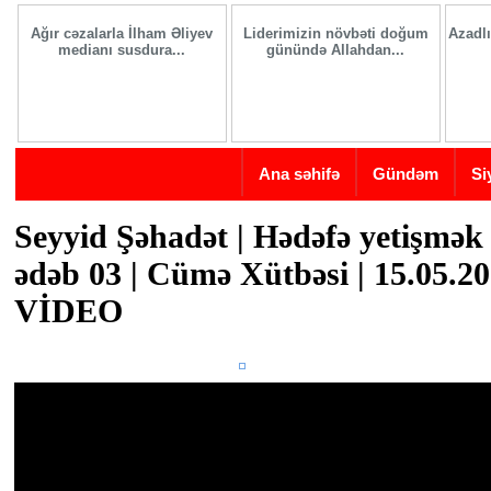
Skip to main content
Ağır cəzalarla İlham Əliyev
Liderimizin növbəti doğum
Azadlı
medianı susdura...
günündə Allahdan...
Ana səhifə
Gündəm
Si
Seyyid Şəhadət | Hədəfə yetişmək
ədəb 03 | Cümə Xütbəsi | 15.05.20
VİDEO