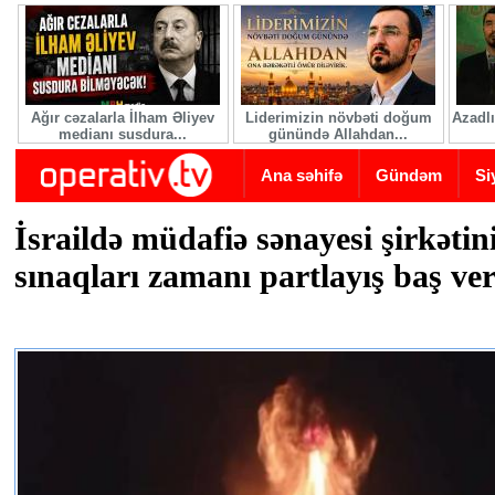
Skip to main content
Ağır cəzalarla İlham Əliyev
Liderimizin növbəti doğum
Azadlı
medianı susdura...
günündə Allahdan...
Ana səhifə
Gündəm
Si
İsraildə müdafiə sənayesi şirkətin
sınaqları zamanı partlayış baş ver