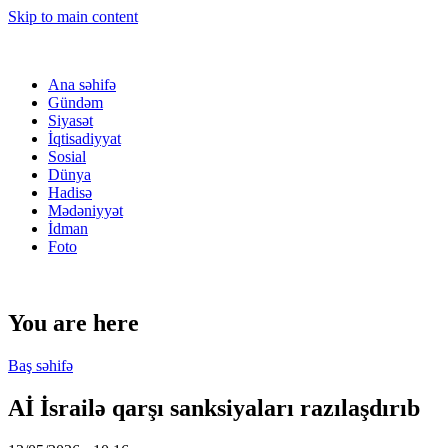
Skip to main content
Ana səhifə
Gündəm
Siyasət
İqtisadiyyat
Sosial
Dünya
Hadisə
Mədəniyyət
İdman
Foto
You are here
Baş səhifə
Aİ İsrailə qarşı sanksiyaları razılaşdırıb