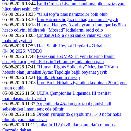
05-08-2026 18:44
İsrail Ordusu Livanın cənubuna pilotsuz təyyarə
hücumları təşkil edir
05-08-2026 18:35
“Qızıl top”a əsas namizədlər bəlli olub
05-08-2026 18:30
İran Hörmüz boğazı ilə bağlı məlumat yaydı
05-08-2026 18:18
Hikmət Hacıyev Azərbaycanın İranı qardaş ölkə
hesab ediyini bildirərək “Mossad” iddialarını rədd edib
05-08-2026 18:05
Çindən ABŞ-a qarşı sanksiyalar və ixrac
məhdudiyyətləri
05-08-2026 17:53
Hacı Sahib Heybət Heydəri - Ərbəin
(04.08.2026) VİDEO
05-08-2026 17:48
Pezeşkian HƏMAS-ın yeni liderinə İranın
dəstəyini açıqlayıb: Fələstin Tehranın gündəmində qalır
05-08-2026 17:41
“Human Rights Solidarity” Meydan TV-nin
həbsdə olan jurnalisti Aytac Tapdıqla bağlı bəyanat yayıb
05-08-2026 12:21
Bu ilki Ərbəinin mesajı
05-08-2026 12:08
İraq: Bu il Ərbəin ziyarətinə təxminən 20 milyon
insan qatılıb
05-08-2026 11:50
UEFA Çempionlar Liqasında III təsnifat
mərhələsinə start verilib
05-08-2026 11:32
Argentinada 45-dən çox taxıl gəmisi tətil
səbəbindən limanı tərk edə bilmir
05-08-2026 11:19
Ərbəin yürüşündə qarşıdurma: 140 nəfər həbs
olunub, yaralananlar var
05-08-2026 11:11
2 ailənin 112 üzvü illər sonra dəfn olundu -
Qəzzada dəhşət