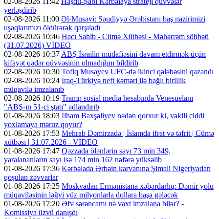
02-08-2026 11:42
Həşdu-Şabi Kərbəlaya strateji qüvvələr
yerləşdirib
02-08-2026 11:00
Əl-Musəvi: Səudiyyə Ərəbistanı baş nazirimizi
uşaqlarımızı öldürərək qarşıladı
02-08-2026 10:46
Hacı Sahib - Cümə Xütbəsi - Məhərrəm söhbəti
(31.07.2026) VİDEO
02-08-2026 10:37
ABŞ İsrailin müdafiəsini davam etdirmək üçün
kifayət qədər qüvvəsinin olmadığını bildirib
02-08-2026 10:30
Tofiq Musayev UFC-də ikinci qələbəsini qazandı
02-08-2026 10:24
İraq-Türkiyə neft kəməri ilə bağlı birillik
müqavilə imzalanıb
02-08-2026 10:19
Tramp sosial media hesabında Venesuelanı
"ABŞ-ın 51-ci ştatı" adlandırıb
01-08-2026 18:03
İlham Baxşəliyev nədən qorxur ki, vəkili ciddi
yoxlamaya məruz qoyur?
01-08-2026 17:53
Mehrab Dəmirzadə | İslamda ifrat və təfrit | Cümə
xütbəsi | 31.07.2026 - VİDEO
01-08-2026 17:47
Qəzzada ölənlərin sayı 73 min 349,
yaralananların sayı isə 174 min 162 nəfərə yüksəlib
01-08-2026 17:36
Kərbəlada Ərbəin karvanına Şimali Nigeriyadan
qoşulan zəvvarlar
01-08-2026 17:25
Moskvadan Ermənistana xəbərdarlıq: Dəmir yolu
müqaviləsinin ləğvi yüz milyonlarla dollara başa gələcək
01-08-2026 17:20
Əfv sərəncamı nə vaxt imzalana bilər? -
Komissiya üzvü danışdı