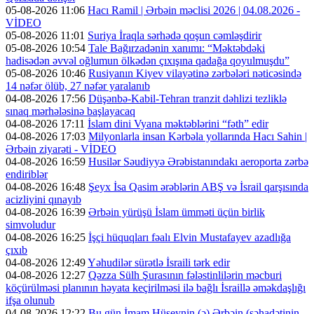
05-08-2026 11:06
Hacı Ramil | Ərbəin məclisi 2026 | 04.08.2026 -
VİDEO
05-08-2026 11:01
Suriya İraqla sərhədə qoşun cəmləşdirir
05-08-2026 10:54
Tale Bağırzadənin xanımı: “Məktəbdəki
hadisədən əvvəl oğlumun ölkədən çıxışına qadağa qoyulmuşdu”
05-08-2026 10:46
Rusiyanın Kiyev vilayətinə zərbələri nəticəsində
14 nəfər ölüb, 27 nəfər yaralanıb
04-08-2026 17:56
Düşənbə-Kabil-Tehran tranzit dəhlizi tezliklə
sınaq mərhələsinə başlayacaq
04-08-2026 17:11
İslam dini Vyana məktəblərini “fəth” edir
04-08-2026 17:03
Milyonlarla insan Kərbəla yollarında Hacı Sahin |
Ərbəin ziyarəti - VİDEO
04-08-2026 16:59
Husilər Səudiyyə Ərəbistanındakı aeroporta zərbə
endiriblər
04-08-2026 16:48
Şeyx İsa Qasim ərəblərin ABŞ və İsrail qarşısında
acizliyini qınayıb
04-08-2026 16:39
Ərbəin yürüşü İslam ümməti üçün birlik
simvoludur
04-08-2026 16:25
İşçi hüquqları fəalı Elvin Mustafayev azadlığa
çıxıb
04-08-2026 12:49
Yəhudilər sürətlə İsraili tərk edir
04-08-2026 12:27
Qəzza Sülh Şurasının fələstinlilərin məcburi
köçürülməsi planının həyata keçirilməsi ilə bağlı İsraillə əməkdaşlığı
ifşa olunub
04-08-2026 12:22
Bu gün İmam Hüseynin (ə) Ərbəin (şəhadətinin