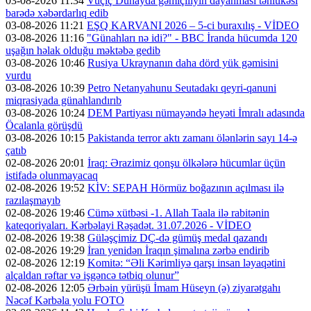
03-08-2026 11:34
Vuçiç Dunayda gəmiçiliyin dayanması təhlükəsi
barədə xəbərdarlıq edib
03-08-2026 11:21
EŞQ KARVANI 2026 – 5-ci buraxılış - VİDEO
03-08-2026 11:16
"Günahları nə idi?" - BBC İranda hücumda 120
uşağın həlak olduğu məktəbə gedib
03-08-2026 10:46
Rusiya Ukraynanın daha dörd yük gəmisini
vurdu
03-08-2026 10:39
Petro Netanyahunu Seutadakı qeyri-qanuni
miqrasiyada günahlandırıb
03-08-2026 10:24
DEM Partiyası nümayəndə heyəti İmralı adasında
Öcalanla görüşdü
03-08-2026 10:15
Pakistanda terror aktı zamanı ölənlərin sayı 14-ə
çatıb
02-08-2026 20:01
İraq: Ərazimiz qonşu ölkələrə hücumlar üçün
istifadə olunmayacaq
02-08-2026 19:52
KİV: SEPAH Hörmüz boğazının açılması ilə
razılaşmayıb
02-08-2026 19:46
Cümə xütbəsi -1. Allah Taala ilə rabitənin
kateqoriyaları. Kərbəlayi Rəşadət. 31.07.2026 - VİDEO
02-08-2026 19:38
Güləşçimiz DÇ-də gümüş medal qazandı
02-08-2026 19:29
İran yenidən İraqın şimalına zərbə endirib
02-08-2026 12:19
Komitə: “Əli Kərimliyə qarşı insan ləyaqətini
alçaldan rəftar və işgəncə tətbiq olunur”
02-08-2026 12:05
Ərbəin yürüşü İmam Hüseyn (ə) ziyarətgahı
Nəcəf Kərbəla yolu FOTO