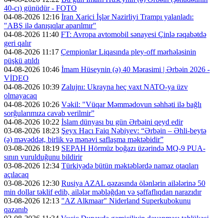
40-cı) günüdür - FOTO
04-08-2026 12:16
İran Xarici İşlər Nazirliyi Trampı yalanladı:
"ABŞ ilə danışıqlar aparılmır"
04-08-2026 11:40
FT: Avropa avtomobil sənayesi Çinlə rəqabətdə
geri qalır
04-08-2026 11:17
Çempionlar Liqasında pley-off mərhələsinin
püşkü atıldı
04-08-2026 10:46
İmam Hüseynin (ə) 40 Mərasimi | Ərbəin 2026 -
VİDEO
04-08-2026 10:39
Zalujnı: Ukrayna heç vaxt NATO-ya üzv
olmayacaq
04-08-2026 10:26
Vəkil: "Vüqar Məmmədovun səhhəti ilə bağlı
sorğularımıza cavab verilmir”
04-08-2026 10:22
İslam dünyası bu gün Ərbəini qeyd edir
03-08-2026 18:23
Şeyx Hacı Faiq Nəbiyev: “Ərbəin – Əhli-beytə
(ə) məvəddət, birlik və mənəvi saflaşma məktəbidir”
03-08-2026 18:19
SEPAH Hörmüz boğazı üzərində MQ-9 PUA-
sının vurulduğunu bildirir
03-08-2026 12:34
Türkiyədə bütün məktəblərdə namaz otaqları
açılacaq
03-08-2026 12:30
Rusiya AZAL qəzasında ölənlərin ailələrinə 50
min dollar təklif edib, ailələr məbləğdən və şəffaflıqdan narazıdır
03-08-2026 12:13
"AZ Alkmaar" Niderland Superkubokunu
qazanıb