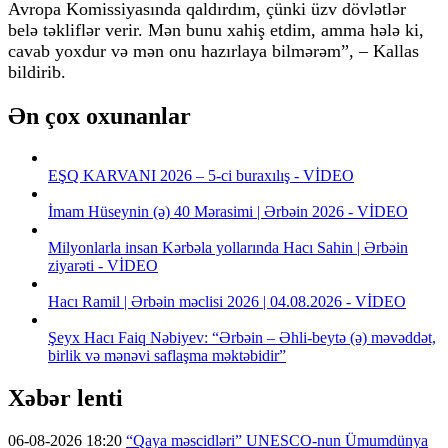
Avropa Komissiyasında qaldırdım, çünki üzv dövlətlər
belə təkliflər verir. Mən bunu xahiş etdim, amma hələ ki,
cavab yoxdur və mən onu hazırlaya bilmərəm”, – Kallas
bildirib.
Ən çox oxunanlar
EŞQ KARVANI 2026 – 5-ci buraxılış - VİDEO
İmam Hüseynin (ə) 40 Mərasimi | Ərbəin 2026 - VİDEO
Milyonlarla insan Kərbəla yollarında Hacı Sahin | Ərbəin
ziyarəti - VİDEO
Hacı Ramil | Ərbəin məclisi 2026 | 04.08.2026 - VİDEO
Şeyx Hacı Faiq Nəbiyev: “Ərbəin – Əhli-beytə (ə) məvəddət,
birlik və mənəvi saflaşma məktəbidir”
Xəbər lenti
06-08-2026 18:20
“Qaya məscidləri” UNESCO-nun Ümumdünya