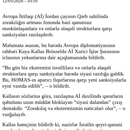
12/05/2026 - 10:16
Avropa İttifaqı (Aİ) İordan çayının Qərb sahilində
zorakılığın artması fonunda bəzi qanunsuz
məskünlaşanlara və onlarla əlaqəli strukturlara qarşı
sanksiyaları razılaşdırıb.
Məlumata əsasən, bu barədə Avropa diplomatiyasının
rəhbəri Kaya Kallas Brüsseldə Aİ Xarici İşlər Şurasının
iclasının yekunlarına dair açıqlamasında bildirib.
“Bu gün biz ekstremist israillilərə və onlarla əlaqəli
strukturlara qarşı sanksiyalar barədə siyasi razılığa gəldik.
Bu, HƏMAS-ın aparıcı fiqurlarına qarşı yeni sanksiyalarla
eyni vaxtda edilib”, – o bildirib.
Kallasın sözlərinə görə, razılaşma Aİ daxilində qərarların
qəbulunu uzun müddət bloklayan “siyasi dalandan” çıxış
deməkdir. “Zorakılıq və ekstremizmin nəticələri olur”, – o
vurğulayıb.
Kallas həmçinin bildirib ki, nazirlər İsrailin qeyri-qanuni