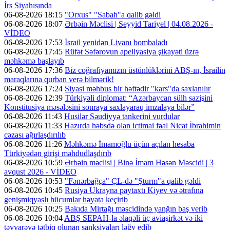
İrs Siyahısında
06-08-2026 18:15
"Orxus" "Sabah"a qalib gəldi
06-08-2026 18:07
Ərbəin Məclisi | Seyyid Tariyel | 04.08.2026 -
VİDEO
06-08-2026 17:53
İsrail yenidən Livanı bombaladı
06-08-2026 17:45
Rüfət Səfərovun apellyasiya şikayəti üzrə
məhkəmə başlayıb
06-08-2026 17:36
Biz coğrafiyamızın üstünlüklərini ABŞ-ın, İsrailin
maraqlarına qurban verə bilmərik!
06-08-2026 17:24
Siyasi məhbus bir həftədir "kars"da saxlanılır
06-08-2026 12:39
Türkiyəli diplomat: “Azərbaycan sülh sazişini
Konstitusiya məsələsini sonraya saxlayaraq imzalaya bilər”
06-08-2026 11:43
Husilər Səudiyyə tankerini vurdular
06-08-2026 11:33
Hazırda həbsdə olan ictimai fəal Nicat İbrahimin
cəzası ağırlaşdırılıb
06-08-2026 11:26
Məhkəmə İmamoğlu üçün açılan hesaba
Türkiyədən girişi məhdudlaşdırıb
06-08-2026 10:59
Ərbəin məclisi | Binə İmam Həsən Məscidi | 3
avqust 2026 - VİDEO
06-08-2026 10:53
"Fənərbağça" ÇL-də "Şturm"a qalib gəldi
06-08-2026 10:45
Rusiya Ukrayna paytaxtı Kiyev və ətrafına
genişmiqyaslı hücumlar həyata keçirib
06-08-2026 10:25
Bakıda Mirtağı məscidində yanğın baş verib
06-08-2026 10:04
ABŞ SEPAH-la əlaqəli üç aviaşirkət və iki
təyyarəyə tətbiq olunan sanksiyaları ləğv edib