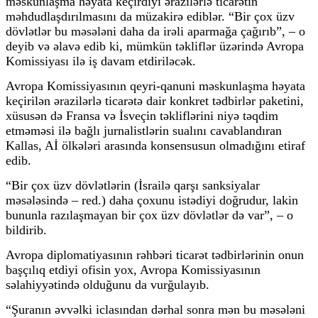
məskunlaşma həyata keçirdiyi ərazilərlə ticarətin
məhdudlaşdırılmasını da müzakirə ediblər. “Bir çox üzv
dövlətlər bu məsələni daha da irəli aparmağa çağırıb”, – o
deyib və əlavə edib ki, mümkün təkliflər üzərində Avropa
Komissiyası ilə iş davam etdiriləcək.
Avropa Komissiyasının qeyri-qanuni məskunlaşma həyata
keçirilən ərazilərlə ticarətə dair konkret tədbirlər paketini,
xüsusən də Fransa və İsveçin təkliflərini niyə təqdim
etməməsi ilə bağlı jurnalistlərin sualını cavablandıran
Kallas, Aİ ölkələri arasında konsensusun olmadığını etiraf
edib.
“Bir çox üzv dövlətlərin (İsrailə qarşı sanksiyalar
məsələsində – red.) daha çoxunu istədiyi doğrudur, lakin
bununla razılaşmayan bir çox üzv dövlətlər də var”, – o
bildirib.
Avropa diplomatiyasının rəhbəri ticarət tədbirlərinin onun
başçılıq etdiyi ofisin yox, Avropa Komissiyasının
səlahiyyətində olduğunu da vurğulayıb.
“Şuranın əvvəlki iclasından dərhal sonra mən bu məsələni