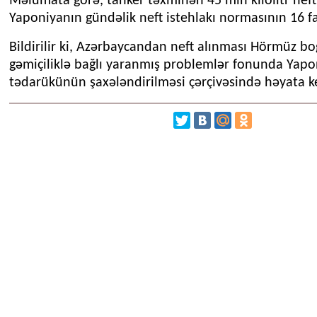
Məlumata görə, tanker təxminən 45 min kilolitr neft 
Yaponiyanın gündəlik neft istehlakı normasının 16 fa
Bildirilir ki, Azərbaycandan neft alınması Hörmüz b
gəmiçiliklə bağlı yaranmış problemlər fonunda Yapo
tədarükünün şaxələndirilməsi çərçivəsində həyata keç