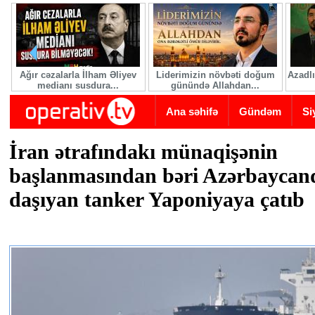
Skip to main content
Ağır cəzalarla İlham Əliyev
Liderimizin növbəti doğum
Azadlı
medianı susdura...
günündə Allahdan...
Ana səhifə
Gündəm
Si
İran ətrafındakı münaqişənin
başlanmasından bəri Azərbaycan
daşıyan tanker Yaponiyaya çatıb