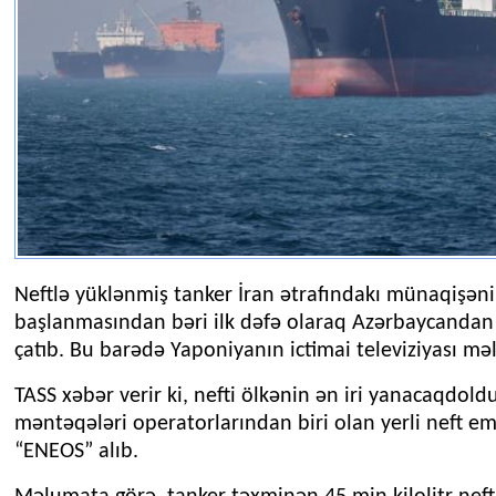
Neftlə yüklənmiş tanker İran ətrafındakı münaqişən
başlanmasından bəri ilk dəfə olaraq Azərbaycandan
çatıb. Bu barədə Yaponiyanın ictimai televiziyası mə
TASS xəbər verir ki, nefti ölkənin ən iri yanacaqdol
məntəqələri operatorlarından biri olan yerli neft ema
“ENEOS” alıb.