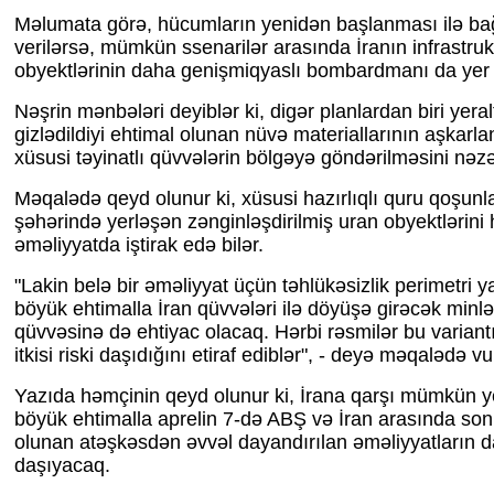
Məlumata görə, hücumların yenidən başlanması ilə bağ
verilərsə, mümkün ssenarilər arasında İranın infrastruk
obyektlərinin daha genişmiqyaslı bombardmanı da yer a
Nəşrin mənbələri deyiblər ki, digər planlardan biri yera
gizlədildiyi ehtimal olunan nüvə materiallarının aşkar
xüsusi təyinatlı qüvvələrin bölgəyə göndərilməsini nəzə
Məqalədə qeyd olunur ki, xüsusi hazırlıqlı quru qoşunla
şəhərində yerləşən zənginləşdirilmiş uran obyektlərini
əməliyyatda iştirak edə bilər.
"Lakin belə bir əməliyyat üçün təhlükəsizlik perimetri 
böyük ehtimalla İran qüvvələri ilə döyüşə girəcək minlə
qüvvəsinə də ehtiyac olacaq. Hərbi rəsmilər bu variantı
itkisi riski daşıdığını etiraf ediblər", - deyə məqalədə v
Yazıda həmçinin qeyd olunur ki, İrana qarşı mümkün y
böyük ehtimalla aprelin 7-də ABŞ və İran arasında so
olunan atəşkəsdən əvvəl dayandırılan əməliyyatların d
daşıyacaq.