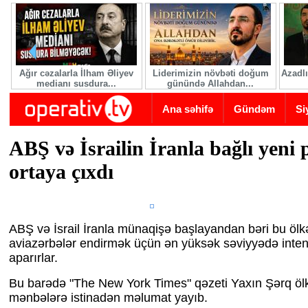
Skip to main content
Ağır cəzalarla İlham Əliyev
Liderimizin növbəti doğum
Azadlı
medianı susdura...
günündə Allahdan...
Ana səhifə
Gündəm
Si
ABŞ və İsrailin İranla bağlı yeni 
ortaya çıxdı
ABŞ və İsrail İranla münaqişə başlayandan bəri bu ölk
aviazərbələr endirmək üçün ən yüksək səviyyədə intens
aparırlar.
Bu barədə "The New York Times" qəzeti Yaxın Şərq ölk
mənbələrə istinadən məlumat yayıb.