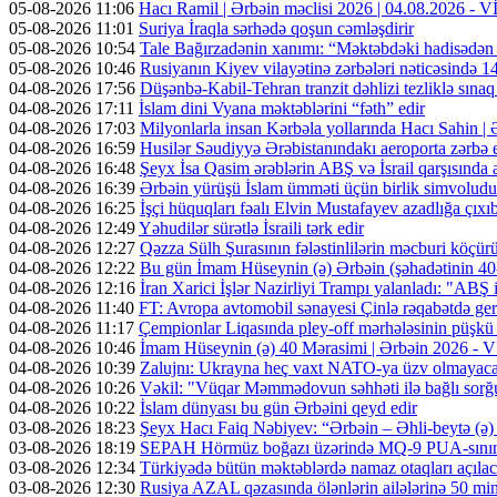
05-08-2026 11:06
Hacı Ramil | Ərbəin məclisi 2026 | 04.08.2026 -
05-08-2026 11:01
Suriya İraqla sərhədə qoşun cəmləşdirir
05-08-2026 10:54
Tale Bağırzadənin xanımı: “Məktəbdəki hadisədən
05-08-2026 10:46
Rusiyanın Kiyev vilayətinə zərbələri nəticəsində 14
04-08-2026 17:56
Düşənbə-Kabil-Tehran tranzit dəhlizi tezliklə sına
04-08-2026 17:11
İslam dini Vyana məktəblərini “fəth” edir
04-08-2026 17:03
Milyonlarla insan Kərbəla yollarında Hacı Sahin |
04-08-2026 16:59
Husilər Səudiyyə Ərəbistanındakı aeroporta zərbə e
04-08-2026 16:48
Şeyx İsa Qasim ərəblərin ABŞ və İsrail qarşısında a
04-08-2026 16:39
Ərbəin yürüşü İslam ümməti üçün birlik simvoludu
04-08-2026 16:25
İşçi hüquqları fəalı Elvin Mustafayev azadlığa çıxı
04-08-2026 12:49
Yəhudilər sürətlə İsraili tərk edir
04-08-2026 12:27
Qəzza Sülh Şurasının fələstinlilərin məcburi köçürül
04-08-2026 12:22
Bu gün İmam Hüseynin (ə) Ərbəin (şəhadətinin 4
04-08-2026 12:16
İran Xarici İşlər Nazirliyi Trampı yalanladı: "ABŞ i
04-08-2026 11:40
FT: Avropa avtomobil sənayesi Çinlə rəqabətdə geri
04-08-2026 11:17
Çempionlar Liqasında pley-off mərhələsinin püşkü a
04-08-2026 10:46
İmam Hüseynin (ə) 40 Mərasimi | Ərbəin 2026 -
04-08-2026 10:39
Zalujnı: Ukrayna heç vaxt NATO-ya üzv olmayac
04-08-2026 10:26
Vəkil: "Vüqar Məmmədovun səhhəti ilə bağlı sorğu
04-08-2026 10:22
İslam dünyası bu gün Ərbəini qeyd edir
03-08-2026 18:23
Şeyx Hacı Faiq Nəbiyev: “Ərbəin – Əhli-beytə (ə) 
03-08-2026 18:19
SEPAH Hörmüz boğazı üzərində MQ-9 PUA-sının v
03-08-2026 12:34
Türkiyədə bütün məktəblərdə namaz otaqları açıla
03-08-2026 12:30
Rusiya AZAL qəzasında ölənlərin ailələrinə 50 min d