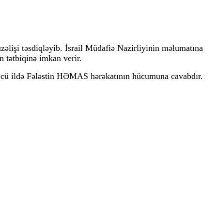
əlişi təsdiqləyib. İsrail Müdafiə Nazirliyinin məlumatına
 tətbiqinə imkan verir.
023-cü ildə Fələstin HƏMAS hərəkatının hücumuna cavabdır.