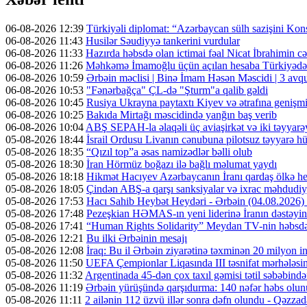
06-08-2026 12:39
Türkiyəli diplomat: “Azərbaycan sülh sazişini Kons
06-08-2026 11:43
Husilər Səudiyyə tankerini vurdular
06-08-2026 11:33
Hazırda həbsdə olan ictimai fəal Nicat İbrahimin cəz
06-08-2026 11:26
Məhkəmə İmamoğlu üçün açılan hesaba Türkiyədən 
06-08-2026 10:59
Ərbəin məclisi | Binə İmam Həsən Məscidi | 3 av
06-08-2026 10:53
"Fənərbağça" ÇL-də "Şturm"a qalib gəldi
06-08-2026 10:45
Rusiya Ukrayna paytaxtı Kiyev və ətrafına genişmi
06-08-2026 10:25
Bakıda Mirtağı məscidində yanğın baş verib
06-08-2026 10:04
ABŞ SEPAH-la əlaqəli üç aviaşirkət və iki təyyarəy
05-08-2026 18:44
İsrail Ordusu Livanın cənubuna pilotsuz təyyarə hüc
05-08-2026 18:35
“Qızıl top”a əsas namizədlər bəlli olub
05-08-2026 18:30
İran Hörmüz boğazı ilə bağlı məlumat yaydı
05-08-2026 18:18
Hikmət Hacıyev Azərbaycanın İranı qardaş ölkə hes
05-08-2026 18:05
Çindən ABŞ-a qarşı sanksiyalar və ixrac məhdudiyy
05-08-2026 17:53
Hacı Sahib Heybət Heydəri - Ərbəin (04.08.202
05-08-2026 17:48
Pezeşkian HƏMAS-ın yeni liderinə İranın dəstəyini
05-08-2026 17:41
“Human Rights Solidarity” Meydan TV-nin həbsdə o
05-08-2026 12:21
Bu ilki Ərbəinin mesajı
05-08-2026 12:08
İraq: Bu il Ərbəin ziyarətinə təxminən 20 milyon in
05-08-2026 11:50
UEFA Çempionlar Liqasında III təsnifat mərhələsinə
05-08-2026 11:32
Argentinada 45-dən çox taxıl gəmisi tətil səbəbində
05-08-2026 11:19
Ərbəin yürüşündə qarşıdurma: 140 nəfər həbs olunu
05-08-2026 11:11
2 ailənin 112 üzvü illər sonra dəfn olundu - Qəzzad