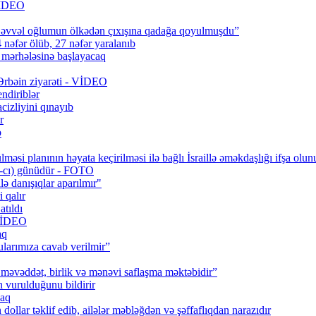
 VİDEO
 əvvəl oğlumun ölkədən çıxışına qadağa qoyulmuşdu”
 nəfər ölüb, 27 nəfər yaralanıb
q mərhələsinə başlayacaq
 Ərbəin ziyarəti - VİDEO
ndiriblər
cizliyini qınayıb
r
b
məsi planının həyata keçirilməsi ilə bağlı İsraillə əməkdaşlığı ifşa olun
0-cı) günüdür - FOTO
lə danışıqlar aparılmır"
 qalır
tıldı
 VİDEO
aq
larımıza cavab verilmir”
məvəddət, birlik və mənəvi saflaşma məktəbidir”
urulduğunu bildirir
caq
ollar təklif edib, ailələr məbləğdən və şəffaflıqdan narazıdır