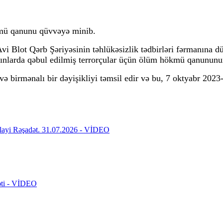
hökmü qanunu qüvvəyə minib.
Blot Qərb Şəriyəsinin təhlükəsizlik tədbirləri fərmanına düz
xınlarda qəbul edilmiş terrorçular üçün ölüm hökmü qanununun
 və birmənalı bir dəyişikliyi təmsil edir və bu, 7 oktyabr 2
rbəlayi Rəşadət. 31.07.2026 - VİDEO
rəti - VİDEO