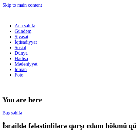
Skip to main content
Ana səhifə
Gündəm
Siyasət
İqtisadiyyat
Sosial
Dünya
Hadisə
Mədəniyyət
İdman
Foto
You are here
Baş səhifə
İsraildə fələstinlilərə qarşı edam hökmü 