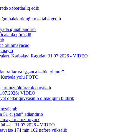
rədə xəbərdarlıq edib
ağın həlak olduğu məktəbə gedib
iyada günahlandırıb
Öcalanla görüşdü
tıb
fadə olunmayacaq
aşmayıb
riyaları. Kərbəlayi Rəşadət. 31.07.2026 - VİDEO
dan rəftar və işgəncə tətbiq olunur”
f Kərbəla yolu FOTO
larımızı öldürərək qarşıladı
(31.07.2026) VİDEO
yət qədər qüvvəsinin olmadığını bildirib
 imzalanıb
51-ci ştatı" adlandırıb
oxlamaya məruz qoyur?
 xütbəsi | 31.07.2026 - VİDEO
sayı isə 174 min 162 nəfərə yüksəlib