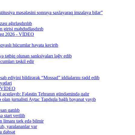
titusiya məsələsini sonraya saxlayaraq imzalaya bilər”
ası ağırlaşdırılıb
girişi məhdudlaşdırıb
qust 2026 - VİDEO
qyaslı hücumlar həyata keçirib
ə tətbiq olunan sanksiyaları ləğv edib
umları təşkil edir
ab ediyini bildirərək “Mossad” iddialarını rədd edib
ətləri
6) VİDEO
 açıqlayıb: Fələstin Tehranın gündəmində qalır
lan jurnalisti Aytac Tapdıqla bağlı bəyanat yayıb
san qatılıb
 start verilib
n limanı tərk edə bilmir
b, yaralananlar var
a dəhşət