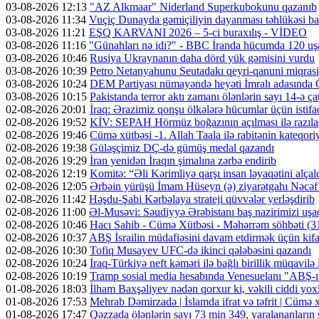
03-08-2026 12:13
"AZ Alkmaar" Niderland Superkubokunu qazanıb
03-08-2026 11:34
Vuçiç Dunayda gəmiçiliyin dayanması təhlükəsi ba
03-08-2026 11:21
EŞQ KARVANI 2026 – 5-ci buraxılış - VİDEO
03-08-2026 11:16
"Günahları nə idi?" - BBC İranda hücumda 120 uş
03-08-2026 10:46
Rusiya Ukraynanın daha dörd yük gəmisini vurdu
03-08-2026 10:39
Petro Netanyahunu Seutadakı qeyri-qanuni miqras
03-08-2026 10:24
DEM Partiyası nümayəndə heyəti İmralı adasında 
03-08-2026 10:15
Pakistanda terror aktı zamanı ölənlərin sayı 14-ə ça
02-08-2026 20:01
İraq: Ərazimiz qonşu ölkələrə hücumlar üçün isti
02-08-2026 19:52
KİV: SEPAH Hörmüz boğazının açılması ilə razıl
02-08-2026 19:46
Cümə xütbəsi -1. Allah Taala ilə rabitənin kateqo
02-08-2026 19:38
Güləşçimiz DÇ-də gümüş medal qazandı
02-08-2026 19:29
İran yenidən İraqın şimalına zərbə endirib
02-08-2026 12:19
Komitə: “Əli Kərimliyə qarşı insan ləyaqətini alçal
02-08-2026 12:05
Ərbəin yürüşü İmam Hüseyn (ə) ziyarətgahı Nəcə
02-08-2026 11:42
Həşdu-Şabi Kərbəlaya strateji qüvvələr yerləşdirib
02-08-2026 11:00
Əl-Musəvi: Səudiyyə Ərəbistanı baş nazirimizi uşaq
02-08-2026 10:46
Hacı Sahib - Cümə Xütbəsi - Məhərrəm söhbəti 
02-08-2026 10:37
ABŞ İsrailin müdafiəsini davam etdirmək üçün kifa
02-08-2026 10:30
Tofiq Musayev UFC-də ikinci qələbəsini qazandı
02-08-2026 10:24
İraq-Türkiyə neft kəməri ilə bağlı birillik müqavilə
02-08-2026 10:19
Tramp sosial media hesabında Venesuelanı "ABŞ-ın 
01-08-2026 18:03
İlham Baxşəliyev nədən qorxur ki, vəkili ciddi y
01-08-2026 17:53
Mehrab Dəmirzadə | İslamda ifrat və təfrit | Cümə
01-08-2026 17:47
Qəzzada ölənlərin sayı 73 min 349, yaralananların 