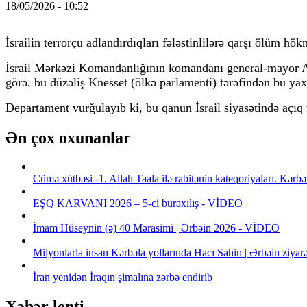
18/05/2026 - 10:52
İsrailin terrorçu adlandırdıqları fələstinlilərə qarşı ölüm 
İsrail Mərkəzi Komandanlığının komandanı general-mayor Avi 
görə, bu düzəliş Knesset (ölkə parlamenti) tərəfindən bu ya
Departament vurğulayıb ki, bu qanun İsrail siyasətində açıq
Ən çox oxunanlar
Cümə xütbəsi -1. Allah Taala ilə rabitənin kateqoriyaları. Kə
EŞQ KARVANI 2026 – 5-ci buraxılış - VİDEO
İmam Hüseynin (ə) 40 Mərasimi | Ərbəin 2026 - VİDEO
Milyonlarla insan Kərbəla yollarında Hacı Sahin | Ərbəin ziya
İran yenidən İraqın şimalına zərbə endirib
Xəbər lenti