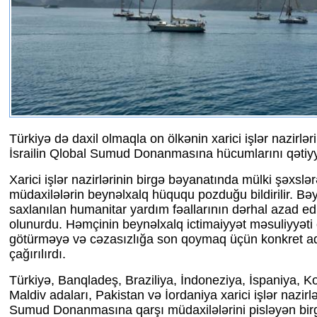
Türkiyə də daxil olmaqla on ölkənin xarici işlər nazirlə
İsrailin Qlobal Sumud Donanmasına hücumlarını qətiyyə
Xarici işlər nazirlərinin birgə bəyanatında mülki şəxslə
müdaxilələrin beynəlxalq hüququ pozduğu bildirilir. B
saxlanılan humanitar yardım fəallarının dərhal azad ed
olunurdu. Həmçinin beynəlxalq ictimaiyyət məsuliyyəti
götürməyə və cəzasızlığa son qoymaq üçün konkret a
çağırılırdı.
Türkiyə, Banqladeş, Braziliya, İndoneziya, İspaniya, Ko
Maldiv adaları, Pakistan və İordaniya xarici işlər nazirlə
Sumud Donanmasına qarşı müdaxilələrini pisləyən bir