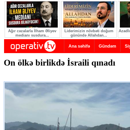
Skip to main content
Ağır cəzalarla İlham Əliyev
Liderimizin növbəti doğum
Azadlı
medianı susdura...
günündə Allahdan...
Ana səhifə
Gündəm
Si
On ölkə birlikdə İsraili qınadı