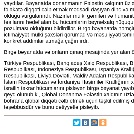
yaydılar. Bəyanatda donanmanın Fələstin xalqının üzlə
fəlakətə diqqəti cəlb etmək məqsədi daşıyan dinc və m
olduğu vurğulanırdı. Nazirlər mülki gəmiləri və humani
fəallarını hədəf alan bu hücumların beynəlxalq hüququ
pozulması olduğunu bildirdilər. Birgə bəyanatda həmçi
ictimaiyyət mülki şəxsləri qorumaq və məsuliyyəti təm
konkret addımlar atmağa çağırılırdı.
Birgə bəyanatda və onların qınaq mesajında ​​yer alan ö
Türkiyə Respublikası, Banqladeş Xalq Respublikası, Br
Respublikası, İndoneziya Respublikası, İspaniya Krallı
Respublikası, Liviya Dövləti, Maldiv Adaları Respublika
İslam Respublikası və İordaniya Haşimilər Krallığının xar
İsrailin təkrar hücumlarını pisləyən birgə bəyanat yayı
qeyd olunub ki, Qlobal Donanma Fələstin xalqının üzlə
böhrana qlobal diqqəti cəlb etmək üçün təşkil edilmiş d
təşəbbüsdür və bunu qətiyyətlə pisləyib.