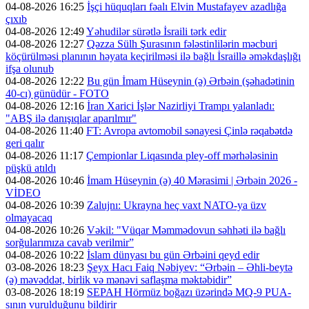
04-08-2026 16:25
İşçi hüquqları fəalı Elvin Mustafayev azadlığa
çıxıb
04-08-2026 12:49
Yəhudilər sürətlə İsraili tərk edir
04-08-2026 12:27
Qəzza Sülh Şurasının fələstinlilərin məcburi
köçürülməsi planının həyata keçirilməsi ilə bağlı İsraillə əməkdaşlığı
ifşa olunub
04-08-2026 12:22
Bu gün İmam Hüseynin (ə) Ərbəin (şəhadətinin
40-cı) günüdür - FOTO
04-08-2026 12:16
İran Xarici İşlər Nazirliyi Trampı yalanladı:
"ABŞ ilə danışıqlar aparılmır"
04-08-2026 11:40
FT: Avropa avtomobil sənayesi Çinlə rəqabətdə
geri qalır
04-08-2026 11:17
Çempionlar Liqasında pley-off mərhələsinin
püşkü atıldı
04-08-2026 10:46
İmam Hüseynin (ə) 40 Mərasimi | Ərbəin 2026 -
VİDEO
04-08-2026 10:39
Zalujnı: Ukrayna heç vaxt NATO-ya üzv
olmayacaq
04-08-2026 10:26
Vəkil: "Vüqar Məmmədovun səhhəti ilə bağlı
sorğularımıza cavab verilmir”
04-08-2026 10:22
İslam dünyası bu gün Ərbəini qeyd edir
03-08-2026 18:23
Şeyx Hacı Faiq Nəbiyev: “Ərbəin – Əhli-beytə
(ə) məvəddət, birlik və mənəvi saflaşma məktəbidir”
03-08-2026 18:19
SEPAH Hörmüz boğazı üzərində MQ-9 PUA-
sının vurulduğunu bildirir