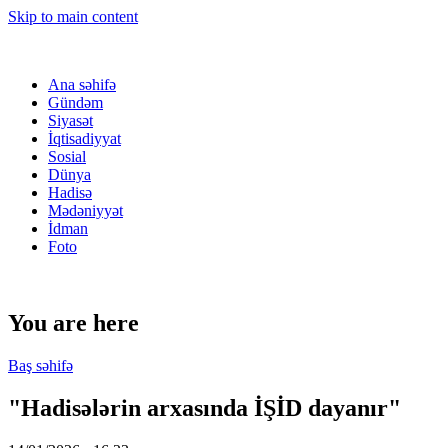
Skip to main content
Ana səhifə
Gündəm
Siyasət
İqtisadiyyat
Sosial
Dünya
Hadisə
Mədəniyyət
İdman
Foto
You are here
Baş səhifə
"Hadisələrin arxasında İŞİD dayanır"