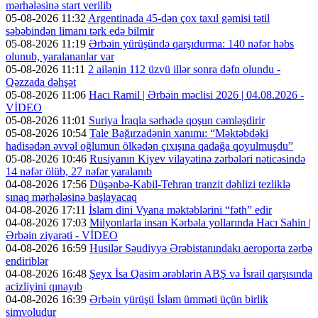
mərhələsinə start verilib
05-08-2026 11:32
Argentinada 45-dən çox taxıl gəmisi tətil
səbəbindən limanı tərk edə bilmir
05-08-2026 11:19
Ərbəin yürüşündə qarşıdurma: 140 nəfər həbs
olunub, yaralananlar var
05-08-2026 11:11
2 ailənin 112 üzvü illər sonra dəfn olundu -
Qəzzada dəhşət
05-08-2026 11:06
Hacı Ramil | Ərbəin məclisi 2026 | 04.08.2026 -
VİDEO
05-08-2026 11:01
Suriya İraqla sərhədə qoşun cəmləşdirir
05-08-2026 10:54
Tale Bağırzadənin xanımı: “Məktəbdəki
hadisədən əvvəl oğlumun ölkədən çıxışına qadağa qoyulmuşdu”
05-08-2026 10:46
Rusiyanın Kiyev vilayətinə zərbələri nəticəsində
14 nəfər ölüb, 27 nəfər yaralanıb
04-08-2026 17:56
Düşənbə-Kabil-Tehran tranzit dəhlizi tezliklə
sınaq mərhələsinə başlayacaq
04-08-2026 17:11
İslam dini Vyana məktəblərini “fəth” edir
04-08-2026 17:03
Milyonlarla insan Kərbəla yollarında Hacı Sahin |
Ərbəin ziyarəti - VİDEO
04-08-2026 16:59
Husilər Səudiyyə Ərəbistanındakı aeroporta zərbə
endiriblər
04-08-2026 16:48
Şeyx İsa Qasim ərəblərin ABŞ və İsrail qarşısında
acizliyini qınayıb
04-08-2026 16:39
Ərbəin yürüşü İslam ümməti üçün birlik
simvoludur