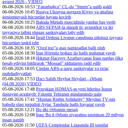
avqust 2026 - VİDEO
06-08-2026 10:53
"Fənərbağça" ÇL-də "Şturm"a qalib gəldi
06-08-2026 10:45
Rusiya Ukrayna paytaxtı Kiyev və ətrafına
genişmiqyaslı hücumlar həyata keçirib
06-08-2026 10:25
Bakıda Mirtağı məscidində yanğın baş verib
06-08-2026 10:04
ABŞ SEPAH-la əlaqəli üç aviaşirkət və iki
təyyarəyə tətbiq olunan sanksiyaları ləğv edib
05-08-2026 18:44
İsrail Ordusu Livanın cənubuna pilotsuz təyyarə
hücumları təşkil edir
05-08-2026 18:35
“Qızıl top”a əsas namizədlər bəlli olub
05-08-2026 18:30
İran Hörmüz boğazı ilə bağlı məlumat yaydı
05-08-2026 18:18
Hikmət Hacıyev Azərbaycanın İranı qardaş ölkə
hesab ediyini bildirərək “Mossad” iddialarını rədd edib
05-08-2026 18:05
Çindən ABŞ-a qarşı sanksiyalar və ixrac
məhdudiyyətləri
05-08-2026 17:53
Hacı Sahib Heybət Heydəri - Ərbəin
(04.08.2026) VİDEO
05-08-2026 17:48
Pezeşkian HƏMAS-ın yeni liderinə İranın
dəstəyini açıqlayıb: Fələstin Tehranın gündəmində qalır
05-08-2026 17:41
“Human Rights Solidarity” Meydan TV-nin
həbsdə olan jurnalisti Aytac Tapdıqla bağlı bəyanat yayıb
05-08-2026 12:21
Bu ilki Ərbəinin mesajı
05-08-2026 12:08
İraq: Bu il Ərbəin ziyarətinə təxminən 20 milyon
insan qatılıb
05-08-2026 11:50
UEFA Çempionlar Liqasında III təsnifat