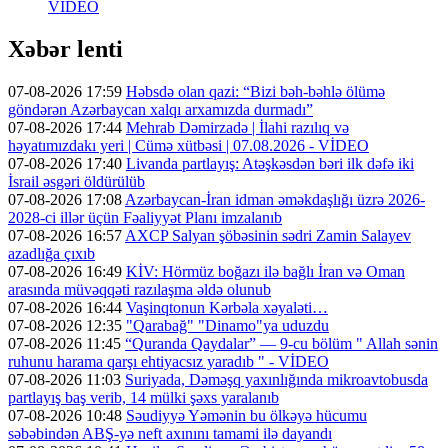
VİDEO
Xəbər lenti
07-08-2026 17:59
Həbsdə olan qazi: “Bizi bəh-bəhlə ölümə
göndərən Azərbaycan xalqı arxamızda durmadı”
07-08-2026 17:44
Mehrab Dəmirzadə | İlahi razılıq və
həyatımızdakı yeri | Cümə xütbəsi | 07.08.2026 - VİDEO
07-08-2026 17:40
Livanda partlayış: Atəşkəsdən bəri ilk dəfə iki
İsrail əsgəri öldürülüb
07-08-2026 17:08
Azərbaycan-İran idman əməkdaşlığı üzrə 2026-
2028-ci illər üçün Fəaliyyət Planı imzalanıb
07-08-2026 16:57
AXCP Salyan şöbəsinin sədri Zamin Salayev
azadlığa çıxıb
07-08-2026 16:49
KİV: Hörmüz boğazı ilə bağlı İran və Oman
arasında müvəqqəti razılaşma əldə olunub
07-08-2026 16:44
Vaşinqtonun Kərbəla xəyaləti…
07-08-2026 12:35
"Qarabağ" "Dinamo"ya uduzdu
07-08-2026 11:45
“Quranda Qaydalar” — 9-cu bölüm " Allah sənin
ruhunu harama qarşı ehtiyacsız yaradıb " - VİDEO
07-08-2026 11:03
Suriyada, Dəməşq yaxınlığında mikroavtobusda
partlayış baş verib, 14 mülki şəxs yaralanıb
07-08-2026 10:48
Səudiyyə Yəmənin bu ölkəyə hücumu
səbəbindən ABŞ-yə neft axınını tamami ilə dayandı