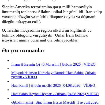
Sionist-Amerika terrorizminə qarşı milli həmrəyliyin
ümumxalq toplantısı Allahın unikal bir günü idi. İran xalqı
vaxtında düzgün və müdrik diaqnoz qoydu və düşməni
düzgün müəyyən etdi".
O, İsrailin məqsədinin region ölkələrini kiçiltmək və
bölmək olduğunu vurğulayıb: "Onlar İranı bölmək
istəyirlər, amma buna nail ola bilməyəcəklər.
Ən çox oxunanlar
İmam Hüseynin (ə) 40 Mərasimi | Ərbəin 2026 - VİDEO
Milyonlarla insan Kərbəla yollarında Hacı Sahin | Ərbəin
ziyarəti - VİDEO
Hacı Ramil | Ərbəin məclisi 2026 | 04.08.2026 - VİDEO
Hacı Sahib Heybət Heydəri - Ərbəin (04.08.2026) VİDEO
Ərbəin məclisi | Binə İmam Həsən Məscidi | 3 avqust 2026 -