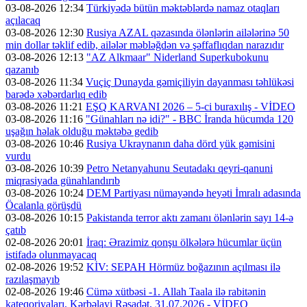
03-08-2026 12:34
Türkiyədə bütün məktəblərdə namaz otaqları
açılacaq
03-08-2026 12:30
Rusiya AZAL qəzasında ölənlərin ailələrinə 50
min dollar təklif edib, ailələr məbləğdən və şəffaflıqdan narazıdır
03-08-2026 12:13
"AZ Alkmaar" Niderland Superkubokunu
qazanıb
03-08-2026 11:34
Vuçiç Dunayda gəmiçiliyin dayanması təhlükəsi
barədə xəbərdarlıq edib
03-08-2026 11:21
EŞQ KARVANI 2026 – 5-ci buraxılış - VİDEO
03-08-2026 11:16
"Günahları nə idi?" - BBC İranda hücumda 120
uşağın həlak olduğu məktəbə gedib
03-08-2026 10:46
Rusiya Ukraynanın daha dörd yük gəmisini
vurdu
03-08-2026 10:39
Petro Netanyahunu Seutadakı qeyri-qanuni
miqrasiyada günahlandırıb
03-08-2026 10:24
DEM Partiyası nümayəndə heyəti İmralı adasında
Öcalanla görüşdü
03-08-2026 10:15
Pakistanda terror aktı zamanı ölənlərin sayı 14-ə
çatıb
02-08-2026 20:01
İraq: Ərazimiz qonşu ölkələrə hücumlar üçün
istifadə olunmayacaq
02-08-2026 19:52
KİV: SEPAH Hörmüz boğazının açılması ilə
razılaşmayıb
02-08-2026 19:46
Cümə xütbəsi -1. Allah Taala ilə rabitənin
kateqoriyaları. Kərbəlayi Rəşadət. 31.07.2026 - VİDEO