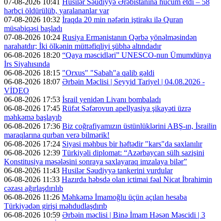
07-08-2026 10:41
Husilər Səudiyyə Ərəbistanına hücum etdi – 58
hərbçi öldürülüb, yaralananlar var
07-08-2026 10:32
İraqda 20 min nəfərin iştirakı ilə Quran
müsabiqəsi başladı
07-08-2026 10:24
Rusiya Ermənistanın Qərbə yönəlməsindən
narahatdır; İki ölkənin müttəfiqliyi şübhə altındadır
06-08-2026 18:20
“Qaya məscidləri” UNESCO-nun Ümumdünya
İrs Siyahısında
06-08-2026 18:15
"Orxus" "Sabah"a qalib gəldi
06-08-2026 18:07
Ərbəin Məclisi | Seyyid Tariyel | 04.08.2026 -
VİDEO
06-08-2026 17:53
İsrail yenidən Livanı bombaladı
06-08-2026 17:45
Rüfət Səfərovun apellyasiya şikayəti üzrə
məhkəmə başlayıb
06-08-2026 17:36
Biz coğrafiyamızın üstünlüklərini ABŞ-ın, İsrailin
maraqlarına qurban verə bilmərik!
06-08-2026 17:24
Siyasi məhbus bir həftədir "kars"da saxlanılır
06-08-2026 12:39
Türkiyəli diplomat: “Azərbaycan sülh sazişini
Konstitusiya məsələsini sonraya saxlayaraq imzalaya bilər”
06-08-2026 11:43
Husilər Səudiyyə tankerini vurdular
06-08-2026 11:33
Hazırda həbsdə olan ictimai fəal Nicat İbrahimin
cəzası ağırlaşdırılıb
06-08-2026 11:26
Məhkəmə İmamoğlu üçün açılan hesaba
Türkiyədən girişi məhdudlaşdırıb
06-08-2026 10:59
Ərbəin məclisi | Binə İmam Həsən Məscidi | 3