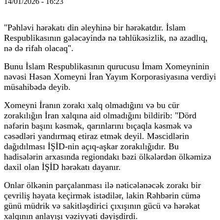
14/01/2026 - 16:23
"Pəhləvi hərəkatı din əleyhinə bir hərəkatdır. İslam
Respublikasının gələcəyində nə təhlükəsizlik, nə azadlıq,
nə də rifah olacaq".
Bunu İslam Respublikasının qurucusu İmam Xomeyninin
nəvəsi Həsən Xomeyni İran Yayım Korporasiyasına verdiyi
müsahibədə deyib.
Xomeyni İranın zorakı xalq olmadığını və bu cür
zorakılığın İran xalqına aid olmadığını bildirib: "Dörd
nəfərin başını kəsmək, qarınlarını bıçaqla kəsmək və
cəsədləri yandırmaq etiraz etmək deyil. Məscidlərin
dağıdılması İŞİD-nin açıq-aşkar zorakılığıdır. Bu
hadisələrin arxasında regiondakı bəzi ölkələrdən ölkəmizə
daxil olan İŞİD hərəkatı dayanır.
Onlar ölkənin parçalanması ilə nəticələnəcək zorakı bir
çevriliş həyata keçirmək istədilər, lakin Rəhbərin cümə
günü müdrik və sakitləşdirici çıxışının gücü və hərəkat
xalqının anlayışı vəziyyəti dəyişdirdi.