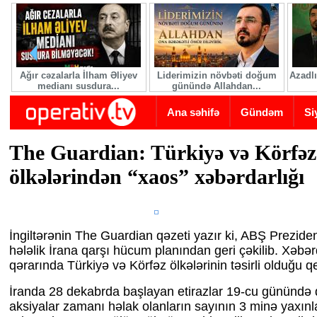
Skip to main content
Ağır cəzalarla İlham Əliyev
Liderimizin növbəti doğum
Azadlı
medianı susdura...
günündə Allahdan...
Ana səhifə
Gündəm
Si
The Guardian: Türkiyə və Körfəz
ölkələrindən “xaos” xəbərdarlığı
İngiltərənin The Guardian qəzeti yazır ki, ABŞ Prezid
hələlik İrana qarşı hücum planından geri çəkilib. Xəb
qərarında Türkiyə və Körfəz ölkələrinin təsirli olduğu qe
İranda 28 dekabrda başlayan etirazlar 19-cu günündə
aksiyalar zamanı həlak olanların sayının 3 minə yaxınlaşd