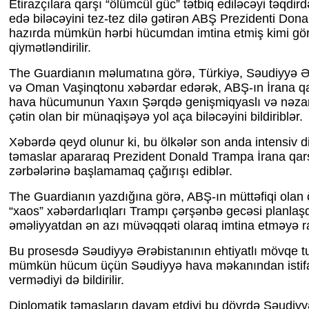
Etirazçılara qarşı “ölümcül güc” tətbiq ediləcəyi təqdir
edə biləcəyini tez-tez dilə gətirən ABŞ Prezidenti Don
hazırda mümkün hərbi hücumdan imtina etmiş kimi gö
qiymətləndirilir.
The Guardianın məlumatına görə, Türkiyə, Səudiyyə Ər
və Oman Vaşinqtonu xəbərdar edərək, ABŞ-ın İrana 
hava hücumunun Yaxın Şərqdə genişmiqyaslı və nəza
çətin olan bir münaqişəyə yol aça biləcəyini bildiriblər.
Xəbərdə qeyd olunur ki, bu ölkələr son anda intensiv d
təmaslar apararaq Prezident Donald Trampa İrana qar
zərbələrinə başlamamaq çağırışı ediblər.
The Guardianın yazdığına görə, ABŞ-ın müttəfiqi olan 
“xaos” xəbərdarlıqları Trampı çərşənbə gecəsi planlaşd
əməliyyatdan ən azı müvəqqəti olaraq imtina etməyə ra
Bu prosesdə Səudiyyə Ərəbistanının ehtiyatlı mövqe t
mümkün hücum üçün Səudiyyə hava məkanından istifa
vermədiyi də bildirilir.
Diplomatik təmasların davam etdiyi bu dövrdə Səudiyy