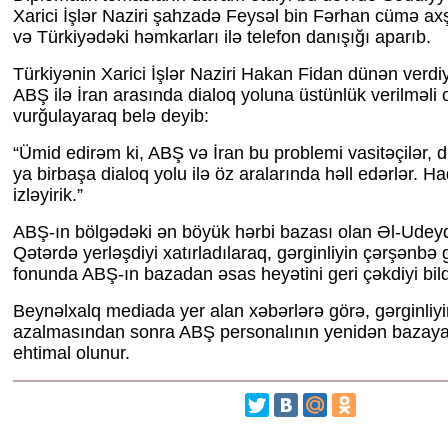
Xarici İşlər Naziri şahzadə Feysəl bin Fərhan cümə a
və Türkiyədəki həmkarları ilə telefon danışığı aparıb.
Türkiyənin Xarici İşlər Naziri Hakan Fidan dünən verdi
ABŞ ilə İran arasında dialoq yoluna üstünlük verilməli
vurğulayaraq belə deyib:
“Ümid edirəm ki, ABŞ və İran bu problemi vasitəçilər, d
ya birbaşa dialoq yolu ilə öz aralarında həll edərlər. H
izləyirik.”
ABŞ-ın bölgədəki ən böyük hərbi bazası olan Əl-Udey
Qətərdə yerləşdiyi xatırladılaraq, gərginliyin çərşənbə
fonunda ABŞ-ın bazadan əsas heyətini geri çəkdiyi bildi
Beynəlxalq mediada yer alan xəbərlərə görə, gərginliyi
azalmasından sonra ABŞ personalının yenidən bazaya 
ehtimal olunur.