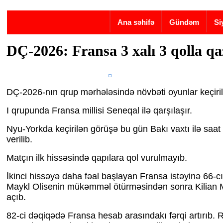
Skip to main content
Ana səhifə
Gündəm
Si
DÇ-2026: Fransa 3 xalı 3 qolla q
DÇ-2026-nın qrup mərhələsində növbəti oyunlar keçirili
I qrupunda Fransa millisi Seneqal ilə qarşılaşır.
Nyu-Yorkda keçirilən görüşə bu gün Bakı vaxtı ilə saat 
verilib.
Matçın ilk hissəsində qapılara qol vurulmayıb.
İkinci hissəyə daha fəal başlayan Fransa istəyinə 66-c
Maykl Olisenin mükəmməl ötürməsindən sonra Kilian
açıb.
82-ci dəqiqədə Fransa hesab arasındakı fərqi artırıb.