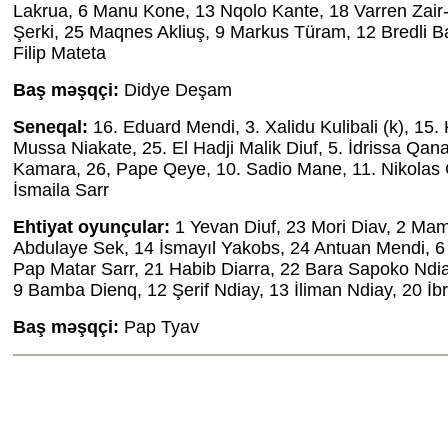
Lakrua, 6 Manu Kone, 13 Nqolo Kante, 18 Varren Zair
Şerki, 25 Maqnes Akliuş, 9 Markus Türam, 12 Bredli Ba
Filip Mateta
Baş məşqçi:
Didye Deşam
Seneqal:
16. Eduard Mendi, 3. Xalidu Kulibali (k), 15. 
Mussa Niakate, 25. El Hadji Malik Diuf, 5. İdrissa Qan
Kamara, 26, Pape Qeye, 10. Sadio Mane, 11. Nikolas 
İsmaila Sarr
Ehtiyat oyunçular:
1 Yevan Diuf, 23 Mori Diav, 2 Mam
Abdulaye Sek, 14 İsmayıl Yakobs, 24 Antuan Mendi, 6 
Pap Matar Sarr, 21 Habib Diarra, 22 Bara Sapoko Ndia
9 Bamba Dienq, 12 Şerif Ndiay, 13 İliman Ndiay, 20 İ
Baş məşqçi:
Pap Tyav