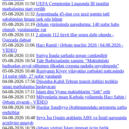
05-08-2026 11:50
UEFA Çempionlar Liqasında III təsnifat
mərhələsinə start verilib
05-08-2026 11:32
Argentinada 45-dən çox taxıl gəmisi tətil
səbəbindən limanı tərk edə bilmir
05-08-2026 11:19
Ərbəin yürüşündə qarşıdurma: 140 nəfər həbs
olunub, yaralananlar var
05-08-2026 11:11
2 ailənin 112 üzvü illər sonra dəfn olundu -
Qəzzada dəhşət
05-08-2026 11:06
Hacı Ramil | Ərbəin məclisi 2026 | 04.08.2026 -
VİDEO
05-08-2026 11:01
Suriya İraqla sərhədə qoşun cəmləşdirir
05-08-2026 10:54
Tale Bağırzadənin xanımı: “Məktəbdəki
hadisədən əvvəl oğlumun ölkədən çıxışına qadağa qoyulmuşdu”
05-08-2026 10:46
Rusiyanın Kiyev vilayətinə zərbələri nəticəsində
14 nəfər ölüb, 27 nəfər yaralanıb
04-08-2026 17:56
Düşənbə-Kabil-Tehran tranzit dəhlizi tezliklə
sınaq mərhələsinə başlayacaq
04-08-2026 17:11
İslam dini Vyana məktəblərini “fəth” edir
04-08-2026 17:03
Milyonlarla insan Kərbəla yollarında Hacı Sahin |
Ərbəin ziyarəti - VİDEO
04-08-2026 16:59
Husilər Səudiyyə Ərəbistanındakı aeroporta zərbə
endiriblər
04-08-2026 16:48
Şeyx İsa Qasim ərəblərin ABŞ və İsrail qarşısında
acizliyini qınayıb
04-08-2026 16:39
Ərbəin yürüşü İslam ümməti üçün birlik