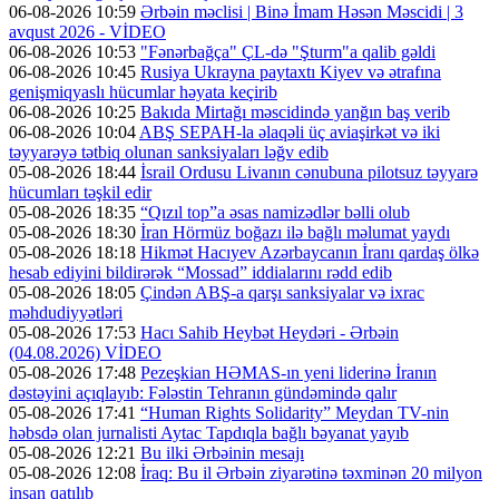
06-08-2026 10:59
Ərbəin məclisi | Binə İmam Həsən Məscidi | 3
avqust 2026 - VİDEO
06-08-2026 10:53
"Fənərbağça" ÇL-də "Şturm"a qalib gəldi
06-08-2026 10:45
Rusiya Ukrayna paytaxtı Kiyev və ətrafına
genişmiqyaslı hücumlar həyata keçirib
06-08-2026 10:25
Bakıda Mirtağı məscidində yanğın baş verib
06-08-2026 10:04
ABŞ SEPAH-la əlaqəli üç aviaşirkət və iki
təyyarəyə tətbiq olunan sanksiyaları ləğv edib
05-08-2026 18:44
İsrail Ordusu Livanın cənubuna pilotsuz təyyarə
hücumları təşkil edir
05-08-2026 18:35
“Qızıl top”a əsas namizədlər bəlli olub
05-08-2026 18:30
İran Hörmüz boğazı ilə bağlı məlumat yaydı
05-08-2026 18:18
Hikmət Hacıyev Azərbaycanın İranı qardaş ölkə
hesab ediyini bildirərək “Mossad” iddialarını rədd edib
05-08-2026 18:05
Çindən ABŞ-a qarşı sanksiyalar və ixrac
məhdudiyyətləri
05-08-2026 17:53
Hacı Sahib Heybət Heydəri - Ərbəin
(04.08.2026) VİDEO
05-08-2026 17:48
Pezeşkian HƏMAS-ın yeni liderinə İranın
dəstəyini açıqlayıb: Fələstin Tehranın gündəmində qalır
05-08-2026 17:41
“Human Rights Solidarity” Meydan TV-nin
həbsdə olan jurnalisti Aytac Tapdıqla bağlı bəyanat yayıb
05-08-2026 12:21
Bu ilki Ərbəinin mesajı
05-08-2026 12:08
İraq: Bu il Ərbəin ziyarətinə təxminən 20 milyon
insan qatılıb