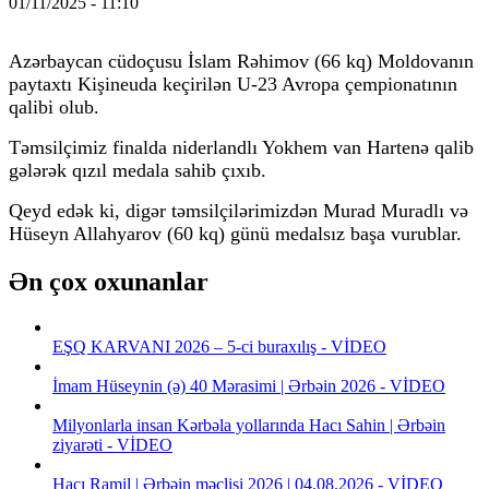
01/11/2025 - 11:10
Azərbaycan cüdoçusu İslam Rəhimov (66 kq) Moldovanın
paytaxtı Kişineuda keçirilən U-23 Avropa çempionatının
qalibi olub.
Təmsilçimiz finalda niderlandlı Yokhem van Hartenə qalib
gələrək qızıl medala sahib çıxıb.
Qeyd edək ki, digər təmsilçilərimizdən Murad Muradlı və
Hüseyn Allahyarov (60 kq) günü medalsız başa vurublar.
Ən çox oxunanlar
EŞQ KARVANI 2026 – 5-ci buraxılış - VİDEO
İmam Hüseynin (ə) 40 Mərasimi | Ərbəin 2026 - VİDEO
Milyonlarla insan Kərbəla yollarında Hacı Sahin | Ərbəin
ziyarəti - VİDEO
Hacı Ramil | Ərbəin məclisi 2026 | 04.08.2026 - VİDEO