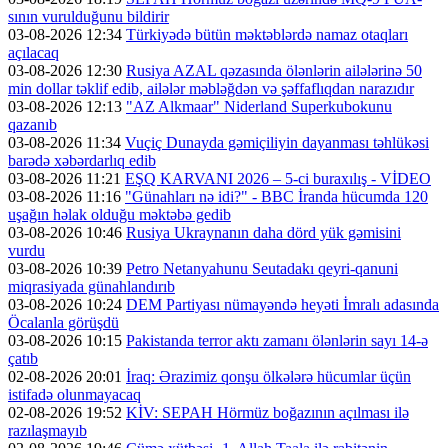
sının vurulduğunu bildirir
03-08-2026 12:34
Türkiyədə bütün məktəblərdə namaz otaqları
açılacaq
03-08-2026 12:30
Rusiya AZAL qəzasında ölənlərin ailələrinə 50
min dollar təklif edib, ailələr məbləğdən və şəffaflıqdan narazıdır
03-08-2026 12:13
"AZ Alkmaar" Niderland Superkubokunu
qazanıb
03-08-2026 11:34
Vuçiç Dunayda gəmiçiliyin dayanması təhlükəsi
barədə xəbərdarlıq edib
03-08-2026 11:21
EŞQ KARVANI 2026 – 5-ci buraxılış - VİDEO
03-08-2026 11:16
"Günahları nə idi?" - BBC İranda hücumda 120
uşağın həlak olduğu məktəbə gedib
03-08-2026 10:46
Rusiya Ukraynanın daha dörd yük gəmisini
vurdu
03-08-2026 10:39
Petro Netanyahunu Seutadakı qeyri-qanuni
miqrasiyada günahlandırıb
03-08-2026 10:24
DEM Partiyası nümayəndə heyəti İmralı adasında
Öcalanla görüşdü
03-08-2026 10:15
Pakistanda terror aktı zamanı ölənlərin sayı 14-ə
çatıb
02-08-2026 20:01
İraq: Ərazimiz qonşu ölkələrə hücumlar üçün
istifadə olunmayacaq
02-08-2026 19:52
KİV: SEPAH Hörmüz boğazının açılması ilə
razılaşmayıb