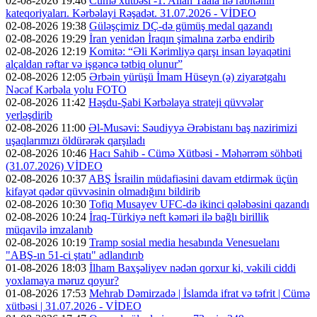
02-08-2026 19:46
Cümə xütbəsi -1. Allah Taala ilə rabitənin
kateqoriyaları. Kərbəlayi Rəşadət. 31.07.2026 - VİDEO
02-08-2026 19:38
Güləşçimiz DÇ-də gümüş medal qazandı
02-08-2026 19:29
İran yenidən İraqın şimalına zərbə endirib
02-08-2026 12:19
Komitə: “Əli Kərimliyə qarşı insan ləyaqətini
alçaldan rəftar və işgəncə tətbiq olunur”
02-08-2026 12:05
Ərbəin yürüşü İmam Hüseyn (ə) ziyarətgahı
Nəcəf Kərbəla yolu FOTO
02-08-2026 11:42
Həşdu-Şabi Kərbəlaya strateji qüvvələr
yerləşdirib
02-08-2026 11:00
Əl-Musəvi: Səudiyyə Ərəbistanı baş nazirimizi
uşaqlarımızı öldürərək qarşıladı
02-08-2026 10:46
Hacı Sahib - Cümə Xütbəsi - Məhərrəm söhbəti
(31.07.2026) VİDEO
02-08-2026 10:37
ABŞ İsrailin müdafiəsini davam etdirmək üçün
kifayət qədər qüvvəsinin olmadığını bildirib
02-08-2026 10:30
Tofiq Musayev UFC-də ikinci qələbəsini qazandı
02-08-2026 10:24
İraq-Türkiyə neft kəməri ilə bağlı birillik
müqavilə imzalanıb
02-08-2026 10:19
Tramp sosial media hesabında Venesuelanı
"ABŞ-ın 51-ci ştatı" adlandırıb
01-08-2026 18:03
İlham Baxşəliyev nədən qorxur ki, vəkili ciddi
yoxlamaya məruz qoyur?
01-08-2026 17:53
Mehrab Dəmirzadə | İslamda ifrat və təfrit | Cümə
xütbəsi | 31.07.2026 - VİDEO