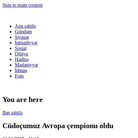
Skip to main content
Ana səhifə
Gündəm
Siyasət
İqtisadiyyat
Sosial
Dünya
Hadisə
Mədəniyyət
İdman
Foto
You are here
Baş səhifə
Cüdoçumuz Avropa çempionu oldu