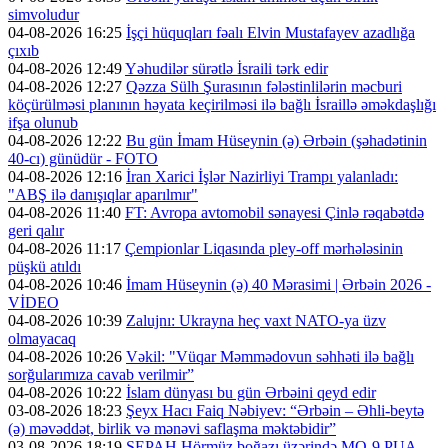
simvoludur
04-08-2026 16:25
İşçi hüquqları fəalı Elvin Mustafayev azadlığa
çıxıb
04-08-2026 12:49
Yəhudilər sürətlə İsraili tərk edir
04-08-2026 12:27
Qəzza Sülh Şurasının fələstinlilərin məcburi
köçürülməsi planının həyata keçirilməsi ilə bağlı İsraillə əməkdaşlığı
ifşa olunub
04-08-2026 12:22
Bu gün İmam Hüseynin (ə) Ərbəin (şəhadətinin
40-cı) günüdür - FOTO
04-08-2026 12:16
İran Xarici İşlər Nazirliyi Trampı yalanladı:
"ABŞ ilə danışıqlar aparılmır"
04-08-2026 11:40
FT: Avropa avtomobil sənayesi Çinlə rəqabətdə
geri qalır
04-08-2026 11:17
Çempionlar Liqasında pley-off mərhələsinin
püşkü atıldı
04-08-2026 10:46
İmam Hüseynin (ə) 40 Mərasimi | Ərbəin 2026 -
VİDEO
04-08-2026 10:39
Zalujnı: Ukrayna heç vaxt NATO-ya üzv
olmayacaq
04-08-2026 10:26
Vəkil: "Vüqar Məmmədovun səhhəti ilə bağlı
sorğularımıza cavab verilmir”
04-08-2026 10:22
İslam dünyası bu gün Ərbəini qeyd edir
03-08-2026 18:23
Şeyx Hacı Faiq Nəbiyev: “Ərbəin – Əhli-beytə
(ə) məvəddət, birlik və mənəvi saflaşma məktəbidir”
03-08-2026 18:19
SEPAH Hörmüz boğazı üzərində MQ-9 PUA-