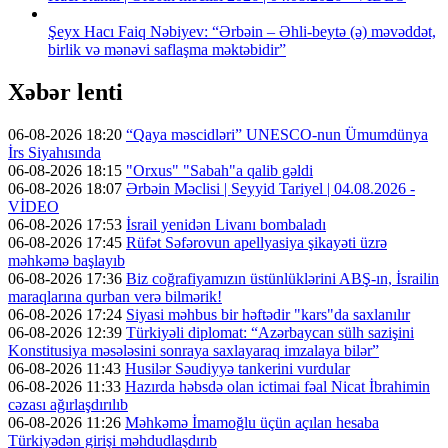
Şeyx Hacı Faiq Nəbiyev: “Ərbəin – Əhli-beytə (ə) məvəddət,
birlik və mənəvi saflaşma məktəbidir”
Xəbər lenti
06-08-2026 18:20
“Qaya məscidləri” UNESCO-nun Ümumdünya
İrs Siyahısında
06-08-2026 18:15
"Orxus" "Sabah"a qalib gəldi
06-08-2026 18:07
Ərbəin Məclisi | Seyyid Tariyel | 04.08.2026 -
VİDEO
06-08-2026 17:53
İsrail yenidən Livanı bombaladı
06-08-2026 17:45
Rüfət Səfərovun apellyasiya şikayəti üzrə
məhkəmə başlayıb
06-08-2026 17:36
Biz coğrafiyamızın üstünlüklərini ABŞ-ın, İsrailin
maraqlarına qurban verə bilmərik!
06-08-2026 17:24
Siyasi məhbus bir həftədir "kars"da saxlanılır
06-08-2026 12:39
Türkiyəli diplomat: “Azərbaycan sülh sazişini
Konstitusiya məsələsini sonraya saxlayaraq imzalaya bilər”
06-08-2026 11:43
Husilər Səudiyyə tankerini vurdular
06-08-2026 11:33
Hazırda həbsdə olan ictimai fəal Nicat İbrahimin
cəzası ağırlaşdırılıb
06-08-2026 11:26
Məhkəmə İmamoğlu üçün açılan hesaba
Türkiyədən girişi məhdudlaşdırıb