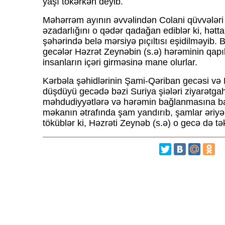
yaşı tökərkən deyib.
Məhərrəm ayının əvvəlindən Colani qüvvələr
əzadarlığını o qədər qadağan ediblər ki, hət
şəhərində belə mərsiyə pıçıltısı eşidilməyib. 
gecələr Həzrət Zeynəbin (s.ə) hərəminin qapıl
insanların içəri girməsinə mane olurlar.
Kərbəla şəhidlərinin Şami-Qəriban gecəsi və 
düşdüyü gecədə bəzi Suriya şiələri ziyarətga
məhdudiyyətlərə və hərəmin bağlanmasına 
məkanın ətrafında şam yandırıb, şamlar əriyə
töküblər ki, Həzrəti Zeynəb (s.ə) o gecə də tək