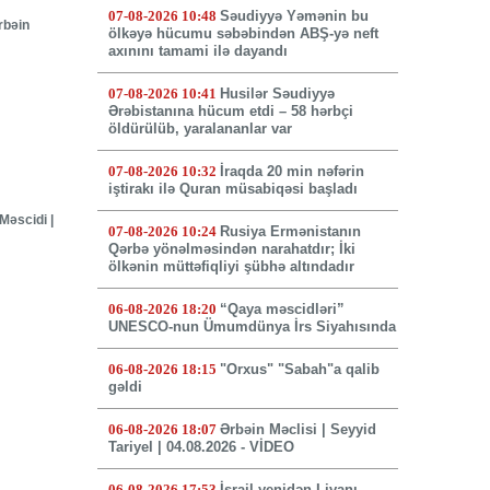
07-08-2026 10:48
Səudiyyə Yəmənin bu
rbəin
ölkəyə hücumu səbəbindən ABŞ-yə neft
axınını tamami ilə dayandı
07-08-2026 10:41
Husilər Səudiyyə
Ərəbistanına hücum etdi – 58 hərbçi
öldürülüb, yaralananlar var
07-08-2026 10:32
İraqda 20 min nəfərin
iştirakı ilə Quran müsabiqəsi başladı
Məscidi |
07-08-2026 10:24
Rusiya Ermənistanın
Qərbə yönəlməsindən narahatdır; İki
ölkənin müttəfiqliyi şübhə altındadır
06-08-2026 18:20
“Qaya məscidləri”
UNESCO-nun Ümumdünya İrs Siyahısında
06-08-2026 18:15
"Orxus" "Sabah"a qalib
gəldi
06-08-2026 18:07
Ərbəin Məclisi | Seyyid
Tariyel | 04.08.2026 - VİDEO
06-08-2026 17:53
İsrail yenidən Livanı