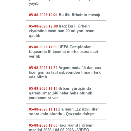
yayıb
05-08-2026 12:21
Bu ilki Ərbəinin mesajı
05-08-2026 12:08
İraq: Bu il Ərbəin
ziyarətinə təxminən 20 milyon insan
qatılıb
05-08-2026 11:50
UEFA Çempionlar
Liqasında III təsnifat mərhələsinə start
verilib
05-08-2026 11:32
Argentinada 45-dən çox
taxıl gəmisi tətil səbəbindən limanı tərk
edə bilmir
05-08-2026 11:19
Ərbəin yürüşündə
qarşıdurma: 140 nəfər həbs olunub,
yaralananlar var
05-08-2026 11:11
2 ailənin 112 üzvü illər
sonra dəfn olundu - Qəzzada dəhşət
05-08-2026 11:06
Hacı Ramil | Ərbəin
məclisi 2026 | 04.08.2026 - VİDEO