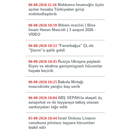
06-08-2026 11:26
Məhkəmə İmamoğlu üçün
açılan hesaba Türkiyədən girişi
məhdudlaşdırıb
06-08-2026 10:59
Ərbəin məclisi | Binə
İmam Həsən Məscidi | 3 avqust 2026 -
VİDEO
06-08-2026 10:53
"Fənərbağça" ÇL-də
"Şturm"a qalib gəldi
06-08-2026 10:45
Rusiya Ukrayna paytaxtı
Kiyev və ətrafına genişmiqyaslı hücumlar
həyata keçirib
06-08-2026 10:25
Bakıda Mirtağı
məscidində yanğın baş verib
06-08-2026 10:04
ABŞ SEPAH-la əlaqəli üç
aviaşirkət və iki təyyarəyə tətbiq olunan
sanksiyaları ləğv edib
05-08-2026 18:44
İsrail Ordusu Livanın
cənubuna pilotsuz təyyarə hücumları
təşkil edir