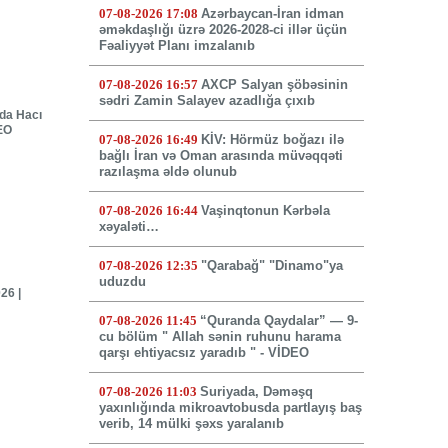
07-08-2026 17:08
Azərbaycan-İran idman
əməkdaşlığı üzrə 2026-2028-ci illər üçün
Fəaliyyət Planı imzalanıb
07-08-2026 16:57
AXCP Salyan şöbəsinin
sədri Zamin Salayev azadlığa çıxıb
nda Hacı
DEO
07-08-2026 16:49
KİV: Hörmüz boğazı ilə
bağlı İran və Oman arasında müvəqqəti
razılaşma əldə olunub
07-08-2026 16:44
Vaşinqtonun Kərbəla
xəyaləti…
07-08-2026 12:35
"Qarabağ" "Dinamo"ya
uduzdu
26 |
07-08-2026 11:45
“Quranda Qaydalar” — 9-
cu bölüm " Allah sənin ruhunu harama
qarşı ehtiyacsız yaradıb " - VİDEO
07-08-2026 11:03
Suriyada, Dəməşq
yaxınlığında mikroavtobusda partlayış baş
verib, 14 mülki şəxs yaralanıb