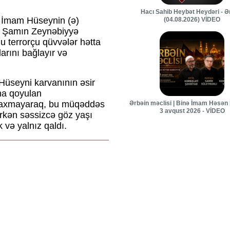
Hacı Sahib Heybət Heydəri - Ə
i İmam Hüseynin (ə)
(04.08.2026) VİDEO
ta Şamın Zeynəbiyyə
Bu terrorçu qüvvələr hətta
arını bağlayır və
Hüseyni karvanının əsir
ha qoyulan
baxmayaraq, bu müqəddəs
Ərbəin məclisi | Binə İmam Həsən 
3 avqust 2026 - VİDEO
rkən səssizcə göz yaşı
 və yalnız qaldı.