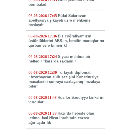
bombaladı
06-08-2026 17:45
Rüfət Səfərovun
apellyasiya şikayəti üzrə məhkəmə
başlayıb
06-08-2026 17:36
Biz coğrafiyamızın
üstünlüklərini ABŞ-ın, İsrailin maraqlarına
qurban verə bilmərik!
06-08-2026 17:24
Siyasi məhbus bir
həftədir "kars"da saxlanılır
06-08-2026 12:39
Türkiyəli diplomat:
“Azərbaycan sülh sazişini Konstitusiya
məsələsini sonraya saxlayaraq imzalaya
bilər”
06-08-2026 11:43
Husilər Səudiyyə tankerini
vurdular
06-08-2026 11:33
Hazırda həbsdə olan
ictimai fəal Nicat İbrahimin cəzası
ağırlaşdırılıb