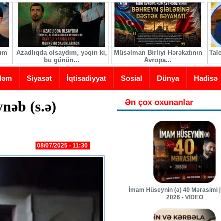
ğum
Azadlıqda olsaydım, yəqin ki,
Müsəlman Birliyi Hərəkatının
Tal
bu günün...
Avropa...
dəm
Siyasət
İqtisadiyyat
Sosial
Dünya
Hadisə
Ən çox oxunanlar
nəb (s.ə)
08/07/2025 - 11:30
İmam Hüseynin (ə) 40 Mərasimi |
2026 - VİDEO