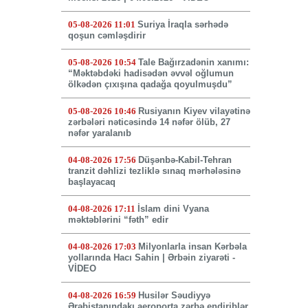
05-08-2026 11:01
Suriya İraqla sərhədə
qoşun cəmləşdirir
05-08-2026 10:54
Tale Bağırzadənin xanımı:
“Məktəbdəki hadisədən əvvəl oğlumun
ölkədən çıxışına qadağa qoyulmuşdu”
05-08-2026 10:46
Rusiyanın Kiyev vilayətinə
zərbələri nəticəsində 14 nəfər ölüb, 27
nəfər yaralanıb
04-08-2026 17:56
Düşənbə-Kabil-Tehran
tranzit dəhlizi tezliklə sınaq mərhələsinə
başlayacaq
04-08-2026 17:11
İslam dini Vyana
məktəblərini “fəth” edir
04-08-2026 17:03
Milyonlarla insan Kərbəla
yollarında Hacı Sahin | Ərbəin ziyarəti -
VİDEO
04-08-2026 16:59
Husilər Səudiyyə
Ərəbistanındakı aeroporta zərbə endiriblər