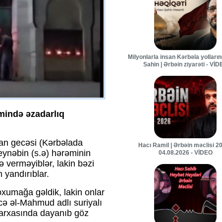
Milyonlarla insan Kərbəla yolları
Sahin | Ərbəin ziyarəti - Vİ
mində əzadarlıq
ban gecəsi (Kərbəlada
Hacı Ramil | Ərbəin məclisi 20
ynəbin (s.ə) hərəminin
04.08.2026 - VİDEO
 verməyiblər, lakin bəzi
 yandırıblar.
umağa gəldik, lakin onlar
icə əl-Mahmud adlı suriyalı
 arxasında dayanıb göz