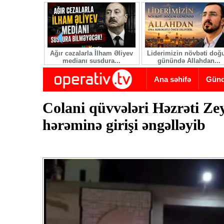
Skip to main content
Ağır cəzalarla İlham Əliyev
Liderimizin növbəti do
medianı susdura...
günündə Allahdan...
Ana səhifə
Gün
Colani qüvvələri Həzrəti Zey
hərəminə girişi əngəlləyib