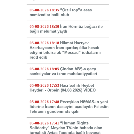
05-08-2026 18:35
“Qızıl top”a əsas
namizədlər bəlli olub
05-08-2026 18:30
İran Hörmüz boğazı ilə
bağlı məlumat yaydı
05-08-2026 18:18
Hikmət Hacıyev
Azərbaycanın İranı qardaş ölkə hesab
ediyini bildirərək “Mossad” iddialarını
rədd edib
05-08-2026 18:05
Çindən ABŞ-a qarşı
sanksiyalar və ixrac məhdudiyyətləri
05-08-2026 17:53
Hacı Sahib Heybət
Heydəri - Ərbəin (04.08.2026) VİDEO
05-08-2026 17:48
Pezeşkian HƏMAS-ın yeni
liderinə İranın dəstəyini açıqlayıb: Fələstin
Tehranın gündəmində qalır
05-08-2026 17:41
“Human Rights
Solidarity” Meydan TV-nin həbsdə olan
jurnalisti Aytac Tapdıqla bağlı bəyanat