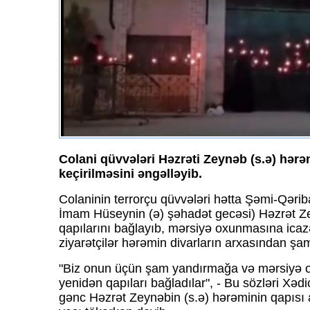
Colani qüvvələri Həzrəti Zeynəb (s.ə) hərə
keçirilməsini əngəlləyib.
Colaninin terrorçu qüvvələri hətta Şəmi-Qəri
İmam Hüseynin (ə) şəhadət gecəsi) Həzrət Ze
qapılarını bağlayıb, mərsiyə oxunmasına icazə
ziyarətçilər hərəmin divarların arxasından şam
"Biz onun üçün şam yandırmağa və mərsiyə ox
yenidən qapıları bağladılar", - Bu sözləri Xəd
gənc Həzrət Zeynəbin (s.ə) hərəminin qapısı