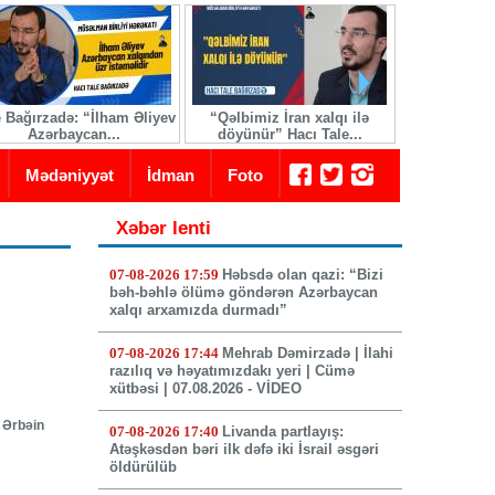
e Bağırzadə: “İlham Əliyev
“Qəlbimiz İran xalqı ilə
İranda yeni 
Azərbaycan...
döyünür” Hacı Tale...
seçi
Mədəniyyət
İdman
Foto
Xəbər lenti
07-08-2026 17:59
Həbsdə olan qazi: “Bizi
bəh-bəhlə ölümə göndərən Azərbaycan
xalqı arxamızda durmadı”
07-08-2026 17:44
Mehrab Dəmirzadə | İlahi
razılıq və həyatımızdakı yeri | Cümə
xütbəsi | 07.08.2026 - VİDEO
 Ərbəin
07-08-2026 17:40
Livanda partlayış:
Atəşkəsdən bəri ilk dəfə iki İsrail əsgəri
öldürülüb