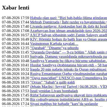
Xəbər lenti
07-08-2026 17:59
Həbsdə olan qazi: “Bizi bəh-bəhlə ölümə göndərə
07-08-2026 17:44
Mehrab Dəmirzadə | İlahi razılıq və həyatımızdakı
07-08-2026 17:40
Livanda partlayış: Atəşkəsdən bəri ilk dəfə iki İsrai
07-08-2026 17:08
Azərbaycan-İran idman əməkdaşlığı üzrə 2026-2028-
07-08-2026 16:57
AXCP Salyan şöbəsinin sədri Zamin Salayev azadl
07-08-2026 16:49
KİV: Hörmüz boğazı ilə bağlı İran və Oman arasın
07-08-2026 16:44
Vaşinqtonun Kərbəla xəyaləti…
07-08-2026 12:35
"Qarabağ" "Dinamo"ya uduzdu
07-08-2026 11:45
“Quranda Qaydalar” — 9-cu bölüm " Allah sənin r
07-08-2026 11:03
Suriyada, Dəməşq yaxınlığında mikroavtobusda part
07-08-2026 10:48
Səudiyyə Yəmənin bu ölkəyə hücumu səbəbindən A
07-08-2026 10:41
Husilər Səudiyyə Ərəbistanına hücum etdi – 58 hər
07-08-2026 10:32
İraqda 20 min nəfərin iştirakı ilə Quran müsabiqəsi
07-08-2026 10:24
Rusiya Ermənistanın Qərbə yönəlməsindən narahatdır
06-08-2026 18:20
“Qaya məscidləri” UNESCO-nun Ümumdünya İrs 
06-08-2026 18:15
"Orxus" "Sabah"a qalib gəldi
06-08-2026 18:07
Ərbəin Məclisi | Seyyid Tariyel | 04.08.2026 - V
06-08-2026 17:53
İsrail yenidən Livanı bombaladı
06-08-2026 17:45
Rüfət Səfərovun apellyasiya şikayəti üzrə məhkəm
06-08-2026 17:36
Biz coğrafiyamızın üstünlüklərini ABŞ-ın, İsrailin
06-08-2026 17:24
Siyasi məhbus bir həftədir "kars"da saxlanılır