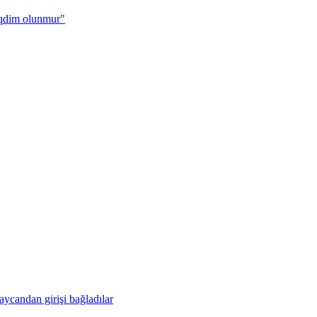
təqdim olunmur"
aycandan girişi bağladılar