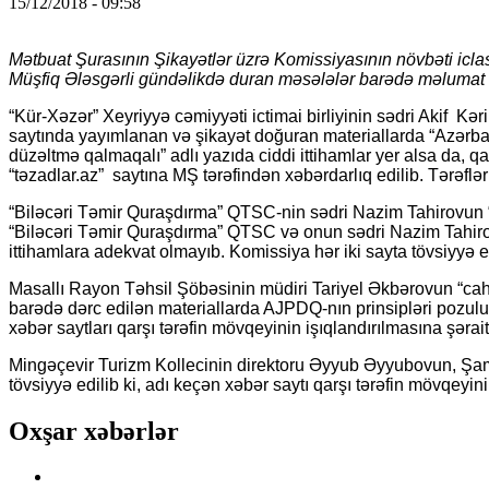
15/12/2018 - 09:58
Mətbuat Şurasının Şikayətlər üzrə Komissiyasının növbəti iclası
Müşfiq Ələsgərli gündəlikdə duran məsələlər barədə məlumat 
“Kür-Xəzər” Xeyriyyə cəmiyyəti ictimai birliyinin sədri Akif Kə
saytında yayımlanan və şikayət doğuran materiallarda “Azərba
düzəltmə qalmaqalı” adlı yazıda ciddi ittihamlar yer alsa da, q
“təzadlar.az” saytına MŞ tərəfindən xəbərdarlıq edilib. Tərəflər 
“Biləcəri Təmir Quraşdırma” QTSC-nin sədri Nazim Tahirovun “d
“Biləcəri Təmir Quraşdırma” QTSC və onun sədri Nazim Tahirov ba
ittihamlara adekvat olmayıb. Komissiya hər iki sayta tövsiyyə edi
Masallı Rayon Təhsil Şöbəsinin müdiri Tariyel Əkbərovun “caha
barədə dərc edilən materiallarda AJPDQ-nın prinsipləri pozulub.
xəbər saytları qarşı tərəfin mövqeyinin işıqlandırılmasına şərait
Mingəçevir Turizm Kollecinin direktoru Əyyub Əyyubovun, Şamax
tövsiyyə edilib ki, adı keçən xəbər saytı qarşı tərəfin mövqeyinin
Oxşar xəbərlər