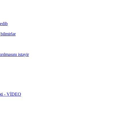
 edib
bilmirlər
rılmasını istəyir
rəti - VİDEO