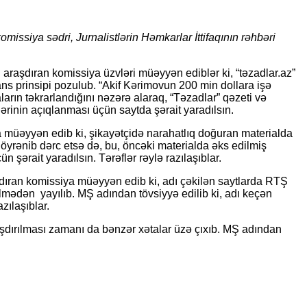
issiya sədri, Jurnalistlərin Həmkarlar İttifaqının rəhbəri
i araşdıran komissiya üzvləri müəyyən ediblər ki, “təzadlar.az”
s prinsipi pozulub. “Akif Kərimovun 200 min dollara işə
ların təkrarlandığını nəzərə alaraq, “Təzadlar” qəzeti və
irlərinin açıqlanması üçün saytda şərait yaradılsın.
ya müəyyən edib ki, şikayətçidə narahatlıq doğuran materialda
 öyrənib dərc etsə də, bu, öncəki materialda əks edilmiş
 şərait yaradılsın. Tərəflər rəylə razılaşıblar.
aşdıran komissiya müəyyən edib ki, adı çəkilən saytlarda RTŞ
ilmədən yayılıb. MŞ adından tövsiyyə edilib ki, adı keçən
zılaşıblar.
aşdırılması zamanı da bənzər xətalar üzə çıxıb. MŞ adından