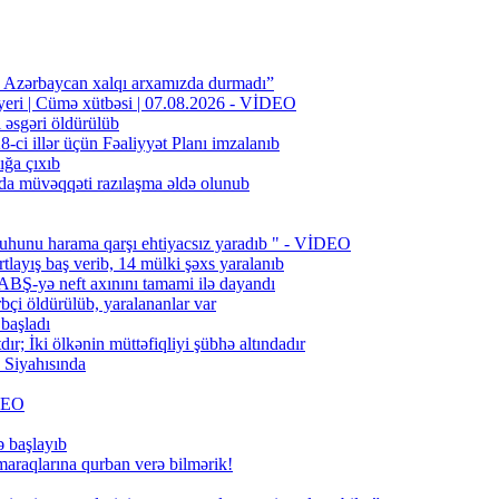
n Azərbaycan xalqı arxamızda durmadı”
 yeri | Cümə xütbəsi | 07.08.2026 - VİDEO
l əsgəri öldürülüb
ci illər üçün Fəaliyyət Planı imzalanıb
ığa çıxıb
da müvəqqəti razılaşma əldə olunub
uhunu harama qarşı ehtiyacsız yaradıb " - VİDEO
layış baş verib, 14 mülki şəxs yaralanıb
BŞ-yə neft axınını tamami ilə dayandı
bçi öldürülüb, yaralananlar var
 başladı
; İki ölkənin müttəfiqliyi şübhə altındadır
Siyahısında
İDEO
ə başlayıb
 maraqlarına qurban verə bilmərik!