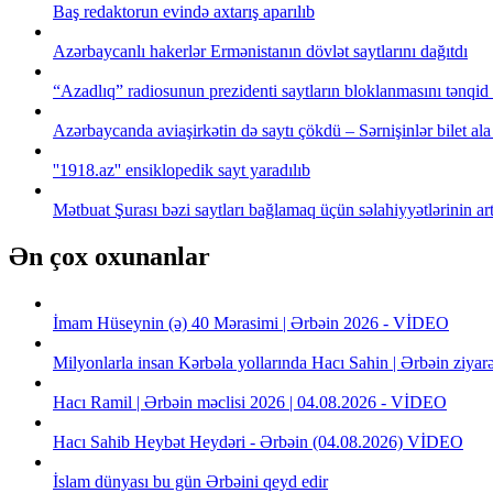
Baş redaktorun evində axtarış aparılıb
Azərbaycanlı hakerlər Ermənistanın dövlət saytlarını dağıtdı
“Azadlıq” radiosunun prezidenti saytların bloklanmasını tənqid
Azərbaycanda aviaşirkətin də saytı çökdü – Sərnişinlər bilet ala 
''1918.az'' ensiklopedik sayt yaradılıb
Mətbuat Şurası bəzi saytları bağlamaq üçün səlahiyyətlərinin artı
Ən çox oxunanlar
İmam Hüseynin (ə) 40 Mərasimi | Ərbəin 2026 - VİDEO
Milyonlarla insan Kərbəla yollarında Hacı Sahin | Ərbəin ziya
Hacı Ramil | Ərbəin məclisi 2026 | 04.08.2026 - VİDEO
Hacı Sahib Heybət Heydəri - Ərbəin (04.08.2026) VİDEO
İslam dünyası bu gün Ərbəini qeyd edir