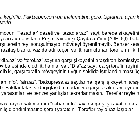
 keçirilib. Faktxeber.com-un məlumatına görə, toplantını açan kom
verib.
rimovun “Təzadlar” qəzeti və “təzadlar.az” saytı barədə şikayətin
ycan Jurnalistlərin Peşə Davranışı Qaydaları”nın (AJPDQ) balan
arşı tərəfin rəyi soruşulmayıb, mövqeyi öyrənilməyib. Bənzər xəta
razılaşıblar ki, yazıda adı keçən və ittiham olunan tərəflərin fik
ia.az” və “teref.az” saytına qarşı şikayətini araşdıran komissi
rəsində ciddi ittihamlar var. “Dia”az saytı qarşı tərəfin rəyini
b ki, qarşı tərəfin mövqeyinin uyğun şəkildə işıqlandırılması üçün
n.info”, “afn.az”, “bakupress.az saytlarına qarşı şikayətini ar
 Faktlar tələsik, dəqiqləşdirilmədən və qarşı tərəfin rəyi öyrən
 yaratsınlar və bənzər yanlışlar təkrarlanmasın. Tərəflər rəylə ra
ı rayon sakinlərinin “cahan.info” saytına qarşı şikayətinin ar
 işıqlandırılmasına şərait yaratsın. Tərəflər rəylə razılaşıblar.