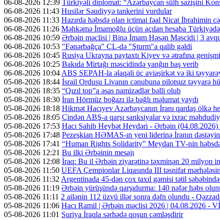
06-08-2026 12:39
Türkiyəli diplomat: “Azərbaycan sülh sazişini Kons
06-08-2026 11:43
Husilər Səudiyyə tankerini vurdular
06-08-2026 11:33
Hazırda həbsdə olan ictimai fəal Nicat İbrahimin cəz
06-08-2026 11:26
Məhkəmə İmamoğlu üçün açılan hesaba Türkiyədən 
06-08-2026 10:59
Ərbəin məclisi | Binə İmam Həsən Məscidi | 3 av
06-08-2026 10:53
"Fənərbağça" ÇL-də "Şturm"a qalib gəldi
06-08-2026 10:45
Rusiya Ukrayna paytaxtı Kiyev və ətrafına genişmi
06-08-2026 10:25
Bakıda Mirtağı məscidində yanğın baş verib
06-08-2026 10:04
ABŞ SEPAH-la əlaqəli üç aviaşirkət və iki təyyarəy
05-08-2026 18:44
İsrail Ordusu Livanın cənubuna pilotsuz təyyarə hüc
05-08-2026 18:35
“Qızıl top”a əsas namizədlər bəlli olub
05-08-2026 18:30
İran Hörmüz boğazı ilə bağlı məlumat yaydı
05-08-2026 18:18
Hikmət Hacıyev Azərbaycanın İranı qardaş ölkə hes
05-08-2026 18:05
Çindən ABŞ-a qarşı sanksiyalar və ixrac məhdudiyy
05-08-2026 17:53
Hacı Sahib Heybət Heydəri - Ərbəin (04.08.202
05-08-2026 17:48
Pezeşkian HƏMAS-ın yeni liderinə İranın dəstəyini
05-08-2026 17:41
“Human Rights Solidarity” Meydan TV-nin həbsdə o
05-08-2026 12:21
Bu ilki Ərbəinin mesajı
05-08-2026 12:08
İraq: Bu il Ərbəin ziyarətinə təxminən 20 milyon in
05-08-2026 11:50
UEFA Çempionlar Liqasında III təsnifat mərhələsinə
05-08-2026 11:32
Argentinada 45-dən çox taxıl gəmisi tətil səbəbində
05-08-2026 11:19
Ərbəin yürüşündə qarşıdurma: 140 nəfər həbs olunu
05-08-2026 11:11
2 ailənin 112 üzvü illər sonra dəfn olundu - Qəzzad
05-08-2026 11:06
Hacı Ramil | Ərbəin məclisi 2026 | 04.08.2026 -
05-08-2026 11:01
Suriya İraqla sərhədə qoşun cəmləşdirir