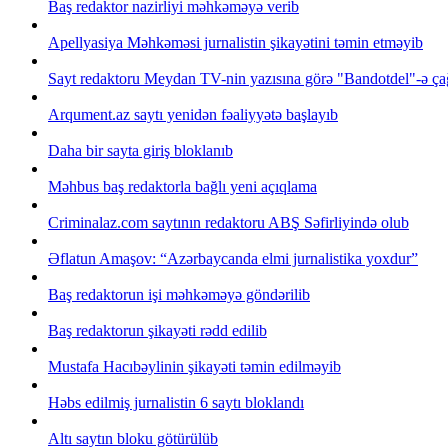
Baş redaktor nazirliyi məhkəməyə verib
Apellyasiya Məhkəməsi jurnalistin şikayətini təmin etməyib
Sayt redaktoru Meydan TV-nin yazısına görə "Bandotdel"-ə çağ
Arqument.az saytı yenidən fəaliyyətə başlayıb
Daha bir sayta giriş bloklanıb
Məhbus baş redaktorla bağlı yeni açıqlama
Criminalaz.com saytının redaktoru ABŞ Səfirliyində olub
Əflatun Amaşov: “Azərbaycanda elmi jurnalistika yoxdur”
Baş redaktorun işi məhkəməyə göndərilib
Baş redaktorun şikayəti rədd edilib
Mustafa Hacıbəylinin şikayəti təmin edilməyib
Həbs edilmiş jurnalistin 6 saytı bloklandı
Altı saytın bloku götürülüb