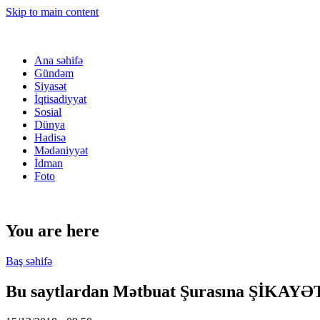
Skip to main content
Ana səhifə
Gündəm
Siyasət
İqtisadiyyat
Sosial
Dünya
Hadisə
Mədəniyyət
İdman
Foto
You are here
Baş səhifə
Bu saytlardan Mətbuat Şurasına ŞİKA