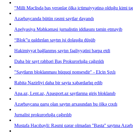
"Milli Məclisdə baş verənlər ölkə ictimaiyyətinə olduğu kimi 
Azərbaycanda bütün rəsmi saytlar dayandı
Apelyasiya Məhkəməsi jurnalistin iddiasını təmin etməyib
“Blok”u qaldırılan saytın işi dolaşığa düşüb
Hakimiyyət bağlanmış saytın fəaliyyətini bərpa etdi
Daha bir sayt rəhbəri Baş Prokurorluğa çağırıldı
"Saytların bloklanması hüquqi nonsesdir" - Elçin Şıxlı
Rabitə Nazirliyi daha bir sayta xəbərdarlıq edib
Apa.az, Lent.az, Apasport.az saytlarına giriş bloklanıb
Azərbaycana qarşı olan saytın arxasından bu ölkə çıxdı
Jurnalist prokurorluğa çağırılıb
Mustafa Hacıbəyli: Rəsmi qərar olmadan ''Basta'' saytına Azərb