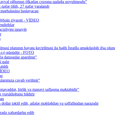
 əvvəl oğlumun ölkədən çıxışına qadağa qoyulmuşdu”
 nəfər ölüb, 27 nəfər yaralanıb
q mərhələsinə başlayacaq
 Ərbəin ziyarəti - VİDEO
ndiriblər
cizliyini qınayıb
r
b
məsi planının həyata keçirilməsi ilə bağlı İsraillə əməkdaşlığı ifşa olun
0-cı) günüdür - FOTO
lə danışıqlar aparılmır"
 qalır
tıldı
 VİDEO
aq
larımıza cavab verilmir”
məvəddət, birlik və mənəvi saflaşma məktəbidir”
urulduğunu bildirir
caq
ollar təklif edib, ailələr məbləğdən və şəffaflıqdan narazıdır
rədə xəbərdarlıq edib