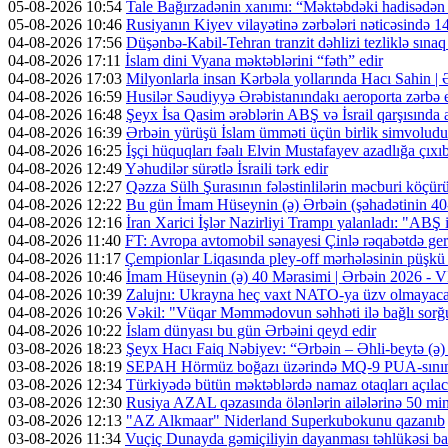
05-08-2026 10:54
Tale Bağırzadənin xanımı: “Məktəbdəki hadisədən
05-08-2026 10:46
Rusiyanın Kiyev vilayətinə zərbələri nəticəsində 14
04-08-2026 17:56
Düşənbə-Kabil-Tehran tranzit dəhlizi tezliklə sına
04-08-2026 17:11
İslam dini Vyana məktəblərini “fəth” edir
04-08-2026 17:03
Milyonlarla insan Kərbəla yollarında Hacı Sahin |
04-08-2026 16:59
Husilər Səudiyyə Ərəbistanındakı aeroporta zərbə e
04-08-2026 16:48
Şeyx İsa Qasim ərəblərin ABŞ və İsrail qarşısında a
04-08-2026 16:39
Ərbəin yürüşü İslam ümməti üçün birlik simvoludu
04-08-2026 16:25
İşçi hüquqları fəalı Elvin Mustafayev azadlığa çıxı
04-08-2026 12:49
Yəhudilər sürətlə İsraili tərk edir
04-08-2026 12:27
Qəzza Sülh Şurasının fələstinlilərin məcburi köçürül
04-08-2026 12:22
Bu gün İmam Hüseynin (ə) Ərbəin (şəhadətinin 4
04-08-2026 12:16
İran Xarici İşlər Nazirliyi Trampı yalanladı: "ABŞ i
04-08-2026 11:40
FT: Avropa avtomobil sənayesi Çinlə rəqabətdə geri
04-08-2026 11:17
Çempionlar Liqasında pley-off mərhələsinin püşkü a
04-08-2026 10:46
İmam Hüseynin (ə) 40 Mərasimi | Ərbəin 2026 -
04-08-2026 10:39
Zalujnı: Ukrayna heç vaxt NATO-ya üzv olmayac
04-08-2026 10:26
Vəkil: "Vüqar Məmmədovun səhhəti ilə bağlı sorğu
04-08-2026 10:22
İslam dünyası bu gün Ərbəini qeyd edir
03-08-2026 18:23
Şeyx Hacı Faiq Nəbiyev: “Ərbəin – Əhli-beytə (ə) 
03-08-2026 18:19
SEPAH Hörmüz boğazı üzərində MQ-9 PUA-sının v
03-08-2026 12:34
Türkiyədə bütün məktəblərdə namaz otaqları açıla
03-08-2026 12:30
Rusiya AZAL qəzasında ölənlərin ailələrinə 50 min d
03-08-2026 12:13
"AZ Alkmaar" Niderland Superkubokunu qazanıb
03-08-2026 11:34
Vuçiç Dunayda gəmiçiliyin dayanması təhlükəsi ba