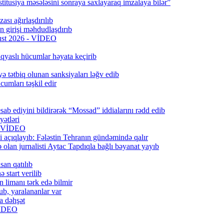
titusiya məsələsini sonraya saxlayaraq imzalaya bilər”
ası ağırlaşdırılıb
girişi məhdudlaşdırıb
qust 2026 - VİDEO
qyaslı hücumlar həyata keçirib
ə tətbiq olunan sanksiyaları ləğv edib
umları təşkil edir
ab ediyini bildirərək “Mossad” iddialarını rədd edib
ətləri
6) VİDEO
 açıqlayıb: Fələstin Tehranın gündəmində qalır
lan jurnalisti Aytac Tapdıqla bağlı bəyanat yayıb
san qatılıb
 start verilib
n limanı tərk edə bilmir
b, yaralananlar var
a dəhşət
 VİDEO