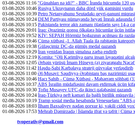
03-08-2026 11:16
"Günahları nə idi?" - BBC İranda hücumda 120 uş
03-08-2026 10:46
Rusiya Ukraynanın daha dörd yük gəmisini vurdu
03-08-2026 10:39
Petro Netanyahunu Seutadakı qeyri-qanuni miqras
03-08-2026 10:24
DEM Partiyası nümayəndə heyəti İmralı adasında 
03-08-2026 10:15
Pakistanda terror aktı zamanı ölənlərin sayı 14-ə ça
02-08-2026 20:01
İraq: Ərazimiz qonşu ölkələrə hücumlar üçün isti
02-08-2026 19:52
KİV: SEPAH Hörmüz boğazının açılması ilə razıl
02-08-2026 19:46
Cümə xütbəsi -1. Allah Taala ilə rabitənin kateqo
02-08-2026 19:38
Güləşçimiz DÇ-də gümüş medal qazandı
02-08-2026 19:29
İran yenidən İraqın şimalına zərbə endirib
02-08-2026 12:19
Komitə: “Əli Kərimliyə qarşı insan ləyaqətini alçal
02-08-2026 12:05
Ərbəin yürüşü İmam Hüseyn (ə) ziyarətgahı Nəcə
02-08-2026 11:42
Həşdu-Şabi Kərbəlaya strateji qüvvələr yerləşdirib
02-08-2026 11:00
Əl-Musəvi: Səudiyyə Ərəbistanı baş nazirimizi uşaq
02-08-2026 10:46
Hacı Sahib - Cümə Xütbəsi - Məhərrəm söhbəti 
02-08-2026 10:37
ABŞ İsrailin müdafiəsini davam etdirmək üçün kifa
02-08-2026 10:30
Tofiq Musayev UFC-də ikinci qələbəsini qazandı
02-08-2026 10:24
İraq-Türkiyə neft kəməri ilə bağlı birillik müqavilə
02-08-2026 10:19
Tramp sosial media hesabında Venesuelanı "ABŞ-ın 
01-08-2026 18:03
İlham Baxşəliyev nədən qorxur ki, vəkili ciddi y
01-08-2026 17:53
Mehrab Dəmirzadə | İslamda ifrat və təfrit | Cümə
Əlaqə:
tvoperativ@gmail.com
Copyright © Operativ.tv Bütün hüquqlar qorunur!