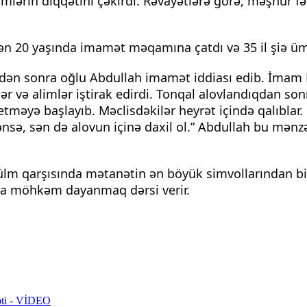
mlərin diqqətini çəkirdi. Rəvayətlərə görə, məşhur fə
ən 20 yaşında imamət məqamına çatdı və 35 il şiə üm
ndən sonra oğlu Abdullah imamət iddiası edib. İmam 
ər və alimlər iştirak edirdi. Tonqal alovlandıqdan s
 etməyə başlayıb. Məclisdəkilər heyrət içində qalıbla
ə, sən də alovun içinə daxil ol.” Abdullah bu mənzə
zülm qarşısında mətanətin ən böyük simvollarından b
da möhkəm dayanmaq dərsi verir.
rəti - VİDEO