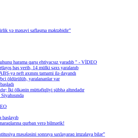
irlik və mənəvi saflaşma məktəbidir”
uhunu harama qarşı ehtiyacsız yaradıb " - VİDEO
layış baş verib, 14 mülki şəxs yaralanıb
BŞ-yə neft axınını tamami ilə dayandı
bçi öldürülüb, yaralananlar var
 başladı
; İki ölkənin müttəfiqliyi şübhə altındadır
Siyahısında
İDEO
ə başlayıb
 maraqlarına qurban verə bilmərik!
titusiya məsələsini sonraya saxlayaraq imzalaya bilər”