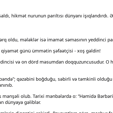
aldı, hikmət nurunun parıltısı dünyanı işıqlandırdı. 
ərq oldu, mələklər isə imamət səmasının yeddinci p
y qiyamət günü ümmətin şəfaətçisi - xoş gəldin!
dincisi və on dörd məsumdan doqquzuncusudur. O həzr
əndə”; qəzəbini boğduğu, səbirli və təmkinli olduğu 
anınıb.
nşəli olub. Tarixi mənbələrdə o: “Həmidə Bərbəriyyə
n dünyaya gəliblər.