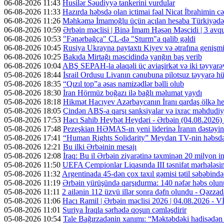
06-08-2026 11:43
Husilər Səudiyyə tankerini vurdular
06-08-2026 11:33
Hazırda həbsdə olan ictimai fəal Nicat İbrahimin cəz
06-08-2026 11:26
Məhkəmə İmamoğlu üçün açılan hesaba Türkiyədən 
06-08-2026 10:59
Ərbəin məclisi | Binə İmam Həsən Məscidi | 3 av
06-08-2026 10:53
"Fənərbağça" ÇL-də "Şturm"a qalib gəldi
06-08-2026 10:45
Rusiya Ukrayna paytaxtı Kiyev və ətrafına genişmi
06-08-2026 10:25
Bakıda Mirtağı məscidində yanğın baş verib
06-08-2026 10:04
ABŞ SEPAH-la əlaqəli üç aviaşirkət və iki təyyarəy
05-08-2026 18:44
İsrail Ordusu Livanın cənubuna pilotsuz təyyarə hüc
05-08-2026 18:35
“Qızıl top”a əsas namizədlər bəlli olub
05-08-2026 18:30
İran Hörmüz boğazı ilə bağlı məlumat yaydı
05-08-2026 18:18
Hikmət Hacıyev Azərbaycanın İranı qardaş ölkə hes
05-08-2026 18:05
Çindən ABŞ-a qarşı sanksiyalar və ixrac məhdudiyy
05-08-2026 17:53
Hacı Sahib Heybət Heydəri - Ərbəin (04.08.202
05-08-2026 17:48
Pezeşkian HƏMAS-ın yeni liderinə İranın dəstəyini
05-08-2026 17:41
“Human Rights Solidarity” Meydan TV-nin həbsdə o
05-08-2026 12:21
Bu ilki Ərbəinin mesajı
05-08-2026 12:08
İraq: Bu il Ərbəin ziyarətinə təxminən 20 milyon in
05-08-2026 11:50
UEFA Çempionlar Liqasında III təsnifat mərhələsinə
05-08-2026 11:32
Argentinada 45-dən çox taxıl gəmisi tətil səbəbində
05-08-2026 11:19
Ərbəin yürüşündə qarşıdurma: 140 nəfər həbs olunu
05-08-2026 11:11
2 ailənin 112 üzvü illər sonra dəfn olundu - Qəzzad
05-08-2026 11:06
Hacı Ramil | Ərbəin məclisi 2026 | 04.08.2026 -
05-08-2026 11:01
Suriya İraqla sərhədə qoşun cəmləşdirir
05-08-2026 10:54
Tale Bağırzadənin xanımı: “Məktəbdəki hadisədən