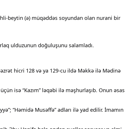
Əhli-beytin (ə) müqəddəs soyundan olan nurani bir 
arlaq ulduzunun doğuluşunu salamladı.
ət hicri 128 və ya 129-cu ildə Məkkə ilə Mədinə 
üçün isə “Kazım” ləqəbi ilə məşhurlaşıb. Onun əsas 
”; “Həmidə Musəffə” adları ilə yad edilir. İmamın 