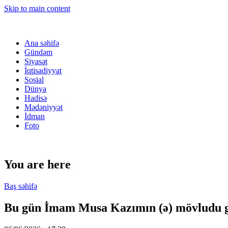
Skip to main content
Ana səhifə
Gündəm
Siyasət
İqtisadiyyat
Sosial
Dünya
Hadisə
Mədəniyyət
İdman
Foto
You are here
Baş səhifə
Bu gün İmam Musa Kazımın (ə) mövludu 