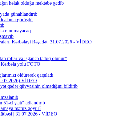
ağın həlak olduğu məktəbə gedib
iyada günahlandırıb
Öcalanla görüşdü
tıb
fadə olunmayacaq
aşmayıb
riyaları. Kərbəlayi Rəşadət. 31.07.2026 - VİDEO
dan rəftar və işgəncə tətbiq olunur”
f Kərbəla yolu FOTO
larımızı öldürərək qarşıladı
(31.07.2026) VİDEO
yət qədər qüvvəsinin olmadığını bildirib
 imzalanıb
51-ci ştatı" adlandırıb
oxlamaya məruz qoyur?
 xütbəsi | 31.07.2026 - VİDEO