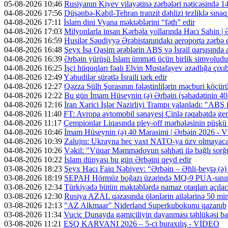
05-08-2026 10:46
Rusiyanın Kiyev vilayətinə zərbələri nəticəsində 14
04-08-2026 17:56
Düşənbə-Kabil-Tehran tranzit dəhlizi tezliklə sına
04-08-2026 17:11
İslam dini Vyana məktəblərini “fəth” edir
04-08-2026 17:03
Milyonlarla insan Kərbəla yollarında Hacı Sahin |
04-08-2026 16:59
Husilər Səudiyyə Ərəbistanındakı aeroporta zərbə e
04-08-2026 16:48
Şeyx İsa Qasim ərəblərin ABŞ və İsrail qarşısında a
04-08-2026 16:39
Ərbəin yürüşü İslam ümməti üçün birlik simvoludu
04-08-2026 16:25
İşçi hüquqları fəalı Elvin Mustafayev azadlığa çıxı
04-08-2026 12:49
Yəhudilər sürətlə İsraili tərk edir
04-08-2026 12:27
Qəzza Sülh Şurasının fələstinlilərin məcburi köçürül
04-08-2026 12:22
Bu gün İmam Hüseynin (ə) Ərbəin (şəhadətinin 4
04-08-2026 12:16
İran Xarici İşlər Nazirliyi Trampı yalanladı: "ABŞ i
04-08-2026 11:40
FT: Avropa avtomobil sənayesi Çinlə rəqabətdə geri
04-08-2026 11:17
Çempionlar Liqasında pley-off mərhələsinin püşkü a
04-08-2026 10:46
İmam Hüseynin (ə) 40 Mərasimi | Ərbəin 2026 -
04-08-2026 10:39
Zalujnı: Ukrayna heç vaxt NATO-ya üzv olmayac
04-08-2026 10:26
Vəkil: "Vüqar Məmmədovun səhhəti ilə bağlı sorğu
04-08-2026 10:22
İslam dünyası bu gün Ərbəini qeyd edir
03-08-2026 18:23
Şeyx Hacı Faiq Nəbiyev: “Ərbəin – Əhli-beytə (ə) 
03-08-2026 18:19
SEPAH Hörmüz boğazı üzərində MQ-9 PUA-sının v
03-08-2026 12:34
Türkiyədə bütün məktəblərdə namaz otaqları açıla
03-08-2026 12:30
Rusiya AZAL qəzasında ölənlərin ailələrinə 50 min d
03-08-2026 12:13
"AZ Alkmaar" Niderland Superkubokunu qazanıb
03-08-2026 11:34
Vuçiç Dunayda gəmiçiliyin dayanması təhlükəsi ba
03-08-2026 11:21
EŞQ KARVANI 2026 – 5-ci buraxılış - VİDEO