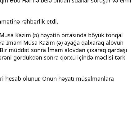
qih Əbu Hənifə belə ondan suallar soruşar və elmi 
mətinə rəhbərlik etdi.
Musa Kazım (ə) həyətin ortasında böyük tonqal 
onra İmam Musa Kazım (ə) ayağa qalxaraq alovun 
r. Bir müddət sonra İmam alovdan çıxaraq qardaşı 
rəni gördükdən sonra qorxu içində məclisi tərk 
iri hesab olunur. Onun həyatı müsəlmanlara 