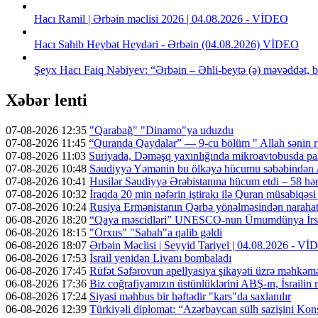
Hacı Ramil | Ərbəin məclisi 2026 | 04.08.2026 - VİDEO
Hacı Sahib Heybət Heydəri - Ərbəin (04.08.2026) VİDEO
Şeyx Hacı Faiq Nəbiyev: “Ərbəin – Əhli-beytə (ə) məvəddət, b
Xəbər lenti
07-08-2026 12:35
"Qarabağ" "Dinamo"ya uduzdu
07-08-2026 11:45
“Quranda Qaydalar” — 9-cu bölüm " Allah sənin r
07-08-2026 11:03
Suriyada, Dəməşq yaxınlığında mikroavtobusda part
07-08-2026 10:48
Səudiyyə Yəmənin bu ölkəyə hücumu səbəbindən A
07-08-2026 10:41
Husilər Səudiyyə Ərəbistanına hücum etdi – 58 hər
07-08-2026 10:32
İraqda 20 min nəfərin iştirakı ilə Quran müsabiqəsi
07-08-2026 10:24
Rusiya Ermənistanın Qərbə yönəlməsindən narahatdır
06-08-2026 18:20
“Qaya məscidləri” UNESCO-nun Ümumdünya İrs 
06-08-2026 18:15
"Orxus" "Sabah"a qalib gəldi
06-08-2026 18:07
Ərbəin Məclisi | Seyyid Tariyel | 04.08.2026 - V
06-08-2026 17:53
İsrail yenidən Livanı bombaladı
06-08-2026 17:45
Rüfət Səfərovun apellyasiya şikayəti üzrə məhkəm
06-08-2026 17:36
Biz coğrafiyamızın üstünlüklərini ABŞ-ın, İsrailin
06-08-2026 17:24
Siyasi məhbus bir həftədir "kars"da saxlanılır
06-08-2026 12:39
Türkiyəli diplomat: “Azərbaycan sülh sazişini Kons