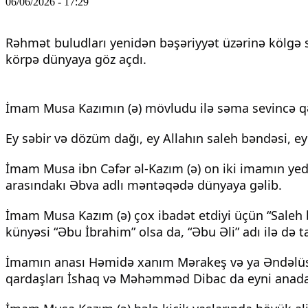
06/06/2026 - 17:29
Rəhmət buludları yenidən bəşəriyyət üzərinə kölgə s
körpə dünyaya göz açdı.
İmam Musa Kazımın (ə) mövludu ilə səma sevincə q
Ey səbir və dözüm dağı, ey Allahın saleh bəndəsi, e
İmam Musa ibn Cəfər əl-Kazım (ə) on iki imamın yed
arasındakı Əbva adlı məntəqədə dünyaya gəlib.
İmam Musa Kazım (ə) çox ibadət etdiyi üçün “Saleh b
künyəsi “Əbu İbrahim” olsa da, “Əbu Əli” adı ilə də t
İmamın anası Həmidə xanım Mərakeş və ya Əndəlüs mə
qardaşları İshaq və Məhəmməd Dibac da eyni anada