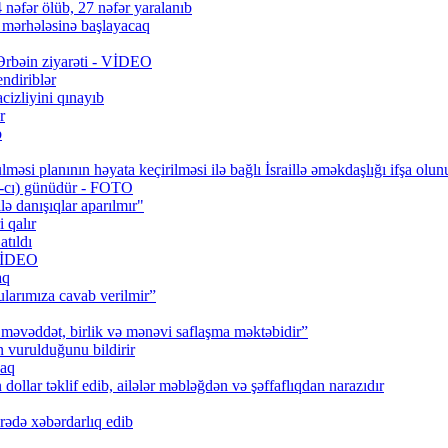
 nəfər ölüb, 27 nəfər yaralanıb
q mərhələsinə başlayacaq
 Ərbəin ziyarəti - VİDEO
ndiriblər
cizliyini qınayıb
r
b
məsi planının həyata keçirilməsi ilə bağlı İsraillə əməkdaşlığı ifşa olun
0-cı) günüdür - FOTO
lə danışıqlar aparılmır"
 qalır
tıldı
 VİDEO
aq
larımıza cavab verilmir”
məvəddət, birlik və mənəvi saflaşma məktəbidir”
urulduğunu bildirir
caq
ollar təklif edib, ailələr məbləğdən və şəffaflıqdan narazıdır
rədə xəbərdarlıq edib