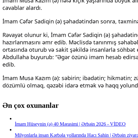
İmam Musa Kazım (ə) hələ kiçik yaşlarında böyük ali
cavablar alardı.
İmam Cəfər Sadiqin (ə) şəhadətindən sonra, təxmin
Rəvayət olunur ki, İmam Cəfər Sadiqin (ə) şəhadəti
hazırlanmasını əmr edib. Məclisdə tanınmış səhabəl
ortasında oturub və sakit şəkildə insanlarla söhbət
Abdullaha buyurub: “Əgər özünü imam hesab edirsəns
edib.
İmam Musa Kazım (ə): səbirin; ibadətin; hikmətin; 
dözümlü olmaq, qəzəbi idarə etmək və haqq yolun
Ən çox oxunanlar
İmam Hüseynin (ə) 40 Mərasimi | Ərbəin 2026 - VİDEO
Milyonlarla insan Kərbəla yollarında Hacı Sahin | Ərbəin ziya