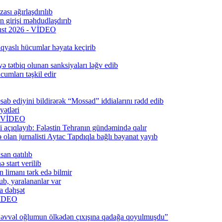
ası ağırlaşdırılıb
girişi məhdudlaşdırıb
qust 2026 - VİDEO
qyaslı hücumlar həyata keçirib
ə tətbiq olunan sanksiyaları ləğv edib
umları təşkil edir
ab ediyini bildirərək “Mossad” iddialarını rədd edib
ətləri
6) VİDEO
 açıqlayıb: Fələstin Tehranın gündəmində qalır
lan jurnalisti Aytac Tapdıqla bağlı bəyanat yayıb
san qatılıb
 start verilib
n limanı tərk edə bilmir
b, yaralananlar var
a dəhşət
 VİDEO
 əvvəl oğlumun ölkədən çıxışına qadağa qoyulmuşdu”