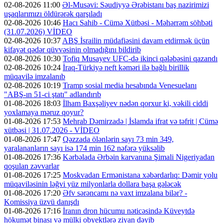
02-08-2026 11:00
Əl-Musəvi: Səudiyyə Ərəbistanı baş nazirimizi
uşaqlarımızı öldürərək qarşıladı
02-08-2026 10:46
Hacı Sahib - Cümə Xütbəsi - Məhərrəm söhbəti
(31.07.2026) VİDEO
02-08-2026 10:37
ABŞ İsrailin müdafiəsini davam etdirmək üçün
kifayət qədər qüvvəsinin olmadığını bildirib
02-08-2026 10:30
Tofiq Musayev UFC-də ikinci qələbəsini qazandı
02-08-2026 10:24
İraq-Türkiyə neft kəməri ilə bağlı birillik
müqavilə imzalanıb
02-08-2026 10:19
Tramp sosial media hesabında Venesuelanı
"ABŞ-ın 51-ci ştatı" adlandırıb
01-08-2026 18:03
İlham Baxşəliyev nədən qorxur ki, vəkili ciddi
yoxlamaya məruz qoyur?
01-08-2026 17:53
Mehrab Dəmirzadə | İslamda ifrat və təfrit | Cümə
xütbəsi | 31.07.2026 - VİDEO
01-08-2026 17:47
Qəzzada ölənlərin sayı 73 min 349,
yaralananların sayı isə 174 min 162 nəfərə yüksəlib
01-08-2026 17:36
Kərbəlada Ərbəin karvanına Şimali Nigeriyadan
qoşulan zəvvarlar
01-08-2026 17:25
Moskvadan Ermənistana xəbərdarlıq: Dəmir yolu
müqaviləsinin ləğvi yüz milyonlarla dollara başa gələcək
01-08-2026 17:20
Əfv sərəncamı nə vaxt imzalana bilər? -
Komissiya üzvü danışdı
01-08-2026 17:16
İranın dron hücumu nəticəsində Küveytdə
hökumət binası və mülki obyektlərə ziyan dəyib