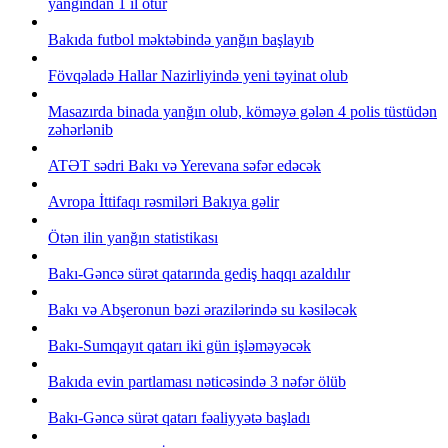
yanğından 1 il ötür
Bakıda futbol məktəbində yanğın başlayıb
Fövqəladə Hallar Nazirliyində yeni təyinat olub
Masazırda binada yanğın olub, köməyə gələn 4 polis tüstüdən
zəhərlənib
ATƏT sədri Bakı və Yerevana səfər edəcək
Avropa İttifaqı rəsmiləri Bakıya gəlir
Ötən ilin yanğın statistikası
Bakı-Gəncə sürət qatarında gediş haqqı azaldılır
Bakı və Abşeronun bəzi ərazilərində su kəsiləcək
Bakı-Sumqayıt qatarı iki gün işləməyəcək
Bakıda evin partlaması nəticəsində 3 nəfər ölüb
Bakı-Gəncə sürət qatarı fəaliyyətə başladı