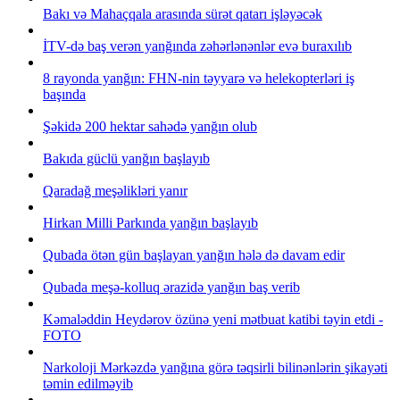
Bakı və Mahaçqala arasında sürət qatarı işləyəcək
İTV-də baş verən yanğında zəhərlənənlər evə buraxılıb
8 rayonda yanğın: FHN-nin təyyarə və helekopterləri iş
başında
Şəkidə 200 hektar sahədə yanğın olub
Bakıda güclü yanğın başlayıb
Qaradağ meşəlikləri yanır
Hirkan Milli Parkında yanğın başlayıb
Qubada ötən gün başlayan yanğın hələ də davam edir
Qubada meşə-kolluq ərazidə yanğın baş verib
Kəmaləddin Heydərov özünə yeni mətbuat katibi təyin etdi -
FOTO
Narkoloji Mərkəzdə yanğına görə təqsirli bilinənlərin şikayəti
təmin edilməyib