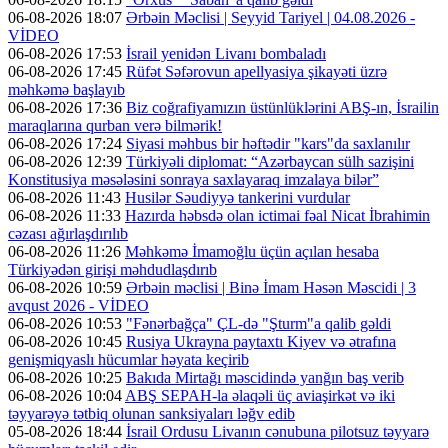
06-08-2026 18:07
Ərbəin Məclisi | Seyyid Tariyel | 04.08.2026 -
VİDEO
06-08-2026 17:53
İsrail yenidən Livanı bombaladı
06-08-2026 17:45
Rüfət Səfərovun apellyasiya şikayəti üzrə
məhkəmə başlayıb
06-08-2026 17:36
Biz coğrafiyamızın üstünlüklərini ABŞ-ın, İsrailin
maraqlarına qurban verə bilmərik!
06-08-2026 17:24
Siyasi məhbus bir həftədir "kars"da saxlanılır
06-08-2026 12:39
Türkiyəli diplomat: “Azərbaycan sülh sazişini
Konstitusiya məsələsini sonraya saxlayaraq imzalaya bilər”
06-08-2026 11:43
Husilər Səudiyyə tankerini vurdular
06-08-2026 11:33
Hazırda həbsdə olan ictimai fəal Nicat İbrahimin
cəzası ağırlaşdırılıb
06-08-2026 11:26
Məhkəmə İmamoğlu üçün açılan hesaba
Türkiyədən girişi məhdudlaşdırıb
06-08-2026 10:59
Ərbəin məclisi | Binə İmam Həsən Məscidi | 3
avqust 2026 - VİDEO
06-08-2026 10:53
"Fənərbağça" ÇL-də "Şturm"a qalib gəldi
06-08-2026 10:45
Rusiya Ukrayna paytaxtı Kiyev və ətrafına
genişmiqyaslı hücumlar həyata keçirib
06-08-2026 10:25
Bakıda Mirtağı məscidində yanğın baş verib
06-08-2026 10:04
ABŞ SEPAH-la əlaqəli üç aviaşirkət və iki
təyyarəyə tətbiq olunan sanksiyaları ləğv edib
05-08-2026 18:44
İsrail Ordusu Livanın cənubuna pilotsuz təyyarə