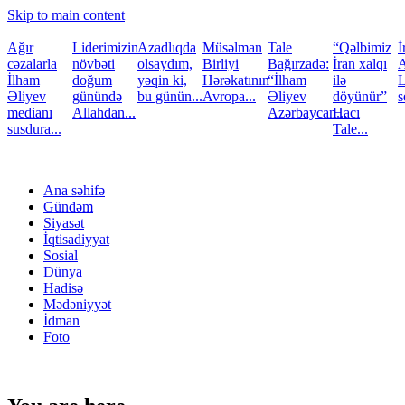
Skip to main content
Ağır
Liderimizin
Azadlıqda
Müsəlman
Tale
“Qəlbimiz
İ
cəzalarla
növbəti
olsaydım,
Birliyi
Bağırzadə:
İran xalqı
A
İlham
doğum
yəqin ki,
Hərəkatının
“İlham
ilə
L
Əliyev
günündə
bu günün...
Avropa...
Əliyev
döyünür”
s
medianı
Allahdan...
Azərbaycan...
Hacı
susdura...
Tale...
Ana səhifə
Gündəm
Siyasət
İqtisadiyyat
Sosial
Dünya
Hadisə
Mədəniyyət
İdman
Foto