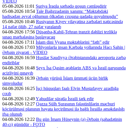
VİDEO
05-08-2026 11:01
Suriya İraqla sərhədə qoşun cəmləşdirir
05-08-2026 10:54
Tale Bağırzadənin xanımı: “Məktəbdəki
hadisədən əvvəl oğlumun ölkədən çıxışına qadağa qoyulmuşdu”
05-08-2026 10:46
Rusiyanın Kiyev vilayətinə zərbələri nəticəsində
14 nəfər ölüb, 27 nəfər yaralanıb
04-08-2026 17:56
Düşənbə-Kabil-Tehran tranzit dəhlizi tezliklə
sınaq mərhələsinə başlayacaq
04-08-2026 17:11
İslam dini Vyana məktəblərini “fəth” edir
04-08-2026 17:03
Milyonlarla insan Kərbəla yollarında Hacı Sahin |
Ərbəin ziyarəti - VİDEO
04-08-2026 16:59
Husilər Səudiyyə Ərəbistanındakı aeroporta zərbə
endiriblər
04-08-2026 16:48
Şeyx İsa Qasim ərəblərin ABŞ və İsrail qarşısında
acizliyini qınayıb
04-08-2026 16:39
Ərbəin yürüşü İslam ümməti üçün birlik
simvoludur
04-08-2026 16:25
İşçi hüquqları fəalı Elvin Mustafayev azadlığa
çıxıb
04-08-2026 12:49
Yəhudilər sürətlə İsraili tərk edir
04-08-2026 12:27
Qəzza Sülh Şurasının fələstinlilərin məcburi
köçürülməsi planının həyata keçirilməsi ilə bağlı İsraillə əməkdaşlığı
ifşa olunub
04-08-2026 12:22
Bu gün İmam Hüseynin (ə) Ərbəin (şəhadətinin
40-cı) günüdür - FOTO