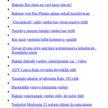
Bakının Baş planı nə vaxt hazır olacaq?
Bakının yeni Baş Planını alman şirkəti hazırlayacaq
"Qaçqınkom" sədri yanğın baş verən əraziyə gəlib
Nazirliyə məxsus binada yanğın baş verib
Baş nazir yanğınla bağlı komissiya yaradıb
Dəyən ziyana görə satıcılara kompensasiya ödəniləcək -
Rəsmilərlə görüş
Bakıda dəhşətli yanğın: zəhərlənənlər var - Video
ADY Gəncə-Bakı reysində dəyişiklik edib
Yaşamalı şəhərlər siyahısında Bakı 195-cidir
Binəqədidə yaşayış binasında yanğın
Bakıda yataqxanada yanğın olub- iki nəfər ölüb
Narkoloji Mərkəzdə 25 nəfərin ölümü ilə nəticələnən