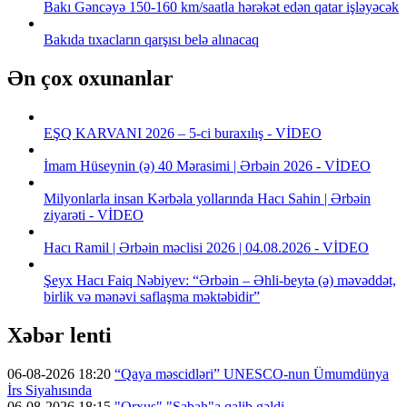
Bakı Gəncəyə 150-160 km/saatla hərəkət edən qatar işləyəcək
Bakıda tıxacların qarşısı belə alınacaq
Ən çox oxunanlar
EŞQ KARVANI 2026 – 5-ci buraxılış - VİDEO
İmam Hüseynin (ə) 40 Mərasimi | Ərbəin 2026 - VİDEO
Milyonlarla insan Kərbəla yollarında Hacı Sahin | Ərbəin
ziyarəti - VİDEO
Hacı Ramil | Ərbəin məclisi 2026 | 04.08.2026 - VİDEO
Şeyx Hacı Faiq Nəbiyev: “Ərbəin – Əhli-beytə (ə) məvəddət,
birlik və mənəvi saflaşma məktəbidir”
Xəbər lenti
06-08-2026 18:20
“Qaya məscidləri” UNESCO-nun Ümumdünya
İrs Siyahısında
06-08-2026 18:15
"Orxus" "Sabah"a qalib gəldi