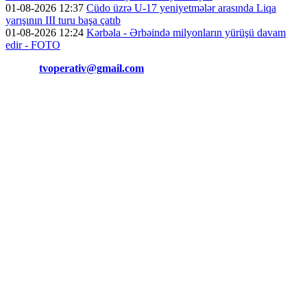
01-08-2026 12:37
Cüdo üzrə U-17 yeniyetmələr arasında Liqa
yarışının III turu başa çatıb
01-08-2026 12:24
Kərbəla - Ərbəində milyonların yürüşü davam
edir - FOTO
Əlaqə:
tvoperativ@gmail.com
Copyright © Operativ.tv Bütün hüquqlar qorunur!