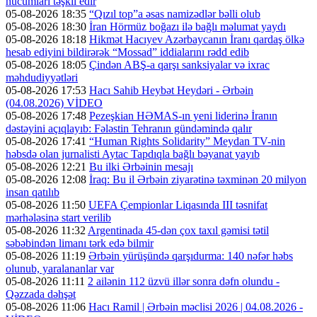
hücumları təşkil edir
05-08-2026 18:35
“Qızıl top”a əsas namizədlər bəlli olub
05-08-2026 18:30
İran Hörmüz boğazı ilə bağlı məlumat yaydı
05-08-2026 18:18
Hikmət Hacıyev Azərbaycanın İranı qardaş ölkə
hesab ediyini bildirərək “Mossad” iddialarını rədd edib
05-08-2026 18:05
Çindən ABŞ-a qarşı sanksiyalar və ixrac
məhdudiyyətləri
05-08-2026 17:53
Hacı Sahib Heybət Heydəri - Ərbəin
(04.08.2026) VİDEO
05-08-2026 17:48
Pezeşkian HƏMAS-ın yeni liderinə İranın
dəstəyini açıqlayıb: Fələstin Tehranın gündəmində qalır
05-08-2026 17:41
“Human Rights Solidarity” Meydan TV-nin
həbsdə olan jurnalisti Aytac Tapdıqla bağlı bəyanat yayıb
05-08-2026 12:21
Bu ilki Ərbəinin mesajı
05-08-2026 12:08
İraq: Bu il Ərbəin ziyarətinə təxminən 20 milyon
insan qatılıb
05-08-2026 11:50
UEFA Çempionlar Liqasında III təsnifat
mərhələsinə start verilib
05-08-2026 11:32
Argentinada 45-dən çox taxıl gəmisi tətil
səbəbindən limanı tərk edə bilmir
05-08-2026 11:19
Ərbəin yürüşündə qarşıdurma: 140 nəfər həbs
olunub, yaralananlar var
05-08-2026 11:11
2 ailənin 112 üzvü illər sonra dəfn olundu -
Qəzzada dəhşət
05-08-2026 11:06
Hacı Ramil | Ərbəin məclisi 2026 | 04.08.2026 -