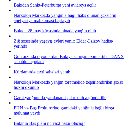
Bakıdan Sankt-Peterburqa yeni aviareys açılır
Narkoloji Mərkəzdə yanğınla bağlı həbs olunan şəxslərin
apelyasiya məhkəməsi başlayıb
Bakıda 28 may küçəsində binada yanğın olub
Zığ şosesində yaşayış evləri yanır: Eldar Əzizov hadisə
yerində
Gün ərzində rayonlardan Bakıya sərnişin axını artıb - DANX
səbəbini açıqladı
Kürdəmirdə taxıl sahələri yanıb
Narkoloji Mərkəzdə yanğın törətməkdə təqsirləndirilən şəxsə
hökm oxunub
Gəmi yanğınında yaralanan işçilər xaricə göndərilir
FHN və Baş Prokurorluq gəmidəki yanğınla bağlı birgə
məlumat yaydı
Bakının Baş planı nə vaxt hazır olacaq?