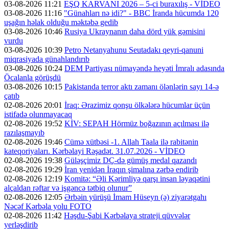
03-08-2026 11:21
EŞQ KARVANI 2026 – 5-ci buraxılış - VİDEO
03-08-2026 11:16
"Günahları nə idi?" - BBC İranda hücumda 120
uşağın həlak olduğu məktəbə gedib
03-08-2026 10:46
Rusiya Ukraynanın daha dörd yük gəmisini
vurdu
03-08-2026 10:39
Petro Netanyahunu Seutadakı qeyri-qanuni
miqrasiyada günahlandırıb
03-08-2026 10:24
DEM Partiyası nümayəndə heyəti İmralı adasında
Öcalanla görüşdü
03-08-2026 10:15
Pakistanda terror aktı zamanı ölənlərin sayı 14-ə
çatıb
02-08-2026 20:01
İraq: Ərazimiz qonşu ölkələrə hücumlar üçün
istifadə olunmayacaq
02-08-2026 19:52
KİV: SEPAH Hörmüz boğazının açılması ilə
razılaşmayıb
02-08-2026 19:46
Cümə xütbəsi -1. Allah Taala ilə rabitənin
kateqoriyaları. Kərbəlayi Rəşadət. 31.07.2026 - VİDEO
02-08-2026 19:38
Güləşçimiz DÇ-də gümüş medal qazandı
02-08-2026 19:29
İran yenidən İraqın şimalına zərbə endirib
02-08-2026 12:19
Komitə: “Əli Kərimliyə qarşı insan ləyaqətini
alçaldan rəftar və işgəncə tətbiq olunur”
02-08-2026 12:05
Ərbəin yürüşü İmam Hüseyn (ə) ziyarətgahı
Nəcəf Kərbəla yolu FOTO
02-08-2026 11:42
Həşdu-Şabi Kərbəlaya strateji qüvvələr
yerləşdirib