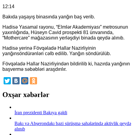
12:14
Bakıda yaşayış binasında yanğın baş verib.
Hadisə Yasamal rayonu, “Elmlər Akademiyası” metrosunun
yaxınlığında, Hüseyn Cavid prospekti 81 ünvanında,
“Mothercare” mağazasının yerləşdiyi binada qeydə alınıb.
Hadisə yerinə Fövqəladə Hallar Nazirliyinin
yanğınsöndürənləri cəlb edilib. Yanğın söndürülüb.
Fövqəladə Hallar Nazirliyindən
bildirilib ki, hazırda yanğının
başvermə səbəbləri araşdırılır.
Oxşar xəbərlər
İran prezidenti Bakıya gəldi
Bakı və Abşerondakı bəzi sürüşmə sahələrində aktivlik qeydə
alınıb