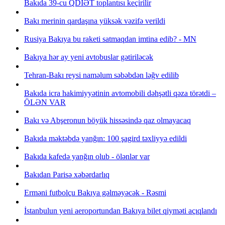
Bakıda 39-cu QDİƏT toplantısı keçirilir
Bakı merinin qardaşına yüksək vəzifə verildi
Rusiya Bakıya bu raketi satmaqdan imtina edib? - MN
Bakıya hər ay yeni avtobuslar gətiriləcək
Tehran-Bakı reysi naməlum səbəbdən ləğv edilib
Bakıda icra hakimiyyətinin avtomobili dəhşətli qəza törətdi –
ÖLƏN VAR
Bakı və Abşeronun böyük hissəsində qaz olmayacaq
Bakıda məktəbdə yanğın: 100 şagird təxliyyə edildi
Bakıda kafedə yanğın olub - ölənlər var
Bakıdan Parisə xəbərdarlıq
Erməni futbolçu Bakıya gəlməyəcək - Rəsmi
İstanbulun yeni aeroportundan Bakıya bilet qiyməti açıqlandı