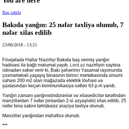
You are here
Baş səhifə
Bakıda yanğın: 25 nəfər təxliyə olunub, 7
nəfər xilas edilib
23/06/2018 - 13:21
Fövqəladə Hallar Nazirliyi Bakıda baş vermiş yanğın
hadisəsi ilə bağlı məlumat yayıb.
Lent.az
nazirliyin saytına
istinadən xəbər verir ki, Bakı şəhərinin Yasamal rayonunda
çoxmərtəbəli yaşayış binasının birinci mərtəbəsində ümumi
sahəsi 200 m2 olan mağazada elektrik lövhəsi və
şaxtasından keçən kommunikasiya xətləri 63 p.m yanıb.
Yanğın zamanı yanğınsöndürənlər və xilasedicilər tərəfindən
mənzillərdən 7 nəfər (onlardan 2-si azyaşlıdır) xilas edilib, 25
nəfər bina sakini təhlükəsiz əraziyə təxliyə olunub.
Mənzillər yanğından mühafizə olunub.
***