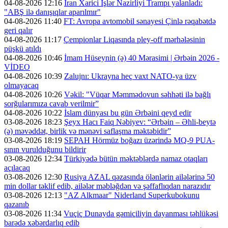
04-08-2026 12:16
İran Xarici İşlər Nazirliyi Trampı yalanladı:
"ABŞ ilə danışıqlar aparılmır"
04-08-2026 11:40
FT: Avropa avtomobil sənayesi Çinlə rəqabətdə
geri qalır
04-08-2026 11:17
Çempionlar Liqasında pley-off mərhələsinin
püşkü atıldı
04-08-2026 10:46
İmam Hüseynin (ə) 40 Mərasimi | Ərbəin 2026 -
VİDEO
04-08-2026 10:39
Zalujnı: Ukrayna heç vaxt NATO-ya üzv
olmayacaq
04-08-2026 10:26
Vəkil: "Vüqar Məmmədovun səhhəti ilə bağlı
sorğularımıza cavab verilmir”
04-08-2026 10:22
İslam dünyası bu gün Ərbəini qeyd edir
03-08-2026 18:23
Şeyx Hacı Faiq Nəbiyev: “Ərbəin – Əhli-beytə
(ə) məvəddət, birlik və mənəvi saflaşma məktəbidir”
03-08-2026 18:19
SEPAH Hörmüz boğazı üzərində MQ-9 PUA-
sının vurulduğunu bildirir
03-08-2026 12:34
Türkiyədə bütün məktəblərdə namaz otaqları
açılacaq
03-08-2026 12:30
Rusiya AZAL qəzasında ölənlərin ailələrinə 50
min dollar təklif edib, ailələr məbləğdən və şəffaflıqdan narazıdır
03-08-2026 12:13
"AZ Alkmaar" Niderland Superkubokunu
qazanıb
03-08-2026 11:34
Vuçiç Dunayda gəmiçiliyin dayanması təhlükəsi
barədə xəbərdarlıq edib