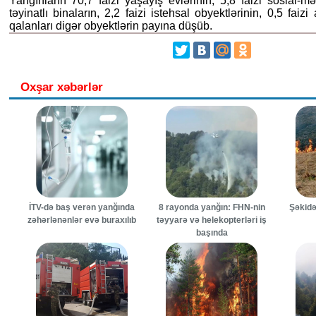
Yanğınların 70,7 faizi yaşayış evlərinin, 5,8 faizi sosial-
təyinatlı binaların, 2,2 faizi istehsal obyektlərinin, 0,5 faiz
qalanları digər obyektlərin payına düşüb.
Oxşar xəbərlər
İTV-də baş verən yanğında
8 rayonda yanğın: FHN-nin
Şəkidə
zəhərlənənlər evə buraxılıb
təyyarə və helekopterləri iş
başında