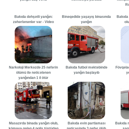
Rə
Bakıda dəhşətli yanğın:
Binəqədidə yaşayış binasında
Bakıda
zəhərlənənlər var - Video
yanğın
olu
Narkoloji Mərkəzdə 25 nəfərin
Bakıda futbol məktəbində
Fövqəlad
ölümü ilə nəticələnən
yanğın başlayıb
y
yanğından 1 il ötür
Masazırda binada yanğın olub,
Bakıda evin partlaması
Bakıda 
köməyə gələn 4 polis tüstüdən
nəticəsində 3 nəfər ölüb
şagi