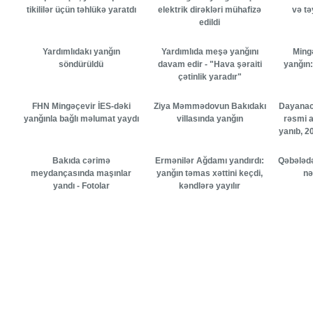
tikililər üçün təhlükə yaratdı
elektrik dirəkləri mühafizə
və tə
edildi
Yardımlıdakı yanğın
Yardımlıda meşə yanğını
Ming
söndürüldü
davam edir - "Hava şəraiti
yanğın
çətinlik yaradır"
FHN Mingəçevir İES-dəki
Ziya Məmmədovun Bakıdakı
Dayanaca
yanğınla bağlı məlumat yaydı
villasında yanğın
rəsmi a
yanıb, 2
Bakıda cərimə
Ermənilər Ağdamı yandırdı:
Qəbələdə 
meydançasında maşınlar
yanğın təmas xəttini keçdi,
nə
yandı - Fotolar
kəndlərə yayılır