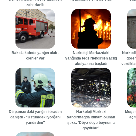
zəhərlənib
Bakıda kafedə yanğın olub -
Narkoloji Mərkəzdəki
Narkodi
ölənlər var
yanğında təqsirləndirilən aclıq
görə 
aksiyasına başladı
verdiklə
Dispanserdəki yanğını törədən
Narkoloji Mərkəzi
Meşəni
danışdı - “Üstümdəki yorğanı
yandırmaqda ittiham olunan
açm
yandırdım”
şəxs: ‘Döyə-döyə boynuma
qoydular"