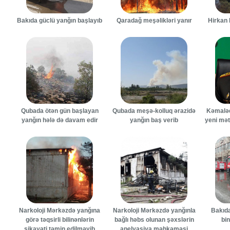
Bakıda güclü yanğın başlayıb
Qaradağ meşəlikləri yanır
Hirkan 
Qubada ötən gün başlayan
Qubada meşə-kolluq ərazidə
Kəmaləd
yanğın hələ də davam edir
yanğın baş verib
yeni mətb
Narkoloji Mərkəzdə yanğına
Narkoloji Mərkəzdə yanğınla
Bakıd
görə təqsirli bilinənlərin
bağlı həbs olunan şəxslərin
bi
şikayəti təmin edilməyib
apelyasiya məhkəməsi