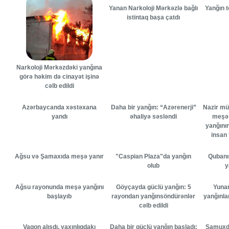
Yanan Narkoloji Mərkəzlə bağlı
Yanğın 
istintaq başa çatdı
Narkoloji Mərkəzdəki yanğına
görə həkim də cinayət işinə
cəlb edildi
Azərbaycanda xəstəxana
Daha bir yanğın: “Azərenerji”
Nazir mü
yandı
əhaliyə səsləndi
meşə 
yanğının
insan 
Ağsu və Şamaxıda meşə yanır
"Caspian Plaza"da yanğın
Qubanın
olub
y
Ağsu rayonunda meşə yanğını
Göyçayda güclü yanğın: 5
Yunan
başlayıb
rayondan yanğınsöndürənlər
yanğınla
cəlb edildi
Vaqon alışdı, yaxınlıqdakı
Daha bir güclü yanğın başladı:
Samuxda