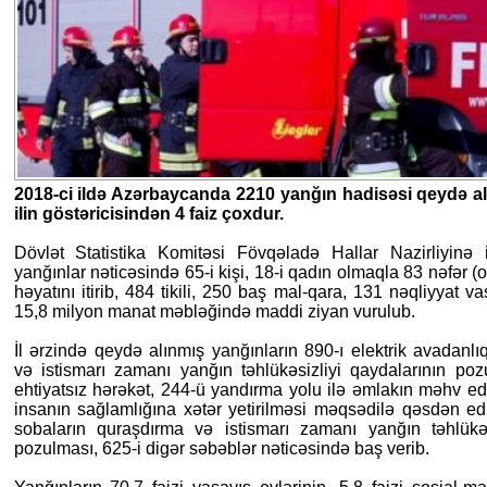
2018-ci ildə Azərbaycanda 2210 yanğın hadisəsi qeydə alı
ilin göstəricisindən 4 faiz çoxdur.
Dövlət Statistika Komitəsi Fövqəladə Hallar Nazirliyinə ist
yanğınlar nəticəsində 65-i kişi, 18-i qadın olmaqla 83 nəfər (
həyatını itirib, 484 tikili, 250 baş mal-qara, 131 nəqliyyat v
15,8 milyon manat məbləğində maddi ziyan vurulub.
İl ərzində qeydə alınmış yanğınların 890-ı elektrik avadanlıq
və istismarı zamanı yanğın təhlükəsizliyi qaydalarının poz
ehtiyatsız hərəkət, 244-ü yandırma yolu ilə əmlakın məhv ed
insanın sağlamlığına xətər yetirilməsi məqsədilə qəsdən edi
sobaların quraşdırma və istismarı zamanı yanğın təhlükəs
pozulması, 625-i digər səbəblər nəticəsində baş verib.