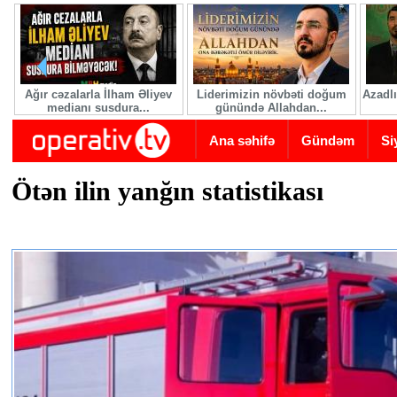
Skip to main content
Ağır cəzalarla İlham Əliyev
Liderimizin növbəti doğum
Azadlı
medianı susdura...
günündə Allahdan...
Ana səhifə
Gündəm
Si
Ötən ilin yanğın statistikası