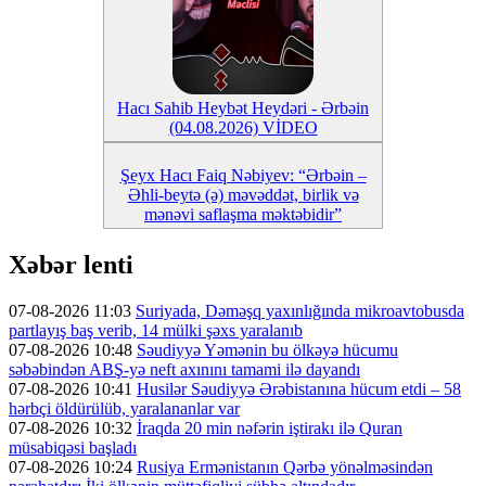
Hacı Sahib Heybət Heydəri - Ərbəin
(04.08.2026) VİDEO
Şeyx Hacı Faiq Nəbiyev: “Ərbəin –
Əhli-beytə (ə) məvəddət, birlik və
mənəvi saflaşma məktəbidir”
Xəbər lenti
07-08-2026 11:03
Suriyada, Dəməşq yaxınlığında mikroavtobusda
partlayış baş verib, 14 mülki şəxs yaralanıb
07-08-2026 10:48
Səudiyyə Yəmənin bu ölkəyə hücumu
səbəbindən ABŞ-yə neft axınını tamami ilə dayandı
07-08-2026 10:41
Husilər Səudiyyə Ərəbistanına hücum etdi – 58
hərbçi öldürülüb, yaralananlar var
07-08-2026 10:32
İraqda 20 min nəfərin iştirakı ilə Quran
müsabiqəsi başladı
07-08-2026 10:24
Rusiya Ermənistanın Qərbə yönəlməsindən