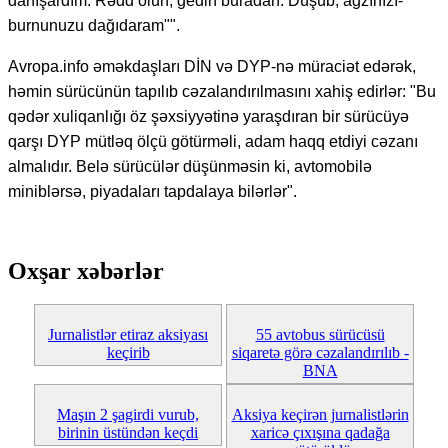
danışardım. Rədd olun, gedin buradan. Düşüb, ağzınızı-
burnunuzu dağıdaram"".
Avropa.info əməkdaşları DİN və DYP-nə müraciət edərək,
həmin sürücünün tapılıb cəzalandırılmasını xahiş edirlər: "Bu
qədər xuliqanlığı öz şəxsiyyətinə yaraşdıran bir sürücüyə
qarşı DYP mütləq ölçü götürməli, adam haqq etdiyi cəzanı
almalıdır. Belə sürücülər düşünməsin ki, avtomobilə
miniblərsə, piyadaları tapdalaya bilərlər".
Oxşar xəbərlər
Jurnalistlər etiraz aksiyası
55 avtobus sürücüsü
keçirib
siqaretə görə cəzalandırılıb -
BNA
Maşın 2 şagirdi vurub,
Aksiya keçirən jurnalistlərin
birinin üstündən keçdi
xaricə çıxışına qadağa