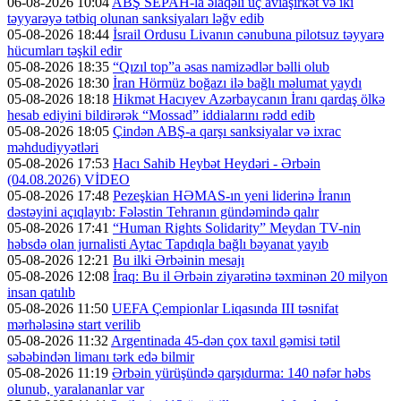
06-08-2026 10:04
ABŞ SEPAH-la əlaqəli üç aviaşirkət və iki
təyyarəyə tətbiq olunan sanksiyaları ləğv edib
05-08-2026 18:44
İsrail Ordusu Livanın cənubuna pilotsuz təyyarə
hücumları təşkil edir
05-08-2026 18:35
“Qızıl top”a əsas namizədlər bəlli olub
05-08-2026 18:30
İran Hörmüz boğazı ilə bağlı məlumat yaydı
05-08-2026 18:18
Hikmət Hacıyev Azərbaycanın İranı qardaş ölkə
hesab ediyini bildirərək “Mossad” iddialarını rədd edib
05-08-2026 18:05
Çindən ABŞ-a qarşı sanksiyalar və ixrac
məhdudiyyətləri
05-08-2026 17:53
Hacı Sahib Heybət Heydəri - Ərbəin
(04.08.2026) VİDEO
05-08-2026 17:48
Pezeşkian HƏMAS-ın yeni liderinə İranın
dəstəyini açıqlayıb: Fələstin Tehranın gündəmində qalır
05-08-2026 17:41
“Human Rights Solidarity” Meydan TV-nin
həbsdə olan jurnalisti Aytac Tapdıqla bağlı bəyanat yayıb
05-08-2026 12:21
Bu ilki Ərbəinin mesajı
05-08-2026 12:08
İraq: Bu il Ərbəin ziyarətinə təxminən 20 milyon
insan qatılıb
05-08-2026 11:50
UEFA Çempionlar Liqasında III təsnifat
mərhələsinə start verilib
05-08-2026 11:32
Argentinada 45-dən çox taxıl gəmisi tətil
səbəbindən limanı tərk edə bilmir
05-08-2026 11:19
Ərbəin yürüşündə qarşıdurma: 140 nəfər həbs
olunub, yaralananlar var