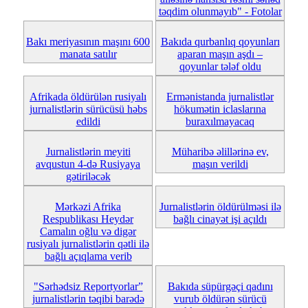
təqdim olunmayıb" - Fotolar
Bakı meriyasının maşını 600
Bakıda qurbanlıq qoyunları
manata satılır
aparan maşın aşdı –
qoyunlar tələf oldu
Afrikada öldürülən rusiyalı
Ermənistanda jurnalistlər
jurnalistlərin sürücüsü həbs
hökumətin iclaslarına
edildi
buraxılmayacaq
Jurnalistlərin meyiti
Müharibə əlillərinə ev,
avqustun 4-də Rusiyaya
maşın verildi
gətiriləcək
Mərkəzi Afrika
Jurnalistlərin öldürülməsi ilə
Respublikası Heydər
bağlı cinayət işi açıldı
Camalın oğlu və digər
rusiyalı jurnalistlərin qətli ilə
bağlı açıqlama verib
"Sərhədsiz Reportyorlar”
Bakıda süpürgəçi qadını
jurnalistlərin təqibi barədə
vurub öldürən sürücü