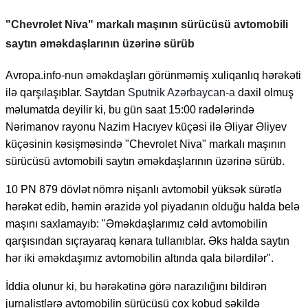
"Chevrolet Niva" markalı maşının sürücüsü avtomobili
saytın əməkdaşlarının üzərinə sürüb
Avropa.info-nun əməkdaşları görünməmiş xuliqanlıq hərəkəti
ilə qarşılaşıblar. Saytdan
Sputnik Azərbaycan-a
daxil olmuş
məlumatda deyilir ki, bu gün saat 15:00 radələrində
Nərimanov rayonu Nazim Hacıyev küçəsi ilə Əliyar Əliyev
küçəsinin kəsişməsində "Chevrolet Niva" markalı maşının
sürücüsü avtomobili saytın əməkdaşlarının üzərinə sürüb.
10 PN 879 dövlət nömrə nişanlı avtomobil yüksək sürətlə
hərəkət edib, həmin ərazidə yol piyadanın olduğu halda belə
maşını saxlamayıb: "Əməkdaşlarımız cəld avtomobilin
qarşısından sıçrayaraq kənara tullanıblar. Əks halda saytın
hər iki əməkdaşımız avtomobilin altında qala bilərdilər".
İddia olunur ki, bu hərəkətinə görə narazılığını bildirən
jurnalistlərə avtomobilin sürücüsü çox kobud şəkildə