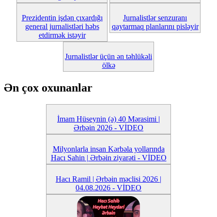
Prezidentin işdən çıxardığı
Jurnalistlər senzuranı
general jurnalistləri həbs
qaytarmaq planlarını pisləyir
etdirmək istəyir
Jurnalistlər üçün ən təhlükəli
ölkə
Ən çox oxunanlar
İmam Hüseynin (ə) 40 Mərasimi |
Ərbəin 2026 - VİDEO
Milyonlarla insan Kərbəla yollarında
Hacı Sahin | Ərbəin ziyarəti - VİDEO
Hacı Ramil | Ərbəin məclisi 2026 |
04.08.2026 - VİDEO