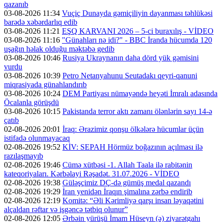
qazanıb
03-08-2026 11:34
Vuçiç Dunayda gəmiçiliyin dayanması təhlükəsi
barədə xəbərdarlıq edib
03-08-2026 11:21
EŞQ KARVANI 2026 – 5-ci buraxılış - VİDEO
03-08-2026 11:16
"Günahları nə idi?" - BBC İranda hücumda 120
uşağın həlak olduğu məktəbə gedib
03-08-2026 10:46
Rusiya Ukraynanın daha dörd yük gəmisini
vurdu
03-08-2026 10:39
Petro Netanyahunu Seutadakı qeyri-qanuni
miqrasiyada günahlandırıb
03-08-2026 10:24
DEM Partiyası nümayəndə heyəti İmralı adasında
Öcalanla görüşdü
03-08-2026 10:15
Pakistanda terror aktı zamanı ölənlərin sayı 14-ə
çatıb
02-08-2026 20:01
İraq: Ərazimiz qonşu ölkələrə hücumlar üçün
istifadə olunmayacaq
02-08-2026 19:52
KİV: SEPAH Hörmüz boğazının açılması ilə
razılaşmayıb
02-08-2026 19:46
Cümə xütbəsi -1. Allah Taala ilə rabitənin
kateqoriyaları. Kərbəlayi Rəşadət. 31.07.2026 - VİDEO
02-08-2026 19:38
Güləşçimiz DÇ-də gümüş medal qazandı
02-08-2026 19:29
İran yenidən İraqın şimalına zərbə endirib
02-08-2026 12:19
Komitə: “Əli Kərimliyə qarşı insan ləyaqətini
alçaldan rəftar və işgəncə tətbiq olunur”
02-08-2026 12:05
Ərbəin yürüşü İmam Hüseyn (ə) ziyarətgahı