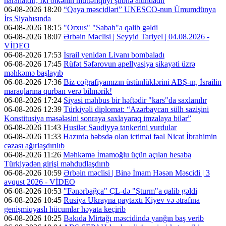
narahatdır; İki ölkənin müttəfiqliyi şübhə altındadır
06-08-2026 18:20
“Qaya məscidləri” UNESCO-nun Ümumdünya
İrs Siyahısında
06-08-2026 18:15
"Orxus" "Sabah"a qalib gəldi
06-08-2026 18:07
Ərbəin Məclisi | Seyyid Tariyel | 04.08.2026 -
VİDEO
06-08-2026 17:53
İsrail yenidən Livanı bombaladı
06-08-2026 17:45
Rüfət Səfərovun apellyasiya şikayəti üzrə
məhkəmə başlayıb
06-08-2026 17:36
Biz coğrafiyamızın üstünlüklərini ABŞ-ın, İsrailin
maraqlarına qurban verə bilmərik!
06-08-2026 17:24
Siyasi məhbus bir həftədir "kars"da saxlanılır
06-08-2026 12:39
Türkiyəli diplomat: “Azərbaycan sülh sazişini
Konstitusiya məsələsini sonraya saxlayaraq imzalaya bilər”
06-08-2026 11:43
Husilər Səudiyyə tankerini vurdular
06-08-2026 11:33
Hazırda həbsdə olan ictimai fəal Nicat İbrahimin
cəzası ağırlaşdırılıb
06-08-2026 11:26
Məhkəmə İmamoğlu üçün açılan hesaba
Türkiyədən girişi məhdudlaşdırıb
06-08-2026 10:59
Ərbəin məclisi | Binə İmam Həsən Məscidi | 3
avqust 2026 - VİDEO
06-08-2026 10:53
"Fənərbağça" ÇL-də "Şturm"a qalib gəldi
06-08-2026 10:45
Rusiya Ukrayna paytaxtı Kiyev və ətrafına
genişmiqyaslı hücumlar həyata keçirib
06-08-2026 10:25
Bakıda Mirtağı məscidində yanğın baş verib