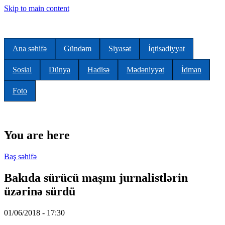
Skip to main content
Ana səhifə
Gündəm
Siyasət
İqtisadiyyat
Sosial
Dünya
Hadisə
Mədəniyyət
İdman
Foto
You are here
Baş səhifə
Bakıda sürücü maşını jurnalistlərin
üzərinə sürdü
01/06/2018 - 17:30