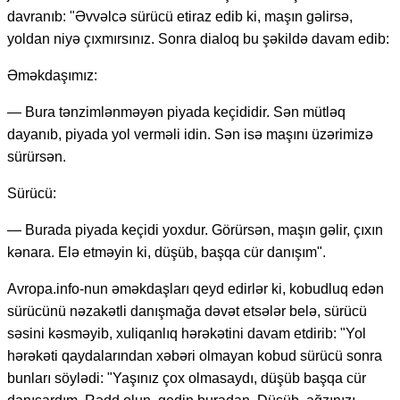
davranıb: "Əvvəlcə sürücü etiraz edib ki, maşın gəlirsə,
yoldan niyə çıxmırsınız. Sonra dialoq bu şəkildə davam edib:
Əməkdaşımız:
— Bura tənzimlənməyən piyada keçididir. Sən mütləq
dayanıb, piyada yol verməli idin. Sən isə maşını üzərimizə
sürürsən.
Sürücü:
— Burada piyada keçidi yoxdur. Görürsən, maşın gəlir, çıxın
kənara. Elə etməyin ki, düşüb, başqa cür danışım".
Avropa.info-nun əməkdaşları qeyd edirlər ki, kobudluq edən
sürücünü nəzakətli danışmağa dəvət etsələr belə, sürücü
səsini kəsməyib, xuliqanlıq hərəkətini davam etdirib: "Yol
hərəkəti qaydalarından xəbəri olmayan kobud sürücü sonra
bunları söylədi: "Yaşınız çox olmasaydı, düşüb başqa cür