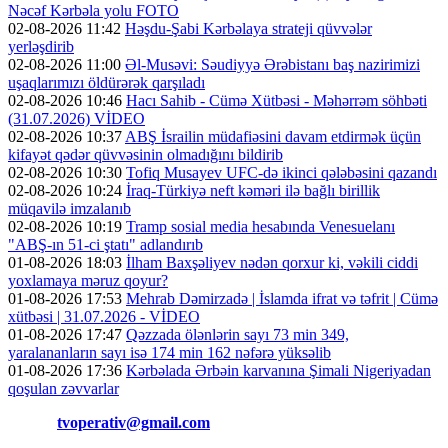
Nəcəf Kərbəla yolu FOTO
02-08-2026 11:42
Həşdu-Şabi Kərbəlaya strateji qüvvələr
yerləşdirib
02-08-2026 11:00
Əl-Musəvi: Səudiyyə Ərəbistanı baş nazirimizi
uşaqlarımızı öldürərək qarşıladı
02-08-2026 10:46
Hacı Sahib - Cümə Xütbəsi - Məhərrəm söhbəti
(31.07.2026) VİDEO
02-08-2026 10:37
ABŞ İsrailin müdafiəsini davam etdirmək üçün
kifayət qədər qüvvəsinin olmadığını bildirib
02-08-2026 10:30
Tofiq Musayev UFC-də ikinci qələbəsini qazandı
02-08-2026 10:24
İraq-Türkiyə neft kəməri ilə bağlı birillik
müqavilə imzalanıb
02-08-2026 10:19
Tramp sosial media hesabında Venesuelanı
"ABŞ-ın 51-ci ştatı" adlandırıb
01-08-2026 18:03
İlham Baxşəliyev nədən qorxur ki, vəkili ciddi
yoxlamaya məruz qoyur?
01-08-2026 17:53
Mehrab Dəmirzadə | İslamda ifrat və təfrit | Cümə
xütbəsi | 31.07.2026 - VİDEO
01-08-2026 17:47
Qəzzada ölənlərin sayı 73 min 349,
yaralananların sayı isə 174 min 162 nəfərə yüksəlib
01-08-2026 17:36
Kərbəlada Ərbəin karvanına Şimali Nigeriyadan
qoşulan zəvvarlar
Əlaqə:
tvoperativ@gmail.com