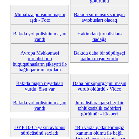
götürüldü
Mühafizə polisinin maşını
Bakıda sürücüsüz sərnişin
aşdı - Foto
avtobusları olacaq
Bakıda yol polisinin maşını
Hakimdən jurnalistlərə
yandı
qadağa
Avropa Məhkəməsi
Bakıda daha bir süpürgəçi
jurnalistlərlə
qadını maşın vurdu
hüquqşünasların şikayəti ilə
bağlı qərarını açıqladı
Bakıda maşın piyadaları
Daha bir süpürgəçini maşın
vurdu, ölən var
vurub öldürdü - Video
Bakıda yol polisinin maşını
Jurnalistlərə qarşı heç bir
yandı
təhlükəsizlik tədbirləri
görülmür - Ekspert
DYP 100-ə yaxın avtobus
"Bu vaxta qədər Firəngiz
sürücüsünü saxladı
xanımın ölümü ilə bağlı
ailəsinə hansısa rəsmi sənəd