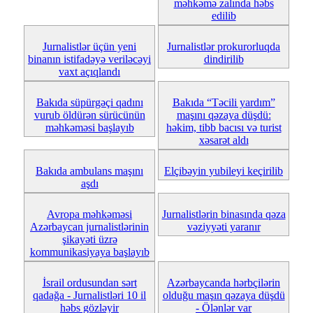
məhkəmə zalında həbs
edilib
Jurnalistlər üçün yeni
Jurnalistlər prokurorluqda
binanın istifadəyə veriləcəyi
dindirilib
vaxt açıqlandı
Bakıda süpürgəçi qadını
Bakıda “Təcili yardım”
vurub öldürən sürücünün
maşını qəzaya düşdü:
məhkəməsi başlayıb
həkim, tibb bacısı və turist
xəsarət aldı
Bakıda ambulans maşını
Elçibəyin yubileyi keçirilib
aşdı
Avropa məhkəməsi
Jurnalistlərin binasında qəza
Azərbaycan jurnalistlərinin
vəziyyəti yaranır
şikayəti üzrə
kommunikasiyaya başlayıb
İsrail ordusundan sərt
Azərbaycanda hərbçilərin
qadağa - Jurnalistləri 10 il
olduğu maşın qəzaya düşdü
həbs gözləyir
- Ölənlər var