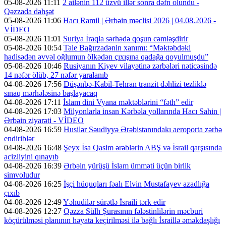
05-08-2026 11:11
2 ailənin 112 üzvü illər sonra dəfn olundu -
Qəzzada dəhşət
05-08-2026 11:06
Hacı Ramil | Ərbəin məclisi 2026 | 04.08.2026 -
VİDEO
05-08-2026 11:01
Suriya İraqla sərhədə qoşun cəmləşdirir
05-08-2026 10:54
Tale Bağırzadənin xanımı: “Məktəbdəki
hadisədən əvvəl oğlumun ölkədən çıxışına qadağa qoyulmuşdu”
05-08-2026 10:46
Rusiyanın Kiyev vilayətinə zərbələri nəticəsində
14 nəfər ölüb, 27 nəfər yaralanıb
04-08-2026 17:56
Düşənbə-Kabil-Tehran tranzit dəhlizi tezliklə
sınaq mərhələsinə başlayacaq
04-08-2026 17:11
İslam dini Vyana məktəblərini “fəth” edir
04-08-2026 17:03
Milyonlarla insan Kərbəla yollarında Hacı Sahin |
Ərbəin ziyarəti - VİDEO
04-08-2026 16:59
Husilər Səudiyyə Ərəbistanındakı aeroporta zərbə
endiriblər
04-08-2026 16:48
Şeyx İsa Qasim ərəblərin ABŞ və İsrail qarşısında
acizliyini qınayıb
04-08-2026 16:39
Ərbəin yürüşü İslam ümməti üçün birlik
simvoludur
04-08-2026 16:25
İşçi hüquqları fəalı Elvin Mustafayev azadlığa
çıxıb
04-08-2026 12:49
Yəhudilər sürətlə İsraili tərk edir
04-08-2026 12:27
Qəzza Sülh Şurasının fələstinlilərin məcburi
köçürülməsi planının həyata keçirilməsi ilə bağlı İsraillə əməkdaşlığı