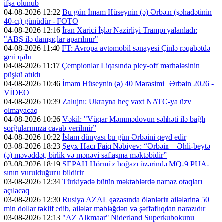
ifşa olunub
04-08-2026 12:22
Bu gün İmam Hüseynin (ə) Ərbəin (şəhadətinin
40-cı) günüdür - FOTO
04-08-2026 12:16
İran Xarici İşlər Nazirliyi Trampı yalanladı:
"ABŞ ilə danışıqlar aparılmır"
04-08-2026 11:40
FT: Avropa avtomobil sənayesi Çinlə rəqabətdə
geri qalır
04-08-2026 11:17
Çempionlar Liqasında pley-off mərhələsinin
püşkü atıldı
04-08-2026 10:46
İmam Hüseynin (ə) 40 Mərasimi | Ərbəin 2026 -
VİDEO
04-08-2026 10:39
Zalujnı: Ukrayna heç vaxt NATO-ya üzv
olmayacaq
04-08-2026 10:26
Vəkil: "Vüqar Məmmədovun səhhəti ilə bağlı
sorğularımıza cavab verilmir”
04-08-2026 10:22
İslam dünyası bu gün Ərbəini qeyd edir
03-08-2026 18:23
Şeyx Hacı Faiq Nəbiyev: “Ərbəin – Əhli-beytə
(ə) məvəddət, birlik və mənəvi saflaşma məktəbidir”
03-08-2026 18:19
SEPAH Hörmüz boğazı üzərində MQ-9 PUA-
sının vurulduğunu bildirir
03-08-2026 12:34
Türkiyədə bütün məktəblərdə namaz otaqları
açılacaq
03-08-2026 12:30
Rusiya AZAL qəzasında ölənlərin ailələrinə 50
min dollar təklif edib, ailələr məbləğdən və şəffaflıqdan narazıdır
03-08-2026 12:13
"AZ Alkmaar" Niderland Superkubokunu