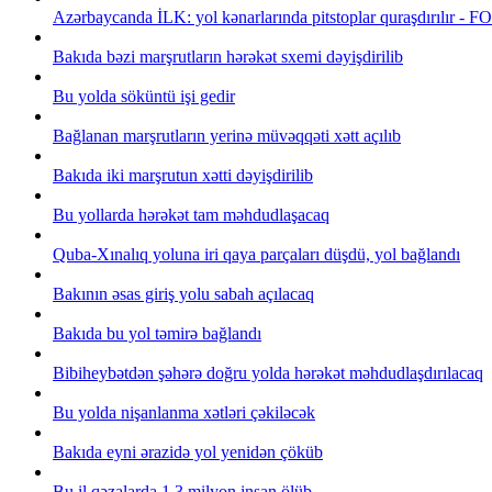
Azərbaycanda İLK: yol kənarlarında pitstoplar quraşdırılır - 
Bakıda bəzi marşrutların hərəkət sxemi dəyişdirilib
Bu yolda söküntü işi gedir
Bağlanan marşrutların yerinə müvəqqəti xətt açılıb
Bakıda iki marşrutun xətti dəyişdirilib
Bu yollarda hərəkət tam məhdudlaşacaq
Quba-Xınalıq yoluna iri qaya parçaları düşdü, yol bağlandı
Bakının əsas giriş yolu sabah açılacaq
Bakıda bu yol təmirə bağlandı
Bibiheybətdən şəhərə doğru yolda hərəkət məhdudlaşdırılacaq
Bu yolda nişanlanma xətləri çəkiləcək
Bakıda eyni ərazidə yol yenidən çöküb
Bu il qəzalarda 1,3 milyon insan ölüb