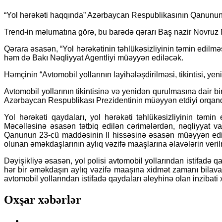
“Yol hərəkəti haqqında” Azərbaycan Respublikasının Qanununda
Trend-in məlumatına görə, bu barədə qərarı Baş nazir Novru
Qərara əsasən, “Yol hərəkətinin təhlükəsizliyinin təmin edilm
həm də Bakı Nəqliyyat Agentliyi müəyyən ediləcək.
Həmçinin “Avtomobil yollarının layihələşdirilməsi, tikintisi, ye
Avtomobil yollarının tikintisinə və yenidən qurulmasına dair b
Azərbaycan Respublikası Prezidentinin müəyyən etdiyi orqandan
Yol hərəkəti qaydaları, yol hərəkəti təhlükəsizliyinin təmin
Məcəlləsinə əsasən tətbiq edilən cərimələrdən, nəqliyyat va
Qanunun 23-cü maddəsinin II hissəsinə əsasən müəyyən edilən
olunan əməkdaşlarının aylıq vəzifə maaşlarına əlavələrin veril
Dəyişikliyə əsasən, yol polisi avtomobil yollarından istifadə qa
hər bir əməkdaşın aylıq vəzifə maaşına xidmət zamanı bilavasi
avtomobil yollarından istifadə qaydaları əleyhinə olan inzibati 
Oxşar xəbərlər