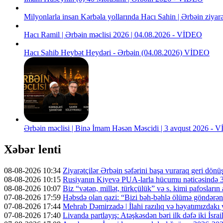
Milyonlarla insan Kərbəla yollarında Hacı Sahin | Ərbəin ziya
Hacı Ramil | Ərbəin məclisi 2026 | 04.08.2026 - VİDEO
Hacı Sahib Heybət Heydəri - Ərbəin (04.08.2026) VİDEO
Ərbəin məclisi | Binə İmam Həsən Məscidi | 3 avqust 2026 -
Xəbər lenti
08-08-2026 10:34
Ziyarətçilər Ərbəin səfərini başa vuraraq geri dönü
08-08-2026 10:15
Rusiyanın Kiyevə PUA-larla hücumu nəticəsində 3 n
08-08-2026 10:07
Biz “vətən, millət, türkçülük” və s. kimi pafosların a
07-08-2026 17:59
Həbsdə olan qazi: “Bizi bəh-bəhlə ölümə göndərə
07-08-2026 17:44
Mehrab Dəmirzadə | İlahi razılıq və həyatımızdakı
07-08-2026 17:40
Livanda partlayış: Atəşkəsdən bəri ilk dəfə iki İsrai