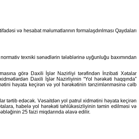
tifadəsi və hesabat məlumatlarının formalaşdırılması Qaydaları
və normativ texniki sənədlərin tələblərinə uyğunluğu baxımından
asına görə Daxili İşlər Nazirliyi tərəfindən İnzibati Xətalar
dmətlərdən Daxili İşlər Nazirliyinin “Yol hərəkəti haqqında”
ətini həyata keçirən və yol hərəkətinin tənzimlənməsinə cəlb
llar tərtib edəcək. Vəsaitdən yol patrul xidmətini həyata keçirən
alara, habelə yol hərəkəti təhlükəsizliyinin təmin edilməsi və
əbləğinin 25 faizi miqdarında əlavə edilir.