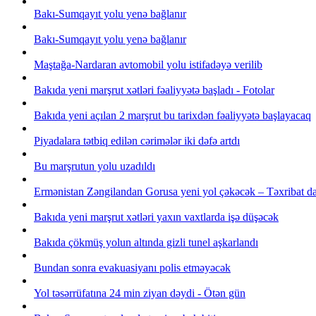
Bakı-Sumqayıt yolu yenə bağlanır
Bakı-Sumqayıt yolu yenə bağlanır
Maştağa-Nardaran avtomobil yolu istifadəyə verilib
Bakıda yeni marşrut xətləri fəaliyyətə başladı - Fotolar
Bakıda yeni açılan 2 marşrut bu tarixdən fəaliyyətə başlayacaq
Piyadalara tətbiq edilən cərimələr iki dəfə artdı
Bu marşrutun yolu uzadıldı
Ermənistan Zəngilandan Gorusa yeni yol çəkəcək – Təxribat d
Bakıda yeni marşrut xətləri yaxın vaxtlarda işə düşəcək
Bakıda çökmüş yolun altında gizli tunel aşkarlandı
Bundan sonra evakuasiyanı polis etməyəcək
Yol təsərrüfatına 24 min ziyan dəydi - Ötən gün