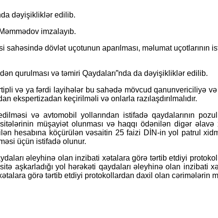
 dəyişikliklər edilib.
z Məmmədov imzalayıb.
əsi sahəsində dövlət uçotunun aparılması, məlumat uçotlarının is
nidən qurulması və təmiri Qaydaları”nda da dəyişikliklər edilib.
irtipli və ya fərdi layihələr bu sahədə mövcud qanunvericiliyə 
 ekspertizadan keçirilməli və onlarla razılaşdırılmalıdır.
 edilməsi və avtomobil yollarından istifadə qaydalarının pozulm
sitələrinin müşayiət olunması və haqqı ödənilən digər əlavə xi
 hesabına köçürülən vəsaitin 25 faizi DİN-in yol patrul xidm
məsi üçün istifadə olunur.
ydaları əleyhinə olan inzibati xətalara görə tərtib etdiyi protoko
tə aşkarladığı yol hərəkəti qaydaları əleyhinə olan inzibati xət
xətalara görə tərtib etdiyi protokollardan daxil olan cərimələrin m