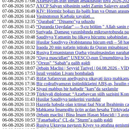
07-08-2026 17:08
Azərbaycan-İran idman əməkdaşlığı üzrə 2026-2028-
07-08-2026 16:57
AXCP Salyan şöbəsinin sədri Zamin Salayev azadl
07-08-2026 16:49
KİV: Hörmüz boğazı ilə bağlı İran və Oman arasın
07-08-2026 16:44
Vaşinqtonun Kərbəla xəyaləti…
07-08-2026 12:35
"Qarabağ" "Dinamo"ya uduzdu
07-08-2026 11:45
“Quranda Qaydalar” — 9-cu bölüm " Allah sənin r
07-08-2026 11:03
Suriyada, Dəməşq yaxınlığında mikroavtobusda part
07-08-2026 10:48
Səudiyyə Yəmənin bu ölkəyə hücumu səbəbindən A
07-08-2026 10:41
Husilər Səudiyyə Ərəbistanına hücum etdi – 58 hər
07-08-2026 10:32
İraqda 20 min nəfərin iştirakı ilə Quran müsabiqəsi
07-08-2026 10:24
Rusiya Ermənistanın Qərbə yönəlməsindən narahatdır
06-08-2026 18:20
“Qaya məscidləri” UNESCO-nun Ümumdünya İrs 
06-08-2026 18:15
"Orxus" "Sabah"a qalib gəldi
06-08-2026 18:07
Ərbəin Məclisi | Seyyid Tariyel | 04.08.2026 - V
06-08-2026 17:53
İsrail yenidən Livanı bombaladı
06-08-2026 17:45
Rüfət Səfərovun apellyasiya şikayəti üzrə məhkəm
06-08-2026 17:36
Biz coğrafiyamızın üstünlüklərini ABŞ-ın, İsrailin
06-08-2026 17:24
Siyasi məhbus bir həftədir "kars"da saxlanılır
06-08-2026 12:39
Türkiyəli diplomat: “Azərbaycan sülh sazişini Kons
06-08-2026 11:43
Husilər Səudiyyə tankerini vurdular
06-08-2026 11:33
Hazırda həbsdə olan ictimai fəal Nicat İbrahimin cəz
06-08-2026 11:26
Məhkəmə İmamoğlu üçün açılan hesaba Türkiyədən 
06-08-2026 10:59
Ərbəin məclisi | Binə İmam Həsən Məscidi | 3 av
06-08-2026 10:53
"Fənərbağça" ÇL-də "Şturm"a qalib gəldi
06-08-2026 10:45
Rusiya Ukrayna paytaxtı Kiyev və ətrafına genişmi