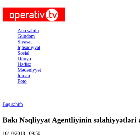
Skip to main content
Ana səhifə
Gündəm
Siyasət
İqtisadiyyat
Sosial
Dünya
Hadisə
Mədəniyyət
İdman
Foto
Baş səhifə
You are here
Bakı Nəqliyyat Agentliyinin səlahiyyətləri a
10/10/2018 - 09:50