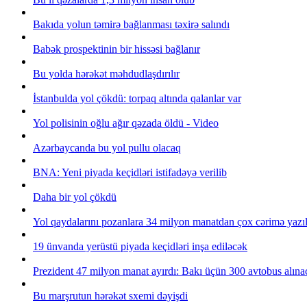
Bakıda yolun təmirə bağlanması təxirə salındı
Babək prospektinin bir hissəsi bağlanır
Bu yolda hərəkət məhdudlaşdırılır
İstanbulda yol çökdü: torpaq altında qalanlar var
Yol polisinin oğlu ağır qəzada öldü - Video
Azərbaycanda bu yol pullu olacaq
BNA: Yeni piyada keçidləri istifadəyə verilib
Daha bir yol çökdü
Yol qaydalarını pozanlara 34 milyon manatdan çox cərimə yazıl
19 ünvanda yerüstü piyada keçidləri inşa ediləcək
Prezident 47 milyon manat ayırdı: Bakı üçün 300 avtobus alına
Bu marşrutun hərəkət sxemi dəyişdi