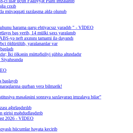
ci illər üçün Fəaliyyət Planı imzalanıb
ığa çıxıb
da müvəqqəti razılaşma əldə olunub
uhunu harama qarşı ehtiyacsız yaradıb " - VİDEO
layış baş verib, 14 mülki şəxs yaralanıb
BŞ-yə neft axınını tamami ilə dayandı
bçi öldürülüb, yaralananlar var
 başladı
; İki ölkənin müttəfiqliyi şübhə altındadır
Siyahısında
İDEO
ə başlayıb
 maraqlarına qurban verə bilmərik!
titusiya məsələsini sonraya saxlayaraq imzalaya bilər”
ası ağırlaşdırılıb
girişi məhdudlaşdırıb
qust 2026 - VİDEO
qyaslı hücumlar həyata keçirib