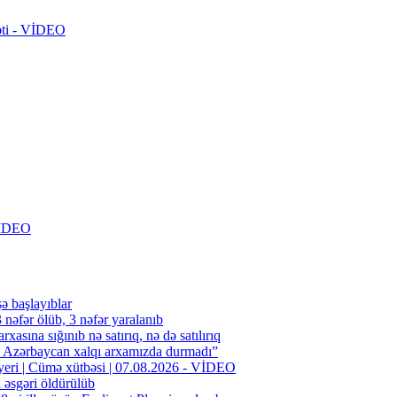
rəti - VİDEO
 VİDEO
şə başlayıblar
əfər ölüb, 3 nəfər yaralanıb
rxasına sığınıb nə satırıq, nə də satılırıq
n Azərbaycan xalqı arxamızda durmadı”
 yeri | Cümə xütbəsi | 07.08.2026 - VİDEO
l əsgəri öldürülüb