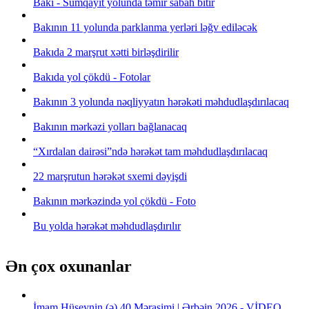
Bakı - Sumqayıt yolunda təmir sabah bitir
Bakının 11 yolunda parklanma yerləri ləğv ediləcək
Bakıda 2 marşrut xətti birləşdirilir
Bakıda yol çökdü - Fotolar
Bakının 3 yolunda nəqliyyatın hərəkəti məhdudlaşdırılacaq
Bakının mərkəzi yolları bağlanacaq
“Xırdalan dairəsi”ndə hərəkət tam məhdudlaşdırılacaq
22 marşrutun hərəkət sxemi dəyişdi
Bakının mərkəzində yol çökdü - Foto
Bu yolda hərəkət məhdudlaşdırılır
Ən çox oxunanlar
İmam Hüseynin (ə) 40 Mərasimi | Ərbəin 2026 - VİDEO