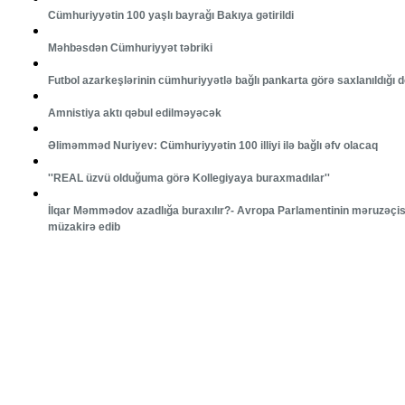
Cümhuriyyətin 100 yaşlı bayrağı Bakıya gətirildi
Məhbəsdən Cümhuriyyət təbriki
Futbol azarkeşlərinin cümhuriyyətlə bağlı pankarta görə saxlanıldığı de
Amnistiya aktı qəbul edilməyəcək
Əliməmməd Nuriyev: Cümhuriyyətin 100 illiyi ilə bağlı əfv olacaq
''REAL üzvü olduğuma görə Kollegiyaya buraxmadılar''
İlqar Məmmədov azadlığa buraxılır?- Avropa Parlamentinin məruzəçis
müzakirə edib