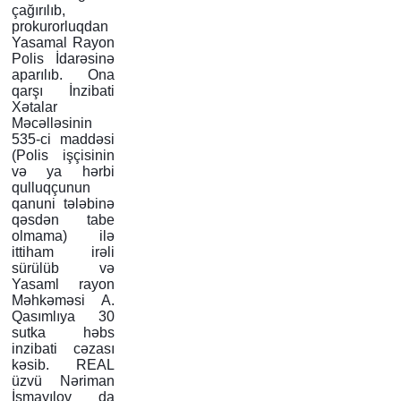
çağırılıb,
prokurorluqdan
Yasamal Rayon
Polis İdarəsinə
aparılıb. Ona
qarşı İnzibati
Xətalar
Məcəlləsinin
535-ci maddəsi
(Polis işçisinin
və ya hərbi
qulluqçunun
qanuni tələbinə
qəsdən tabe
olmama) ilə
ittiham irəli
sürülüb və
Yasaml rayon
Məhkəməsi A.
Qasımlıya 30
sutka həbs
inzibati cəzası
kəsib. REAL
üzvü Nəriman
İsmayılov da