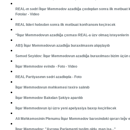
REAL-ın sədri İlqar Məmmədov azadlığa çıxdıqdan sonra ilk mətbuat ko
Fotolar - Video
REAL lideri həbsdən sonra ilk mətbuat konfransını keçirəcək
“İlqar Məmmədovun azadlığa çıxması REAL-a üzv olmaq istəyənlərin s
ABŞ İlqar Məmmədovun azadlığa buraxılmasını alqışlayıb
Səməd Seyidov: İlqar Məmmədovun azadlığa buraxılması bizim üçün ç
İlqar Məmmədov evində - Foto - Video
REAL Partiyasının sədri azadlıqda - Foto
İlqar Məmmədovun məhkəməsi təxirə salınıb
İlqar Məmmədov Bakıdan Şəkiyə aparılıb
İlqar Məmmədovun işi üzrə yeni apelyasiya baxışı keçiriləcək
Ali Məhkəməsinin Plenumu İlqar Məmmədov barəsindəki qərarı ləğv e
İlqar Məmmədov: "Avropa Parlamenti təslim oldu, mən isə..."