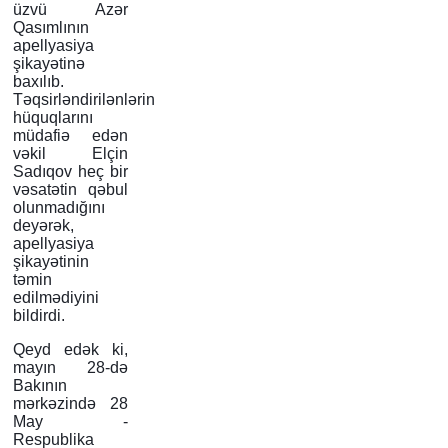
üzvü Azər
Qasımlının
apellyasiya
şikayətinə
baxılıb.
Təqsirləndirilənlərin
hüquqlarını
müdafiə edən
vəkil Elçin
Sadıqov heç bir
vəsatətin qəbul
olunmadığını
deyərək,
apellyasiya
şikayətinin
təmin
edilmədiyini
bildirdi.
Qeyd edək ki,
mayın 28-də
Bakının
mərkəzində 28
May -
Respublika