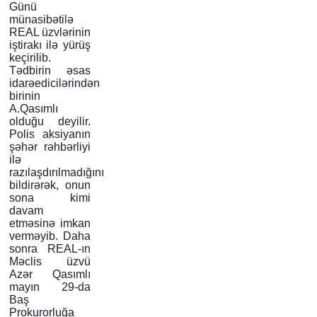
Günü
münasibətilə
REAL üzvlərinin
iştirakı ilə yürüş
keçirilib.
Tədbirin əsas
idarəedicilərindən
birinin
A.Qasımlı
olduğu deyilir.
Polis aksiyanın
şəhər rəhbərliyi
ilə
razılaşdırılmadığını
bildirərək, onun
sona kimi
davam
etməsinə imkan
verməyib. Daha
sonra REAL-ın
Məclis üzvü
Azər Qasımlı
mayın 29-da
Baş
Prokurorluğa