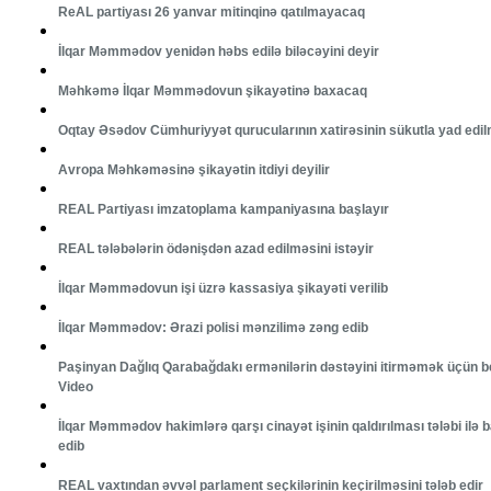
ReAL partiyası 26 yanvar mitinqinə qatılmayacaq
İlqar Məmmədov yenidən həbs edilə biləcəyini deyir
Məhkəmə İlqar Məmmədovun şikayətinə baxacaq
Oqtay Əsədov Cümhuriyyət qurucularının xatirəsinin sükutla yad edil
Avropa Məhkəməsinə şikayətin itdiyi deyilir
REAL Partiyası imzatoplama kampaniyasına başlayır
REAL tələbələrin ödənişdən azad edilməsini istəyir
İlqar Məmmədovun işi üzrə kassasiya şikayəti verilib
İlqar Məmmədov: Ərazi polisi mənzilimə zəng edib
Paşinyan Dağlıq Qarabağdakı ermənilərin dəstəyini itirməmək üçün bel
Video
İlqar Məmmədov hakimlərə qarşı cinayət işinin qaldırılması tələbi ilə
edib
REAL vaxtından əvvəl parlament seçkilərinin keçirilməsini tələb edir