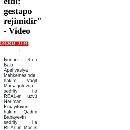
etdi:
gestapo
rejimidir"
- Video
4/06/2018 - 21:56
İyunun 4-də
Bakı
Apellyasiya
Məhkəməsində
hakim Vaqif
Mursaqulovun
sədrliyi ilə
REAL-ın üzvü
Nəriman
İsmayılovun,
hakim Qədim
Babayevin
sədrliyi ilə
REAL-ın Məclis