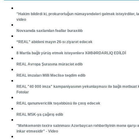
"Hakim bildirdi ki, prokurorluğun nümayəndələri gəlmək istəyirdilər, laki
video
Novxanıda saxlanılan fəallar buraxılıb
“REAL” abidəni mayın 26-sı ziyarət edəcək
8 Martla bağlı yürüş etmək istəyənlərə XƏBƏRDARLIQ EDİLDİ
REAL Avropa Şurasına müraciət edib
REAL imzaları Milli Məclisə təqdim edib
REAL "40 000 imza" kampaniyasının yekunlaşması ilə bağlı mətbuat ko
Fotolar
REAL qanunvericilik təşəbbüsü ilə çıxış edəcək
REAL MSK-ya çağırış edib
"Məhkəmənin təxirə salınması Azərbaycan rəhbərliyinin mənə qarşı 
inkar etməsidir" - Video