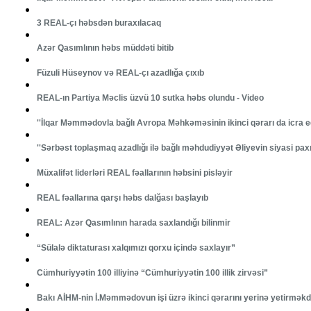
3 REAL-çı həbsdən buraxılacaq
Azər Qasımlının həbs müddəti bitib
Füzuli Hüseynov və REAL-çı azadlığa çıxıb
REAL-ın Partiya Məclis üzvü 10 sutka həbs olundu - Video
''İlqar Məmmədovla bağlı Avropa Məhkəməsinin ikinci qərarı da icra ed
''Sərbəst toplaşmaq azadlığı ilə bağlı məhdudiyyət Əliyevin siyasi paxıllı
Müxalifət liderləri REAL fəallarının həbsini pisləyir
REAL fəallarına qarşı həbs dalğası başlayıb
REAL: Azər Qasımlının harada saxlandığı bilinmir
“Sülalə diktaturası xalqımızı qorxu içində saxlayır”
Cümhuriyyətin 100 illiyinə “Cümhuriyyətin 100 illik zirvəsi”
Bakı AİHM-nin İ.Məmmədovun işi üzrə ikinci qərarını yerinə yetirməkd