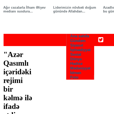
Skip to main content
Ağır cəzalarla İlham Əliyev
Liderimizin növbəti doğum
Azadlı
medianı susdura...
günündə Allahdan...
bu gün
Ana səhifə
Gündəm
Siyasət
İqtisadiyyat
"Azər
Sosial
Dünya
Qasımlı
Hadisə
Mədəniyyət
içəridəki
İdman
Foto
rejimi
bir
kəlmə ilə
ifadə