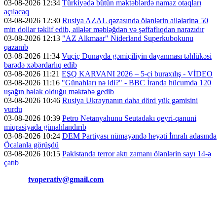
03-08-2026 12:34
Türkiyədə bütün məktəblərdə namaz otaqları
açılacaq
03-08-2026 12:30
Rusiya AZAL qəzasında ölənlərin ailələrinə 50
min dollar təklif edib, ailələr məbləğdən və şəffaflıqdan narazıdır
03-08-2026 12:13
"AZ Alkmaar" Niderland Superkubokunu
qazanıb
03-08-2026 11:34
Vuçiç Dunayda gəmiçiliyin dayanması təhlükəsi
barədə xəbərdarlıq edib
03-08-2026 11:21
EŞQ KARVANI 2026 – 5-ci buraxılış - VİDEO
03-08-2026 11:16
"Günahları nə idi?" - BBC İranda hücumda 120
uşağın həlak olduğu məktəbə gedib
03-08-2026 10:46
Rusiya Ukraynanın daha dörd yük gəmisini
vurdu
03-08-2026 10:39
Petro Netanyahunu Seutadakı qeyri-qanuni
miqrasiyada günahlandırıb
03-08-2026 10:24
DEM Partiyası nümayəndə heyəti İmralı adasında
Öcalanla görüşdü
03-08-2026 10:15
Pakistanda terror aktı zamanı ölənlərin sayı 14-ə
çatıb
Əlaqə:
tvoperativ@gmail.com
Copyright © Operativ.tv Bütün hüquqlar qorunur!