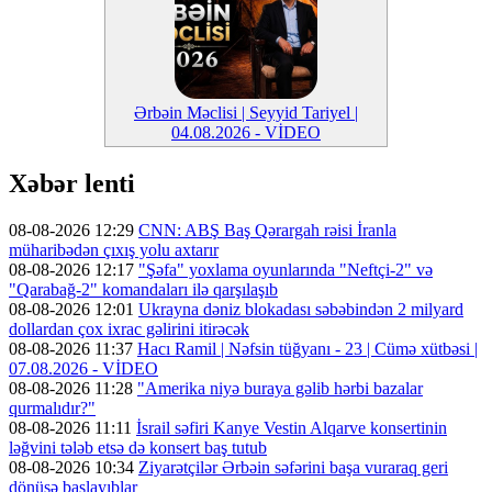
Ərbəin Məclisi | Seyyid Tariyel |
04.08.2026 - VİDEO
Xəbər lenti
08-08-2026 12:29
CNN: ABŞ Baş Qərargah rəisi İranla
müharibədən çıxış yolu axtarır
08-08-2026 12:17
"Şəfa" yoxlama oyunlarında "Neftçi-2" və
"Qarabağ-2" komandaları ilə qarşılaşıb
08-08-2026 12:01
Ukrayna dəniz blokadası səbəbindən 2 milyard
dollardan çox ixrac gəlirini itirəcək
08-08-2026 11:37
Hacı Ramil | Nəfsin tüğyanı - 23 | Cümə xütbəsi |
07.08.2026 - VİDEO
08-08-2026 11:28
"Amerika niyə buraya gəlib hərbi bazalar
qurmalıdır?"
08-08-2026 11:11
İsrail səfiri Kanye Vestin Alqarve konsertinin
ləğvini tələb etsə də konsert baş tutub
08-08-2026 10:34
Ziyarətçilər Ərbəin səfərini başa vuraraq geri
dönüşə başlayıblar