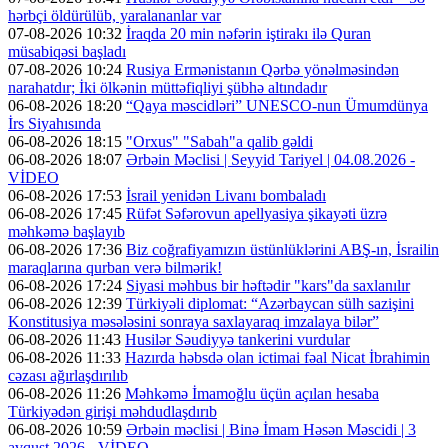
hərbçi öldürülüb, yaralananlar var
07-08-2026 10:32
İraqda 20 min nəfərin iştirakı ilə Quran
müsabiqəsi başladı
07-08-2026 10:24
Rusiya Ermənistanın Qərbə yönəlməsindən
narahatdır; İki ölkənin müttəfiqliyi şübhə altındadır
06-08-2026 18:20
“Qaya məscidləri” UNESCO-nun Ümumdünya
İrs Siyahısında
06-08-2026 18:15
"Orxus" "Sabah"a qalib gəldi
06-08-2026 18:07
Ərbəin Məclisi | Seyyid Tariyel | 04.08.2026 -
VİDEO
06-08-2026 17:53
İsrail yenidən Livanı bombaladı
06-08-2026 17:45
Rüfət Səfərovun apellyasiya şikayəti üzrə
məhkəmə başlayıb
06-08-2026 17:36
Biz coğrafiyamızın üstünlüklərini ABŞ-ın, İsrailin
maraqlarına qurban verə bilmərik!
06-08-2026 17:24
Siyasi məhbus bir həftədir "kars"da saxlanılır
06-08-2026 12:39
Türkiyəli diplomat: “Azərbaycan sülh sazişini
Konstitusiya məsələsini sonraya saxlayaraq imzalaya bilər”
06-08-2026 11:43
Husilər Səudiyyə tankerini vurdular
06-08-2026 11:33
Hazırda həbsdə olan ictimai fəal Nicat İbrahimin
cəzası ağırlaşdırılıb
06-08-2026 11:26
Məhkəmə İmamoğlu üçün açılan hesaba
Türkiyədən girişi məhdudlaşdırıb
06-08-2026 10:59
Ərbəin məclisi | Binə İmam Həsən Məscidi | 3
avqust 2026 - VİDEO