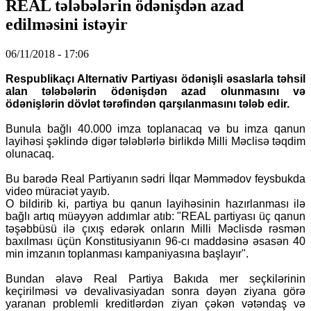
REAL tələbələrin ödənişdən azad
edilməsini istəyir
06/11/2018 - 17:06
Respublikaçı Alternativ Partiyası ödənişli əsaslarla təhsil
alan tələbələrin ödənişdən azad olunmasını və
ödənişlərin dövlət tərəfindən qarşılanmasını tələb edir.
Bunula bağlı 40.000 imza toplanacaq və bu imza qanun
layihəsi şəklində digər tələblərlə birlikdə Milli Məclisə təqdim
olunacaq.
Bu barədə Real Partiyanın sədri İlqar Məmmədov feysbukda
video müraciət yayıb.
O bildirib ki, partiya bu qanun layihəsinin hazırlanması ilə
bağlı artıq müəyyən addımlar atıb: "REAL partiyası üç qanun
təşəbbüsü ilə çıxış edərək onların Milli Məclisdə rəsmən
baxılması üçün Konstitusiyanın 96-cı maddəsinə əsasən 40
min imzanın toplanması kampaniyasına başlayır".
Bundan əlavə Real Partiya Bakıda mer seçkilərinin
keçirilməsi və devalivasiyadan sonra dəyən ziyana görə
yaranan problemli kreditlərdən ziyan çəkən vətəndaş və