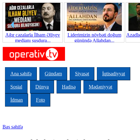
Skip to main content
Ağır cəzalarla İlham Əliyev
Liderimizin növbəti doğum
Azadlı
medianı susdura...
günündə Allahdan...
Ana səhifə
Gündəm
Siyasət
İqtisadiyyat
Sosial
Dünya
Hadisə
Mədəniyyət
İdman
Foto
Baş səhifə
You are here