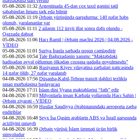
mərhələsinə start verilib
05-08-2026 11:32
Argentinada 45-dən çox taxıl gəmisi tətil
səbəbindən limanı tərk edə bilmir
05-08-2026 11:19
Ərbəin yürüşündə qarşıdurma: 140 nəfər həbs
olunub, yaralananlar var
05-08-2026 11:11
2 ailənin 112 üzvü illər sonra dəfn olundu -
Qəzzada dəhşət
05-08-2026 11:06
Hacı Ramil | Ərbəin məclisi 2026 | 04.08.2026 -
VİDEO
05-08-2026 11:01
Suriya İraqla sərhədə qoşun cəmləşdirir
05-08-2026 10:54
Tale Bağırzadənin xanımı: “Məktəbdəki
hadisədən əvvəl oğlumun ölkədən çıxışına qadağa qoyulmuşdu”
05-08-2026 10:46
Rusiyanın Kiyev vilayətinə zərbələri nəticəsində
14 nəfər ölüb, 27 nəfər yaralanıb
04-08-2026 17:56
Düşənbə-Kabil-Tehran tranzit dəhlizi tezliklə
sınaq mərhələsinə başlayacaq
04-08-2026 17:11
İslam dini Vyana məktəblərini “fəth” edir
04-08-2026 17:03
Milyonlarla insan Kərbəla yollarında Hacı Sahin |
Ərbəin ziyarəti - VİDEO
04-08-2026 16:59
Husilər Səudiyyə Ərəbistanındakı aeroporta zərbə
endiriblər
04-08-2026 16:48
Şeyx İsa Qasim ərəblərin ABŞ və İsrail qarşısında
acizliyini qınayıb
04-08-2026 16:39
Ərbəin yürüşü İslam ümməti üçün birlik
simvoludur