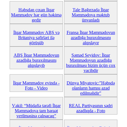
Həbsdən çıxan İlqar
Tale Bağırzadə İlqar
Məmmədov hər gün həkimə
Məmmədova məktub
gedir
ünvanladı
İlqar Məmmədov ABŞ və
Fransa İlqar Məmmədovun
Britaniya səfirləri ilə
azadlığa buraxılmasını
görüşüb
alqışlayır
ABŞ İlqar Məmmədovun
Səməd Seyidov: İlqar
azadlığa buraxılmasını
Məmmədovun azadlığa
alqışlayıb
buraxılması bizim üçün çox
vacibdir
İlqar Məmmədov evində -
Dünya Miyatoviç:”Həbsdə
Foto - Video
olanların hamısı azad
edilməlidir”
Vəkil: “Müdafiə tərəfi İlqar
REAL Partiyasının sədri
Məmmədova tam bəraət
azadlıqda - Foto
verilməsinə çalışacaq”