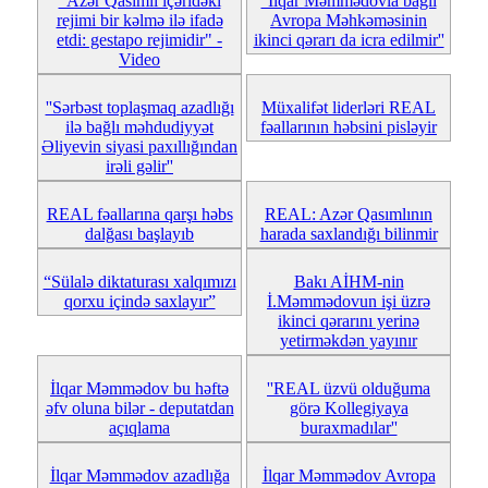
"Azər Qasımlı içəridəki
''İlqar Məmmədovla bağlı
rejimi bir kəlmə ilə ifadə
Avropa Məhkəməsinin
etdi: gestapo rejimidir" -
ikinci qərarı da icra edilmir''
Video
''Sərbəst toplaşmaq azadlığı
Müxalifət liderləri REAL
ilə bağlı məhdudiyyət
fəallarının həbsini pisləyir
Əliyevin siyasi paxıllığından
irəli gəlir''
REAL fəallarına qarşı həbs
REAL: Azər Qasımlının
dalğası başlayıb
harada saxlandığı bilinmir
“Sülalə diktaturası xalqımızı
Bakı AİHM-nin
qorxu içində saxlayır”
İ.Məmmədovun işi üzrə
ikinci qərarını yerinə
yetirməkdən yayınır
İlqar Məmmədov bu həftə
''REAL üzvü olduğuma
əfv oluna bilər - deputatdan
görə Kollegiyaya
açıqlama
buraxmadılar''
İlqar Məmmədov azadlığa
İlqar Məmmədov Avropa