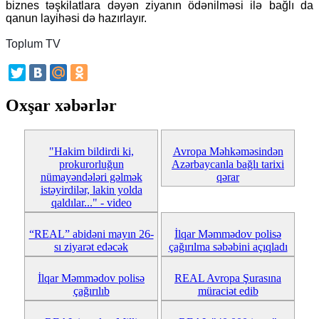
biznes təşkilatlara dəyən ziyanın ödənilməsi ilə bağlı da
qanun layihəsi də hazırlayır.
Toplum TV
Oxşar xəbərlər
"Hakim bildirdi ki,
Avropa Məhkəməsindən
prokurorluğun
Azərbaycanla bağlı tarixi
nümayəndələri gəlmək
qərar
istəyirdilər, lakin yolda
qaldılar..." - video
“REAL” abidəni mayın 26-
İlqar Məmmədov polisə
sı ziyarət edəcək
çağırılma səbəbini açıqladı
İlqar Məmmədov polisə
REAL Avropa Şurasına
çağırılıb
müraciət edib