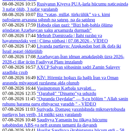
08-08-2026 10:15
Rusiyanın Kiyevə PUA-larla hücumu nəticəsində
3 nəfər ölüb, 3 nəfər yaralanıb
08-08-2026 10:07
Biz “vətən, millət, türkçülük” və s. kimi
pafosların arxasına sığınıb nə satırıq, nə də satılırıq
07-08-2026 17:59
Həbsdə olan qazi: “Bizi bəh-bəhlə ölümə
göndərən Azərbaycan xalqı arxamızda durmadı”
07-08-2026 17:44
Mehrab Dəmirzadə | İlahi razılıq və
həyatımızdakı yeri | Cümə xütbəsi | 07.08.2026 - VİDEO
07-08-2026 17:40
Livanda partlayış: Atəşkəsdən bəri ilk dəfə iki
İsrail əsgəri öldürülüb
07-08-2026 17:08
Azərbaycan-İran idman əməkdaşlığı üzrə 2026-
2028-ci illər üçün Fəaliyyət Planı imzalanıb
07-08-2026 16:57
AXCP Salyan şöbəsinin sədri Zamin Salayev
azadlığa çıxıb
07-08-2026 16:49
KİV: Hörmüz boğazı ilə bağlı İran və Oman
arasında müvəqqəti razılaşma əldə olunub
07-08-2026 16:44
Vaşinqtonun Kərbəla xəyaləti…
07-08-2026 12:35
"Qarabağ" "Dinamo"ya uduzdu
07-08-2026 11:45
“Quranda Qaydalar” — 9-cu bölüm " Allah sənin
ruhunu harama qarşı ehtiyacsız yaradıb " - VİDEO
07-08-2026 11:03
Suriyada, Dəməşq yaxınlığında mikroavtobusda
partlayış baş verib, 14 mülki şəxs yaralanıb
07-08-2026 10:48
Səudiyyə Yəmənin bu ölkəyə hücumu
səbəbindən ABŞ-yə neft axınını tamami ilə dayandı
07-08-2026 10:41
Husilər Səudiyyə Ərəbistanına hücum etdi – 58