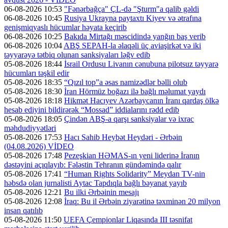
06-08-2026 10:53
"Fənərbağça" ÇL-də "Şturm"a qalib gəldi
06-08-2026 10:45
Rusiya Ukrayna paytaxtı Kiyev və ətrafına
genişmiqyaslı hücumlar həyata keçirib
06-08-2026 10:25
Bakıda Mirtağı məscidində yanğın baş verib
06-08-2026 10:04
ABŞ SEPAH-la əlaqəli üç aviaşirkət və iki
təyyarəyə tətbiq olunan sanksiyaları ləğv edib
05-08-2026 18:44
İsrail Ordusu Livanın cənubuna pilotsuz təyyarə
hücumları təşkil edir
05-08-2026 18:35
“Qızıl top”a əsas namizədlər bəlli olub
05-08-2026 18:30
İran Hörmüz boğazı ilə bağlı məlumat yaydı
05-08-2026 18:18
Hikmət Hacıyev Azərbaycanın İranı qardaş ölkə
hesab ediyini bildirərək “Mossad” iddialarını rədd edib
05-08-2026 18:05
Çindən ABŞ-a qarşı sanksiyalar və ixrac
məhdudiyyətləri
05-08-2026 17:53
Hacı Sahib Heybət Heydəri - Ərbəin
(04.08.2026) VİDEO
05-08-2026 17:48
Pezeşkian HƏMAS-ın yeni liderinə İranın
dəstəyini açıqlayıb: Fələstin Tehranın gündəmində qalır
05-08-2026 17:41
“Human Rights Solidarity” Meydan TV-nin
həbsdə olan jurnalisti Aytac Tapdıqla bağlı bəyanat yayıb
05-08-2026 12:21
Bu ilki Ərbəinin mesajı
05-08-2026 12:08
İraq: Bu il Ərbəin ziyarətinə təxminən 20 milyon
insan qatılıb
05-08-2026 11:50
UEFA Çempionlar Liqasında III təsnifat