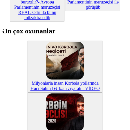
buraxılır?- Avropa
Parlamentinin məruzəçisi ilə
Parlamentinin məruzəçisi
görüşüb
REAL sədri ilə bunu
müzakirə edib
Ən çox oxunanlar
Milyonlarla insan Kərbəla yollarında
Hacı Sahin | Ərbəin ziyarəti - VİDEO