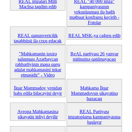
REAL imzaları Milli
REAL "40 000 imza"
Məclisə təqdim edib
kampaniyasının
yekunlaşması ilə bağlı
mətbuat konfransı keçirib -
Fotolar
REAL qanunvericilik
REAL MSK-ya çağırış edib
təşəbbüsü ilə çıxış edəcək
"Məhkəmənin təxirə
ReAL partiyası 26 yanvar
salınması Azərbaycan
mitinqinə qatılmayacaq
rəhbərliyinin mənə qarşı
ədalət məhkəməsini inkar
etməsidir" - Video
İlqar Məmmədov yenidən
Məhkəmə İlqar
həbs edilə biləcəyini deyir
Məmmədovun şikayətinə
baxacaq
Avropa Məhkəməsinə
REAL Partiyası
şikayətin itdiyi deyilir
imzatoplama kampaniyasına
başlayır