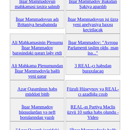
İlqar Məmmədovun
İlqar Məmmədov Bakıdan
məhkəməsi təxirə salınıb
Şəkiyə aparılıb
İlqar Məmmədovun adı
İlqar Məmmədovun işi üzrə
Britaniya hesabatında
yeni apelyasiya baxışı
keçiriləcək
Ali Məhkəməsinin Plenumu
İlqar Məmmədov: "Avropa
İlqar Məmmədov
Parlamenti təslim oldu, mən
barəsindəki qərarı ləğv etdi
isə..."
Ali Məhkəmə Plenumundan
3 REAL-çı həbsdən
İlqar Məmmədovla bağlı
buraxılacaq
yeni qərar
Azər Qasımlının həbs
Füzuli Hüseynov və REAL-
müddəti bitib
çı azadlığa çıxıb
İlqar Məmmədov
REAL-ın Partiya Məclis
hüquqlardan və neft
üzvü 10 sutka həbs olundu -
borularından yazdı
Video