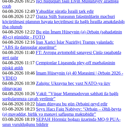
04-08-2026 16:25
İşçi hüquqları fəalı Elvin Mustafayev azadlığa
çıxıb
04-08-2026 12:49
Yəhudilər sürətlə İsraili tərk edir
04-08-2026 12:27
Qəzza Sülh Şurasının fələstinlilərin məcburi
köçürülməsi planının həyata keçirilməsi ilə bağlı İsraillə əməkdaşlığı
ifşa olunub
04-08-2026 12:22
Bu gün İmam Hüseynin (ə) Ərbəin (şəhadətinin
40-cı) günüdür - FOTO
04-08-2026 12:16
İran Xarici İşlər Nazirliyi Trampı yalanladı:
"ABŞ ilə danışıqlar aparılmır"
04-08-2026 11:40
FT: Avropa avtomobil sənayesi Çinlə rəqabətdə
geri qalır
04-08-2026 11:17
Çempionlar Liqasında pley-off mərhələsinin
püşkü atıldı
04-08-2026 10:46
İmam Hüseynin (ə) 40 Mərasimi | Ərbəin 2026 -
VİDEO
04-08-2026 10:39
Zalujnı: Ukrayna heç vaxt NATO-ya üzv
olmayacaq
04-08-2026 10:26
Vəkil: "Vüqar Məmmədovun səhhəti ilə bağlı
sorğularımıza cavab verilmir”
04-08-2026 10:22
İslam dünyası bu gün Ərbəini qeyd edir
03-08-2026 18:23
Şeyx Hacı Faiq Nəbiyev: “Ərbəin – Əhli-beytə
(ə) məvəddət, birlik və mənəvi saflaşma məktəbidir”
03-08-2026 18:19
SEPAH Hörmüz boğazı üzərində MQ-9 PUA-
sının vurulduğunu bildirir