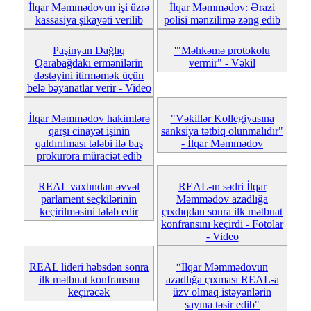
İlqar Məmmədovun işi üzrə
İlqar Məmmədov: Ərazi
kassasiya şikayəti verilib
polisi mənzilimə zəng edib
Paşinyan Dağlıq
'"Məhkəmə protokolu
Qarabağdakı ermənilərin
vermir" - Vəkil
dəstəyini itirməmək üçün
belə bəyanatlar verir - Video
İlqar Məmmədov hakimlərə
"Vəkillər Kollegiyasına
qarşı cinayət işinin
sanksiya tətbiq olunmalıdır"
qaldırılması tələbi ilə baş
- İlqar Məmmədov
prokurora müraciət edib
REAL vaxtından əvvəl
REAL-ın sədri İlqar
parlament seçkilərinin
Məmmədov azadlığa
keçirilməsini tələb edir
çıxdıqdan sonra ilk mətbuat
konfransını keçirdi - Fotolar
- Video
REAL lideri həbsdən sonra
“İlqar Məmmədovun
ilk mətbuat konfransını
azadlığa çıxması REAL-a
keçirəcək
üzv olmaq istəyənlərin
sayına təsir edib"