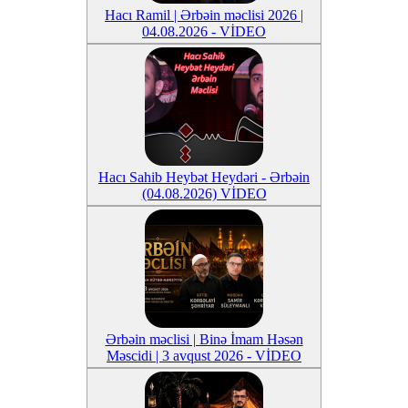
Hacı Ramil | Ərbəin məclisi 2026 |
04.08.2026 - VİDEO
Hacı Sahib Heybət Heydəri - Ərbəin
(04.08.2026) VİDEO
Ərbəin məclisi | Binə İmam Həsən
Məscidi | 3 avqust 2026 - VİDEO