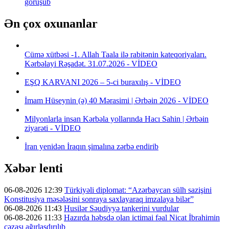
görüşüb
Ən çox oxunanlar
Cümə xütbəsi -1. Allah Taala ilə rabitənin kateqoriyaları.
Kərbəlayi Rəşadət. 31.07.2026 - VİDEO
EŞQ KARVANI 2026 – 5-ci buraxılış - VİDEO
İmam Hüseynin (ə) 40 Mərasimi | Ərbəin 2026 - VİDEO
Milyonlarla insan Kərbəla yollarında Hacı Sahin | Ərbəin
ziyarəti - VİDEO
İran yenidən İraqın şimalına zərbə endirib
Xəbər lenti
06-08-2026 12:39
Türkiyəli diplomat: “Azərbaycan sülh sazişini
Konstitusiya məsələsini sonraya saxlayaraq imzalaya bilər”
06-08-2026 11:43
Husilər Səudiyyə tankerini vurdular
06-08-2026 11:33
Hazırda həbsdə olan ictimai fəal Nicat İbrahimin
cəzası ağırlaşdırılıb