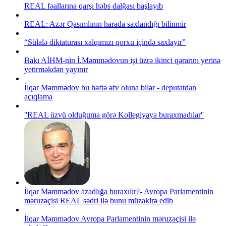
REAL fəallarına qarşı həbs dalğası başlayıb
REAL: Azər Qasımlının harada saxlandığı bilinmir
“Sülalə diktaturası xalqımızı qorxu içində saxlayır”
Bakı AİHM-nin İ.Məmmədovun işi üzrə ikinci qərarını yerinə
yetirməkdən yayınır
İlqar Məmmədov bu həftə əfv oluna bilər - deputatdan
açıqlama
''REAL üzvü olduğuma görə Kollegiyaya buraxmadılar''
İlqar Məmmədov azadlığa buraxılır?- Avropa Parlamentinin
məruzəçisi REAL sədri ilə bunu müzakirə edib
İlqar Məmmədov Avropa Parlamentinin məruzəçisi ilə