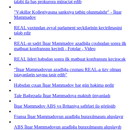
tələbi ilə baş prokurora müraciət edib
"Vəkillər Kollegiyasına sanksiya tətbiq olunmalıdır" - İlqar
Məmmədov
REAL vaxtından əvvəl parlament seçkilərinin keçirilməsini
tələb edir
REAL-ın sədri İlqar Məmmədov azadlığa çıxdıqdan sonra ilk
mətbuat konfransını keçirdi - Fotolar - Video
REAL lideri həbsdən sonra ilk mətbuat konfransını keçirəcək
“İlqar Məmmədovun azadlığa çıxması REAL-a üzv olmaq
istəyənlərin sayına təsir edib"
Həbsdən çıxan İlqar Məmmədov hər gün həkimə gedir
Tale Bağırzadə İlqar Məmmədova məktub ünvanladı
İlqar Məmmədov ABŞ və Britaniya səfirləri ilə görüşüb
Fransa İlqar Məmmədovun azadlığa buraxılmasını alqışlayır
ABŞ İlqar Məmmədovun azadlığa buraxılmasını alqışlayıb