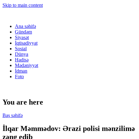
Skip to main content
Ana səhifə
Gündəm
Siyasət
İqtisadiyyat
Sosial
Dünya
Hadisə
Mədəniyyət
İdman
Foto
You are here
Baş səhifə
İlqar Məmmədov: Ərazi polisi mənzilimə
zəng edib