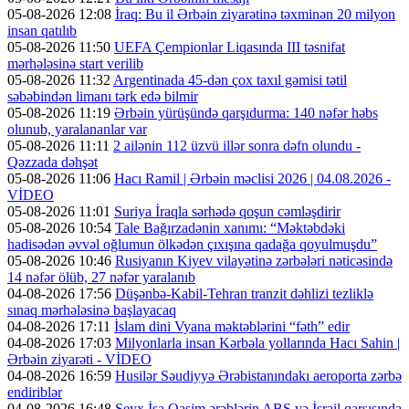
05-08-2026 12:08
İraq: Bu il Ərbəin ziyarətinə təxminən 20 milyon
insan qatılıb
05-08-2026 11:50
UEFA Çempionlar Liqasında III təsnifat
mərhələsinə start verilib
05-08-2026 11:32
Argentinada 45-dən çox taxıl gəmisi tətil
səbəbindən limanı tərk edə bilmir
05-08-2026 11:19
Ərbəin yürüşündə qarşıdurma: 140 nəfər həbs
olunub, yaralananlar var
05-08-2026 11:11
2 ailənin 112 üzvü illər sonra dəfn olundu -
Qəzzada dəhşət
05-08-2026 11:06
Hacı Ramil | Ərbəin məclisi 2026 | 04.08.2026 -
VİDEO
05-08-2026 11:01
Suriya İraqla sərhədə qoşun cəmləşdirir
05-08-2026 10:54
Tale Bağırzadənin xanımı: “Məktəbdəki
hadisədən əvvəl oğlumun ölkədən çıxışına qadağa qoyulmuşdu”
05-08-2026 10:46
Rusiyanın Kiyev vilayətinə zərbələri nəticəsində
14 nəfər ölüb, 27 nəfər yaralanıb
04-08-2026 17:56
Düşənbə-Kabil-Tehran tranzit dəhlizi tezliklə
sınaq mərhələsinə başlayacaq
04-08-2026 17:11
İslam dini Vyana məktəblərini “fəth” edir
04-08-2026 17:03
Milyonlarla insan Kərbəla yollarında Hacı Sahin |
Ərbəin ziyarəti - VİDEO
04-08-2026 16:59
Husilər Səudiyyə Ərəbistanındakı aeroporta zərbə
endiriblər
04-08-2026 16:48
Şeyx İsa Qasim ərəblərin ABŞ və İsrail qarşısında