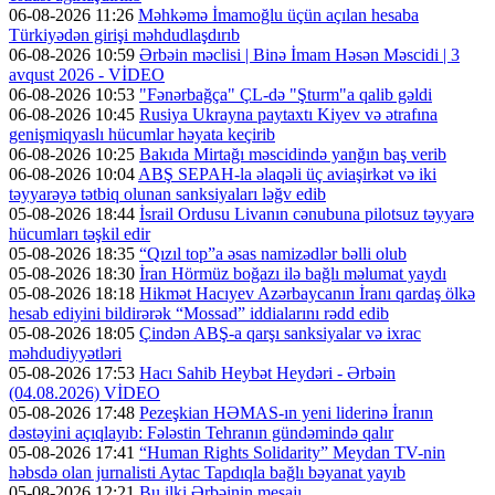
06-08-2026 11:26
Məhkəmə İmamoğlu üçün açılan hesaba
Türkiyədən girişi məhdudlaşdırıb
06-08-2026 10:59
Ərbəin məclisi | Binə İmam Həsən Məscidi | 3
avqust 2026 - VİDEO
06-08-2026 10:53
"Fənərbağça" ÇL-də "Şturm"a qalib gəldi
06-08-2026 10:45
Rusiya Ukrayna paytaxtı Kiyev və ətrafına
genişmiqyaslı hücumlar həyata keçirib
06-08-2026 10:25
Bakıda Mirtağı məscidində yanğın baş verib
06-08-2026 10:04
ABŞ SEPAH-la əlaqəli üç aviaşirkət və iki
təyyarəyə tətbiq olunan sanksiyaları ləğv edib
05-08-2026 18:44
İsrail Ordusu Livanın cənubuna pilotsuz təyyarə
hücumları təşkil edir
05-08-2026 18:35
“Qızıl top”a əsas namizədlər bəlli olub
05-08-2026 18:30
İran Hörmüz boğazı ilə bağlı məlumat yaydı
05-08-2026 18:18
Hikmət Hacıyev Azərbaycanın İranı qardaş ölkə
hesab ediyini bildirərək “Mossad” iddialarını rədd edib
05-08-2026 18:05
Çindən ABŞ-a qarşı sanksiyalar və ixrac
məhdudiyyətləri
05-08-2026 17:53
Hacı Sahib Heybət Heydəri - Ərbəin
(04.08.2026) VİDEO
05-08-2026 17:48
Pezeşkian HƏMAS-ın yeni liderinə İranın
dəstəyini açıqlayıb: Fələstin Tehranın gündəmində qalır
05-08-2026 17:41
“Human Rights Solidarity” Meydan TV-nin
həbsdə olan jurnalisti Aytac Tapdıqla bağlı bəyanat yayıb
05-08-2026 12:21
Bu ilki Ərbəinin mesajı