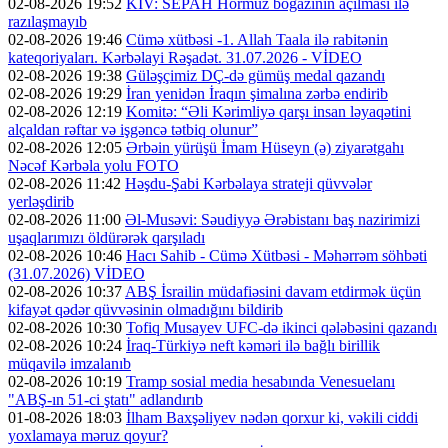
02-08-2026 19:52
KİV: SEPAH Hörmüz boğazının açılması ilə
razılaşmayıb
02-08-2026 19:46
Cümə xütbəsi -1. Allah Taala ilə rabitənin
kateqoriyaları. Kərbəlayi Rəşadət. 31.07.2026 - VİDEO
02-08-2026 19:38
Güləşçimiz DÇ-də gümüş medal qazandı
02-08-2026 19:29
İran yenidən İraqın şimalına zərbə endirib
02-08-2026 12:19
Komitə: “Əli Kərimliyə qarşı insan ləyaqətini
alçaldan rəftar və işgəncə tətbiq olunur”
02-08-2026 12:05
Ərbəin yürüşü İmam Hüseyn (ə) ziyarətgahı
Nəcəf Kərbəla yolu FOTO
02-08-2026 11:42
Həşdu-Şabi Kərbəlaya strateji qüvvələr
yerləşdirib
02-08-2026 11:00
Əl-Musəvi: Səudiyyə Ərəbistanı baş nazirimizi
uşaqlarımızı öldürərək qarşıladı
02-08-2026 10:46
Hacı Sahib - Cümə Xütbəsi - Məhərrəm söhbəti
(31.07.2026) VİDEO
02-08-2026 10:37
ABŞ İsrailin müdafiəsini davam etdirmək üçün
kifayət qədər qüvvəsinin olmadığını bildirib
02-08-2026 10:30
Tofiq Musayev UFC-də ikinci qələbəsini qazandı
02-08-2026 10:24
İraq-Türkiyə neft kəməri ilə bağlı birillik
müqavilə imzalanıb
02-08-2026 10:19
Tramp sosial media hesabında Venesuelanı
"ABŞ-ın 51-ci ştatı" adlandırıb
01-08-2026 18:03
İlham Baxşəliyev nədən qorxur ki, vəkili ciddi
yoxlamaya məruz qoyur?