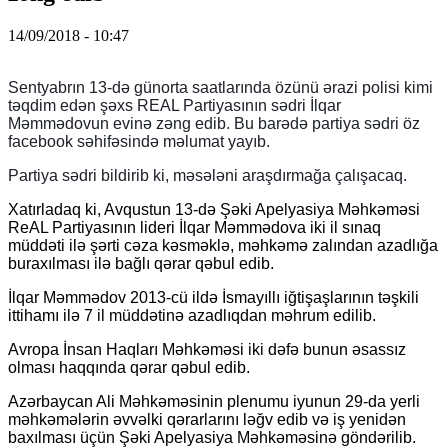
14/09/2018 - 10:47
Sentyabrın 13-də günorta saatlarında özünü ərazi polisi kimi
təqdim edən şəxs REAL Partiyasının sədri İlqar
Məmmədovun evinə zəng edib. Bu barədə partiya sədri öz
facebook səhifəsində məlumat yayıb.
Partiya sədri bildirib ki, məsələni araşdırmağa çalışacaq.
Xatırladaq ki, Avqustun 13-də Şəki Apelyasiya Məhkəməsi
ReAL Partiyasının lideri İlqar Məmmədova iki il sınaq
müddəti ilə şərti cəza kəsməklə, məhkəmə zalından azadlığa
buraxılması ilə bağlı qərar qəbul edib.
İlqar Məmmədov 2013-cü ildə İsmayıllı iğtişaşlarının təşkili
ittihamı ilə 7 il müddətinə azadlıqdan məhrum edilib.
Avropa İnsan Haqları Məhkəməsi iki dəfə bunun əsassız
olması haqqında qərar qəbul edib.
Azərbaycan Ali Məhkəməsinin plenumu iyunun 29-da yerli
məhkəmələrin əvvəlki qərarlarını ləğv edib və iş yenidən
baxılması üçün Şəki Apelyasiya Məhkəməsinə göndərilib.