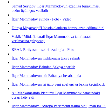
Səməd Seyidov: İlqar Məmmədovun azadlığa buraxılması
bizim üçün çox vacibdir
İlqar Məmmədov evində - Foto - Video
Dünya Miyatoviç:”Həbsdə olanların hamısı azad edilməlidir”
Vəkil: “Müdafiə tərəfi İlqar Məmmədova tam bəraət
verilməsinə çalışacaq”
REAL Partiyasının sədri azadlıqda - Foto
İlqar Məmmədovun məhkəməsi təxirə salınıb
İlqar Məmmədov Bakıdan Şəkiyə aparılıb
İlqar Məmmədovun adı Britaniya hesabatında
İlqar Məmmədovun işi üzrə yeni apelyasiya baxışı keçiriləcək
Ali Məhkəməsinin Plenumu İlqar Məmmədov barəsindəki
qərarı ləğv etdi
İlqar Məmmədov: "Avropa Parlamenti təslim oldu, mən isə..."