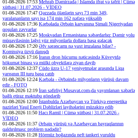
01-08-2026 17:53
Mehrab Dəmirzadə | İslamda ifrat və təfrit | Cümə
xütbəsi | 31.07.2026 - VİDEO
01-08-2026 17:47
Qəzzada ölənlərin sayı 73 min 349,
yaralananların sayı isə 174 min 162 nəfərə yüksəlib
01-08-2026 17:36
Kərbəlada Ərbəin karvanına Şimali Nigeriyadan
qoşulan zəvvarlar
01-08-2026 17:25
Moskvadan Ermənistana xəbərdarlıq: Dəmir yolu
müqaviləsinin ləğvi yüz milyonlarla dollara başa gələcək
01-08-2026 17:20
Əfv sərəncamı nə vaxt imzalana bilər? -
Komissiya üzvü danışdı
01-08-2026 17:16
İranın dron hücumu nəticəsində Küveytdə
hökumət binası və mülki obyektlərə ziyan dəyib
01-08-2026 12:37
Cüdo üzrə U-17 yeniyetmələr arasında Liqa
yarışının III turu başa çatıb
01-08-2026 12:24
Kərbəla - Ərbəində milyonların yürüşü davam
edir - FOTO
01-08-2026 12:19
İran səfirliyi Musavat.com-da yayımlanan xəbərlə
bağlı etiraz məktubu göndərib
01-08-2026 12:00
İstanbulda Azərbaycan və Türkiyə energetika
nazirləri Yaşıl Enerji Dəhlizləri layihələrini müzakirə edib
01-08-2026 11:50
Hacı Ramil | Cümə xütbəsi | 31.07.2026 -
VİDEO
01-08-2026 11:37
Ərbəin yürüşü və Azərbaycan bayraqlarının
qaldırılması: problem nədədir?
01-08-2026 11:28
Hörmüz boğazında neft tankeri vuruldu