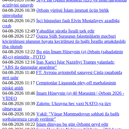
acizliyini qınayıb
04-08-2026 16:39
Ərbəin yürüşü İslam ümməti üçün birlik
simvoludur
04-08-2026 16:25
İşçi hüquqları fəalı Elvin Mustafayev azadlığa
çıxıb
04-08-2026 12:49
Yəhudilər sürətlə İsraili tərk edir
04-08-2026 12:27
Qəzza Sülh Şurasının fələstinlilərin məcburi
köçürülməsi planının həyata keçirilməsi ilə bağlı İsraillə əməkdaşlığı
ifşa olunub
04-08-2026 12:22
Bu gün İmam Hüseynin (ə) Ərbəin (şəhadətinin
40-cı) günüdür - FOTO
04-08-2026 12:16
İran Xarici İşlər Nazirliyi Trampı yalanladı:
"ABŞ ilə danışıqlar aparılmır"
04-08-2026 11:40
FT: Avropa avtomobil sənayesi Çinlə rəqabətdə
geri qalır
04-08-2026 11:17
Çempionlar Liqasında pley-off mərhələsinin
püşkü atıldı
04-08-2026 10:46
İmam Hüseynin (ə) 40 Mərasimi | Ərbəin 2026 -
VİDEO
04-08-2026 10:39
Zalujnı: Ukrayna heç vaxt NATO-ya üzv
olmayacaq
04-08-2026 10:26
Vəkil: "Vüqar Məmmədovun səhhəti ilə bağlı
sorğularımıza cavab verilmir”
04-08-2026 10:22
İslam dünyası bu gün Ərbəini qeyd edir