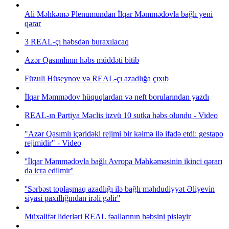
Ali Məhkəmə Plenumundan İlqar Məmmədovla bağlı yeni
qərar
3 REAL-çı həbsdən buraxılacaq
Azər Qasımlının həbs müddəti bitib
Füzuli Hüseynov və REAL-çı azadlığa çıxıb
İlqar Məmmədov hüquqlardan və neft borularından yazdı
REAL-ın Partiya Məclis üzvü 10 sutka həbs olundu - Video
"Azər Qasımlı içəridəki rejimi bir kəlmə ilə ifadə etdi: gestapo
rejimidir" - Video
''İlqar Məmmədovla bağlı Avropa Məhkəməsinin ikinci qərarı
da icra edilmir''
''Sərbəst toplaşmaq azadlığı ilə bağlı məhdudiyyət Əliyevin
siyasi paxıllığından irəli gəlir''
Müxalifət liderləri REAL fəallarının həbsini pisləyir