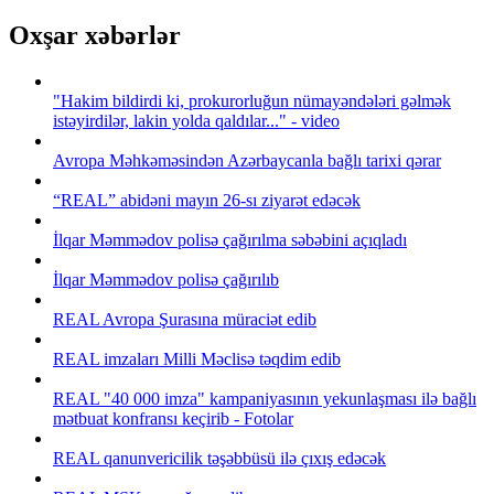
Oxşar xəbərlər
"Hakim bildirdi ki, prokurorluğun nümayəndələri gəlmək
istəyirdilər, lakin yolda qaldılar..." - video
Avropa Məhkəməsindən Azərbaycanla bağlı tarixi qərar
“REAL” abidəni mayın 26-sı ziyarət edəcək
İlqar Məmmədov polisə çağırılma səbəbini açıqladı
İlqar Məmmədov polisə çağırılıb
REAL Avropa Şurasına müraciət edib
REAL imzaları Milli Məclisə təqdim edib
REAL "40 000 imza" kampaniyasının yekunlaşması ilə bağlı
mətbuat konfransı keçirib - Fotolar
REAL qanunvericilik təşəbbüsü ilə çıxış edəcək