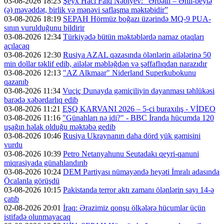
03-08-2026 18:23
Şeyx Hacı Faiq Nəbiyev: “Ərbəin – Əhli-beytə
(ə) məvəddət, birlik və mənəvi saflaşma məktəbidir”
03-08-2026 18:19
SEPAH Hörmüz boğazı üzərində MQ-9 PUA-
sının vurulduğunu bildirir
03-08-2026 12:34
Türkiyədə bütün məktəblərdə namaz otaqları
açılacaq
03-08-2026 12:30
Rusiya AZAL qəzasında ölənlərin ailələrinə 50
min dollar təklif edib, ailələr məbləğdən və şəffaflıqdan narazıdır
03-08-2026 12:13
"AZ Alkmaar" Niderland Superkubokunu
qazanıb
03-08-2026 11:34
Vuçiç Dunayda gəmiçiliyin dayanması təhlükəsi
barədə xəbərdarlıq edib
03-08-2026 11:21
EŞQ KARVANI 2026 – 5-ci buraxılış - VİDEO
03-08-2026 11:16
"Günahları nə idi?" - BBC İranda hücumda 120
uşağın həlak olduğu məktəbə gedib
03-08-2026 10:46
Rusiya Ukraynanın daha dörd yük gəmisini
vurdu
03-08-2026 10:39
Petro Netanyahunu Seutadakı qeyri-qanuni
miqrasiyada günahlandırıb
03-08-2026 10:24
DEM Partiyası nümayəndə heyəti İmralı adasında
Öcalanla görüşdü
03-08-2026 10:15
Pakistanda terror aktı zamanı ölənlərin sayı 14-ə
çatıb
02-08-2026 20:01
İraq: Ərazimiz qonşu ölkələrə hücumlar üçün
istifadə olunmayacaq