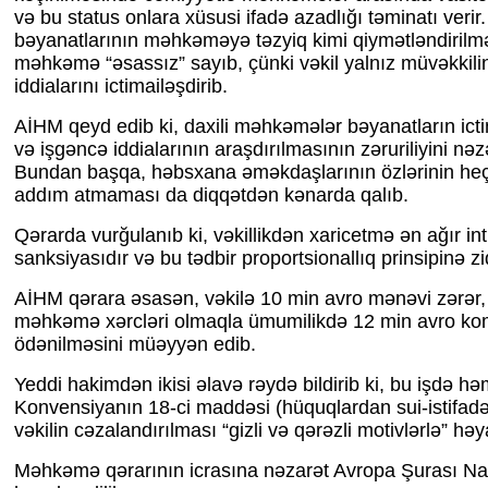
və bu status onlara xüsusi ifadə azadlığı təminatı veri
bəyanatlarının məhkəməyə təzyiq kimi qiymətləndirilmə
məhkəmə “əsassız” sayıb, çünki vəkil yalnız müvəkkili
iddialarını ictimailəşdirib.
AİHM qeyd edib ki, daxili məhkəmələr bəyanatların ict
və işgəncə iddialarının araşdırılmasının zəruriliyini nə
Bundan başqa, həbsxana əməkdaşlarının özlərinin heç
addım atmaması da diqqətdən kənarda qalıb.
Qərarda vurğulanıb ki, vəkillikdən xaricetmə ən ağır in
sanksiyasıdır və bu tədbir proportsionallıq prinsipinə z
AİHM qərara əsasən, vəkilə 10 min avro mənəvi zərər,
məhkəmə xərcləri olmaqla ümumilikdə 12 min avro k
ödənilməsini müəyyən edib.
Yeddi hakimdən ikisi əlavə rəydə bildirib ki, bu işdə h
Konvensiyanın 18-ci maddəsi (hüquqlardan sui-istifad
vəkilin cəzalandırılması “gizli və qərəzli motivlərlə” həya
Məhkəmə qərarının icrasına nəzarət Avropa Şurası Naz