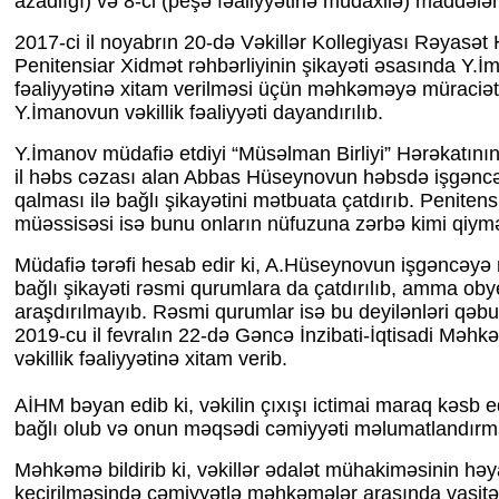
azadlığı) və 8-ci (peşə fəaliyyətinə müdaxilə) maddələr
2017-ci il noyabrın 20-də Vəkillər Kollegiyası Rəyasət 
Penitensiar Xidmət rəhbərliyinin şikayəti əsasında Y.İm
fəaliyyətinə xitam verilməsi üçün məhkəməyə müraciət
Y.İmanovun vəkillik fəaliyyəti dayandırılıb.
Y.İmanov müdafiə etdiyi “Müsəlman Birliyi” Hərəkatını
il həbs cəzası alan Abbas Hüseynovun həbsdə işgənc
qalması ilə bağlı şikayətini mətbuata çatdırıb. Peniten
müəssisəsi isə bunu onların nüfuzuna zərbə kimi qiymə
Müdafiə tərəfi hesab edir ki, A.Hüseynovun işgəncəyə 
bağlı şikayəti rəsmi qurumlara da çatdırılıb, amma oby
araşdırılmayıb. Rəsmi qurumlar isə bu deyilənləri qəbul
2019-cu il fevralın 22-də Gəncə İnzibati-İqtisadi Məh
vəkillik fəaliyyətinə xitam verib.
AİHM bəyan edib ki, vəkilin çıxışı ictimai maraq kəsb 
bağlı olub və onun məqsədi cəmiyyəti məlumatlandırma
Məhkəmə bildirib ki, vəkillər ədalət mühakiməsinin həy
keçirilməsində cəmiyyətlə məhkəmələr arasında vasitə