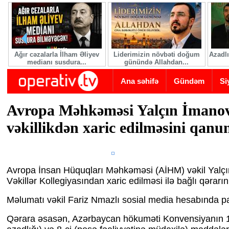
Skip to main content
Ağır cəzalarla İlham Əliyev
Liderimizin növbəti doğum
Azadlı
medianı susdura...
günündə Allahdan...
Ana səhifə
Gündəm
Si
Avropa Məhkəməsi Yalçın İmano
vəkillikdən xaric edilməsini qanu
Avropa İnsan Hüquqları Məhkəməsi (AİHM) vəkil Yalç
Vəkillər Kollegiyasından xaric edilməsi ilə bağlı qərarın
Məlumatı vəkil Fariz Nmazlı sosial media hesabında pa
Qərara əsasən, Azərbaycan hökuməti Konvensiyanın 1