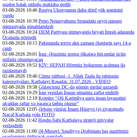
uşağın həlak olduğu məktəbə gedib
03-08-2026 10:46
Rusiya Ukraynanın daha dörd yük gəmisini
vurdu
03-08-2026 10:39
Petro Netanyahunu Seutadakı qeyri-qanuni
miqrasiyada günahlandırıb
03-08-2026 10:24
DEM Partiyası nümayəndə heyəti İmralı adasında
Öcalanla görüşdü
03-08-2026 10:15
Pakistanda terror aktı zamanı ölənlərin sayı 14-ə
çatıb
02-08-2026 20:01
İraq: Ərazimiz qonşu ölkələrə hücumlar üçün
istifadə olunmayacaq
02-08-2026 19:52
KİV: SEPAH Hörmüz boğazının açılması ilə
razılaşmayıb
02-08-2026 19:46
Cümə xütbəsi -1. Allah Taala ilə rabitənin
kateqoriyaları. Kərbəlayi Rəşadət. 31.07.2026 - VİDEO
02-08-2026 19:38
Güləşçimiz DÇ-də gümüş medal qazandı
02-08-2026 19:29
İran yenidən İraqın şimalına zərbə endirib
02-08-2026 12:19
Komitə: “Əli Kərimliyə qarşı insan ləyaqətini
alçaldan rəftar və işgəncə tətbiq olunur”
02-08-2026 12:05
Ərbəin yürüşü İmam Hüseyn (ə) ziyarətgahı
Nəcəf Kərbəla yolu FOTO
02-08-2026 11:42
Həşdu-Şabi Kərbəlaya strateji qüvvələr
yerləşdirib
02-08-2026 11:00
Əl-Musəvi: Səudiyyə Ərəbistanı baş nazirimizi
uşaqlarımızı öldürərək qarşıladı