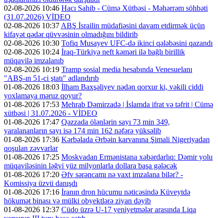
02-08-2026 10:46
Hacı Sahib - Cümə Xütbəsi - Məhərrəm söhbəti
(31.07.2026) VİDEO
02-08-2026 10:37
ABŞ İsrailin müdafiəsini davam etdirmək üçün
kifayət qədər qüvvəsinin olmadığını bildirib
02-08-2026 10:30
Tofiq Musayev UFC-də ikinci qələbəsini qazandı
02-08-2026 10:24
İraq-Türkiyə neft kəməri ilə bağlı birillik
müqavilə imzalanıb
02-08-2026 10:19
Tramp sosial media hesabında Venesuelanı
"ABŞ-ın 51-ci ştatı" adlandırıb
01-08-2026 18:03
İlham Baxşəliyev nədən qorxur ki, vəkili ciddi
yoxlamaya məruz qoyur?
01-08-2026 17:53
Mehrab Dəmirzadə | İslamda ifrat və təfrit | Cümə
xütbəsi | 31.07.2026 - VİDEO
01-08-2026 17:47
Qəzzada ölənlərin sayı 73 min 349,
yaralananların sayı isə 174 min 162 nəfərə yüksəlib
01-08-2026 17:36
Kərbəlada Ərbəin karvanına Şimali Nigeriyadan
qoşulan zəvvarlar
01-08-2026 17:25
Moskvadan Ermənistana xəbərdarlıq: Dəmir yolu
müqaviləsinin ləğvi yüz milyonlarla dollara başa gələcək
01-08-2026 17:20
Əfv sərəncamı nə vaxt imzalana bilər? -
Komissiya üzvü danışdı
01-08-2026 17:16
İranın dron hücumu nəticəsində Küveytdə
hökumət binası və mülki obyektlərə ziyan dəyib
01-08-2026 12:37
Cüdo üzrə U-17 yeniyetmələr arasında Liqa