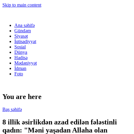
Skip to main content
Ana səhifə
Gündəm
Siyasət
İqtisadiyyat
Sosial
Dünya
Hadisə
Mədəniyyət
İdman
Foto
You are here
Baş səhifə
8 illik əsirlikdən azad edilən fələstinli
qadın: "Məni yaşadan Allaha olan