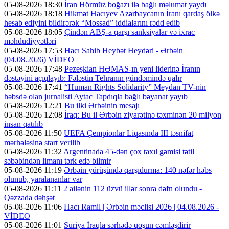
05-08-2026 18:30
İran Hörmüz boğazı ilə bağlı məlumat yaydı
05-08-2026 18:18
Hikmət Hacıyev Azərbaycanın İranı qardaş ölkə
hesab ediyini bildirərək “Mossad” iddialarını rədd edib
05-08-2026 18:05
Çindən ABŞ-a qarşı sanksiyalar və ixrac
məhdudiyyətləri
05-08-2026 17:53
Hacı Sahib Heybət Heydəri - Ərbəin
(04.08.2026) VİDEO
05-08-2026 17:48
Pezeşkian HƏMAS-ın yeni liderinə İranın
dəstəyini açıqlayıb: Fələstin Tehranın gündəmində qalır
05-08-2026 17:41
“Human Rights Solidarity” Meydan TV-nin
həbsdə olan jurnalisti Aytac Tapdıqla bağlı bəyanat yayıb
05-08-2026 12:21
Bu ilki Ərbəinin mesajı
05-08-2026 12:08
İraq: Bu il Ərbəin ziyarətinə təxminən 20 milyon
insan qatılıb
05-08-2026 11:50
UEFA Çempionlar Liqasında III təsnifat
mərhələsinə start verilib
05-08-2026 11:32
Argentinada 45-dən çox taxıl gəmisi tətil
səbəbindən limanı tərk edə bilmir
05-08-2026 11:19
Ərbəin yürüşündə qarşıdurma: 140 nəfər həbs
olunub, yaralananlar var
05-08-2026 11:11
2 ailənin 112 üzvü illər sonra dəfn olundu -
Qəzzada dəhşət
05-08-2026 11:06
Hacı Ramil | Ərbəin məclisi 2026 | 04.08.2026 -
VİDEO
05-08-2026 11:01
Suriya İraqla sərhədə qoşun cəmləşdirir