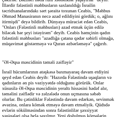
İllərdir fələstinli məhbusların saxlanıldığı İsrailin
təcridxanalarındakı sərt şəraitə toxunan Ceabis, "Məhbus
Əhməd Manasiranın necə azad edildiyini gördük; o, ağlını
itirmişdi" deyə bildirib. Dünyaya müraciət edən Ceabis,
"Onları (Fələstinli məhbusları) azad etmək üçün edilə
biləcək hər şeyi istəyirəm" deyib. Ceabis həmçinin qadın
fələstinli məhbusları "azadlığa çatana qədər səbirli olmağa,
müqavimət göstərməyə və Quran əzbərləməyə" çağırıb.
"Əl-Əqsa məscidinin təməli zəifləyir"
İsrail hücumlarının atəşkəsə baxmayaraq davam etdiyini
qeyd edən Ceabis deyib: "Hazırda Fələstində uşaqların və
qadınların ən pis vəziyyətdə olduğunu görürük. Onlar
xüsusilə Əl-Əqsa məscidinin yeraltı hissəsini hədəf alır,
təməlini zəiflədir və zəlzələdə onun uçmasına səbəb
olurlar. Bu çətinliklər Fələstində davam edərkən, sevinmək
əvəzinə, onlara kömək etməyə davam etməliyik. Qüdsdə
evlərin sökülməsindən sonra fələstinlilər şəxsiyyət
vəsiqələri olsa belə sayılmır. Yeni doğulmuş körpələrin