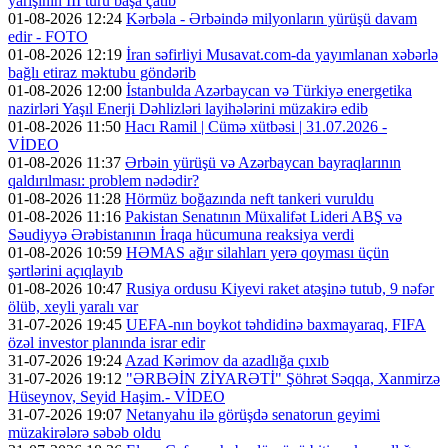
yarışının III turu başa çatıb
01-08-2026 12:24
Kərbəla - Ərbəində milyonların yürüşü davam
edir - FOTO
01-08-2026 12:19
İran səfirliyi Musavat.com-da yayımlanan xəbərlə
bağlı etiraz məktubu göndərib
01-08-2026 12:00
İstanbulda Azərbaycan və Türkiyə energetika
nazirləri Yaşıl Enerji Dəhlizləri layihələrini müzakirə edib
01-08-2026 11:50
Hacı Ramil | Cümə xütbəsi | 31.07.2026 -
VİDEO
01-08-2026 11:37
Ərbəin yürüşü və Azərbaycan bayraqlarının
qaldırılması: problem nədədir?
01-08-2026 11:28
Hörmüz boğazında neft tankeri vuruldu
01-08-2026 11:16
Pakistan Senatının Müxalifət Lideri ABŞ və
Səudiyyə Ərəbistanının İraqa hücumuna reaksiya verdi
01-08-2026 10:59
HƏMAS ağır silahları yerə qoyması üçün
şərtlərini açıqlayıb
01-08-2026 10:47
Rusiya ordusu Kiyevi raket atəşinə tutub, 9 nəfər
ölüb, xeyli yaralı var
31-07-2026 19:45
UEFA-nın boykot təhdidinə baxmayaraq, FIFA
özəl investor planında israr edir
31-07-2026 19:24
Azad Kərimov da azadlığa çıxıb
31-07-2026 19:12
"ƏRBƏİN ZİYARƏTİ" Şöhrət Səqqa, Xanmirzə
Hüseynov, Seyid Haşim.- VİDEO
31-07-2026 19:07
Netanyahu ilə görüşdə senatorun geyimi
müzakirələrə səbəb oldu