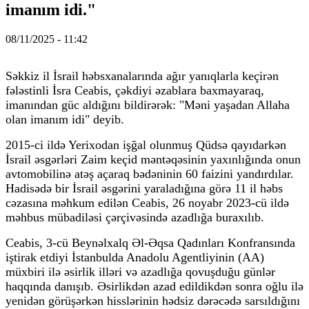
imanım idi."
08/11/2025 - 11:42
Səkkiz il İsrail həbsxanalarında ağır yanıqlarla keçirən
fələstinli İsra Ceabis, çəkdiyi əzablara baxmayaraq,
imanından güc aldığını bildirərək: "Məni yaşadan Allaha
olan imanım idi" deyib.
2015-ci ildə Yerixodan işğal olunmuş Qüdsə qayıdarkən
İsrail əsgərləri Zaim keçid məntəqəsinin yaxınlığında onun
avtomobilinə atəş açaraq bədəninin 60 faizini yandırdılar.
Hadisədə bir İsrail əsgərini yaraladığına görə 11 il həbs
cəzasına məhkum edilən Ceabis, 26 noyabr 2023-cü ildə
məhbus mübadiləsi çərçivəsində azadlığa buraxılıb.
Ceabis, 3-cü Beynəlxalq Əl-Əqsa Qadınları Konfransında
iştirak etdiyi İstanbulda Anadolu Agentliyinin (AA)
müxbiri ilə əsirlik illəri və azadlığa qovuşduğu günlər
haqqında danışıb. Əsirlikdən azad edildikdən sonra oğlu ilə
yenidən görüşərkən hisslərinin hədsiz dərəcədə sarsıldığını