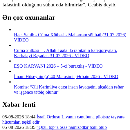
fələstinli olduğunu sübut edə bilmirlər", Ceabis deyib.
Ən çox oxunanlar
Hacı Sahib - Cümə Xütbəsi - Məhərrəm söhbəti (31.07.2026)
VİDEO
Cümə xütbəsi -1. Allah Taala ilə rabitənin kateqoriyaları.
Kərbəlayi Rəşadət. 31.07.2026 - VİDEO
EŞQ KARVANI 2026 – 5-ci buraxılış - VİDEO
İmam Hüseynin (ə) 40 Mərasimi | Ərbəin 2026 - VİDEO
Komitə: “Əli Kərimliyə qarşı insan ləyaqətini alçaldan rəftar
və işgəncə tətbiq olunur”
Xəbər lenti
05-08-2026 18:44
İsrail Ordusu Livanın cənubuna pilotsuz təyyarə
hücumları təşkil edir
05-08-2026 18:35
“Qızıl top”a əsas namizədlər bəlli olub