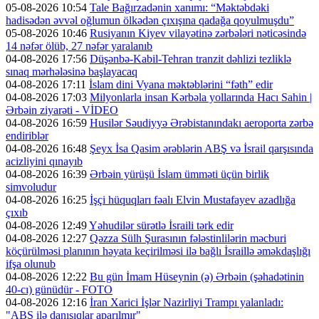
05-08-2026 10:54
Tale Bağırzadənin xanımı: “Məktəbdəki
hadisədən əvvəl oğlumun ölkədən çıxışına qadağa qoyulmuşdu”
05-08-2026 10:46
Rusiyanın Kiyev vilayətinə zərbələri nəticəsində
14 nəfər ölüb, 27 nəfər yaralanıb
04-08-2026 17:56
Düşənbə-Kabil-Tehran tranzit dəhlizi tezliklə
sınaq mərhələsinə başlayacaq
04-08-2026 17:11
İslam dini Vyana məktəblərini “fəth” edir
04-08-2026 17:03
Milyonlarla insan Kərbəla yollarında Hacı Sahin |
Ərbəin ziyarəti - VİDEO
04-08-2026 16:59
Husilər Səudiyyə Ərəbistanındakı aeroporta zərbə
endiriblər
04-08-2026 16:48
Şeyx İsa Qasim ərəblərin ABŞ və İsrail qarşısında
acizliyini qınayıb
04-08-2026 16:39
Ərbəin yürüşü İslam ümməti üçün birlik
simvoludur
04-08-2026 16:25
İşçi hüquqları fəalı Elvin Mustafayev azadlığa
çıxıb
04-08-2026 12:49
Yəhudilər sürətlə İsraili tərk edir
04-08-2026 12:27
Qəzza Sülh Şurasının fələstinlilərin məcburi
köçürülməsi planının həyata keçirilməsi ilə bağlı İsraillə əməkdaşlığı
ifşa olunub
04-08-2026 12:22
Bu gün İmam Hüseynin (ə) Ərbəin (şəhadətinin
40-cı) günüdür - FOTO
04-08-2026 12:16
İran Xarici İşlər Nazirliyi Trampı yalanladı:
"ABŞ ilə danışıqlar aparılmır"