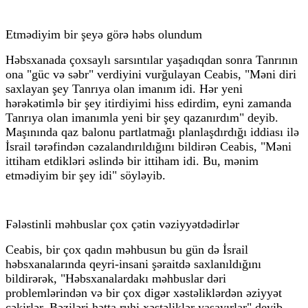
Etmədiyim bir şeyə görə həbs olundum
Həbsxanada çoxsaylı sarsıntılar yaşadıqdan sonra Tanrının
ona "güc və səbr" verdiyini vurğulayan Ceabis, "Məni diri
saxlayan şey Tanrıya olan imanım idi. Hər yeni
hərəkətimlə bir şey itirdiyimi hiss edirdim, eyni zamanda
Tanrıya olan imanımla yeni bir şey qazanırdım" deyib.
Maşınında qaz balonu partlatmağı planlaşdırdığı iddiası ilə
İsrail tərəfindən cəzalandırıldığını bildirən Ceabis, "Məni
ittiham etdikləri əslində bir ittiham idi. Bu, mənim
etmədiyim bir şey idi" söyləyib.
Fələstinli məhbuslar çox çətin vəziyyətdədirlər
Ceabis, bir çox qadın məhbusun bu gün də İsrail
həbsxanalarında qeyri-insani şəraitdə saxlanıldığını
bildirərək, "Həbsxanalardakı məhbuslar dəri
problemlərindən və bir çox digər xəstəliklərdən əziyyət
çəkirlər. Bəziləri hətta ruhi xəstəliklər yaşayırlar" deyib.