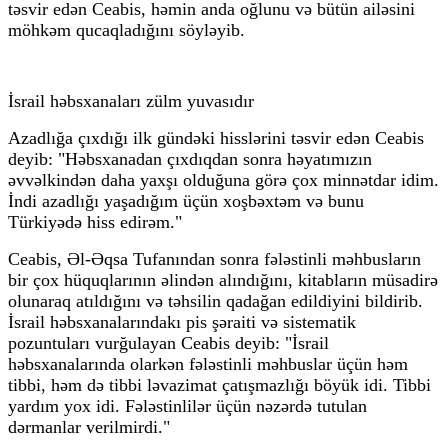
təsvir edən Ceabis, həmin anda oğlunu və bütün ailəsini
möhkəm qucaqladığını söyləyib.
İsrail həbsxanaları zülm yuvasıdır
Azadlığa çıxdığı ilk gündəki hisslərini təsvir edən Ceabis
deyib: "Həbsxanadan çıxdıqdan sonra həyatımızın
əvvəlkindən daha yaxşı olduğuna görə çox minnətdar idim.
İndi azadlığı yaşadığım üçün xoşbəxtəm və bunu
Türkiyədə hiss edirəm."
Ceabis, Əl-Əqsa Tufanından sonra fələstinli məhbusların
bir çox hüquqlarının əlindən alındığını, kitabların müsadirə
olunaraq atıldığını və təhsilin qadağan edildiyini bildirib.
İsrail həbsxanalarındakı pis şəraiti və sistematik
pozuntuları vurğulayan Ceabis deyib: "İsrail
həbsxanalarında olarkən fələstinli məhbuslar üçün həm
tibbi, həm də tibbi ləvazimat çatışmazlığı böyük idi. Tibbi
yardım yox idi. Fələstinlilər üçün nəzərdə tutulan
dərmanlar verilmirdi."