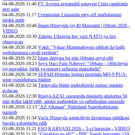
04-08-2026 11:40
FT: Avropa avtomobil sənayesi Çinlə rəqabətdə
geri qalır
04-08-2026 11:17
Çempionlar Liqasında pley-off mərhələsinin
püşkü atıldı
04-08-2026 10:46
İmam Hüseynin (ə) 40 Mərasimi | Ərbəin 2026 -
VİDEO
04-08-2026 10:39
Zalujnı: Ukrayna heç vaxt NATO-ya üzv
olmayacaq
04-08-2026 10:26
Vəkil: "Vüqar Məmmədovun səhhəti ilə bağlı
sorğularımıza cavab verilmir”
04-08-2026 10:22
İslam dünyası bu gün Ərbəini qeyd edir
03-08-2026 18:23
Şeyx Hacı Faiq Nəbiyev: “Ərbəin – Əhli-beytə
(ə) məvəddət, birlik və mənəvi saflaşma məktəbidir”
03-08-2026 18:19
SEPAH Hörmüz boğazı üzərində MQ-9 PUA-
sının vurulduğunu bildirir
03-08-2026 12:34
Türkiyədə bütün məktəblərdə namaz otaqları
açılacaq
03-08-2026 12:30
Rusiya AZAL qəzasında ölənlərin ailələrinə 50
min dollar təklif edib, ailələr məbləğdən və şəffaflıqdan narazıdır
03-08-2026 12:13
"AZ Alkmaar" Niderland Superkubokunu
qazanıb
03-08-2026 11:34
Vuçiç Dunayda gəmiçiliyin dayanması təhlükəsi
barədə xəbərdarlıq edib
03-08-2026 11:21
EŞQ KARVANI 2026 – 5-ci buraxılış - VİDEO
03-08-2026 11:16
"Günahları nə idi?" - BBC İranda hücumda 120