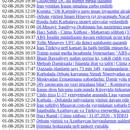
02-08-2026 19:38
Güləşçimiz DÇ-də gümüş medal qazandı
02-08-2026 19:29
İran yenidən İraqın şimalına zərbə endirib
02-08-2026 12:19
Komitə: “Əli Kərimliyə qarşı insan ləyaqətini alçal
02-08-2026 12:05
Ərbəin yürüşü İmam Hüseyn (ə) ziyarətgahı Nəcə
02-08-2026 11:42
Həşdu-Şabi Kərbəlaya strateji qüvvələr yerləşdirib
02-08-2026 11:00
Əl-Musəvi: Səudiyyə Ərəbistanı baş nazirimizi uşaq
02-08-2026 10:46
Hacı Sahib - Cümə Xütbəsi - Məhərrəm söhbəti 
02-08-2026 10:37
ABŞ İsrailin müdafiəsini davam etdirmək üçün kifa
02-08-2026 10:30
Tofiq Musayev UFC-də ikinci qələbəsini qazandı
02-08-2026 10:24
İraq-Türkiyə neft kəməri ilə bağlı birillik müqavilə
02-08-2026 10:19
Tramp sosial media hesabında Venesuelanı "ABŞ-ın 
01-08-2026 18:03
İlham Baxşəliyev nədən qorxur ki, vəkili ciddi y
01-08-2026 17:53
Mehrab Dəmirzadə | İslamda ifrat və təfrit | Cümə
01-08-2026 17:47
Qəzzada ölənlərin sayı 73 min 349, yaralananların 
01-08-2026 17:36
Kərbəlada Ərbəin karvanına Şimali Nigeriyadan qo
01-08-2026 17:25
Moskvadan Ermənistana xəbərdarlıq: Dəmir yolu mü
01-08-2026 17:20
Əfv sərəncamı nə vaxt imzalana bilər? - Komissiya
01-08-2026 17:16
İranın dron hücumu nəticəsində Küveytdə hökumət 
01-08-2026 12:37
Cüdo üzrə U-17 yeniyetmələr arasında Liqa yarışını
01-08-2026 12:24
Kərbəla - Ərbəində milyonların yürüşü davam edi
01-08-2026 12:19
İran səfirliyi Musavat.com-da yayımlanan xəbərlə 
01-08-2026 12:00
İstanbulda Azərbaycan və Türkiyə energetika nazirlə
01-08-2026 11:50
Hacı Ramil | Cümə xütbəsi | 31.07.2026 - VİDEO
01-08-2026 11:37
Ərbəin yürüşü və Azərbaycan bayraqlarının qaldırı
01-08-2026 11:28
Hörmüz boğazında neft tankeri vuruldu