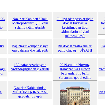
020-
Nazirlər Kabineti “Bakı
Əlilliyi olan şəxslər üçün
i
Metropoliteni” QSC-nin
dövlət büdcəsilə
fə
ib
səlahiyyətini artırılıb
keçirilməyən tibbi
y
xidmətlərin növləri
müəyyənləşib
lki
Baş Nazir kompensasiya
Bu dövlət xəstəxanaları
Tə
qaydalarına dəyişik edib
pullu olacaq – SİYAHI
188 nəfər Azərbaycan
2019-cu ilin Novruz,
ağlı
vətəndaşlığından çıxarılıb
Ramazan və Qurban
xətt
rdi
bayramları ilə bağlı
Sərəncam qəbul edilib
Nazirlər Kabinetindən
na
MÜHÜM QƏRAR: bu
Naz
qaydalar dəyişdi