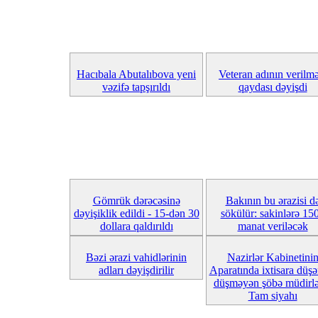
Hacıbala Abutalıbova yeni
Veteran adının verilmə
vəzifə tapşırıldı
qaydası dəyişdi
Gömrük dərəcəsinə
Bakının bu ərazisi d
dəyişiklik edildi - 15-dən 30
sökülür: sakinlərə 15
dollara qaldırıldı
manat veriləcək
Bəzi ərazi vahidlərinin
Nazirlər Kabinetini
adları dəyişdirilir
Aparatında ixtisara düşə
düşməyən şöbə müdirlər
Tam siyahı