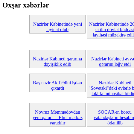
Oxşar xəbərlər
Nazirlər Kabinetində yeni
Nazirlər Kabinetində 2
təyinat olub
ci ilin dövlət büdcəs
layihəsi müzakirə edil
Nazirlər Kabineti qərarına
Nazirlər Kabineti əvvə
dəyişiklik edib
qərarını ləğv etdi
Baş nazir Akif Əlini işdən
Nazirlər Kabineti
çıxardı
"Sovetski"dəki evlərlə b
təklifə münasibət bildi
Novruz Məmmədovdan
SOCAR-ın borcu
yeni qərar — Elmi mərkəz
vətəndaşların hesabı
yaradılır
ödənilib