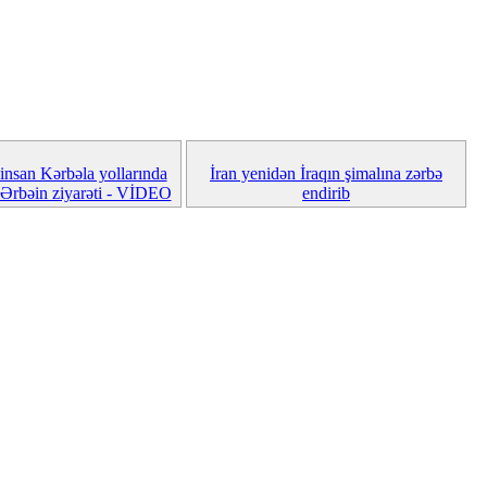
insan Kərbəla yollarında
İran yenidən İraqın şimalına zərbə
 Ərbəin ziyarəti - VİDEO
endirib