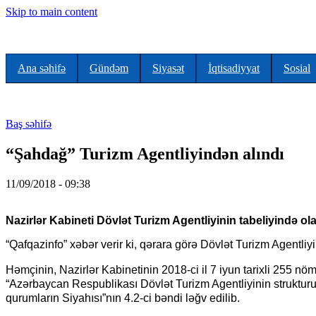
Skip to main content
Ana səhifə
Gündəm
Siyasət
İqtisadiyyat
Sosial
Baş səhifə
“Şahdağ” Turizm Agentliyindən alındı
11/09/2018 - 09:38
Nazirlər Kabineti Dövlət Turizm Agentliyinin tabeliyində o
“Qafqazinfo” xəbər verir ki, qərara görə Dövlət Turizm Agentli
Həmçinin, Nazirlər Kabinetinin 2018-ci il 7 iyun tarixli 255 nömr
“Azərbaycan Respublikası Dövlət Turizm Agentliyinin strukturu
qurumların Siyahısı”nın 4.2-ci bəndi ləğv edilib.