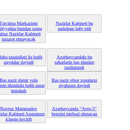
Tərcümə Mərkəzinin
Nazirlər Kabineti bu
aliyyətinə bundan sonra
qadağanı ləğv etdi
alnız Nazirlər Kabineti
nəzarət etməyəcək
ləbə təqaüdləri ilə bağlı
Azərbaycandakı bu
qaydalar dəyişdi
şəhərlərin baş planları
təsdiqləndi
Baş nazir dəmir yolu
Baş nazir ofşor zonaların
inin tikintisilə bağlı qərar
siyahısını dəyişdi
imzaladı
Novruz Məmmədov
Azərbaycanda “Avro-5”
irlər Kabineti Aparatının
benzini istehsal olunacaq
iclasını keçirib