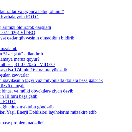
dan rəftar və işgəncə tətbiq olunur”
f Kərbəla yolu FOTO
larımızı öldürərək qarşıladı
(31.07.2026) VİDEO
yət qədər qüvvəsinin olmadığını bildirib
 imzalanıb
51-ci ştatı" adlandırıb
oxlamaya məruz qoyur?
 xütbəsi | 31.07.2026 - VİDEO
sayı isə 174 min 162 nəfərə yüksəlib
şulan zəvvarlar
qaviləsinin ləğvi yüz milyonlarla dollara başa gələcək
 üzvü danışdı
binası və mülki obyektlərə ziyan dəyib
n III turu başa çatıb
r - FOTO
bağlı etiraz məktubu göndərib
ri Yaşıl Enerji Dəhlizləri layihələrini müzakirə edib
lması: problem nədədir?