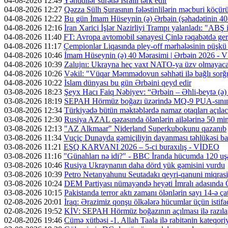
04-08-2026 12:49
Yəhudilər sürətlə İsraili tərk edir
04-08-2026 12:27
Qəzza Sülh Şurasının fələstinlilərin məcburi köçürül
04-08-2026 12:22
Bu gün İmam Hüseynin (ə) Ərbəin (şəhadətinin 4
04-08-2026 12:16
İran Xarici İşlər Nazirliyi Trampı yalanladı: "ABŞ i
04-08-2026 11:40
FT: Avropa avtomobil sənayesi Çinlə rəqabətdə geri
04-08-2026 11:17
Çempionlar Liqasında pley-off mərhələsinin püşkü a
04-08-2026 10:46
İmam Hüseynin (ə) 40 Mərasimi | Ərbəin 2026 -
04-08-2026 10:39
Zalujnı: Ukrayna heç vaxt NATO-ya üzv olmayac
04-08-2026 10:26
Vəkil: "Vüqar Məmmədovun səhhəti ilə bağlı sorğu
04-08-2026 10:22
İslam dünyası bu gün Ərbəini qeyd edir
03-08-2026 18:23
Şeyx Hacı Faiq Nəbiyev: “Ərbəin – Əhli-beytə (ə) 
03-08-2026 18:19
SEPAH Hörmüz boğazı üzərində MQ-9 PUA-sının v
03-08-2026 12:34
Türkiyədə bütün məktəblərdə namaz otaqları açıla
03-08-2026 12:30
Rusiya AZAL qəzasında ölənlərin ailələrinə 50 min d
03-08-2026 12:13
"AZ Alkmaar" Niderland Superkubokunu qazanıb
03-08-2026 11:34
Vuçiç Dunayda gəmiçiliyin dayanması təhlükəsi ba
03-08-2026 11:21
EŞQ KARVANI 2026 – 5-ci buraxılış - VİDEO
03-08-2026 11:16
"Günahları nə idi?" - BBC İranda hücumda 120 uş
03-08-2026 10:46
Rusiya Ukraynanın daha dörd yük gəmisini vurdu
03-08-2026 10:39
Petro Netanyahunu Seutadakı qeyri-qanuni miqras
03-08-2026 10:24
DEM Partiyası nümayəndə heyəti İmralı adasında 
03-08-2026 10:15
Pakistanda terror aktı zamanı ölənlərin sayı 14-ə ça
02-08-2026 20:01
İraq: Ərazimiz qonşu ölkələrə hücumlar üçün isti
02-08-2026 19:52
KİV: SEPAH Hörmüz boğazının açılması ilə razıl
02-08-2026 19:46
Cümə xütbəsi -1. Allah Taala ilə rabitənin kateqo