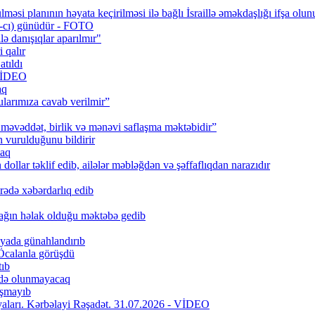
məsi planının həyata keçirilməsi ilə bağlı İsraillə əməkdaşlığı ifşa olun
0-cı) günüdür - FOTO
lə danışıqlar aparılmır"
 qalır
tıldı
 VİDEO
aq
larımıza cavab verilmir”
məvəddət, birlik və mənəvi saflaşma məktəbidir”
urulduğunu bildirir
caq
ollar təklif edib, ailələr məbləğdən və şəffaflıqdan narazıdır
rədə xəbərdarlıq edib
ağın həlak olduğu məktəbə gedib
iyada günahlandırıb
Öcalanla görüşdü
tıb
fadə olunmayacaq
aşmayıb
riyaları. Kərbəlayi Rəşadət. 31.07.2026 - VİDEO