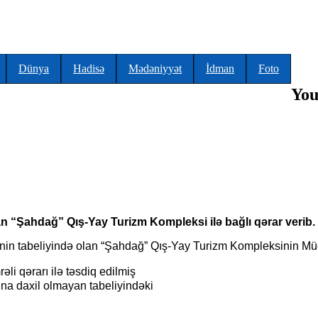
Dünya
Hadisə
Mədəniyyət
İdman
Foto
You
lan “Şahdağ” Qış-Yay Turizm Kompleksi ilə bağlı qərar verib.
yinin tabeliyində olan “Şahdağ” Qış-Yay Turizm Kompleksinin Müdi
əli qərarı ilə təsdiq edilmiş
na daxil olmayan tabeliyindəki