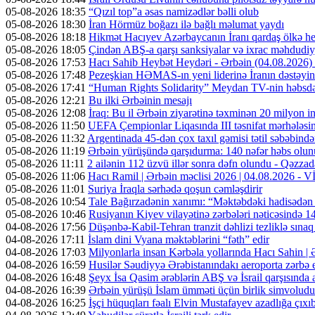
05-08-2026 18:35
“Qızıl top”a əsas namizədlər bəlli olub
05-08-2026 18:30
İran Hörmüz boğazı ilə bağlı məlumat yaydı
05-08-2026 18:18
Hikmət Hacıyev Azərbaycanın İranı qardaş ölkə hes
05-08-2026 18:05
Çindən ABŞ-a qarşı sanksiyalar və ixrac məhdudiyy
05-08-2026 17:53
Hacı Sahib Heybət Heydəri - Ərbəin (04.08.202
05-08-2026 17:48
Pezeşkian HƏMAS-ın yeni liderinə İranın dəstəyini
05-08-2026 17:41
“Human Rights Solidarity” Meydan TV-nin həbsdə o
05-08-2026 12:21
Bu ilki Ərbəinin mesajı
05-08-2026 12:08
İraq: Bu il Ərbəin ziyarətinə təxminən 20 milyon in
05-08-2026 11:50
UEFA Çempionlar Liqasında III təsnifat mərhələsinə
05-08-2026 11:32
Argentinada 45-dən çox taxıl gəmisi tətil səbəbində
05-08-2026 11:19
Ərbəin yürüşündə qarşıdurma: 140 nəfər həbs olunu
05-08-2026 11:11
2 ailənin 112 üzvü illər sonra dəfn olundu - Qəzzad
05-08-2026 11:06
Hacı Ramil | Ərbəin məclisi 2026 | 04.08.2026 -
05-08-2026 11:01
Suriya İraqla sərhədə qoşun cəmləşdirir
05-08-2026 10:54
Tale Bağırzadənin xanımı: “Məktəbdəki hadisədən
05-08-2026 10:46
Rusiyanın Kiyev vilayətinə zərbələri nəticəsində 14
04-08-2026 17:56
Düşənbə-Kabil-Tehran tranzit dəhlizi tezliklə sına
04-08-2026 17:11
İslam dini Vyana məktəblərini “fəth” edir
04-08-2026 17:03
Milyonlarla insan Kərbəla yollarında Hacı Sahin |
04-08-2026 16:59
Husilər Səudiyyə Ərəbistanındakı aeroporta zərbə e
04-08-2026 16:48
Şeyx İsa Qasim ərəblərin ABŞ və İsrail qarşısında a
04-08-2026 16:39
Ərbəin yürüşü İslam ümməti üçün birlik simvoludu
04-08-2026 16:25
İşçi hüquqları fəalı Elvin Mustafayev azadlığa çıxı