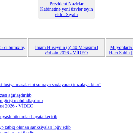
Prezident Nazirlər
Kabinetinə yeni üzvlər təyin
etdi - Siyahı
ci buraxılış
İmam Hüseynin (ə) 40 Mərasimi |
Milyonlarla 
Ərbəin 2026 - VİDEO
Hacı Sahin |
titusiya məsələsini sonraya saxlayaraq imzalaya bilər”
ası ağırlaşdırılıb
girişi məhdudlaşdırıb
qust 2026 - VİDEO
qyaslı hücumlar həyata keçirib
ə tətbiq olunan sanksiyaları ləğv edib
umları təşkil edir