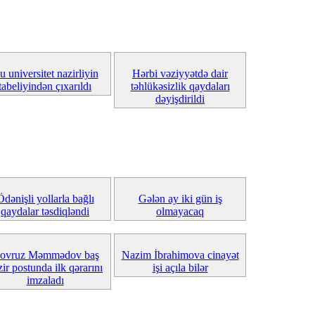
u universitet nazirliyin
Hərbi vəziyyətdə dair
tabeliyindən çıxarıldı
təhlükəsizlik qaydaları
dəyişdirildi
Ödənişli yollarla bağlı
Gələn ay iki gün iş
qaydalar təsdiqləndi
olmayacaq
ovruz Məmmədov baş
Nazim İbrahimova cinayət
zir postunda ilk qərarını
işi açıla bilər
imzaladı