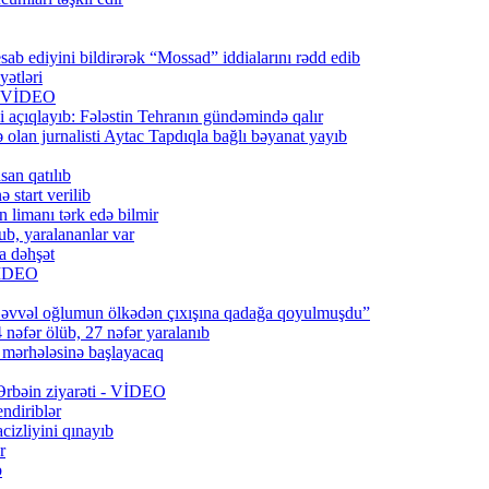
ab ediyini bildirərək “Mossad” iddialarını rədd edib
ətləri
6) VİDEO
 açıqlayıb: Fələstin Tehranın gündəmində qalır
lan jurnalisti Aytac Tapdıqla bağlı bəyanat yayıb
san qatılıb
 start verilib
n limanı tərk edə bilmir
b, yaralananlar var
a dəhşət
 VİDEO
 əvvəl oğlumun ölkədən çıxışına qadağa qoyulmuşdu”
 nəfər ölüb, 27 nəfər yaralanıb
q mərhələsinə başlayacaq
 Ərbəin ziyarəti - VİDEO
ndiriblər
cizliyini qınayıb
r
b