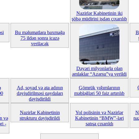
Nazirlər Kabinetinin iki
şöbə müdirini işdən çıxarılıb
si
Bu məlumatlara baxmağa
B
75 ildən sonra icazə
veriləcək
Dəyəri milyonlarla olan
əmlaklar “Azərsu”ya verildi
ə
Ad, soyad və ata adının
Gömrük yığımlarının
00
dəyişdirilməsi qaydaları
məbləğləri 50 faiz artırılıb
dəyişdirildi
n
Nazirlər Kabinetinin
Yol polisinin və Nazirlər
N
n və
strukturu dəyişdirildi
Kabinetinin “BMW”-ləri
na
i -
satışa çıxarıldı