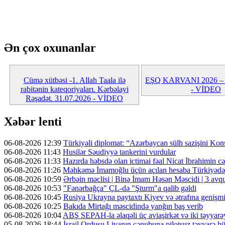
Ən çox oxunanlar
Cümə xütbəsi -1. Allah Taala ilə
EŞQ KARVANI 2026 – 5-
rabitənin kateqoriyaları. Kərbəlayi
- VİDEO
Rəşadət. 31.07.2026 - VİDEO
Xəbər lenti
06-08-2026 12:39
Türkiyəli diplomat: “Azərbaycan sülh sazişini Kons
06-08-2026 11:43
Husilər Səudiyyə tankerini vurdular
06-08-2026 11:33
Hazırda həbsdə olan ictimai fəal Nicat İbrahimin cəz
06-08-2026 11:26
Məhkəmə İmamoğlu üçün açılan hesaba Türkiyədən 
06-08-2026 10:59
Ərbəin məclisi | Binə İmam Həsən Məscidi | 3 av
06-08-2026 10:53
"Fənərbağça" ÇL-də "Şturm"a qalib gəldi
06-08-2026 10:45
Rusiya Ukrayna paytaxtı Kiyev və ətrafına genişmi
06-08-2026 10:25
Bakıda Mirtağı məscidində yanğın baş verib
06-08-2026 10:04
ABŞ SEPAH-la əlaqəli üç aviaşirkət və iki təyyarəy
05-08-2026 18:44
İsrail Ordusu Livanın cənubuna pilotsuz təyyarə hüc