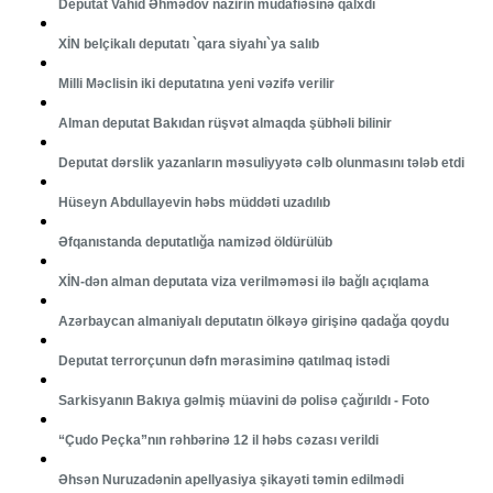
Deputat Vahid Əhmədov nazirin müdafiəsinə qalxdı
XİN belçikalı deputatı `qara siyahı`ya salıb
Milli Məclisin iki deputatına yeni vəzifə verilir
Alman deputat Bakıdan rüşvət almaqda şübhəli bilinir
Deputat dərslik yazanların məsuliyyətə cəlb olunmasını tələb etdi
Hüseyn Abdullayevin həbs müddəti uzadılıb
Əfqanıstanda deputatlığa namizəd öldürülüb
XİN-dən alman deputata viza verilməməsi ilə bağlı açıqlama
Azərbaycan almaniyalı deputatın ölkəyə girişinə qadağa qoydu
Deputat terrorçunun dəfn mərasiminə qatılmaq istədi
Sarkisyanın Bakıya gəlmiş müavini də polisə çağırıldı - Foto
“Çudo Peçka”nın rəhbərinə 12 il həbs cəzası verildi
Əhsən Nuruzadənin apellyasiya şikayəti təmin edilmədi