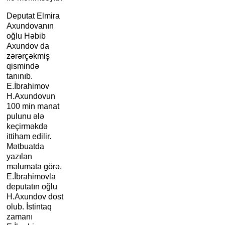
Deputat Elmira
Axundovanın
oğlu Həbib
Axundov da
zərərçəkmiş
qismində
tanınıb.
E.İbrahimov
H.Axundovun
100 min manat
pulunu ələ
keçirməkdə
ittiham edilir.
Mətbuatda
yazılan
məlumata görə,
E.İbrahimovla
deputatın oğlu
H.Axundov dost
olub. İstintaq
zamanı