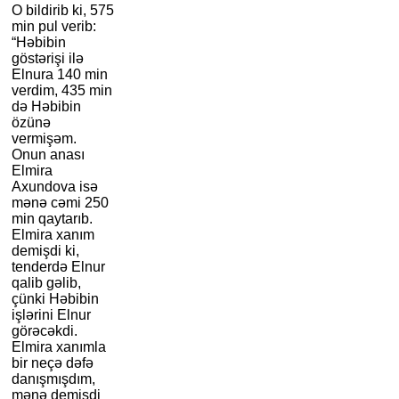
O bildirib ki, 575
min pul verib:
“Həbibin
göstərişi ilə
Elnura 140 min
verdim, 435 min
də Həbibin
özünə
vermişəm.
Onun anası
Elmira
Axundova isə
mənə cəmi 250
min qaytarıb.
Elmira xanım
demişdi ki,
tenderdə Elnur
qalib gəlib,
çünki Həbibin
işlərini Elnur
görəcəkdi.
Elmira xanımla
bir neçə dəfə
danışmışdım,
mənə demişdi