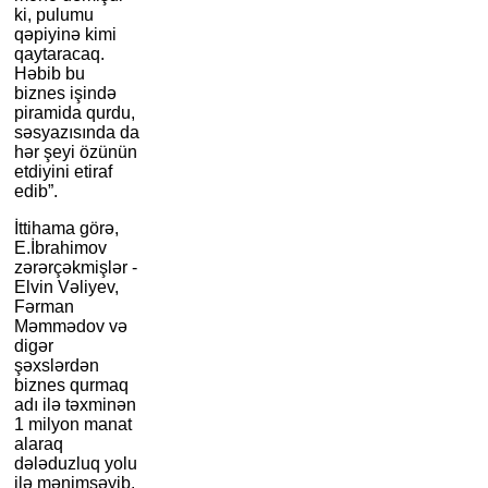
ki, pulumu
qəpiyinə kimi
qaytaracaq.
Həbib bu
biznes işində
piramida qurdu,
səsyazısında da
hər şeyi özünün
etdiyini etiraf
edib”.
İttihama görə,
E.İbrahimov
zərərçəkmişlər -
Elvin Vəliyev,
Fərman
Məmmədov və
digər
şəxslərdən
biznes qurmaq
adı ilə təxminən
1 milyon manat
alaraq
dələduzluq yolu
ilə mənimsəyib.