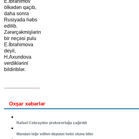
E.İbrahimov
ölkədən qaçıb,
daha sonra
Rusiyada həbs
edilib.
Zərərçəkmişlərin
bir neçəsi pulu
E.İbrahimova
deyil,
H.Axundova
verdiklərini
bildiriblər.
Oxşar xəbərlər
Rafael Cəbrayılov prokurorluğa çağırıldı
Mandatı ləğv edilən deputat həbs oluna bilər