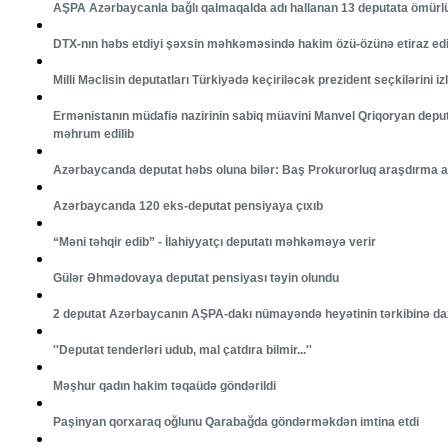
AŞPA Azərbaycanla bağlı qalmaqalda adı hallanan 13 deputata ömür
DTX-nın həbs etdiyi şəxsin məhkəməsində hakim özü-özünə etiraz ed
Milli Məclisin deputatları Türkiyədə keçiriləcək prezident seçkilərini i
Ermənistanın müdafiə nazirinin sabiq müavini Manvel Qriqoryan depu
məhrum edilib
Azərbaycanda deputat həbs oluna bilər: Baş Prokurorluq araşdırma a
Azərbaycanda 120 eks-deputat pensiyaya çıxıb
“Məni təhqir edib” - İlahiyyatçı deputatı məhkəməyə verir
Gülər Əhmədovaya deputat pensiyası təyin olundu
2 deputat Azərbaycanın AŞPA-dakı nümayəndə heyətinin tərkibinə daxi
''Deputat tenderləri udub, mal çatdıra bilmir...''
Məşhur qadın hakim təqaüdə göndərildi
Paşinyan qorxaraq oğlunu Qarabağda göndərməkdən imtina etdi