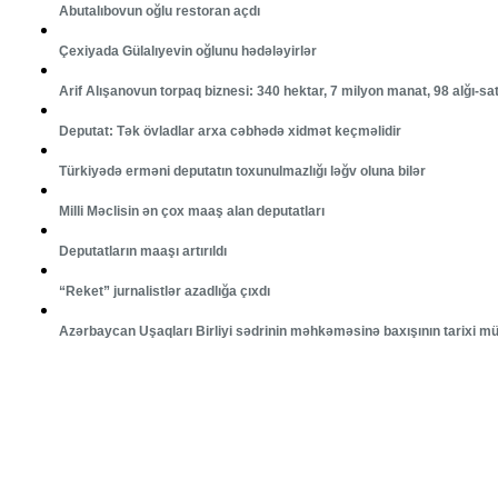
Abutalıbovun oğlu restoran açdı
Çexiyada Gülalıyevin oğlunu hədələyirlər
Arif Alışanovun torpaq biznesi: 340 hektar, 7 milyon manat, 98 alğı-sa
Deputat: Tək övladlar arxa cəbhədə xidmət keçməlidir
Türkiyədə erməni deputatın toxunulmazlığı ləğv oluna bilər
Milli Məclisin ən çox maaş alan deputatları
Deputatların maaşı artırıldı
“Reket” jurnalistlər azadlığa çıxdı
Azərbaycan Uşaqları Birliyi sədrinin məhkəməsinə baxışının tarixi m