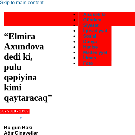
Skip to main content
Ana səhifə
Gündəm
Siyasət
İqtisadiyyat
“Elmira
Sosial
Dünya
Axundova
Hadisə
Mədəniyyət
dedi ki,
İdman
Foto
pulu
qəpiyinə
kimi
qaytaracaq”
6/07/2018 - 13:09
Bu gün Bakı
Ağır Cinayətlər