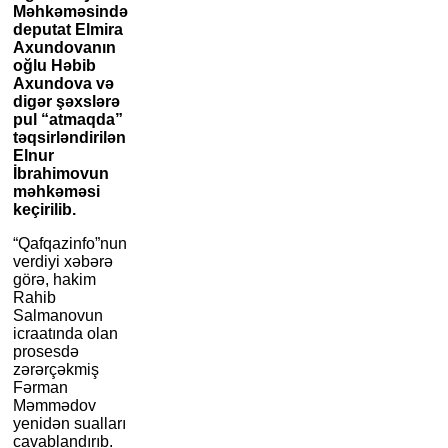
Məhkəməsində
deputat Elmira
Axundovanın
oğlu Həbib
Axundova və
digər şəxslərə
pul “atmaqda”
təqsirləndirilən
Elnur
İbrahimovun
məhkəməsi
keçirilib.
“Qafqazinfo”nun
verdiyi xəbərə
görə, hakim
Rahib
Salmanovun
icraatında olan
prosesdə
zərərçəkmiş
Fərman
Məmmədov
yenidən sualları
cavablandırıb.