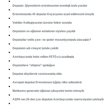
Deputat: Qiymətlərin artırılmasının məntiqli izahı yoxdur
Ermənistanda 45 deputat Koçaryanın azad edilməsini istəyib
Vəkillər Kollegiyasının üzvünə hökm oxundu
Deputatın və oğlunun əmlakının siyahısı yayıldı
Deputatlar tətilə çıxır: nə qədər məzuniyyətpulu alacaqlar?
Deputatın adı cinayət işində çəkilir
Azərbaycanda həbs edilən FETÖ-çü azadlıqda
Deputatlara “əlöpmə” qadağası
Deputat döyülərək xəstəxanalıq oldu
Avropalı deputat Ermənistanı işğalçı ölkə adlandırdı
Məhkəmə generalın oğlunun şikayətini təmin etməyib
AŞPA-nın 20-dən çox deputatı Azərbaycanda repressiyaları pisləyib