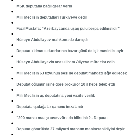
MSK deputatla bağlı qərar verib
Milli Məclisin deputatları Türkiyəyə gedir
Fazil Mustafa: “Azərbaycanda uşaq pulu bərpa edilməlidir”
Hüseyn Abdullayev məhkəmədə danışdı
Deputat xidmət sektorlarının bazar günü də işləməsini istəyir
Hüseyn Abdullayevin anası İlham Əliyevə müraciət edib
Milli Məclisin 63 üzvünün səsi ilə deputat mandatı ləğv ediləcək
Deputat oğlunun işinə görə prokuror 10 il həbs tələb etdi
Milli Məclisin üç deputatına yeni vəzifə verilib
Deputata qadağalar qanunu imzalanıb
"200 manat maaşı təsəvvür edə bilirsiniz? - Deputat
Deputat gömrükdə 27 milyard manatın mənimsənildiyini deyir