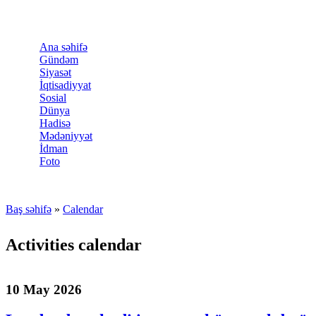
Skip to main content
Ana səhifə
Gündəm
Siyasət
İqtisadiyyat
Sosial
Dünya
Hadisə
Mədəniyyət
İdman
Foto
Baş səhifə
»
Calendar
You are here
Activities calendar
10 May 2026