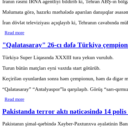
İranın rəsmi İRNA agentliyi bildirib ki, Tehran ABŞ-ın bölgə
Məlumata görə, hazırkı mərhələdə aparılan danışıqlar əsasə
İran dövlət televiziyası açıqlayıb ki, Tehranın cavabında mü
Read more
about İran ABŞ-nin təklifinə cavabını Pakistan vasitəsi il
"Qalatasaray" 26-cı dəfə Türkiyə çempion
Türkiyə Super Liqasında XXXIII tura yekun vurulub.
Turun bütün matçları eyni vaxtda start götürüb.
Keçirilən oyunlardan sonra həm çempionun, həm də digər mük
“Qalatasaray” “Antalyaspor”la qarşılaşıb. Görüş “sarı-qırmız
Read more
about "Qalatasaray" 26-cı dəfə Türkiyə çempionu oldu
Pakistanda terror aktı nəticəsində 14 polis
Pakistanın şimal-qərbində Xayber-Paxtunxva əyalətinin Bannu