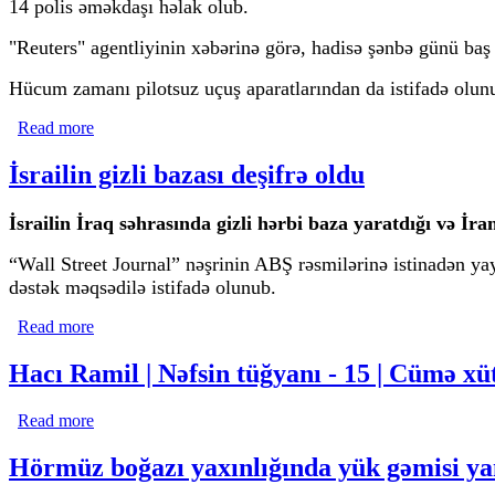
14 polis əməkdaşı həlak olub.
"Reuters" agentliyinin xəbərinə görə, hadisə şənbə günü baş 
Hücum zamanı pilotsuz uçuş aparatlarından da istifadə olunub
Read more
about Pakistanda terror aktı nəticəsində 14 polis həlak ol
İsrailin gizli bazası deşifrə oldu
İsrailin İraq səhrasında gizli hərbi baza yaratdığı və İra
“Wall Street Journal” nəşrinin ABŞ rəsmilərinə istinadən ya
dəstək məqsədilə istifadə olunub.
Read more
about İsrailin gizli bazası deşifrə oldu
Hacı Ramil | Nəfsin tüğyanı - 15 | Cümə xü
Read more
about Hacı Ramil | Nəfsin tüğyanı - 15 | Cümə xütbəsi 
Hörmüz boğazı yaxınlığında yük gəmisi yan