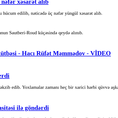
nəfər xəsarət alıb
hücum edilib, nəticədə üç nəfər yüngül xəsarət alıb.
nun Sautberi-Roud küçəsində qeydə alınıb.
sarət alıb
 xütbəsi - Hacı Rüfət Məmmədov - VİDEO
i - Hacı Rüfət Məmmədov - VİDEO
erdi
rı təkzib edib. Yoxlamalar zamanı heç bir xarici hərbi qüvvə aş
sitəsi ilə göndərdi