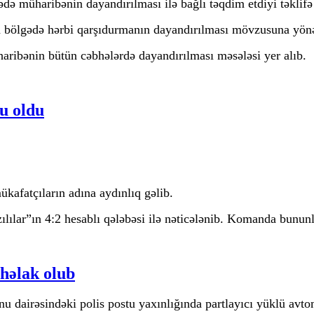
də müharibənin dayandırılması ilə bağlı təqdim etdiyi təklifə 
n bölgədə hərbi qarşıdurmanın dayandırılması mövzusuna yönə
haribənin bütün cəbhələrdə dayandırılması məsələsi yer alıb.
ə göndərdi
u oldu
afatçıların adına aydınlıq gəlib.
ılılar”ın 4:2 hesablı qələbəsi ilə nəticələnib. Komanda bunun
 həlak olub
 dairəsindəki polis postu yaxınlığında partlayıcı yüklü avtom