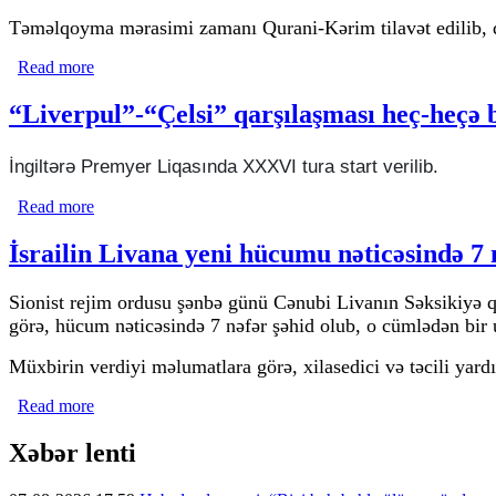
Təməlqoyma mərasimi zamanı Qurani-Kərim tilavət edilib, d
Read more
about Dağıstanda Əqsa məscidinin bənzəri inşa edilir
“Liverpul”-“Çelsi” qarşılaşması heç-heçə 
İngiltərə Premyer Liqasında XXXVI tura start verilib.
Read more
about “Liverpul”-“Çelsi” qarşılaşması heç-heçə başa çatı
İsrailin Livana yeni hücumu nəticəsində 7 n
Sionist rejim ordusu şənbə günü Cənubi Livanın Səksikiyə q
görə, hücum nəticəsində 7 nəfər şəhid olub, o cümlədən bir 
Müxbirin verdiyi məlumatlara görə, xilasedici və təcili yardım
Read more
about İsrailin Livana yeni hücumu nəticəsində 7 nəfər həya
Xəbər lenti