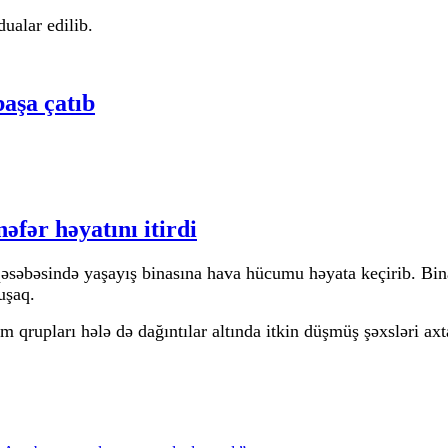
ualar edilib.
başa çatıb
b
əfər həyatını itirdi
əsəbəsində yaşayış binasına hava hücumu həyata keçirib. Bina
uşaq.
 qrupları hələ də dağıntılar altında itkin düşmüş şəxsləri axta
tını itirdi