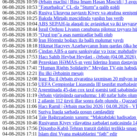
06-08-2026 10:59
Ərbəin məclisi | Binə İmam Həsən Məscidi | 3 av
06-08-2026 10:53
"Fənərbağça" ÇL-də "Şturm"a qalib gəldi
06-08-2026 10:45
Rusiya Ukrayna paytaxtı Kiyev və ətrafına genişmi
06-08-2026 10:25
Bakıda Mirtağı məscidində yanğın baş verib
06-08-2026 10:04
ABŞ SEPAH-la əlaqəli üç aviaşirkət və iki təyyarəy
05-08-2026 18:44
İsrail Ordusu Livanın cənubuna pilotsuz təyyarə hüc
05-08-2026 18:35
“Qızıl top”a əsas namizədlər bəlli olub
05-08-2026 18:30
İran Hörmüz boğazı ilə bağlı məlumat yaydı
05-08-2026 18:18
Hikmət Hacıyev Azərbaycanın İranı qardaş ölkə hes
05-08-2026 18:05
Çindən ABŞ-a qarşı sanksiyalar və ixrac məhdudiyy
05-08-2026 17:53
Hacı Sahib Heybət Heydəri - Ərbəin (04.08.202
05-08-2026 17:48
Pezeşkian HƏMAS-ın yeni liderinə İranın dəstəyini
05-08-2026 17:41
“Human Rights Solidarity” Meydan TV-nin həbsdə o
05-08-2026 12:21
Bu ilki Ərbəinin mesajı
05-08-2026 12:08
İraq: Bu il Ərbəin ziyarətinə təxminən 20 milyon in
05-08-2026 11:50
UEFA Çempionlar Liqasında III təsnifat mərhələsinə
05-08-2026 11:32
Argentinada 45-dən çox taxıl gəmisi tətil səbəbində
05-08-2026 11:19
Ərbəin yürüşündə qarşıdurma: 140 nəfər həbs olunu
05-08-2026 11:11
2 ailənin 112 üzvü illər sonra dəfn olundu - Qəzzad
05-08-2026 11:06
Hacı Ramil | Ərbəin məclisi 2026 | 04.08.2026 -
05-08-2026 11:01
Suriya İraqla sərhədə qoşun cəmləşdirir
05-08-2026 10:54
Tale Bağırzadənin xanımı: “Məktəbdəki hadisədən
05-08-2026 10:46
Rusiyanın Kiyev vilayətinə zərbələri nəticəsində 14
04-08-2026 17:56
Düşənbə-Kabil-Tehran tranzit dəhlizi tezliklə sına
04-08-2026 17:11
İslam dini Vyana məktəblərini “fəth” edir