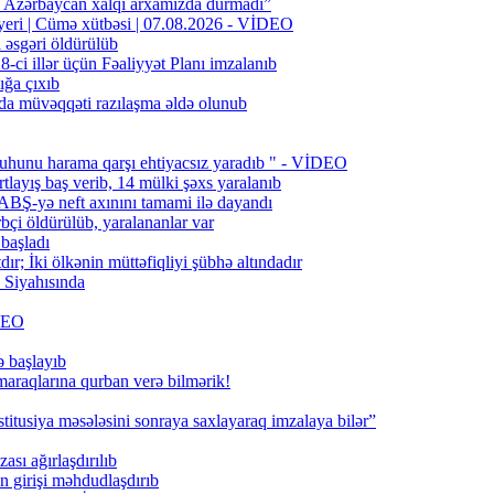
n Azərbaycan xalqı arxamızda durmadı”
 yeri | Cümə xütbəsi | 07.08.2026 - VİDEO
l əsgəri öldürülüb
ci illər üçün Fəaliyyət Planı imzalanıb
ığa çıxıb
da müvəqqəti razılaşma əldə olunub
uhunu harama qarşı ehtiyacsız yaradıb " - VİDEO
layış baş verib, 14 mülki şəxs yaralanıb
BŞ-yə neft axınını tamami ilə dayandı
bçi öldürülüb, yaralananlar var
 başladı
; İki ölkənin müttəfiqliyi şübhə altındadır
Siyahısında
İDEO
ə başlayıb
 maraqlarına qurban verə bilmərik!
titusiya məsələsini sonraya saxlayaraq imzalaya bilər”
ası ağırlaşdırılıb
girişi məhdudlaşdırıb