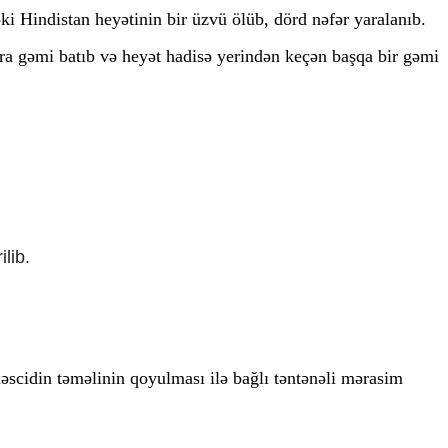
i Hindistan heyətinin bir üzvü ölüb, dörd nəfər yaralanıb.
ra gəmi batıb və heyət hadisə yerindən keçən başqa bir gəmi
lib.
scidin təməlinin qoyulması ilə bağlı təntənəli mərasim