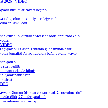
qust 2026 - VİDEO
qyaslı hücumlar həyata keçirib
ə tətbiq olunan sanksiyaları ləğv edib
umları təşkil edir
ab ediyini bildirərək “Mossad” iddialarını rədd edib
ətləri
6) VİDEO
 açıqlayıb: Fələstin Tehranın gündəmində qalır
lan jurnalisti Aytac Tapdıqla bağlı bəyanat yayıb
san qatılıb
 start verilib
n limanı tərk edə bilmir
b, yaralananlar var
a dəhşət
 VİDEO
 əvvəl oğlumun ölkədən çıxışına qadağa qoyulmuşdu”
 nəfər ölüb, 27 nəfər yaralanıb
q mərhələsinə başlayacaq