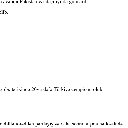
cavabını Pakistan vasitəçiliyi ilə göndərib.
lib.
la da, tarixində 26-cı dəfə Türkiyə çempionu olub.
obillə törədilən partlayış və daha sonra atışma nəticəsində