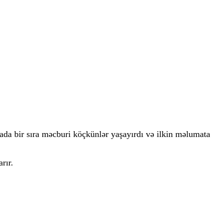
da bir sıra məcburi köçkünlər yaşayırdı və ilkin məlumata
rır.