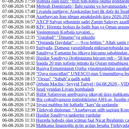
07-08-2026 17:59
Həbsdə olan qazi: “Bizi bəh-bəhlə ölümə göndərə
07-08-2026 17:44
Mehrab Dəmirzadə | İlahi razılıq və həyatımızdakı
07-08-2026 17:40
Livanda partlayış: Atəşkəsdən bəri ilk dəfə iki İsrai
07-08-2026 17:08
Azərbaycan-İran idman əməkdaşlığı üzrə 2026-2028-
07-08-2026 16:57
AXCP Salyan şöbəsinin sədri Zamin Salayev azadl
07-08-2026 16:49
KİV: Hörmüz boğazı ilə bağlı İran və Oman arasın
07-08-2026 16:44
Vaşinqtonun Kərbəla xəyaləti…
07-08-2026 12:35
"Qarabağ" "Dinamo"ya uduzdu
07-08-2026 11:45
“Quranda Qaydalar” — 9-cu bölüm " Allah sənin r
07-08-2026 11:03
Suriyada, Dəməşq yaxınlığında mikroavtobusda part
07-08-2026 10:48
Səudiyyə Yəmənin bu ölkəyə hücumu səbəbindən A
07-08-2026 10:41
Husilər Səudiyyə Ərəbistanına hücum etdi – 58 hər
07-08-2026 10:32
İraqda 20 min nəfərin iştirakı ilə Quran müsabiqəsi
07-08-2026 10:24
Rusiya Ermənistanın Qərbə yönəlməsindən narahatdır
06-08-2026 18:20
“Qaya məscidləri” UNESCO-nun Ümumdünya İrs 
06-08-2026 18:15
"Orxus" "Sabah"a qalib gəldi
06-08-2026 18:07
Ərbəin Məclisi | Seyyid Tariyel | 04.08.2026 - V
06-08-2026 17:53
İsrail yenidən Livanı bombaladı
06-08-2026 17:45
Rüfət Səfərovun apellyasiya şikayəti üzrə məhkəm
06-08-2026 17:36
Biz coğrafiyamızın üstünlüklərini ABŞ-ın, İsrailin
06-08-2026 17:24
Siyasi məhbus bir həftədir "kars"da saxlanılır
06-08-2026 12:39
Türkiyəli diplomat: “Azərbaycan sülh sazişini Kons
06-08-2026 11:43
Husilər Səudiyyə tankerini vurdular
06-08-2026 11:33
Hazırda həbsdə olan ictimai fəal Nicat İbrahimin cəz
06-08-2026 11:26
Məhkəmə İmamoğlu üçün açılan hesaba Türkiyədən 