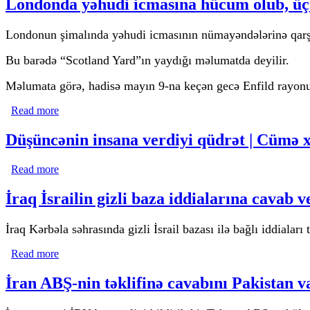
Londonda yəhudi icmasına hücum olub, üç 
Londonun şimalında yəhudi icmasının nümayəndələrinə qarşı 
Bu barədə “Scotland Yard”ın yaydığı məlumatda deyilir.
Məlumata görə, hadisə mayın 9-na keçən gecə Enfild rayonu
Read more
about Londonda yəhudi icmasına hücum olub, üç nəfər xə
Düşüncənin insana verdiyi qüdrət | Cümə
Read more
about Düşüncənin insana verdiyi qüdrət | Cümə xütbəs
İraq İsrailin gizli baza iddialarına cavab v
İraq Kərbəla səhrasında gizli İsrail bazası ilə bağlı iddiala
Read more
about İraq İsrailin gizli baza iddialarına cavab verdi
İran ABŞ-nin təklifinə cavabını Pakistan va