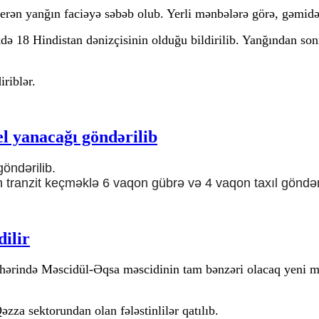
rən yanğın faciəyə səbəb olub. Yerli mənbələrə görə, gəmidək
 18 Hindistan dənizçisinin olduğu bildirilib. Yanğından son
riblər.
ayıb: Hindistanlı dənizçi ölüb
l yanacağı göndərilib
öndərilib.
anzit keçməklə 6 vaqon gübrə və 4 vaqon taxıl göndəri
ğı göndərilib
dilir
hərində Məscidül-Əqsa məscidinin tam bənzəri olacaq yeni mə
za sektorundan olan fələstinlilər qatılıb.