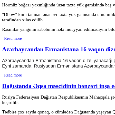
Hörmüz boğazı yaxınlığında üzən taxta yük gəmisində baş ve
"Dhow" kimi tanınan ənənəvi taxta yük gəmisində ümumilikdə
tərəfindən xilas edilib.
Rəsmilər yanğının səbəbinin hələ müəyyən edilmədiyini bildi
Read more
about Hörmüz boğazı yaxınlığında yük gəmisi yanğına uğr
Azərbaycandan Ermənistana 16 vaqon dize
Azərbaycandan Ermənistana 16 vaqon dizel yanacağı g
Eyni zamanda, Rusiyadan Ermənistana Azərbaycandan tr
Read more
about Azərbaycandan Ermənistana 16 vaqon dizel yanaca
Dağıstanda Əqsa məscidinin bənzəri inşa e
Rusiya Federasiyası Dağıstan Respublikasının Mahaçqala şə
keçirilib.
Tədbirə çox sayda qonaq, o cümlədən Dağıstanda yaşayan Qəz