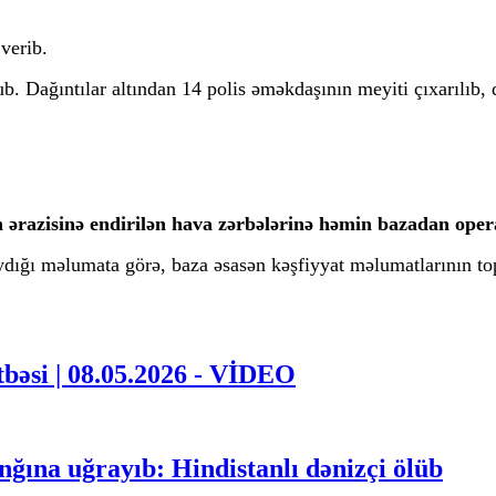
verib.
. Dağıntılar altından 14 polis əməkdaşının meyiti çıxarılıb, d
ub
n ərazisinə endirilən hava zərbələrinə həmin bazadan operat
ydığı məlumata görə, baza əsasən kəşfiyyat məlumatlarının top
tbəsi | 08.05.2026 - VİDEO
| 08.05.2026 - VİDEO
ğına uğrayıb: Hindistanlı dənizçi ölüb