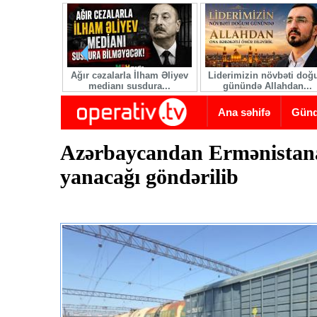
Skip to main content
Ağır cəzalarla İlham Əliyev
Liderimizin növbəti do
medianı susdura...
günündə Allahdan...
Ana səhifə
Gün
Azərbaycandan Ermənistana
yanacağı göndərilib