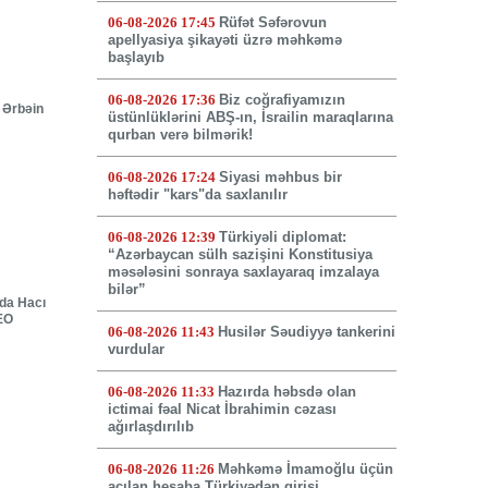
06-08-2026 17:45
Rüfət Səfərovun
apellyasiya şikayəti üzrə məhkəmə
başlayıb
06-08-2026 17:36
Biz coğrafiyamızın
 Ərbəin
üstünlüklərini ABŞ-ın, İsrailin maraqlarına
qurban verə bilmərik!
06-08-2026 17:24
Siyasi məhbus bir
həftədir "kars"da saxlanılır
06-08-2026 12:39
Türkiyəli diplomat:
“Azərbaycan sülh sazişini Konstitusiya
məsələsini sonraya saxlayaraq imzalaya
bilər”
nda Hacı
DEO
06-08-2026 11:43
Husilər Səudiyyə tankerini
vurdular
06-08-2026 11:33
Hazırda həbsdə olan
ictimai fəal Nicat İbrahimin cəzası
ağırlaşdırılıb
06-08-2026 11:26
Məhkəmə İmamoğlu üçün
açılan hesaba Türkiyədən girişi