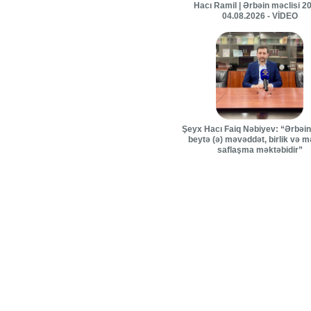
Hacı Ramil | Ərbəin məclisi 20
04.08.2026 - VİDEO
Şeyx Hacı Faiq Nəbiyev: “Ərbəin 
beytə (ə) məvəddət, birlik və 
saflaşma məktəbidir”