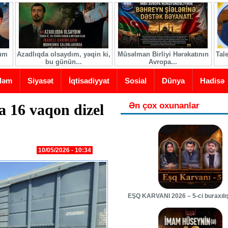
ğum
Azadlıqda olsaydım, yəqin ki,
Müsəlman Birliyi Hərəkatının
Tal
bu günün...
Avropa...
dəm
Siyasət
İqtisadiyyat
Sosial
Dünya
Hadisə
Ən çox oxunanlar
 16 vaqon dizel
10/05/2026 - 10:34
EŞQ KARVANI 2026 – 5-ci buraxılı