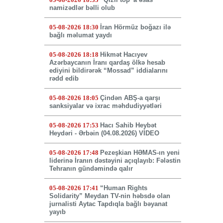
namizədlər bəlli olub
05-08-2026 18:30
İran Hörmüz boğazı ilə
bağlı məlumat yaydı
05-08-2026 18:18
Hikmət Hacıyev
Azərbaycanın İranı qardaş ölkə hesab
ediyini bildirərək “Mossad” iddialarını
rədd edib
05-08-2026 18:05
Çindən ABŞ-a qarşı
sanksiyalar və ixrac məhdudiyyətləri
05-08-2026 17:53
Hacı Sahib Heybət
Heydəri - Ərbəin (04.08.2026) VİDEO
05-08-2026 17:48
Pezeşkian HƏMAS-ın yeni
liderinə İranın dəstəyini açıqlayıb: Fələstin
Tehranın gündəmində qalır
05-08-2026 17:41
“Human Rights
Solidarity” Meydan TV-nin həbsdə olan
jurnalisti Aytac Tapdıqla bağlı bəyanat
yayıb