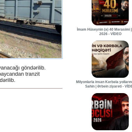
İmam Hüseynin (ə) 40 Mərasimi |
2026 - VİDEO
anacağı göndərilib.
aycandan tranzit
ərilib.
Milyonlarla insan Kərbəla yolları
Sahin | Ərbəin ziyarəti - Vİ