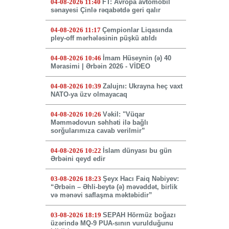
04-08-2026 11:40
FT: Avropa avtomobil
sənayesi Çinlə rəqabətdə geri qalır
04-08-2026 11:17
Çempionlar Liqasında
pley-off mərhələsinin püşkü atıldı
04-08-2026 10:46
İmam Hüseynin (ə) 40
Mərasimi | Ərbəin 2026 - VİDEO
04-08-2026 10:39
Zalujnı: Ukrayna heç vaxt
NATO-ya üzv olmayacaq
04-08-2026 10:26
Vəkil: "Vüqar
Məmmədovun səhhəti ilə bağlı
sorğularımıza cavab verilmir”
04-08-2026 10:22
İslam dünyası bu gün
Ərbəini qeyd edir
03-08-2026 18:23
Şeyx Hacı Faiq Nəbiyev:
“Ərbəin – Əhli-beytə (ə) məvəddət, birlik
və mənəvi saflaşma məktəbidir”
03-08-2026 18:19
SEPAH Hörmüz boğazı
üzərində MQ-9 PUA-sının vurulduğunu