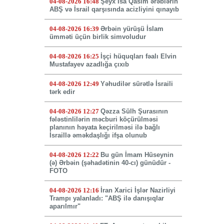
04-08-2026 16:48
Şeyx İsa Qasim ərəblərin
ABŞ və İsrail qarşısında acizliyini qınayıb
04-08-2026 16:39
Ərbəin yürüşü İslam
ümməti üçün birlik simvoludur
04-08-2026 16:25
İşçi hüquqları fəalı Elvin
Mustafayev azadlığa çıxıb
04-08-2026 12:49
Yəhudilər sürətlə İsraili
tərk edir
04-08-2026 12:27
Qəzza Sülh Şurasının
fələstinlilərin məcburi köçürülməsi
planının həyata keçirilməsi ilə bağlı
İsraillə əməkdaşlığı ifşa olunub
04-08-2026 12:22
Bu gün İmam Hüseynin
(ə) Ərbəin (şəhadətinin 40-cı) günüdür -
FOTO
04-08-2026 12:16
İran Xarici İşlər Nazirliyi
Trampı yalanladı: "ABŞ ilə danışıqlar
aparılmır"