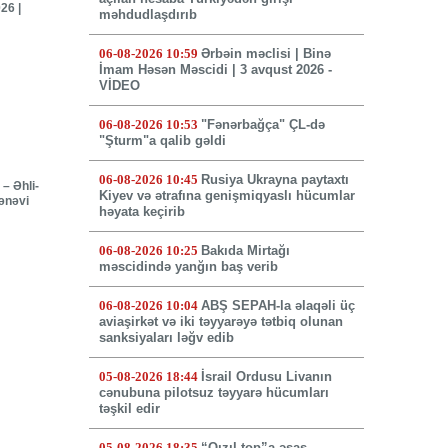
26 |
məhdudlaşdırıb
06-08-2026 10:59
Ərbəin məclisi | Binə
İmam Həsən Məscidi | 3 avqust 2026 -
VİDEO
06-08-2026 10:53
"Fənərbağça" ÇL-də
"Şturm"a qalib gəldi
06-08-2026 10:45
Rusiya Ukrayna paytaxtı
– Əhli-
Kiyev və ətrafına genişmiqyaslı hücumlar
mənəvi
həyata keçirib
06-08-2026 10:25
Bakıda Mirtağı
məscidində yanğın baş verib
06-08-2026 10:04
ABŞ SEPAH-la əlaqəli üç
aviaşirkət və iki təyyarəyə tətbiq olunan
sanksiyaları ləğv edib
05-08-2026 18:44
İsrail Ordusu Livanın
cənubuna pilotsuz təyyarə hücumları
təşkil edir
05-08-2026 18:35
“Qızıl top”a əsas