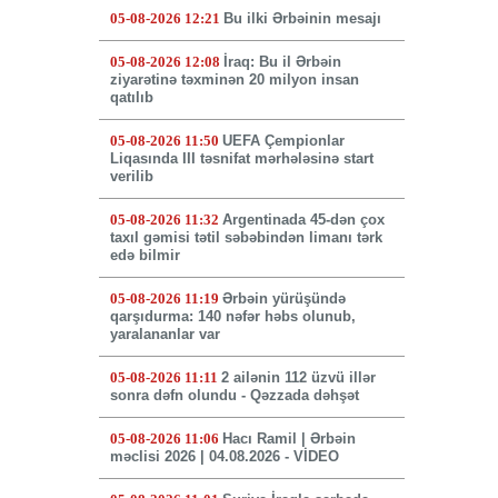
05-08-2026 12:21
Bu ilki Ərbəinin mesajı
05-08-2026 12:08
İraq: Bu il Ərbəin
ziyarətinə təxminən 20 milyon insan
qatılıb
05-08-2026 11:50
UEFA Çempionlar
Liqasında III təsnifat mərhələsinə start
verilib
05-08-2026 11:32
Argentinada 45-dən çox
taxıl gəmisi tətil səbəbindən limanı tərk
edə bilmir
05-08-2026 11:19
Ərbəin yürüşündə
qarşıdurma: 140 nəfər həbs olunub,
yaralananlar var
05-08-2026 11:11
2 ailənin 112 üzvü illər
sonra dəfn olundu - Qəzzada dəhşət
05-08-2026 11:06
Hacı Ramil | Ərbəin
məclisi 2026 | 04.08.2026 - VİDEO