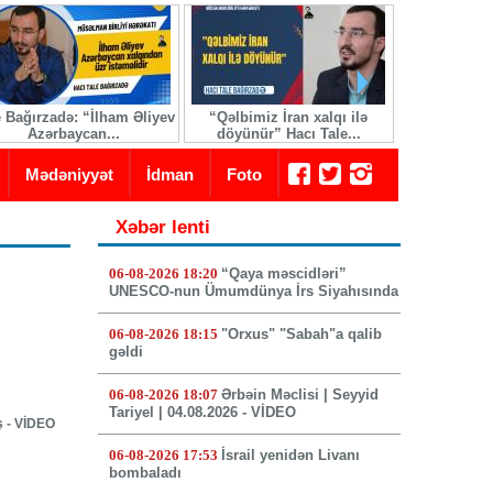
e Bağırzadə: “İlham Əliyev
“Qəlbimiz İran xalqı ilə
İranda yeni 
Azərbaycan...
döyünür” Hacı Tale...
seçi
Mədəniyyət
İdman
Foto
Xəbər lenti
06-08-2026 18:20
“Qaya məscidləri”
UNESCO-nun Ümumdünya İrs Siyahısında
06-08-2026 18:15
"Orxus" "Sabah"a qalib
gəldi
06-08-2026 18:07
Ərbəin Məclisi | Seyyid
Tariyel | 04.08.2026 - VİDEO
ş - VİDEO
06-08-2026 17:53
İsrail yenidən Livanı
bombaladı