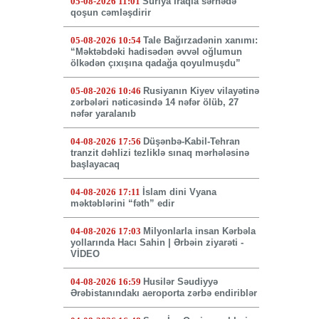
05-08-2026 11:01
Suriya İraqla sərhədə
qoşun cəmləşdirir
05-08-2026 10:54
Tale Bağırzadənin xanımı:
“Məktəbdəki hadisədən əvvəl oğlumun
ölkədən çıxışına qadağa qoyulmuşdu”
05-08-2026 10:46
Rusiyanın Kiyev vilayətinə
zərbələri nəticəsində 14 nəfər ölüb, 27
nəfər yaralanıb
04-08-2026 17:56
Düşənbə-Kabil-Tehran
tranzit dəhlizi tezliklə sınaq mərhələsinə
başlayacaq
04-08-2026 17:11
İslam dini Vyana
məktəblərini “fəth” edir
04-08-2026 17:03
Milyonlarla insan Kərbəla
yollarında Hacı Sahin | Ərbəin ziyarəti -
VİDEO
04-08-2026 16:59
Husilər Səudiyyə
Ərəbistanındakı aeroporta zərbə endiriblər