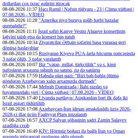
dollardan çox ixrac gəlirini itirəcək
08-08-2026 11:37
Hacı Ramil | Nəfsin tüğyanı - 23 | Cümə xütbəsi |
07.08.2026 - VİDEO
08-08-2026 11:28
"Amerika niyə buraya gəlib hərbi bazalar
qurmalıdır?"
08-08-2026 11:11
İsrail səfiri Kanye Vestin Alqarve konsertinin
ləğvini tələb etsə də konsert baş tutub
08-08-2026 10:34
Ziyarətçilər Ərbəin səfərini başa vuraraq geri
dönüşə başlayıblar
08-08-2026 10:15
Rusiyanın Kiyevə PUA-larla hücumu nəticəsində
3 nəfər ölüb, 3 nəfər yaralanıb
08-08-2026 10:07
Biz “vətən, millət, türkçülük” və s. kimi
pafosların arxasına sığınıb nə satırıq, nə də satılırıq
07-08-2026 17:59
Həbsdə olan qazi: “Bizi bəh-bəhlə ölümə
göndərən Azərbaycan xalqı arxamızda durmadı”
07-08-2026 17:44
Mehrab Dəmirzadə | İlahi razılıq və
həyatımızdakı yeri | Cümə xütbəsi | 07.08.2026 - VİDEO
07-08-2026 17:40
Livanda partlayış: Atəşkəsdən bəri ilk dəfə iki
İsrail əsgəri öldürülüb
07-08-2026 17:08
Azərbaycan-İran idman əməkdaşlığı üzrə 2026-
2028-ci illər üçün Fəaliyyət Planı imzalanıb
07-08-2026 16:57
AXCP Salyan şöbəsinin sədri Zamin Salayev
azadlığa çıxıb
07-08-2026 16:49
KİV: Hörmüz boğazı ilə bağlı İran və Oman
arasında müvəqqəti razılaşma əldə olunub