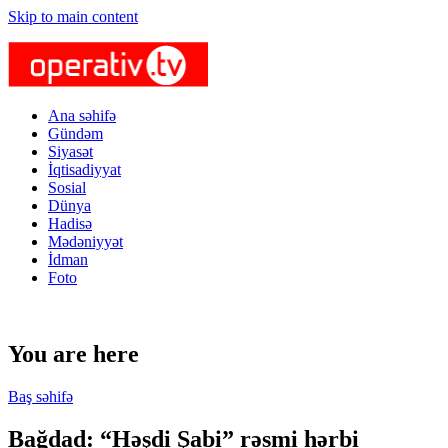
Skip to main content
Ana səhifə
Gündəm
Siyasət
İqtisadiyyat
Sosial
Dünya
Hadisə
Mədəniyyət
İdman
Foto
You are here
Baş səhifə
Bağdad: “Həşdi Şabi” rəsmi hərbi