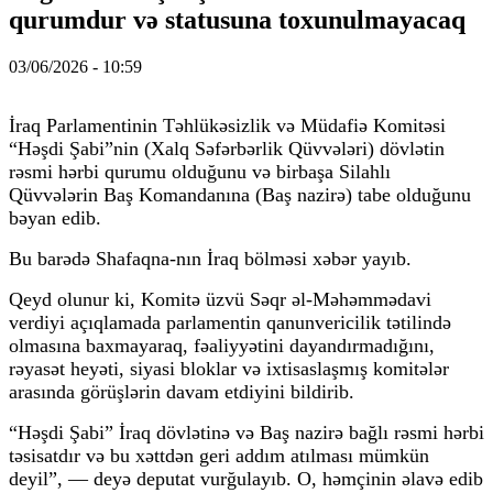
qurumdur və statusuna toxunulmayacaq
03/06/2026 - 10:59
İraq Parlamentinin Təhlükəsizlik və Müdafiə Komitəsi
“Həşdi Şabi”nin (Xalq Səfərbərlik Qüvvələri) dövlətin
rəsmi hərbi qurumu olduğunu və birbaşa Silahlı
Qüvvələrin Baş Komandanına (Baş nazirə) tabe olduğunu
bəyan edib.
Bu barədə Shafaqna-nın İraq bölməsi xəbər yayıb.
Qeyd olunur ki, Komitə üzvü Səqr əl-Məhəmmədavi
verdiyi açıqlamada parlamentin qanunvericilik tətilində
olmasına baxmayaraq, fəaliyyətini dayandırmadığını,
rəyasət heyəti, siyasi bloklar və ixtisaslaşmış komitələr
arasında görüşlərin davam etdiyini bildirib.
“Həşdi Şabi” İraq dövlətinə və Baş nazirə bağlı rəsmi hərbi
təsisatdır və bu xəttdən geri addım atılması mümkün
deyil”, — deyə deputat vurğulayıb. O, həmçinin əlavə edib