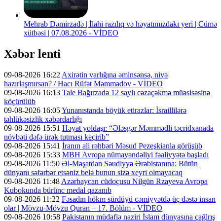
Mehrab Dəmirzadə | İlahi razılıq və həyatımızdakı yeri | Cümə
xütbəsi | 07.08.2026 - VİDEO
Xəbər lenti
09-08-2026 16:22
Axirətin varlığına əminsənsə, niyə
hazırlaşmırsan? / Hacı Rüfət Məmmədov - VİDEO
09-08-2026 16:13
Tale Bağırzadə 12 saylı cəzaçəkmə müəsisəsinə
köçürülüb
09-08-2026 16:05
Yunanıstanda böyük etirazlar: İsraillilərə
təhlükəsizlik xəbərdarlığı
09-08-2026 15:51
Həyat yoldaşı: “Ələsgər Məmmədli təcridxanada
növbəti dəfə ürək tutması keçirib”
09-08-2026 15:41
İranın ali rəhbəri Məsud Pezeşkianla görüşüb
09-08-2026 15:33
MBH Avropa nümayəndəliyi fəaliyyətə başladı
09-08-2026 11:50
Əl-Məşatdan Səudiyyə Ərəbistanına: Bütün
dünyanı səfərbər etsəniz belə bunun sizə xeyri olmayacaq
09-08-2026 11:48
Azərbaycan cüdoçusu Nilgün Rzayeva Avropa
Kubokunda bürünc medal qazanıb
09-08-2026 11:22
Fəsadın hökm sürdüyü cəmiyyətdə üç dəstə insan
olar | Mövzu-Mövzu Quran – 17. Bölüm - VİDEO
09-08-2026 10:58
Pakistanın müdafiə naziri İslam dünyasına çağlrış