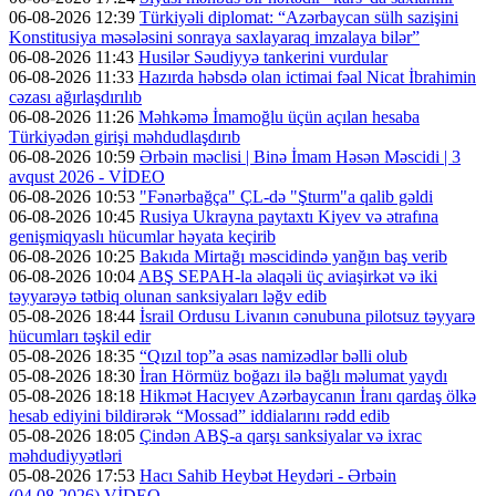
06-08-2026 12:39
Türkiyəli diplomat: “Azərbaycan sülh sazişini
Konstitusiya məsələsini sonraya saxlayaraq imzalaya bilər”
06-08-2026 11:43
Husilər Səudiyyə tankerini vurdular
06-08-2026 11:33
Hazırda həbsdə olan ictimai fəal Nicat İbrahimin
cəzası ağırlaşdırılıb
06-08-2026 11:26
Məhkəmə İmamoğlu üçün açılan hesaba
Türkiyədən girişi məhdudlaşdırıb
06-08-2026 10:59
Ərbəin məclisi | Binə İmam Həsən Məscidi | 3
avqust 2026 - VİDEO
06-08-2026 10:53
"Fənərbağça" ÇL-də "Şturm"a qalib gəldi
06-08-2026 10:45
Rusiya Ukrayna paytaxtı Kiyev və ətrafına
genişmiqyaslı hücumlar həyata keçirib
06-08-2026 10:25
Bakıda Mirtağı məscidində yanğın baş verib
06-08-2026 10:04
ABŞ SEPAH-la əlaqəli üç aviaşirkət və iki
təyyarəyə tətbiq olunan sanksiyaları ləğv edib
05-08-2026 18:44
İsrail Ordusu Livanın cənubuna pilotsuz təyyarə
hücumları təşkil edir
05-08-2026 18:35
“Qızıl top”a əsas namizədlər bəlli olub
05-08-2026 18:30
İran Hörmüz boğazı ilə bağlı məlumat yaydı
05-08-2026 18:18
Hikmət Hacıyev Azərbaycanın İranı qardaş ölkə
hesab ediyini bildirərək “Mossad” iddialarını rədd edib
05-08-2026 18:05
Çindən ABŞ-a qarşı sanksiyalar və ixrac
məhdudiyyətləri
05-08-2026 17:53
Hacı Sahib Heybət Heydəri - Ərbəin
(04.08.2026) VİDEO