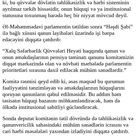
ki, bu qüvvələr dövlətin təhlükəsizlik və hərbi sisteminin
ayrılmaz tərkib hissəsidir, onun hüquqi və ya institusional
statusuna toxunmaq barədə heç bir niyyət mövcud deyil.
Əl-Məhəmmədavi parlamentin tətildən sonra “Həşdi Şabi”
ilə bağlı xüsusi qanun layihələri üzərində işi bərpa
edəcəyini diqqətə çatdırıb:
“Xalq Səfərbərlik Qüvvələri Heyəti haqqında qanun və
onun əməkdaşlarının pensiya təminatı qanunu komitəmizin
diqqət mərkəzində olan və növbəti mərhələdə parlamentin
prioritetləri sırasına daxil ediləcək mühüm sənədlərdir.”
Komitə rəsmisi qeyd edib ki, əsas məqsəd bu qurumun
fəaliyyətini tənzimləyən və əməkdaşlarının hüquqlarını
qoruyan qanunların qəbul edilməsidir. Bu addım həm
təsisatın hüquqi bazasını möhkəmləndirəcək, həm də
ölkədə institusional sabitliyi gücləndirəcək.
Sonda deputat komitənin tətil dövründə də təhlükəsizlik və
qanunvericilik sahəsindəki mühüm sənədlərin icrasını və
cari hərbi məsələləri yaxından izlədiyini diqqətə çatdırıb.