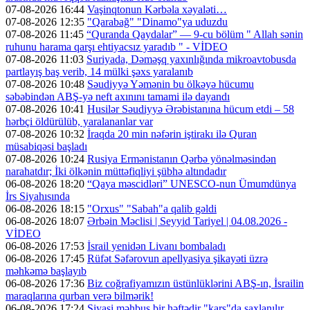
07-08-2026 16:44
Vaşinqtonun Kərbəla xəyaləti…
07-08-2026 12:35
"Qarabağ" "Dinamo"ya uduzdu
07-08-2026 11:45
“Quranda Qaydalar” — 9-cu bölüm " Allah sənin
ruhunu harama qarşı ehtiyacsız yaradıb " - VİDEO
07-08-2026 11:03
Suriyada, Dəməşq yaxınlığında mikroavtobusda
partlayış baş verib, 14 mülki şəxs yaralanıb
07-08-2026 10:48
Səudiyyə Yəmənin bu ölkəyə hücumu
səbəbindən ABŞ-yə neft axınını tamami ilə dayandı
07-08-2026 10:41
Husilər Səudiyyə Ərəbistanına hücum etdi – 58
hərbçi öldürülüb, yaralananlar var
07-08-2026 10:32
İraqda 20 min nəfərin iştirakı ilə Quran
müsabiqəsi başladı
07-08-2026 10:24
Rusiya Ermənistanın Qərbə yönəlməsindən
narahatdır; İki ölkənin müttəfiqliyi şübhə altındadır
06-08-2026 18:20
“Qaya məscidləri” UNESCO-nun Ümumdünya
İrs Siyahısında
06-08-2026 18:15
"Orxus" "Sabah"a qalib gəldi
06-08-2026 18:07
Ərbəin Məclisi | Seyyid Tariyel | 04.08.2026 -
VİDEO
06-08-2026 17:53
İsrail yenidən Livanı bombaladı
06-08-2026 17:45
Rüfət Səfərovun apellyasiya şikayəti üzrə
məhkəmə başlayıb
06-08-2026 17:36
Biz coğrafiyamızın üstünlüklərini ABŞ-ın, İsrailin
maraqlarına qurban verə bilmərik!
06-08-2026 17:24
Siyasi məhbus bir həftədir "kars"da saxlanılır