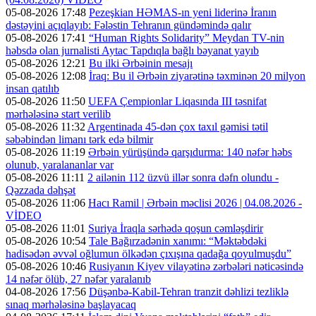
05-08-2026 17:48
Pezeşkian HƏMAS-ın yeni liderinə İranın
dəstəyini açıqlayıb: Fələstin Tehranın gündəmində qalır
05-08-2026 17:41
“Human Rights Solidarity” Meydan TV-nin
həbsdə olan jurnalisti Aytac Tapdıqla bağlı bəyanat yayıb
05-08-2026 12:21
Bu ilki Ərbəinin mesajı
05-08-2026 12:08
İraq: Bu il Ərbəin ziyarətinə təxminən 20 milyon
insan qatılıb
05-08-2026 11:50
UEFA Çempionlar Liqasında III təsnifat
mərhələsinə start verilib
05-08-2026 11:32
Argentinada 45-dən çox taxıl gəmisi tətil
səbəbindən limanı tərk edə bilmir
05-08-2026 11:19
Ərbəin yürüşündə qarşıdurma: 140 nəfər həbs
olunub, yaralananlar var
05-08-2026 11:11
2 ailənin 112 üzvü illər sonra dəfn olundu -
Qəzzada dəhşət
05-08-2026 11:06
Hacı Ramil | Ərbəin məclisi 2026 | 04.08.2026 -
VİDEO
05-08-2026 11:01
Suriya İraqla sərhədə qoşun cəmləşdirir
05-08-2026 10:54
Tale Bağırzadənin xanımı: “Məktəbdəki
hadisədən əvvəl oğlumun ölkədən çıxışına qadağa qoyulmuşdu”
05-08-2026 10:46
Rusiyanın Kiyev vilayətinə zərbələri nəticəsində
14 nəfər ölüb, 27 nəfər yaralanıb
04-08-2026 17:56
Düşənbə-Kabil-Tehran tranzit dəhlizi tezliklə
sınaq mərhələsinə başlayacaq