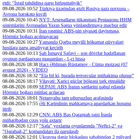
etdi: "İsrail təhdidinə qarşı birləşməliyik"
09-08-2026 10:52
Türkiyə üzərindən gizli Rusiya qazı qorxusu –
Avropa hərəkətə keçdi
09-08-2026 10:45
NYT: Arsenalların tükənməsi Pentaqonu HHM
sistemlərini Avropadan Yaxın Şərqə yönləndirməyə məcbur edir
09-08-2026 10:31
İran rəsmisi: ABŞ-nin siyasəti dəyişməsə,
Hörmüz boğazı açılmayacaq
09-08-2026 10:27
Yəməndə Qərbə meyilli hökumət qüvvələri
husilərə qarşı əməliyyat keçirib
09-08-2026 10:13
Şah İsmayıl Səfəvi – son dövrlər hədəflənən
oyunun pərdəarxası məqamları - 1-ci hissə
08-08-2026 18:38
Hacı Əhliman Rüstəmov - Cümə moizəsi (07
avqust 2026) - VİDEO
08-08-2026 18:32
“Elə bil ki, burada terrorçular mühakimə olunur”
08-08-2026 18:17
Vilayəti: Xarici güclər bölgəni tərk etməlidir
08-08-2026 18:09
SEPAH: ABŞ İranın şərtlərini qəbul edəndə
Hörmüz boğazı mütləq açılacaq
08-08-2026 18:01
Netanyahu tam uğursuzluq ərəfəsində
08-08-2026 17:55
Əli Kərimlinin məhkəməyə aparılarkən huşunu
itirib
08-08-2026 12:29
CNN: ABŞ Baş Qərargah rəisi İranla
müharibədən çıxış yolu axtarır
08-08-2026 12:17
"Şəfa" yoxlama oyunlarında "Neftçi-2" və
"Qarabağ-2" komandaları ilə qarşılaşıb
08-08-2026 12:01
Ukrayna dəniz blokadası səbəbindən 2 milyard