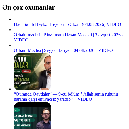
Ən çox oxunanlar
Hacı Sahib Heybət Heydəri - Ərbəin (04.08.2026) VİDEO
Ərbəin məclisi | Binə İmam Həsən Məscidi | 3 avqust 2026 -
VİDEO
Ərbəin Məclisi | Seyyid Tariyel | 04.08.2026 - VİDEO
“Quranda Qaydalar” — 9-cu bölüm " Allah sənin ruhunu
harama qarşı ehtiyacsız yaradıb " - VİDEO