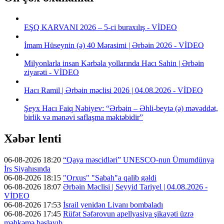
EŞQ KARVANI 2026 – 5-ci buraxılış - VİDEO
İmam Hüseynin (ə) 40 Mərasimi | Ərbəin 2026 - VİDEO
Milyonlarla insan Kərbəla yollarında Hacı Sahin | Ərbəin
ziyarəti - VİDEO
Hacı Ramil | Ərbəin məclisi 2026 | 04.08.2026 - VİDEO
Şeyx Hacı Faiq Nəbiyev: “Ərbəin – Əhli-beytə (ə) məvəddət,
birlik və mənəvi saflaşma məktəbidir”
Xəbər lenti
06-08-2026 18:20
“Qaya məscidləri” UNESCO-nun Ümumdünya
İrs Siyahısında
06-08-2026 18:15
"Orxus" "Sabah"a qalib gəldi
06-08-2026 18:07
Ərbəin Məclisi | Seyyid Tariyel | 04.08.2026 -
VİDEO
06-08-2026 17:53
İsrail yenidən Livanı bombaladı
06-08-2026 17:45
Rüfət Səfərovun apellyasiya şikayəti üzrə
məhkəmə başlayıb