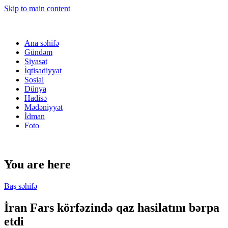
Skip to main content
Ana səhifə
Gündəm
Siyasət
İqtisadiyyat
Sosial
Dünya
Hadisə
Mədəniyyət
İdman
Foto
You are here
Baş səhifə
İran Fars körfəzində qaz hasilatını bərpa
etdi