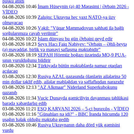
püşkü atıldı
04-08-2026 10:46
İmam Hüseynin (ə) 40 Mərasimi | Ərbəin 2026 -
VİDEO
04-08-2026 10:39
Zalujnı: Ukrayna heç vaxt NATO-ya üzv
olmayacaq
04-08-2026 10:26
Vəkil: "Vüqar Məmmədovun səhhəti ilə bağlı
sorğularımıza cavab verilmir”
04-08-2026 10:22
İslam dünyası bu gün Ərbəini qeyd edir
03-08-2026 18:23
Şeyx Hacı Faiq Nəbiyev: “Ərbəin – Əhli-beytə
(ə) məvəddət, birlik və mənəvi saflaşma məktəbidir”
03-08-2026 18:19
SEPAH Hörmüz boğazı üzərində MQ-9 PUA-
sının vurulduğunu bildirir
03-08-2026 12:34
Türkiyədə bütün məktəblərdə namaz otaqları
açılacaq
03-08-2026 12:30
Rusiya AZAL qəzasında ölənlərin ailələrinə 50
min dollar təklif edib, ailələr məbləğdən və şəffaflıqdan narazıdır
03-08-2026 12:13
"AZ Alkmaar" Niderland Superkubokunu
qazanıb
03-08-2026 11:34
Vuçiç Dunayda gəmiçiliyin dayanması təhlükəsi
barədə xəbərdarlıq edib
03-08-2026 11:21
EŞQ KARVANI 2026 – 5-ci buraxılış - VİDEO
03-08-2026 11:16
"Günahları nə idi?" - BBC İranda hücumda 120
uşağın həlak olduğu məktəbə gedib
03-08-2026 10:46
Rusiya Ukraynanın daha dörd yük gəmisini
vurdu