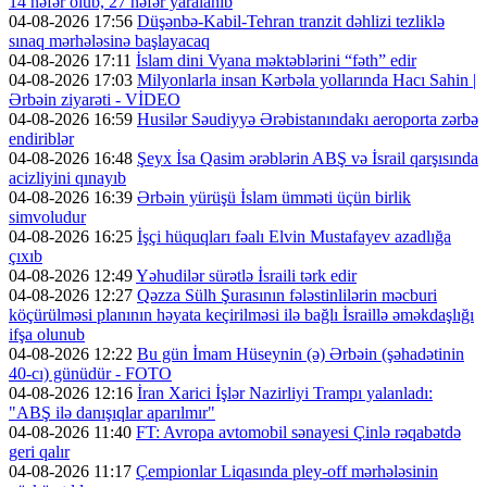
14 nəfər ölüb, 27 nəfər yaralanıb
04-08-2026 17:56
Düşənbə-Kabil-Tehran tranzit dəhlizi tezliklə
sınaq mərhələsinə başlayacaq
04-08-2026 17:11
İslam dini Vyana məktəblərini “fəth” edir
04-08-2026 17:03
Milyonlarla insan Kərbəla yollarında Hacı Sahin |
Ərbəin ziyarəti - VİDEO
04-08-2026 16:59
Husilər Səudiyyə Ərəbistanındakı aeroporta zərbə
endiriblər
04-08-2026 16:48
Şeyx İsa Qasim ərəblərin ABŞ və İsrail qarşısında
acizliyini qınayıb
04-08-2026 16:39
Ərbəin yürüşü İslam ümməti üçün birlik
simvoludur
04-08-2026 16:25
İşçi hüquqları fəalı Elvin Mustafayev azadlığa
çıxıb
04-08-2026 12:49
Yəhudilər sürətlə İsraili tərk edir
04-08-2026 12:27
Qəzza Sülh Şurasının fələstinlilərin məcburi
köçürülməsi planının həyata keçirilməsi ilə bağlı İsraillə əməkdaşlığı
ifşa olunub
04-08-2026 12:22
Bu gün İmam Hüseynin (ə) Ərbəin (şəhadətinin
40-cı) günüdür - FOTO
04-08-2026 12:16
İran Xarici İşlər Nazirliyi Trampı yalanladı:
"ABŞ ilə danışıqlar aparılmır"
04-08-2026 11:40
FT: Avropa avtomobil sənayesi Çinlə rəqabətdə
geri qalır
04-08-2026 11:17
Çempionlar Liqasında pley-off mərhələsinin