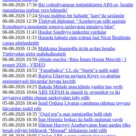
06-08-2026 17:36
Biz coğrafiyamızın üstünlüklərini ABŞ-ın, İsrailin
maraqlarına qurban verə bilmərik!
06-08-2026 17:24
Siyasi məhbus bir həftədir "kars"da saxlanılır
06-08-2026 12:39
Türkiyəli diplomat: “Azərbaycan sülh sazişini
Konstitusiya məsələsini sonraya saxlayaraq imzalaya bilər”
06-08-2026 11:43
Husilər Səudiyyə tankerini vurdular
06-08-2026 11:33
Hazırda həbsdə olan ictimai fəal Nicat İbrahimin
cəzası ağırlaşdırılıb
06-08-2026 11:26
Məhkəmə İmamoğlu üçün açılan hesaba
Türkiyədən girişi məhdudlaşdırıb
06-08-2026 10:59
Ərbəin məclisi | Binə İmam Həsən Məscidi | 3
avqust 2026 - VİDEO
06-08-2026 10:53
"Fənərbağça" ÇL-də "Şturm"a qalib gəldi
06-08-2026 10:45
Rusiya Ukrayna paytaxtı Kiyev və ətrafına
genişmiqyaslı hücumlar həyata keçirib
06-08-2026 10:25
Bakıda Mirtağı məscidində yanğın baş verib
06-08-2026 10:04
ABŞ SEPAH-la əlaqəli üç aviaşirkət və iki
təyyarəyə tətbiq olunan sanksiyaları ləğv edib
05-08-2026 18:44
İsrail Ordusu Livanın cənubuna pilotsuz təyyarə
hücumları təşkil edir
05-08-2026 18:35
“Qızıl top”a əsas namizədlər bəlli olub
05-08-2026 18:30
İran Hörmüz boğazı ilə bağlı məlumat yaydı
05-08-2026 18:18
Hikmət Hacıyev Azərbaycanın İranı qardaş ölkə
hesab ediyini bildirərək “Mossad” iddialarını rədd edib
05-08-2026 18:05
Çindən ABŞ-a qarşı sanksiyalar və ixrac