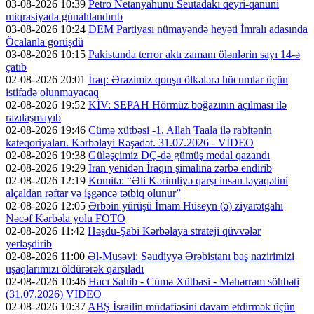
03-08-2026 10:39
Petro Netanyahunu Seutadakı qeyri-qanuni
miqrasiyada günahlandırıb
03-08-2026 10:24
DEM Partiyası nümayəndə heyəti İmralı adasında
Öcalanla görüşdü
03-08-2026 10:15
Pakistanda terror aktı zamanı ölənlərin sayı 14-ə
çatıb
02-08-2026 20:01
İraq: Ərazimiz qonşu ölkələrə hücumlar üçün
istifadə olunmayacaq
02-08-2026 19:52
KİV: SEPAH Hörmüz boğazının açılması ilə
razılaşmayıb
02-08-2026 19:46
Cümə xütbəsi -1. Allah Taala ilə rabitənin
kateqoriyaları. Kərbəlayi Rəşadət. 31.07.2026 - VİDEO
02-08-2026 19:38
Güləşçimiz DÇ-də gümüş medal qazandı
02-08-2026 19:29
İran yenidən İraqın şimalına zərbə endirib
02-08-2026 12:19
Komitə: “Əli Kərimliyə qarşı insan ləyaqətini
alçaldan rəftar və işgəncə tətbiq olunur”
02-08-2026 12:05
Ərbəin yürüşü İmam Hüseyn (ə) ziyarətgahı
Nəcəf Kərbəla yolu FOTO
02-08-2026 11:42
Həşdu-Şabi Kərbəlaya strateji qüvvələr
yerləşdirib
02-08-2026 11:00
Əl-Musəvi: Səudiyyə Ərəbistanı baş nazirimizi
uşaqlarımızı öldürərək qarşıladı
02-08-2026 10:46
Hacı Sahib - Cümə Xütbəsi - Məhərrəm söhbəti
(31.07.2026) VİDEO
02-08-2026 10:37
ABŞ İsrailin müdafiəsini davam etdirmək üçün