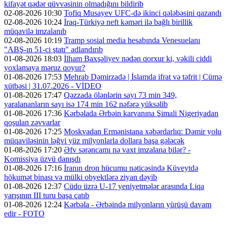
kifayət qədər qüvvəsinin olmadığını bildirib
02-08-2026 10:30
Tofiq Musayev UFC-də ikinci qələbəsini qazandı
02-08-2026 10:24
İraq-Türkiyə neft kəməri ilə bağlı birillik
müqavilə imzalanıb
02-08-2026 10:19
Tramp sosial media hesabında Venesuelanı
"ABŞ-ın 51-ci ştatı" adlandırıb
01-08-2026 18:03
İlham Baxşəliyev nədən qorxur ki, vəkili ciddi
yoxlamaya məruz qoyur?
01-08-2026 17:53
Mehrab Dəmirzadə | İslamda ifrat və təfrit | Cümə
xütbəsi | 31.07.2026 - VİDEO
01-08-2026 17:47
Qəzzada ölənlərin sayı 73 min 349,
yaralananların sayı isə 174 min 162 nəfərə yüksəlib
01-08-2026 17:36
Kərbəlada Ərbəin karvanına Şimali Nigeriyadan
qoşulan zəvvarlar
01-08-2026 17:25
Moskvadan Ermənistana xəbərdarlıq: Dəmir yolu
müqaviləsinin ləğvi yüz milyonlarla dollara başa gələcək
01-08-2026 17:20
Əfv sərəncamı nə vaxt imzalana bilər? -
Komissiya üzvü danışdı
01-08-2026 17:16
İranın dron hücumu nəticəsində Küveytdə
hökumət binası və mülki obyektlərə ziyan dəyib
01-08-2026 12:37
Cüdo üzrə U-17 yeniyetmələr arasında Liqa
yarışının III turu başa çatıb
01-08-2026 12:24
Kərbəla - Ərbəində milyonların yürüşü davam
edir - FOTO