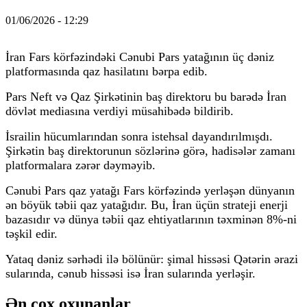
01/06/2026 - 12:29
İran Fars körfəzindəki Cənubi Pars yatağının üç dəniz
platformasında qaz hasilatını bərpa edib.
Pars Neft və Qaz Şirkətinin baş direktoru bu barədə İran
dövlət mediasına verdiyi müsahibədə bildirib.
İsrailin hücumlarından sonra istehsal dayandırılmışdı.
Şirkətin baş direktorunun sözlərinə görə, hadisələr zamanı
platformalara zərər dəyməyib.
Cənubi Pars qaz yatağı Fars körfəzində yerləşən dünyanın
ən böyük təbii qaz yatağıdır. Bu, İran üçün strateji enerji
bazasıdır və dünya təbii qaz ehtiyatlarının təxminən 8%-ni
təşkil edir.
Yataq dəniz sərhədi ilə bölünür: şimal hissəsi Qətərin ərazi
sularında, cənub hissəsi isə İran sularında yerləşir.
Ən çox oxunanlar