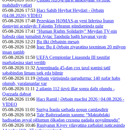
məhdudiyyətləri
05-08-2026 17:53
Hacı Sahib Heybət Heydəri - Ərbəin
(04.08.2026) VİDEO
05-08-2026 17:48
Pezeşkian HƏMAS-ın yeni liderinə İranın
dəstəyini açıqlayıb: Fələstin Tehranın gündəmində qalır
05-08-2026 17:41
“Human Rights Solidarity” Meydan TV-nin
həbsdə olan jurnalisti Aytac Tapdıqla bağlı bəyanat yayıb
05-08-2026 12:21
Bu ilki Ərbəinin mesajı
05-08-2026 12:08
İraq: Bu il Ərbəin ziyarətinə təxminən 20 milyon
insan qatılıb
05-08-2026 11:50
UEFA Çempionlar Liqasında III təsnifat
mərhələsinə start verilib
05-08-2026 11:32
Argentinada 45-dən çox taxıl gəmisi tətil
səbəbindən limanı tərk edə bilmir
05-08-2026 11:19
Ərbəin yürüşündə qarşıdurma: 140 nəfər həbs
olunub, yaralananlar var
05-08-2026 11:11
2 ailənin 112 üzvü illər sonra dəfn olundu -
Qəzzada dəhşət
05-08-2026 11:06
Hacı Ramil | Ərbəin məclisi 2026 | 04.08.2026 -
VİDEO
05-08-2026 11:01
Suriya İraqla sərhədə qoşun cəmləşdirir
05-08-2026 10:54
Tale Bağırzadənin xanımı: “Məktəbdəki
hadisədən əvvəl oğlumun ölkədən çıxışına qadağa qoyulmuşdu”
05-08-2026 10:46
Rusiyanın Kiyev vilayətinə zərbələri nəticəsində