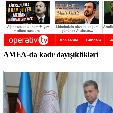
Skip to main content
Ağır cəzalarla İlham Əliyev
Liderimizin növbəti doğum
Azadlı
medianı susdura...
günündə Allahdan...
Ana səhifə
Gündəm
Si
AMEA-da kadr dəyişiklikləri