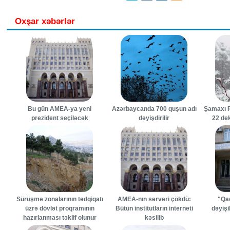
Oxşar xəbərlər
Bu gün AMEA-ya yeni
Azərbaycanda 700 quşun adı
Şamaxı R
prezident seçiləcək
dəyişdirilir
22 de
Sürüşmə zonalarının tədqiqatı
AMEA-nın serveri çökdü:
"Qa
üzrə dövlət proqramının
Bütün institutların interneti
dəyişik
hazırlanması təklif olunur
kəsilib