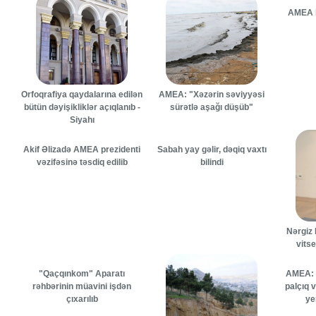
AMEA b
Orfoqrafiya qaydalarına edilən
AMEA: "Xəzərin səviyyəsi
bütün dəyişikliklər açıqlanıb -
sürətlə aşağı düşüb"
Siyahı
Akif Əlizadə AMEA prezidenti
Sabah yay gəlir, dəqiq vaxtı
vəzifəsinə təsdiq edilib
bilindi
Nərgiz
vitse
"Qaçqınkom" Aparatı
AMEA: 
rəhbərinin müavini işdən
palçıq v
çıxarılıb
ye