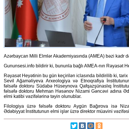
Azərbaycan Milli Elmlər Akademiyasında (AMEA) bəzi kadr dəyi
Gununsesi.info bildirir ki, bununla bağlı AMEA-nın Rəyasət He
Rəyasət Heyətinin bu gün keçirilən iclasında bildirilib ki, tarix
Sevil Ağaməliyeva Arxeologiya və Etnoqrafiya İnstitutunu
fəlsəfə doktoru Südabə Hüseynova Qafqazşünaslıq İnstitutun
fəlsəfə doktoru Mehman Həsənov Nizami Gəncəvi adına Ədəb
elmi katibi vəzifələrinə təyin olunublar.
Filologiya üzrə fəlsəfə doktoru Aygün Bağırova isə Ni
Ədəbiyyat İnstitutunun elmi işlər üzrə direktor müavini vəzifəsi