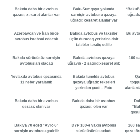
Bakıda daha bir avtobus
Bakı-Sumqayıt yolunda
“BakuBu
qəzası, xəsarət alanlar var
sərnişin avtobusu qəzaya
uğradı:
uğradı: xəsarət alanlar var
Azərbaycan və İran birgə
Bakıda avtobus və taksilər
Bu avto
avtobus istehsal edəcək
üçün duracaq yerlərinə dair
tələblər təsdiq edilib
Bakıda sürücüsüz sərnişin
Bakıda avtobus qəzaya
160 sa
avtobusları olacaq
uğrayıb - 2 şagird xəsarət alıb
Yevlaxda avtobus qəzasında
Bakıda tuneldə avtobus
Qa
11 nəfər yaralanıb
qəzaya uğradı: təkərləri
toqq
yerindən çıxdı – Foto
alanlard
Bakıda daha bir avtobus
Bakıda daha bir avtobus
Da
qəzası: ölən var
qəzası: ölən var
“Bak
qoşul
Bakıya 70 ədəd "Avro 6"
DYP 100-ə yaxın avtobus
160 sa
sərnişin avtobusu gətirilir
sürücüsünü saxladı
qəza tör