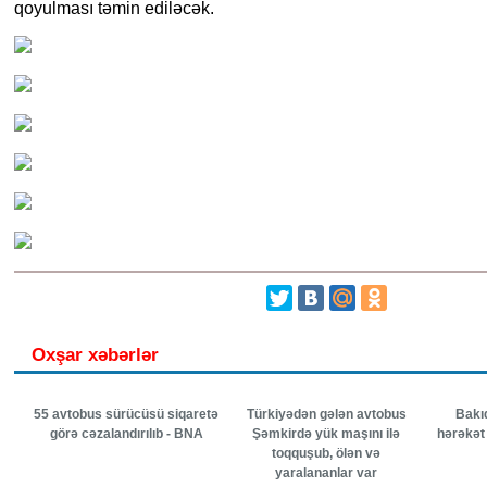
qoyulması təmin ediləcək.
Oxşar xəbərlər
55 avtobus sürücüsü siqaretə
Türkiyədən gələn avtobus
Bakı
görə cəzalandırılıb - BNA
Şəmkirdə yük maşını ilə
hərəkət
toqquşub, ölən və
yaralananlar var