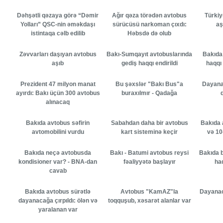
Dəhşətli qəzaya görə “Dəmir
Ağır qəza törədən avtobus
Türkiy
Yolları” QSC-nin əməkdaşı
sürücüsü narkoman çıxdı:
aş
istintaqa cəlb edilib
Həbsdə də olub
Zəvvarları daşıyan avtobus
Bakı-Sumqayıt avtobuslarında
Bakıda
aşıb
gediş haqqı endirildi
haqqı 
Prezident 47 milyon manat
Bu şəxslər "Bakı Bus"a
Dayana
ayırdı: Bakı üçün 300 avtobus
buraxılmır - Qadağa
alınacaq
Bakıda avtobus səfirin
Sabahdan daha bir avtobus
Bakıda 
avtomobilini vurdu
kart sisteminə keçir
və 10
Bakıda neçə avtobusda
Bakı - Batumi avtobus reysi
Bakıda b
kondisioner var? - BNA-dan
fəaliyyətə başlayır
ha
cavab
Bakıda avtobus sürətlə
Avtobus "KamAZ"la
Dayanac
dayanacağa çırpıldı: ölən və
toqquşub, xəsarət alanlar var
yaralanan var