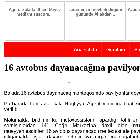
Skip to main content
Ağır cəzalarla İlham Əliyev
Liderimizin növbəti doğum
Azadlı
medianı susdura...
günündə Allahdan...
Ana səhifə
Gündəm
Si
16 avtobus dayanacağına pavilyo
Bakıda 16 avtobus dayanacaq məntəqəsində pavilyonlar qoy
Bu barədə
Lent.az-a
Bakı Nəqliyyat Agentliyinin mətbuat 
verilib.
Məlumatda bildirilir ki, mütəxəssislərin apardığı təhlil
sərnişinlərdən 141 Çağrı Mərkəzinə daxil olan mür
müəyyənləşdirilən 16 avtobus dayanacaq məntəqəsində pavi
istiqamətdə işlər davam etdirilir və digər məntəqələrd