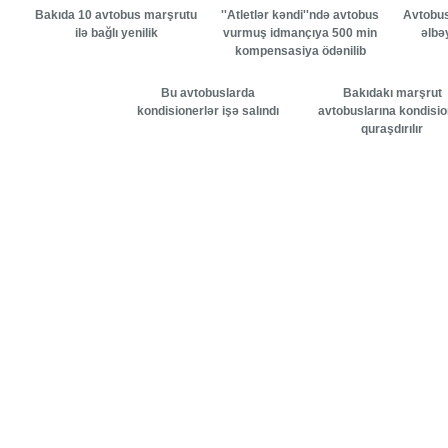
Bakıda 10 avtobus marşrutu
''Atletlər kəndi''ndə avtobus
Avtobusa
ilə bağlı yenilik
vurmuş idmançıya 500 min
əlbə
kompensasiya ödənilib
Bu avtobuslarda
Bakıdakı marşrut
kondisionerlər işə salındı
avtobuslarına kondisi
quraşdırılır