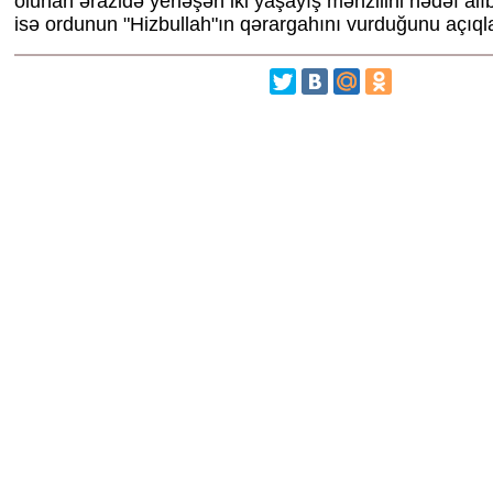
olunan ərazidə yerləşən iki yaşayış mənzilini hədəf alıb.
isə ordunun "Hizbullah"ın qərargahını vurduğunu açıql