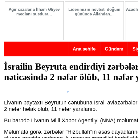
Skip to main content
Ağır cəzalarla İlham Əliyev
Liderimizin növbəti doğum
Azadlı
medianı susdura...
günündə Allahdan...
Ana səhifə
Gündəm
Si
İsrailin Beyruta endirdiyi zərbələ
nəticəsində 2 nəfər ölüb, 11 nəfər
Livanın paytaxtı Beyrutun cənubuna İsrail aviazərbələri
2 nəfər həlak olub, 11 nəfər yaralanıb.
Bu barədə Livanın Milli Xəbər Agentliyi (NNA) məlumat
Məlumata görə, zərbələr "Hizbullah"ın əsas dayaqları