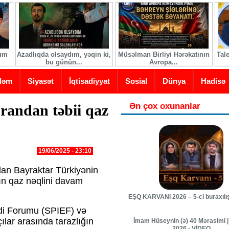
ğum
Azadlıqda olsaydım, yəqin ki,
Müsəlman Birliyi Hərəkatının
Tal
bu günün...
Avropa...
dəm
Siyasət
İqtisadiyyat
Sosial
Dünya
Hadisə
Ən çox oxunanlar
İrandan təbii qaz
19/06/2025 - 23:10
slan Bayraktar Türkiyənin
nın qaz nəqlini davam
EŞQ KARVANI 2026 – 5-ci buraxılı
adi Forumu (SPIEF) və
çılar arasında tarazlığın
İmam Hüseynin (ə) 40 Mərasimi |
2026 - VİDEO