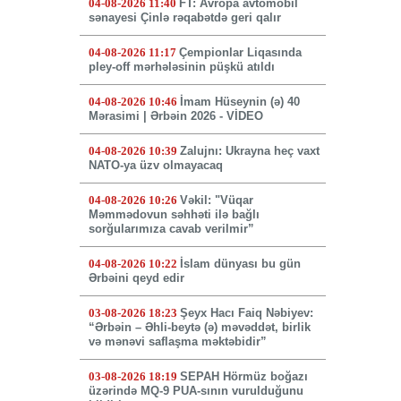
04-08-2026 11:40
FT: Avropa avtomobil
sənayesi Çinlə rəqabətdə geri qalır
04-08-2026 11:17
Çempionlar Liqasında
pley-off mərhələsinin püşkü atıldı
04-08-2026 10:46
İmam Hüseynin (ə) 40
Mərasimi | Ərbəin 2026 - VİDEO
04-08-2026 10:39
Zalujnı: Ukrayna heç vaxt
NATO-ya üzv olmayacaq
04-08-2026 10:26
Vəkil: "Vüqar
Məmmədovun səhhəti ilə bağlı
sorğularımıza cavab verilmir”
04-08-2026 10:22
İslam dünyası bu gün
Ərbəini qeyd edir
03-08-2026 18:23
Şeyx Hacı Faiq Nəbiyev:
“Ərbəin – Əhli-beytə (ə) məvəddət, birlik
və mənəvi saflaşma məktəbidir”
03-08-2026 18:19
SEPAH Hörmüz boğazı
üzərində MQ-9 PUA-sının vurulduğunu