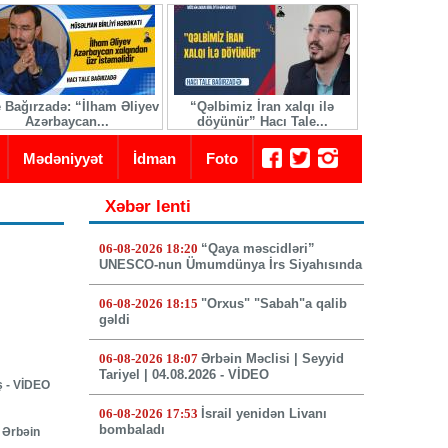
e Bağırzadə: “İlham Əliyev
“Qəlbimiz İran xalqı ilə
İranda yeni 
Azərbaycan...
döyünür” Hacı Tale...
seçi
Mədəniyyət
İdman
Foto
Xəbər lenti
06-08-2026 18:20
“Qaya məscidləri”
UNESCO-nun Ümumdünya İrs Siyahısında
06-08-2026 18:15
"Orxus" "Sabah"a qalib
gəldi
06-08-2026 18:07
Ərbəin Məclisi | Seyyid
Tariyel | 04.08.2026 - VİDEO
ş - VİDEO
06-08-2026 17:53
İsrail yenidən Livanı
bombaladı
 Ərbəin