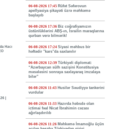
06-08-2026 17:45
Rüfət Səfərovun
apellyasiya şikayəti üzrə məhkəmə
başlayıb
06-08-2026 17:36
Biz coğrafiyamızın
üstünlüklərini ABŞ-ın, İsrailin maraqlarına
qurban verə bilmərik!
nda Hacı
06-08-2026 17:24
Siyasi məhbus bir
DEO
həftədir "kars"da saxlanılır
06-08-2026 12:39
Türkiyəli diplomat:
“Azərbaycan sülh sazişini Konstitusiya
məsələsini sonraya saxlayaraq imzalaya
bilər”
06-08-2026 11:43
Husilər Səudiyyə tankerini
vurdular
26 |
06-08-2026 11:33
Hazırda həbsdə olan
ictimai fəal Nicat İbrahimin cəzası
ağırlaşdırılıb
06-08-2026 11:26
Məhkəmə İmamoğlu üçün
açılan hesaba Türkiyədən girişi