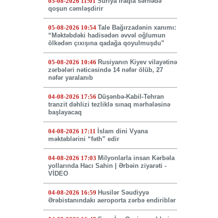
05-08-2026 11:01
Suriya İraqla sərhədə
qoşun cəmləşdirir
05-08-2026 10:54
Tale Bağırzadənin xanımı:
“Məktəbdəki hadisədən əvvəl oğlumun
ölkədən çıxışına qadağa qoyulmuşdu”
05-08-2026 10:46
Rusiyanın Kiyev vilayətinə
zərbələri nəticəsində 14 nəfər ölüb, 27
nəfər yaralanıb
04-08-2026 17:56
Düşənbə-Kabil-Tehran
tranzit dəhlizi tezliklə sınaq mərhələsinə
başlayacaq
04-08-2026 17:11
İslam dini Vyana
məktəblərini “fəth” edir
04-08-2026 17:03
Milyonlarla insan Kərbəla
yollarında Hacı Sahin | Ərbəin ziyarəti -
VİDEO
04-08-2026 16:59
Husilər Səudiyyə
Ərəbistanındakı aeroporta zərbə endiriblər