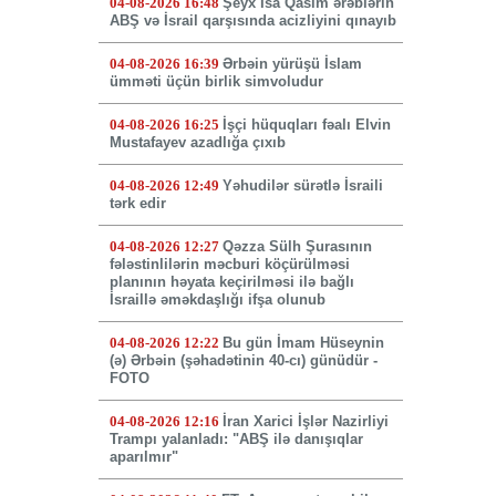
04-08-2026 16:48
Şeyx İsa Qasim ərəblərin
ABŞ və İsrail qarşısında acizliyini qınayıb
04-08-2026 16:39
Ərbəin yürüşü İslam
ümməti üçün birlik simvoludur
04-08-2026 16:25
İşçi hüquqları fəalı Elvin
Mustafayev azadlığa çıxıb
04-08-2026 12:49
Yəhudilər sürətlə İsraili
tərk edir
04-08-2026 12:27
Qəzza Sülh Şurasının
fələstinlilərin məcburi köçürülməsi
planının həyata keçirilməsi ilə bağlı
İsraillə əməkdaşlığı ifşa olunub
04-08-2026 12:22
Bu gün İmam Hüseynin
(ə) Ərbəin (şəhadətinin 40-cı) günüdür -
FOTO
04-08-2026 12:16
İran Xarici İşlər Nazirliyi
Trampı yalanladı: "ABŞ ilə danışıqlar
aparılmır"