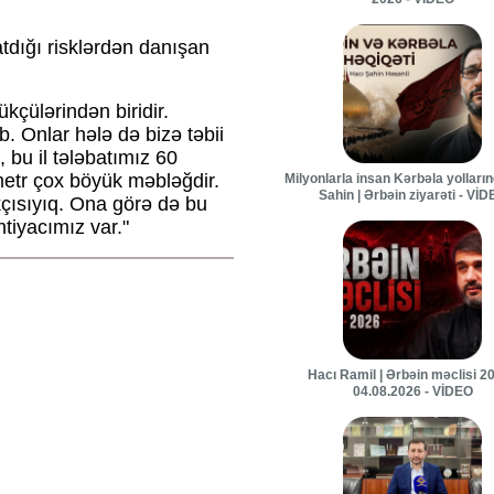
ratdığı risklərdən danışan
kçülərindən biridir.
b. Onlar hələ də bizə təbii
, bu il tələbatımız 60
etr çox böyük məbləğdir.
Milyonlarla insan Kərbəla yolları
Sahin | Ərbəin ziyarəti - Vİ
çısıyıq. Ona görə də bu
tiyacımız var."
Hacı Ramil | Ərbəin məclisi 20
04.08.2026 - VİDEO