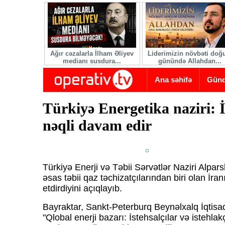
Skip to main content
Ağır cəzalarla İlham Əliyev
Liderimizin növbəti do
medianı susdura...
günündə Allahdan...
Ana səhifə
Gün
Türkiyə Energetika naziri: 
nəqli davam edir
Türkiyə Enerji və Təbii Sərvətlər Naziri Alpar
əsas təbii qaz təchizatçılarından biri olan İra
etdirdiyini açıqlayıb.
Bayraktar, Sankt-Peterburq Beynəlxalq İqtis
"Qlobal enerji bazarı: İstehsalçılar və istehlak