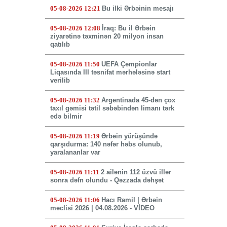
05-08-2026 12:21
Bu ilki Ərbəinin mesajı
05-08-2026 12:08
İraq: Bu il Ərbəin
ziyarətinə təxminən 20 milyon insan
qatılıb
05-08-2026 11:50
UEFA Çempionlar
Liqasında III təsnifat mərhələsinə start
verilib
05-08-2026 11:32
Argentinada 45-dən çox
taxıl gəmisi tətil səbəbindən limanı tərk
edə bilmir
05-08-2026 11:19
Ərbəin yürüşündə
qarşıdurma: 140 nəfər həbs olunub,
yaralananlar var
05-08-2026 11:11
2 ailənin 112 üzvü illər
sonra dəfn olundu - Qəzzada dəhşət
05-08-2026 11:06
Hacı Ramil | Ərbəin
məclisi 2026 | 04.08.2026 - VİDEO