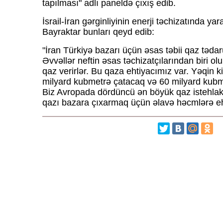
tapılması" adlı paneldə çıxış edib.
İsrail-İran gərginliyinin enerji təchizatında ya
Bayraktar bunları qeyd edib:
"İran Türkiyə bazarı üçün əsas təbii qaz tədarü
Əvvəllər neftin əsas təchizatçılarından biri olu
qaz verirlər. Bu qaza ehtiyacımız var. Yəqin ki
milyard kubmetrə çatacaq və 60 milyard kubm
Biz Avropada dördüncü ən böyük qaz istehlak
qazı bazara çıxarmaq üçün əlavə həcmlərə eh