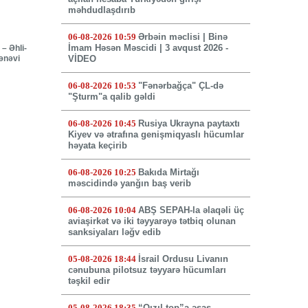
məhdudlaşdırıb
06-08-2026 10:59
Ərbəin məclisi | Binə
İmam Həsən Məscidi | 3 avqust 2026 -
– Əhli-
mənəvi
VİDEO
06-08-2026 10:53
"Fənərbağça" ÇL-də
"Şturm"a qalib gəldi
06-08-2026 10:45
Rusiya Ukrayna paytaxtı
Kiyev və ətrafına genişmiqyaslı hücumlar
həyata keçirib
06-08-2026 10:25
Bakıda Mirtağı
məscidində yanğın baş verib
06-08-2026 10:04
ABŞ SEPAH-la əlaqəli üç
aviaşirkət və iki təyyarəyə tətbiq olunan
sanksiyaları ləğv edib
05-08-2026 18:44
İsrail Ordusu Livanın
cənubuna pilotsuz təyyarə hücumları
təşkil edir
05-08-2026 18:35
“Qızıl top”a əsas