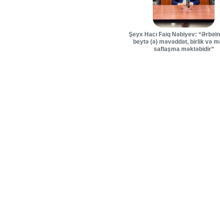
Şeyx Hacı Faiq Nəbiyev: “Ərbəin 
beytə (ə) məvəddət, birlik və 
saflaşma məktəbidir”