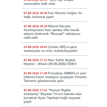
namizədlər bəlli olub
05-08-2026 18:30
İran Hörmüz boğazı ilə
bağlı məlumat yaydı
05-08-2026 18:18
Hikmət Hacıyev
Azərbaycanın İranı qardaş ölkə hesab
ediyini bildirərək “Mossad” iddialarını
rədd edib
05-08-2026 18:05
Çindən ABŞ-a qarşı
sanksiyalar və ixrac məhdudiyyətləri
05-08-2026 17:53
Hacı Sahib Heybət
Heydəri - Ərbəin (04.08.2026) VİDEO
05-08-2026 17:48
Pezeşkian HƏMAS-ın yeni
liderinə İranın dəstəyini açıqlayıb: Fələstin
Tehranın gündəmində qalır
05-08-2026 17:41
“Human Rights
Solidarity” Meydan TV-nin həbsdə olan
jurnalisti Aytac Tapdıqla bağlı bəyanat
yayıb