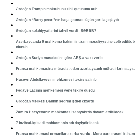
Ərdoğan Trampın məktubunu zibil qutusuna atıb
Ərdoğan “Barış pınarı”nın başa çatması üçün şərti açıqlayıb
Ərdoğan səlahiyyətlərini təhvil verdi - SƏBƏB?
Azərbaycanda 6 məhkəmə hakimi intizam məsuliyyətinə cəlb edilib, b
olunub
Ərdoğan Suriya məsələsinə görə ABŞ-a vaxt verib
Fransa məhkəməsinə müraciət edən azərbaycanlı mühacirlərin sayı a
Hüseyn Abdullayevin məhkəməsi təxirə salınıb
Fədayə Laçının məhkəməsi yenə təxirə düşdü
Ərdoğan Mərkəzi Bankın sədrini işdən çıxardı
Zamirə Hacıyevanın məhkəməsi sentyabrda davam etdiriləcək
7 inzibati-iqtisadi məhkəmənin adı dəyişdiriləcək
Fransa məhkəməsi ermənilərə zərbə vurdu - Merə qarşı rəsmi ittiham