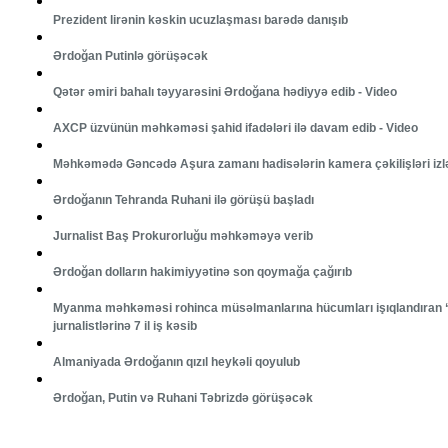
Prezident lirənin kəskin ucuzlaşması barədə danışıb
Ərdoğan Putinlə görüşəcək
Qətər əmiri bahalı təyyarəsini Ərdoğana hədiyyə edib - Video
AXCP üzvünün məhkəməsi şahid ifadələri ilə davam edib - Video
Məhkəmədə Gəncədə Aşura zamanı hadisələrin kamera çəkilişləri izlə
Ərdoğanın Tehranda Ruhani ilə görüşü başladı
Jurnalist Baş Prokurorluğu məhkəməyə verib
Ərdoğan dolların hakimiyyətinə son qoymağa çağırıb
Myanma məhkəməsi rohinca müsəlmanlarına hücumları işıqlandıran 
jurnalistlərinə 7 il iş kəsib
Almaniyada Ərdoğanın qızıl heykəli qoyulub
Ərdoğan, Putin və Ruhani Təbrizdə görüşəcək