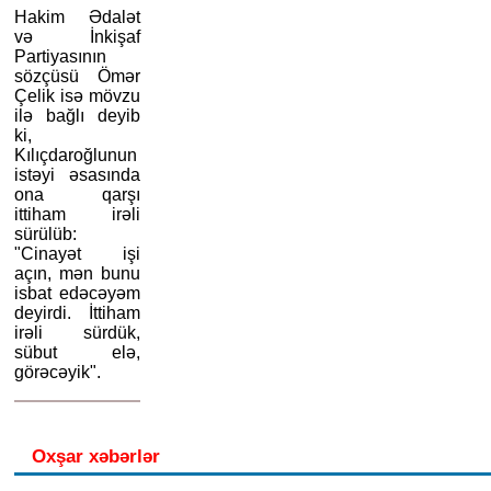
Hakim Ədalət
və İnkişaf
Partiyasının
sözçüsü Ömər
Çelik isə mövzu
ilə bağlı deyib
ki,
Kılıçdaroğlunun
istəyi əsasında
ona qarşı
ittiham irəli
sürülüb:
"Cinayət işi
açın, mən bunu
isbat edəcəyəm
deyirdi. İttiham
irəli sürdük,
sübut elə,
görəcəyik".
Oxşar xəbərlər