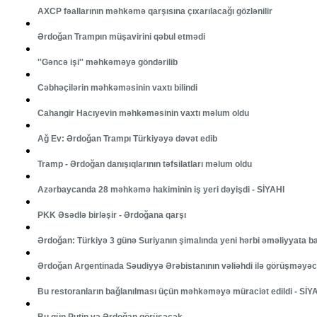
AXCP fəallarının məhkəmə qarşısına çıxarılacağı gözlənilir
Ərdoğan Trampın müşavirini qəbul etmədi
''Gəncə işi'' məhkəməyə göndərilib
Cəbhəçilərin məhkəməsinin vaxtı bilindi
Cahangir Hacıyevin məhkəməsinin vaxtı məlum oldu
Ağ Ev: Ərdoğan Trampı Türkiyəyə dəvət edib
Tramp - Ərdoğan danışıqlarının təfsilatları məlum oldu
Azərbaycanda 28 məhkəmə hakiminin iş yeri dəyişdi - SİYAHI
PKK Əsədlə birləşir - Ərdoğana qarşı
Ərdoğan: Türkiyə 3 günə Suriyanın şimalında yeni hərbi əməliyyata ba
Ərdoğan Argentinada Səudiyyə Ərəbistanının vəliəhdi ilə görüşməyə
Bu restoranların bağlanılması üçün məhkəməyə müraciət edildi - SİY