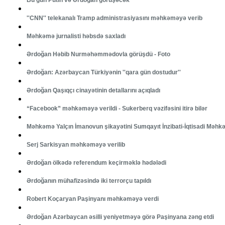
Bu gün Putin və Ərdoğan görüşəcək
''CNN'' telekanalı Tramp administrasiyasını məhkəməyə verib
Məhkəmə jurnalisti həbsdə saxladı
Ərdoğan Həbib Nurməhəmmədovla görüşdü - Foto
Ərdoğan: Azərbaycan Türkiyənin ''qara gün dostudur''
Ərdoğan Qaşıqçı cinayətinin detallarını açıqladı
“Facebook” məhkəməyə verildi - Sukerberq vəzifəsini itirə bilər
Məhkəmə Yalçın İmanovun şikayətini Sumqayıt İnzibati-İqtisadi Məhk
Serj Sarkisyan məhkəməyə verilib
Ərdoğan ölkədə referendum keçirməklə hədələdi
Ərdoğanın mühafizəsində iki terrorçu tapıldı
Robert Koçaryan Paşinyanı məhkəməyə verdi
Ərdoğan Azərbaycan əsilli yeniyetməyə görə Paşinyana zəng etdi