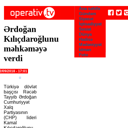
Skip to main content
Ana səhifə
Gündəm
Siyasət
İqtisadiyyat
Ərdoğan
Sosial
Dünya
Kılıçdaroğlunu
Hadisə
Mədəniyyət
məhkəməyə
İdman
Foto
verdi
2/09/2018 - 17:01
Türkiyə dövlət
başçısı Rəcəb
Tayyib Ərdoğan
Cumhuriyyət
Xalq
Partiyasının
(CHP) lideri
Kamal
Kılıçdaroğlunu