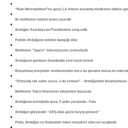
“Bakı Metropoliteni”nə qarşı 1,6 milyon manatlıq məhkəmə iddiası qald
İki məhkəmə hakimi işdən çıxarılıb
Ərdoğan Azərbaycan Prezidentinə zəng edib
Putinlə Ərdoğanın telefon danışığı oldu
Məhkəmə "Space" televiziyasını cərimələyib
Ərdoğanın partiyası İstanbulda yeni seçki istəyir
Boşanmaq istəyənlər məhkəmədən öncə bu quruma müraciət edəcə
“Dünyada tək zalım varsa, o da sənsən” – Ərdoğandan Netanyahuya s
Məhkəmə Yalçın İmanovun şikayətinə baxacaq
Ərdoğanın kortejində qəza, 5 polis yaralandı - Foto
Ərdoğan gileyləndi: "ABŞ-bizə güclü təzyiq göstərir"
Putin, Ərdoğan və Ruhaninin nələri müzakirə edəcəyi açıqlandı