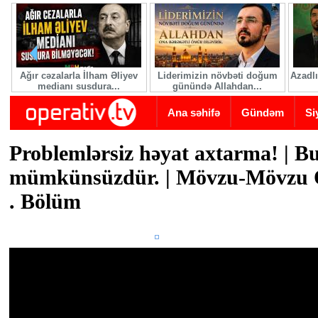
Skip to main content
Ağır cəzalarla İlham Əliyev
Liderimizin növbəti doğum
Azadlı
medianı susdura...
günündə Allahdan...
Ana səhifə
Gündəm
Si
Problemlərsiz həyat axtarma! | Bu
mümkünsüzdür. | Mövzu-Mövzu 
. Bölüm