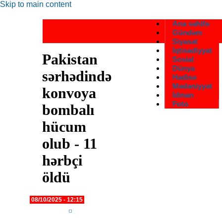
Skip to main content
Ana səhifə
Gündəm
Siyasət
İqtisadiyyat
Pakistan
Sosial
Dünya
sərhədində
Hadisə
Mədəniyyət
konvoya
İdman
Foto
bombalı
hücum
olub - 11
hərbçi
öldü
08/10/2025 - 12:15