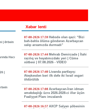
Xəbər lenti
07-08-2026 17:59
Həbsdə olan qazi: “Bizi
bəh-bəhlə ölümə göndərən Azərbaycan
i | Ərbəin
xalqı arxamızda durmadı”
07-08-2026 17:44
Mehrab Dəmirzadə | İlahi
arında Hacı
razılıq və həyatımızdakı yeri | Cümə
xütbəsi | 07.08.2026 - VİDEO
07-08-2026 17:40
Livanda partlayış:
26 |
Atəşkəsdən bəri ilk dəfə iki İsrail əsgəri
öldürülüb
rbəin
07-08-2026 17:08
Azərbaycan-İran idman
əməkdaşlığı üzrə 2026-2028-ci illər üçün
Fəaliyyət Planı imzalanıb
07-08-2026 16:57
AXCP Salyan şöbəsinin