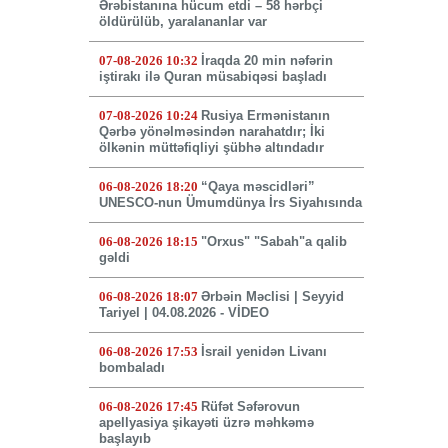
Ərəbistanına hücum etdi – 58 hərbçi
öldürülüb, yaralananlar var
07-08-2026 10:32
İraqda 20 min nəfərin
iştirakı ilə Quran müsabiqəsi başladı
07-08-2026 10:24
Rusiya Ermənistanın
Qərbə yönəlməsindən narahatdır; İki
ölkənin müttəfiqliyi şübhə altındadır
06-08-2026 18:20
“Qaya məscidləri”
UNESCO-nun Ümumdünya İrs Siyahısında
06-08-2026 18:15
"Orxus" "Sabah"a qalib
gəldi
06-08-2026 18:07
Ərbəin Məclisi | Seyyid
Tariyel | 04.08.2026 - VİDEO
06-08-2026 17:53
İsrail yenidən Livanı
bombaladı
06-08-2026 17:45
Rüfət Səfərovun
apellyasiya şikayəti üzrə məhkəmə
başlayıb