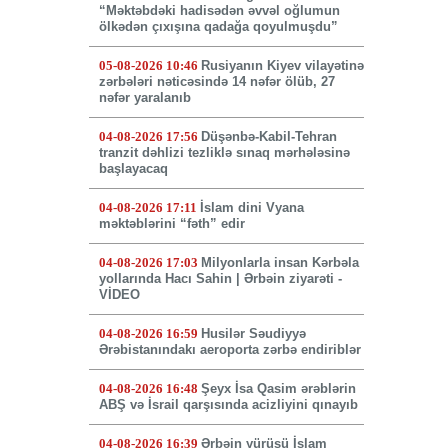
“Məktəbdəki hadisədən əvvəl oğlumun
ölkədən çıxışına qadağa qoyulmuşdu”
05-08-2026 10:46
Rusiyanın Kiyev vilayətinə
zərbələri nəticəsində 14 nəfər ölüb, 27
nəfər yaralanıb
04-08-2026 17:56
Düşənbə-Kabil-Tehran
tranzit dəhlizi tezliklə sınaq mərhələsinə
başlayacaq
04-08-2026 17:11
İslam dini Vyana
məktəblərini “fəth” edir
04-08-2026 17:03
Milyonlarla insan Kərbəla
yollarında Hacı Sahin | Ərbəin ziyarəti -
VİDEO
04-08-2026 16:59
Husilər Səudiyyə
Ərəbistanındakı aeroporta zərbə endiriblər
04-08-2026 16:48
Şeyx İsa Qasim ərəblərin
ABŞ və İsrail qarşısında acizliyini qınayıb
04-08-2026 16:39
Ərbəin yürüşü İslam