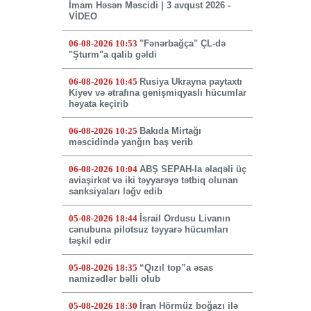
İmam Həsən Məscidi | 3 avqust 2026 -
VİDEO
06-08-2026 10:53
"Fənərbağça" ÇL-də
"Şturm"a qalib gəldi
06-08-2026 10:45
Rusiya Ukrayna paytaxtı
Kiyev və ətrafına genişmiqyaslı hücumlar
həyata keçirib
06-08-2026 10:25
Bakıda Mirtağı
məscidində yanğın baş verib
06-08-2026 10:04
ABŞ SEPAH-la əlaqəli üç
aviaşirkət və iki təyyarəyə tətbiq olunan
sanksiyaları ləğv edib
05-08-2026 18:44
İsrail Ordusu Livanın
cənubuna pilotsuz təyyarə hücumları
təşkil edir
05-08-2026 18:35
“Qızıl top”a əsas
namizədlər bəlli olub
05-08-2026 18:30
İran Hörmüz boğazı ilə