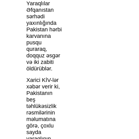
Yaraqlılar
Əfqanıstan
sərhədi
yaxınlığında
Pakistan hərbi
karvanına
pusqu
quraraq,
doqquz əsgər
və iki zabiti
öldürüblər.
Xarici KİV-lər
xəbər verir ki,
Pakistanın
beş
təhlükəsizlik
rəsmilərinin
məlumatına
görə, çoxlu
sayda
yaraqlının