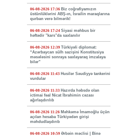
06-08-2026 17:36
Biz coğrafiyamızın
üstünlüklərini ABŞ-ın, İsrailin maraqlarına
qurban verə bilmərik!
06-08-2026 17:24
Siyasi məhbus bir
həftədir "kars"da saxlanılır
06-08-2026 12:39
Türkiyəli diplomat:
“Azərbaycan sülh sazişini Konstitusiya
məsələsini sonraya saxlayaraq imzalaya
bilər”
06-08-2026 11:43
Husilər Səudiyyə tankerini
vurdular
06-08-2026 11:33
Hazırda həbsdə olan
ictimai fəal Nicat İbrahimin cəzası
ağırlaşdırılıb
06-08-2026 11:26
Məhkəmə İmamoğlu üçün
açılan hesaba Türkiyədən girişi
məhdudlaşdırıb
06-08-2026 10:59
Ərbəin məclisi | Binə