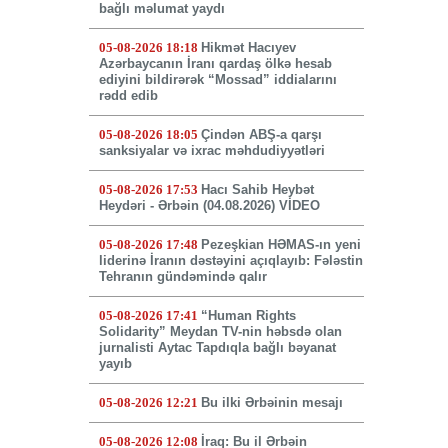
bağlı məlumat yaydı
05-08-2026 18:18
Hikmət Hacıyev
Azərbaycanın İranı qardaş ölkə hesab
ediyini bildirərək “Mossad” iddialarını
rədd edib
05-08-2026 18:05
Çindən ABŞ-a qarşı
sanksiyalar və ixrac məhdudiyyətləri
05-08-2026 17:53
Hacı Sahib Heybət
Heydəri - Ərbəin (04.08.2026) VİDEO
05-08-2026 17:48
Pezeşkian HƏMAS-ın yeni
liderinə İranın dəstəyini açıqlayıb: Fələstin
Tehranın gündəmində qalır
05-08-2026 17:41
“Human Rights
Solidarity” Meydan TV-nin həbsdə olan
jurnalisti Aytac Tapdıqla bağlı bəyanat
yayıb
05-08-2026 12:21
Bu ilki Ərbəinin mesajı
05-08-2026 12:08
İraq: Bu il Ərbəin