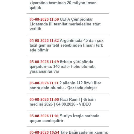
ziyarətinə təxminən 20 milyon insan
qatılıb
05-08-2026 11:50
UEFA Çempionlar
Liqasında III təsnifat mərhələsinə start
verilib
05-08-2026 11:32
Argentinada 45-dən çox
taxıl gəmisi tətil səbəbindən limanı tərk
edə bilmir
05-08-2026 11:19
Ərbəin yürüşündə
qarşıdurma: 140 nəfər həbs olunub,
yaralananlar var
05-08-2026 11:11
2 ailənin 112 üzvü illər
sonra dəfn olundu - Qəzzada dəhşət
05-08-2026 11:06
Hacı Ramil | Ərbəin
məclisi 2026 | 04.08.2026 - VİDEO
05-08-2026 11:01
Suriya İraqla sərhədə
qoşun cəmləşdirir
05-08-2026 10:54
Tale Bağırzadənin xanımı: