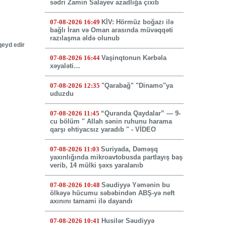
sədri Zamin Salayev azadlığa çıxıb
07-08-2026 16:49
KİV: Hörmüz boğazı ilə
bağlı İran və Oman arasında müvəqqəti
razılaşma əldə olunub
qeyd edir
07-08-2026 16:44
Vaşinqtonun Kərbəla
xəyaləti…
07-08-2026 12:35
"Qarabağ" "Dinamo"ya
uduzdu
07-08-2026 11:45
“Quranda Qaydalar” — 9-
cu bölüm " Allah sənin ruhunu harama
qarşı ehtiyacsız yaradıb " - VİDEO
07-08-2026 11:03
Suriyada, Dəməşq
yaxınlığında mikroavtobusda partlayış baş
verib, 14 mülki şəxs yaralanıb
07-08-2026 10:48
Səudiyyə Yəmənin bu
ölkəyə hücumu səbəbindən ABŞ-yə neft
axınını tamami ilə dayandı
07-08-2026 10:41
Husilər Səudiyyə