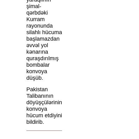
şimal-
qərbdəki
Kurram
rayonunda
silahlı hücuma
başlamazdan
əvvəl yol
kənarına
quraşdırılmış
bombalar
konvoya
düşüb.
Pakistan
Talibanının
döyüşçülərinin
konvoya
hücum etdiyini
bildirib.