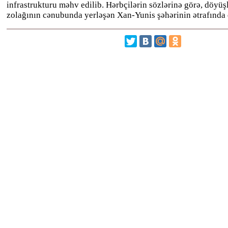
infrastrukturu məhv edilib. Hərbçilərin sözlərinə görə, döyü
zolağının cənubunda yerləşən Xan-Yunis şəhərinin ətrafında