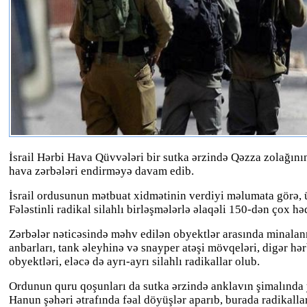
İsrail Hərbi Hava Qüvvələri bir sutka ərzində Qəzza zolağını
hava zərbələri endirməyə davam edib.
İsrail ordusunun mətbuat xidmətinin verdiyi məlumata görə,
Fələstinli radikal silahlı birləşmələrlə əlaqəli 150-dən çox hə
Zərbələr nəticəsində məhv edilən obyektlər arasında minalanmı
anbarları, tank əleyhinə və snayper atəşi mövqeləri, digər hər
obyektləri, eləcə də ayrı-ayrı silahlı radikallar olub.
Ordunun quru qoşunları da sutka ərzində anklavın şimalında 
Hanun şəhəri ətrafında fəal döyüşlər aparıb, burada radikalla