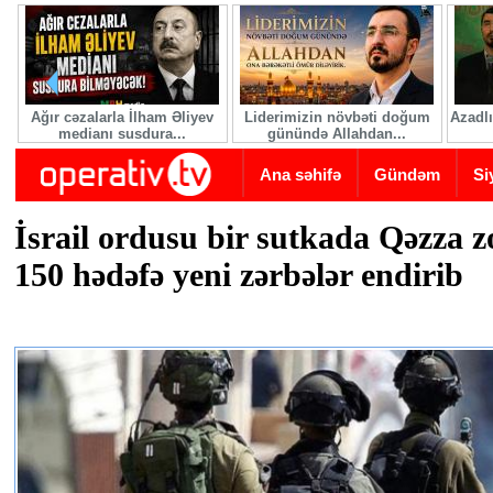
Skip to main content
Ağır cəzalarla İlham Əliyev
Liderimizin növbəti doğum
Azadlı
medianı susdura...
günündə Allahdan...
Ana səhifə
Gündəm
Si
İsrail ordusu bir sutkada Qəzza z
150 hədəfə yeni zərbələr endirib