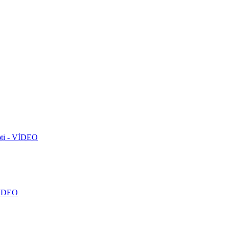
rəti - VİDEO
 VİDEO