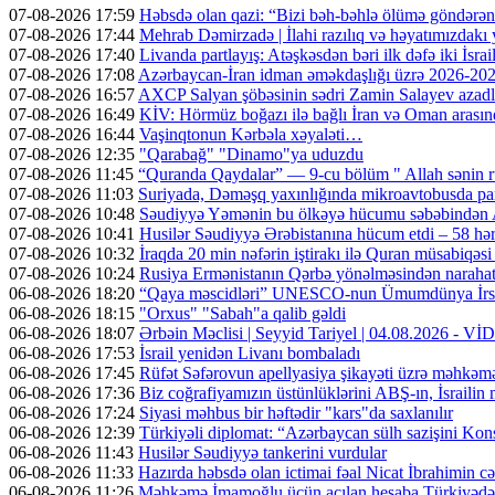
07-08-2026 17:59
Həbsdə olan qazi: “Bizi bəh-bəhlə ölümə göndərə
07-08-2026 17:44
Mehrab Dəmirzadə | İlahi razılıq və həyatımızdakı
07-08-2026 17:40
Livanda partlayış: Atəşkəsdən bəri ilk dəfə iki İsrai
07-08-2026 17:08
Azərbaycan-İran idman əməkdaşlığı üzrə 2026-2028-
07-08-2026 16:57
AXCP Salyan şöbəsinin sədri Zamin Salayev azadl
07-08-2026 16:49
KİV: Hörmüz boğazı ilə bağlı İran və Oman arasın
07-08-2026 16:44
Vaşinqtonun Kərbəla xəyaləti…
07-08-2026 12:35
"Qarabağ" "Dinamo"ya uduzdu
07-08-2026 11:45
“Quranda Qaydalar” — 9-cu bölüm " Allah sənin r
07-08-2026 11:03
Suriyada, Dəməşq yaxınlığında mikroavtobusda part
07-08-2026 10:48
Səudiyyə Yəmənin bu ölkəyə hücumu səbəbindən A
07-08-2026 10:41
Husilər Səudiyyə Ərəbistanına hücum etdi – 58 hər
07-08-2026 10:32
İraqda 20 min nəfərin iştirakı ilə Quran müsabiqəsi
07-08-2026 10:24
Rusiya Ermənistanın Qərbə yönəlməsindən narahatdır
06-08-2026 18:20
“Qaya məscidləri” UNESCO-nun Ümumdünya İrs 
06-08-2026 18:15
"Orxus" "Sabah"a qalib gəldi
06-08-2026 18:07
Ərbəin Məclisi | Seyyid Tariyel | 04.08.2026 - V
06-08-2026 17:53
İsrail yenidən Livanı bombaladı
06-08-2026 17:45
Rüfət Səfərovun apellyasiya şikayəti üzrə məhkəm
06-08-2026 17:36
Biz coğrafiyamızın üstünlüklərini ABŞ-ın, İsrailin
06-08-2026 17:24
Siyasi məhbus bir həftədir "kars"da saxlanılır
06-08-2026 12:39
Türkiyəli diplomat: “Azərbaycan sülh sazişini Kons
06-08-2026 11:43
Husilər Səudiyyə tankerini vurdular
06-08-2026 11:33
Hazırda həbsdə olan ictimai fəal Nicat İbrahimin cəz
06-08-2026 11:26
Məhkəmə İmamoğlu üçün açılan hesaba Türkiyədən 