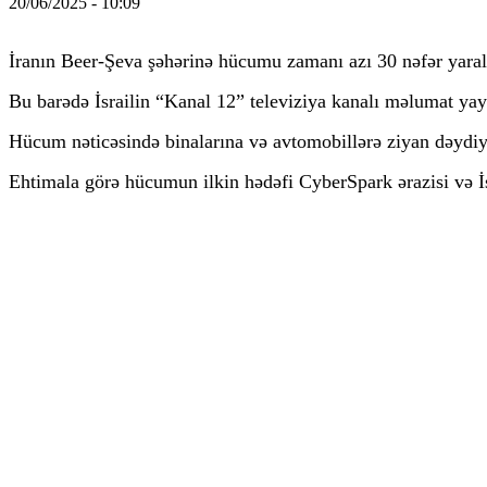
20/06/2025 - 10:09
İranın Beer-Şeva şəhərinə hücumu zamanı azı 30 nəfər yaral
Bu barədə İsrailin “Kanal 12” televiziya kanalı məlumat yay
Hücum nəticəsində binalarına və avtomobillərə ziyan dəydiy
Ehtimala görə hücumun ilkin hədəfi CyberSpark ərazisi və İsr