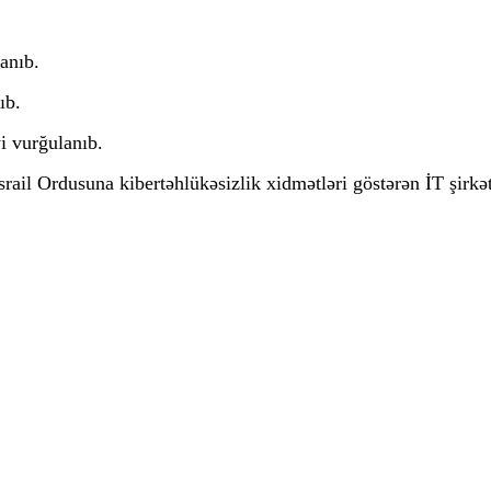
anıb.
ıb.
i vurğulanıb.
Reklamınızı
SmartBee
ilə effektiv edin.
ail Ordusuna kibertəhlükəsizlik xidmətləri göstərən İT şirkət
0
Ads by