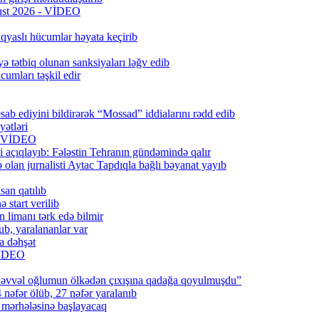
qust 2026 - VİDEO
qyaslı hücumlar həyata keçirib
ə tətbiq olunan sanksiyaları ləğv edib
umları təşkil edir
ab ediyini bildirərək “Mossad” iddialarını rədd edib
ətləri
6) VİDEO
 açıqlayıb: Fələstin Tehranın gündəmində qalır
lan jurnalisti Aytac Tapdıqla bağlı bəyanat yayıb
san qatılıb
 start verilib
n limanı tərk edə bilmir
b, yaralananlar var
a dəhşət
 VİDEO
 əvvəl oğlumun ölkədən çıxışına qadağa qoyulmuşdu”
 nəfər ölüb, 27 nəfər yaralanıb
q mərhələsinə başlayacaq