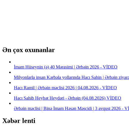
Ən çox oxunanlar
İmam Hüseynin (ə) 40 Mərasimi | Ərbəin 2026 - VİDEO
Milyonlarla insan Kərbəla yollarında Hacı Sahin | Ərbəin ziya
Hacı Ramil | Ərbəin məclisi 2026 | 04.08.2026 - VİDEO
Hacı Sahib Heybət Heydəri - Ərbəin (04.08.2026) VİDEO
Ərbəin məclisi | Binə İmam Həsən Məscidi | 3 avqust 2026 -
Xəbər lenti