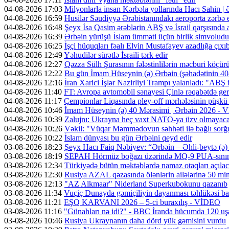
04-08-2026 17:03
Milyonlarla insan Kərbəla yollarında Hacı Sahin |
04-08-2026 16:59
Husilər Səudiyyə Ərəbistanındakı aeroporta zərbə e
04-08-2026 16:48
Şeyx İsa Qasim ərəblərin ABŞ və İsrail qarşısında a
04-08-2026 16:39
Ərbəin yürüşü İslam ümməti üçün birlik simvoludu
04-08-2026 16:25
İşçi hüquqları fəalı Elvin Mustafayev azadlığa çıxı
04-08-2026 12:49
Yəhudilər sürətlə İsraili tərk edir
04-08-2026 12:27
Qəzza Sülh Şurasının fələstinlilərin məcburi köçürül
04-08-2026 12:22
Bu gün İmam Hüseynin (ə) Ərbəin (şəhadətinin 4
04-08-2026 12:16
İran Xarici İşlər Nazirliyi Trampı yalanladı: "ABŞ i
04-08-2026 11:40
FT: Avropa avtomobil sənayesi Çinlə rəqabətdə geri
04-08-2026 11:17
Çempionlar Liqasında pley-off mərhələsinin püşkü a
04-08-2026 10:46
İmam Hüseynin (ə) 40 Mərasimi | Ərbəin 2026 -
04-08-2026 10:39
Zalujnı: Ukrayna heç vaxt NATO-ya üzv olmayac
04-08-2026 10:26
Vəkil: "Vüqar Məmmədovun səhhəti ilə bağlı sorğu
04-08-2026 10:22
İslam dünyası bu gün Ərbəini qeyd edir
03-08-2026 18:23
Şeyx Hacı Faiq Nəbiyev: “Ərbəin – Əhli-beytə (ə) 
03-08-2026 18:19
SEPAH Hörmüz boğazı üzərində MQ-9 PUA-sının v
03-08-2026 12:34
Türkiyədə bütün məktəblərdə namaz otaqları açıla
03-08-2026 12:30
Rusiya AZAL qəzasında ölənlərin ailələrinə 50 min d
03-08-2026 12:13
"AZ Alkmaar" Niderland Superkubokunu qazanıb
03-08-2026 11:34
Vuçiç Dunayda gəmiçiliyin dayanması təhlükəsi ba
03-08-2026 11:21
EŞQ KARVANI 2026 – 5-ci buraxılış - VİDEO
03-08-2026 11:16
"Günahları nə idi?" - BBC İranda hücumda 120 uş
03-08-2026 10:46
Rusiya Ukraynanın daha dörd yük gəmisini vurdu