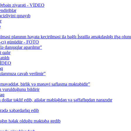
 Ərbəin ziyarəti - VİDEO
ndiriblər
cizliyini qınayıb
r
b
məsi planının həyata keçirilməsi ilə bağlı İsraillə əməkdaşlığı ifşa olun
0-cı) günüdür - FOTO
lə danışıqlar aparılmır"
 qalır
tıldı
 VİDEO
aq
larımıza cavab verilmir”
məvəddət, birlik və mənəvi saflaşma məktəbidir”
urulduğunu bildirir
caq
ollar təklif edib, ailələr məbləğdən və şəffaflıqdan narazıdır
rədə xəbərdarlıq edib
ağın həlak olduğu məktəbə gedib