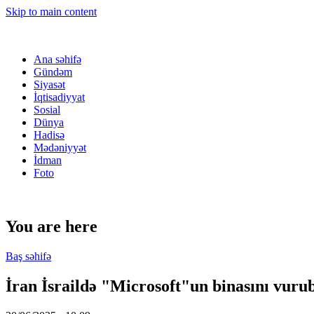
Skip to main content
Ana səhifə
Gündəm
Siyasət
İqtisadiyyat
Sosial
Dünya
Hadisə
Mədəniyyət
İdman
Foto
You are here
Baş səhifə
İran İsraildə "Microsoft"un binasını vurub