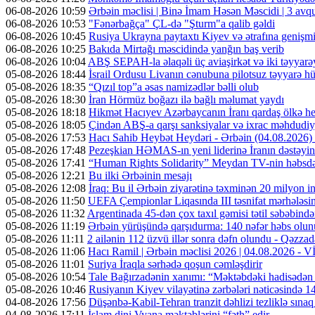
06-08-2026 10:59
Ərbəin məclisi | Binə İmam Həsən Məscidi | 3 av
06-08-2026 10:53
"Fənərbağça" ÇL-də "Şturm"a qalib gəldi
06-08-2026 10:45
Rusiya Ukrayna paytaxtı Kiyev və ətrafına genişmi
06-08-2026 10:25
Bakıda Mirtağı məscidində yanğın baş verib
06-08-2026 10:04
ABŞ SEPAH-la əlaqəli üç aviaşirkət və iki təyyarəy
05-08-2026 18:44
İsrail Ordusu Livanın cənubuna pilotsuz təyyarə hüc
05-08-2026 18:35
“Qızıl top”a əsas namizədlər bəlli olub
05-08-2026 18:30
İran Hörmüz boğazı ilə bağlı məlumat yaydı
05-08-2026 18:18
Hikmət Hacıyev Azərbaycanın İranı qardaş ölkə hes
05-08-2026 18:05
Çindən ABŞ-a qarşı sanksiyalar və ixrac məhdudiyy
05-08-2026 17:53
Hacı Sahib Heybət Heydəri - Ərbəin (04.08.202
05-08-2026 17:48
Pezeşkian HƏMAS-ın yeni liderinə İranın dəstəyini
05-08-2026 17:41
“Human Rights Solidarity” Meydan TV-nin həbsdə o
05-08-2026 12:21
Bu ilki Ərbəinin mesajı
05-08-2026 12:08
İraq: Bu il Ərbəin ziyarətinə təxminən 20 milyon in
05-08-2026 11:50
UEFA Çempionlar Liqasında III təsnifat mərhələsinə
05-08-2026 11:32
Argentinada 45-dən çox taxıl gəmisi tətil səbəbində
05-08-2026 11:19
Ərbəin yürüşündə qarşıdurma: 140 nəfər həbs olunu
05-08-2026 11:11
2 ailənin 112 üzvü illər sonra dəfn olundu - Qəzzad
05-08-2026 11:06
Hacı Ramil | Ərbəin məclisi 2026 | 04.08.2026 -
05-08-2026 11:01
Suriya İraqla sərhədə qoşun cəmləşdirir
05-08-2026 10:54
Tale Bağırzadənin xanımı: “Məktəbdəki hadisədən
05-08-2026 10:46
Rusiyanın Kiyev vilayətinə zərbələri nəticəsində 14
04-08-2026 17:56
Düşənbə-Kabil-Tehran tranzit dəhlizi tezliklə sına
04-08-2026 17:11
İslam dini Vyana məktəblərini “fəth” edir