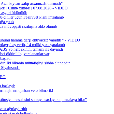
n Azərbaycan xalqı arxamızda durmadı”
 yeri | Cümə xütbəsi | 07.08.2026 - VİDEO
l əsgəri öldürülüb
ci illər üçün Fəaliyyət Planı imzalanıb
ığa çıxıb
da müvəqqəti razılaşma əldə olunub
uhunu harama qarşı ehtiyacsız yaradıb " - VİDEO
layış baş verib, 14 mülki şəxs yaralanıb
BŞ-yə neft axınını tamami ilə dayandı
bçi öldürülüb, yaralananlar var
 başladı
; İki ölkənin müttəfiqliyi şübhə altındadır
Siyahısında
İDEO
ə başlayıb
 maraqlarına qurban verə bilmərik!
titusiya məsələsini sonraya saxlayaraq imzalaya bilər”
ası ağırlaşdırılıb
girişi məhdudlaşdırıb