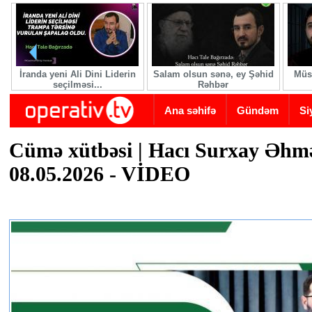
Skip to main content
İranda yeni Ali Dini Liderin
Salam olsun sənə, ey Şəhid
Müsə
seçilməsi...
Rəhbər
Ana səhifə
Gündəm
Si
Cümə xütbəsi | Hacı Surxay Əhm
08.05.2026 - VİDEO