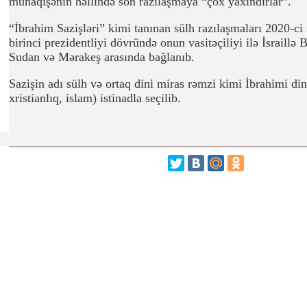
münaqişənin həllində son razılaşmaya “çox yaxındırlar”.
“İbrahim Sazişləri” kimi tanınan sülh razılaşmaları 2020-ci
birinci prezidentliyi dövründə onun vasitəçiliyi ilə İsraill
Sudan və Mərakeş arasında bağlanıb.
Sazişin adı sülh və ortaq dini miras rəmzi kimi İbrahimi din
xristianlıq, islam) istinadla seçilib.