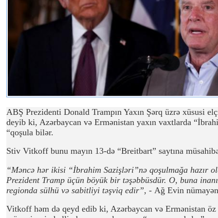
ABŞ Prezidenti Donald Trampın Yaxın Şərq üzrə xüsusi elçi
deyib ki, Azərbaycan və Ermənistan yaxın vaxtlarda “İbrah
“qoşula bilər.
Stiv Vitkoff bunu mayın 13-də “Breitbart” saytına müsahib
“Məncə hər ikisi “İbrahim Sazişləri”nə qoşulmağa hazır ola
Prezident Tramp üçün böyük bir təşəbbüsdür. O, buna inanı
regionda sülhü və sabitliyi təşviq edir”, -
Ağ Evin nümayənd
Vitkoff həm də qeyd edib ki, Azərbaycan və Ermənistan öz 