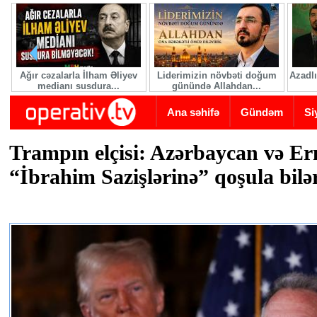
Skip to main content
Ağır cəzalarla İlham Əliyev
Liderimizin növbəti doğum
Azadlı
medianı susdura...
günündə Allahdan...
Ana səhifə
Gündəm
Si
Trampın elçisi: Azərbaycan və E
“İbrahim Sazişlərinə” qoşula bilə