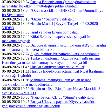
07-08-2026 10:24
Rusiya Ermənistanın Qərbə yönəlməsindən
narahatdır; İki ölkənin müttəfiqliyi şübhə altındadır
06-08-2026 18:20
“Qaya məscidləri” UNESCO-nun Ümumdünya
İrs Siyahısında
06-08-2026 18:15
"Orxus" "Sabah"a qalib gəldi
06-08-2026 18:07
Ərbəin Məclisi | Seyyid Tariyel | 04.08.2026 -
VİDEO
06-08-2026 17:53
İsrail yenidən Livanı bombaladı
06-08-2026 17:45
Rüfət Səfərovun apellyasiya şikayəti üzrə
məhkəmə başlayıb
06-08-2026 17:36
Biz coğrafiyamızın üstünlüklərini ABŞ-ın, İsrailin
maraqlarına qurban verə bilmərik!
06-08-2026 17:24
Siyasi məhbus bir həftədir "kars"da saxlanılır
06-08-2026 12:39
Türkiyəli diplomat: “Azərbaycan sülh sazişini
Konstitusiya məsələsini sonraya saxlayaraq imzalaya bilər”
06-08-2026 11:43
Husilər Səudiyyə tankerini vurdular
06-08-2026 11:33
Hazırda həbsdə olan ictimai fəal Nicat İbrahimin
cəzası ağırlaşdırılıb
06-08-2026 11:26
Məhkəmə İmamoğlu üçün açılan hesaba
Türkiyədən girişi məhdudlaşdırıb
06-08-2026 10:59
Ərbəin məclisi | Binə İmam Həsən Məscidi | 3
avqust 2026 - VİDEO
06-08-2026 10:53
"Fənərbağça" ÇL-də "Şturm"a qalib gəldi
06-08-2026 10:45
Rusiya Ukrayna paytaxtı Kiyev və ətrafına
genişmiqyaslı hücumlar həyata keçirib