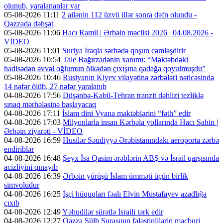
olunub, yaralananlar var
05-08-2026 11:11
2 ailənin 112 üzvü illər sonra dəfn olundu -
Qəzzada dəhşət
05-08-2026 11:06
Hacı Ramil | Ərbəin məclisi 2026 | 04.08.2026 -
VİDEO
05-08-2026 11:01
Suriya İraqla sərhədə qoşun cəmləşdirir
05-08-2026 10:54
Tale Bağırzadənin xanımı: “Məktəbdəki
hadisədən əvvəl oğlumun ölkədən çıxışına qadağa qoyulmuşdu”
05-08-2026 10:46
Rusiyanın Kiyev vilayətinə zərbələri nəticəsində
14 nəfər ölüb, 27 nəfər yaralanıb
04-08-2026 17:56
Düşənbə-Kabil-Tehran tranzit dəhlizi tezliklə
sınaq mərhələsinə başlayacaq
04-08-2026 17:11
İslam dini Vyana məktəblərini “fəth” edir
04-08-2026 17:03
Milyonlarla insan Kərbəla yollarında Hacı Sahin |
Ərbəin ziyarəti - VİDEO
04-08-2026 16:59
Husilər Səudiyyə Ərəbistanındakı aeroporta zərbə
endiriblər
04-08-2026 16:48
Şeyx İsa Qasim ərəblərin ABŞ və İsrail qarşısında
acizliyini qınayıb
04-08-2026 16:39
Ərbəin yürüşü İslam ümməti üçün birlik
simvoludur
04-08-2026 16:25
İşçi hüquqları fəalı Elvin Mustafayev azadlığa
çıxıb
04-08-2026 12:49
Yəhudilər sürətlə İsraili tərk edir
04-08-2026 12:27
Qəzza Sülh Şurasının fələstinlilərin məcburi