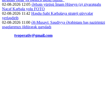
02-08-2026 12:05
Ərbəin yürüşü İmam Hüseyn (ə) ziyarətgahı
Nəcəf Kərbəla yolu FOTO
02-08-2026 11:42
Həşdu-Şabi Kərbəlaya strateji qüvvələr
yerləşdirib
02-08-2026 11:00
Əl-Musəvi: Səudiyyə Ərəbistanı baş nazirimizi
uşaqlarımızı öldürərək qarşıladı
Əlaqə:
tvoperativ@gmail.com
Copyright © Operativ.tv Bütün hüquqlar qorunur!