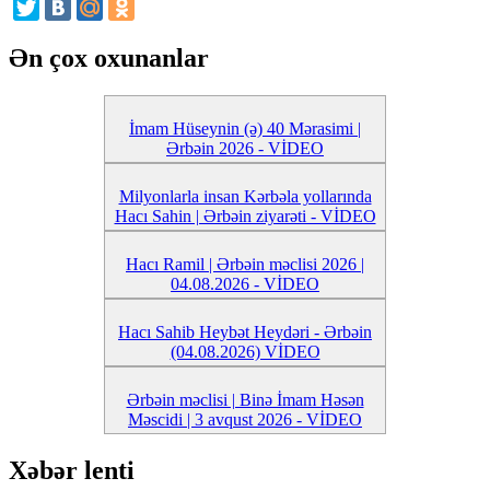
Ən çox oxunanlar
İmam Hüseynin (ə) 40 Mərasimi |
Ərbəin 2026 - VİDEO
Milyonlarla insan Kərbəla yollarında
Hacı Sahin | Ərbəin ziyarəti - VİDEO
Hacı Ramil | Ərbəin məclisi 2026 |
04.08.2026 - VİDEO
Hacı Sahib Heybət Heydəri - Ərbəin
(04.08.2026) VİDEO
Ərbəin məclisi | Binə İmam Həsən
Məscidi | 3 avqust 2026 - VİDEO
Xəbər lenti