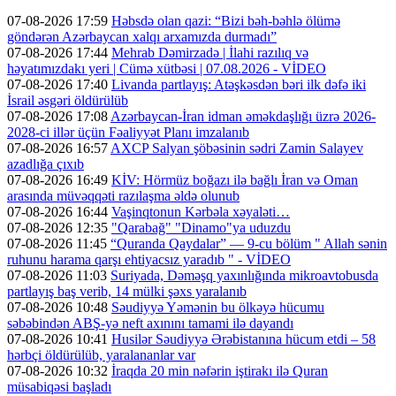
07-08-2026 17:59
Həbsdə olan qazi: “Bizi bəh-bəhlə ölümə
göndərən Azərbaycan xalqı arxamızda durmadı”
07-08-2026 17:44
Mehrab Dəmirzadə | İlahi razılıq və
həyatımızdakı yeri | Cümə xütbəsi | 07.08.2026 - VİDEO
07-08-2026 17:40
Livanda partlayış: Atəşkəsdən bəri ilk dəfə iki
İsrail əsgəri öldürülüb
07-08-2026 17:08
Azərbaycan-İran idman əməkdaşlığı üzrə 2026-
2028-ci illər üçün Fəaliyyət Planı imzalanıb
07-08-2026 16:57
AXCP Salyan şöbəsinin sədri Zamin Salayev
azadlığa çıxıb
07-08-2026 16:49
KİV: Hörmüz boğazı ilə bağlı İran və Oman
arasında müvəqqəti razılaşma əldə olunub
07-08-2026 16:44
Vaşinqtonun Kərbəla xəyaləti…
07-08-2026 12:35
"Qarabağ" "Dinamo"ya uduzdu
07-08-2026 11:45
“Quranda Qaydalar” — 9-cu bölüm " Allah sənin
ruhunu harama qarşı ehtiyacsız yaradıb " - VİDEO
07-08-2026 11:03
Suriyada, Dəməşq yaxınlığında mikroavtobusda
partlayış baş verib, 14 mülki şəxs yaralanıb
07-08-2026 10:48
Səudiyyə Yəmənin bu ölkəyə hücumu
səbəbindən ABŞ-yə neft axınını tamami ilə dayandı
07-08-2026 10:41
Husilər Səudiyyə Ərəbistanına hücum etdi – 58
hərbçi öldürülüb, yaralananlar var
07-08-2026 10:32
İraqda 20 min nəfərin iştirakı ilə Quran
müsabiqəsi başladı