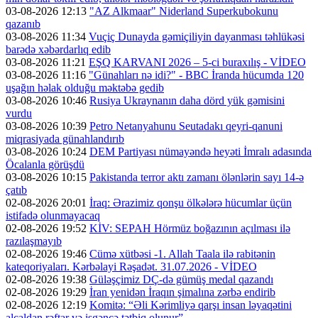
03-08-2026 12:13
"AZ Alkmaar" Niderland Superkubokunu
qazanıb
03-08-2026 11:34
Vuçiç Dunayda gəmiçiliyin dayanması təhlükəsi
barədə xəbərdarlıq edib
03-08-2026 11:21
EŞQ KARVANI 2026 – 5-ci buraxılış - VİDEO
03-08-2026 11:16
"Günahları nə idi?" - BBC İranda hücumda 120
uşağın həlak olduğu məktəbə gedib
03-08-2026 10:46
Rusiya Ukraynanın daha dörd yük gəmisini
vurdu
03-08-2026 10:39
Petro Netanyahunu Seutadakı qeyri-qanuni
miqrasiyada günahlandırıb
03-08-2026 10:24
DEM Partiyası nümayəndə heyəti İmralı adasında
Öcalanla görüşdü
03-08-2026 10:15
Pakistanda terror aktı zamanı ölənlərin sayı 14-ə
çatıb
02-08-2026 20:01
İraq: Ərazimiz qonşu ölkələrə hücumlar üçün
istifadə olunmayacaq
02-08-2026 19:52
KİV: SEPAH Hörmüz boğazının açılması ilə
razılaşmayıb
02-08-2026 19:46
Cümə xütbəsi -1. Allah Taala ilə rabitənin
kateqoriyaları. Kərbəlayi Rəşadət. 31.07.2026 - VİDEO
02-08-2026 19:38
Güləşçimiz DÇ-də gümüş medal qazandı
02-08-2026 19:29
İran yenidən İraqın şimalına zərbə endirib
02-08-2026 12:19
Komitə: “Əli Kərimliyə qarşı insan ləyaqətini
alçaldan rəftar və işgəncə tətbiq olunur”