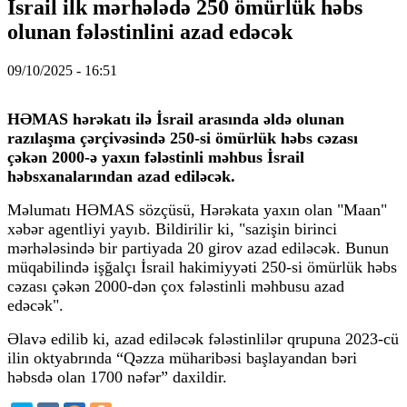
İsrail ilk mərhələdə 250 ömürlük həbs
olunan fələstinlini azad edəcək
09/10/2025 - 16:51
HƏMAS hərəkatı ilə İsrail arasında əldə olunan
razılaşma çərçivəsində 250-si ömürlük həbs cəzası
çəkən 2000-ə yaxın fələstinli məhbus İsrail
həbsxanalarından azad ediləcək.
Məlumatı HƏMAS sözçüsü, Hərəkata yaxın olan "Maan"
xəbər agentliyi yayıb. Bildirilir ki, "sazişin birinci
mərhələsində bir partiyada 20 girov azad ediləcək. Bunun
müqabilində işğalçı İsrail hakimiyyəti 250-si ömürlük həbs
cəzası çəkən 2000-dən çox fələstinli məhbusu azad
edəcək".
Əlavə edilib ki, azad ediləcək fələstinlilər qrupuna 2023-cü
ilin oktyabrında “Qəzza müharibəsi başlayandan bəri
həbsdə olan 1700 nəfər” daxildir.