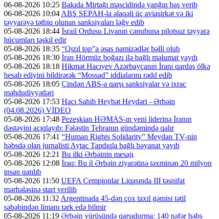
06-08-2026 10:25
Bakıda Mirtağı məscidində yanğın baş verib
06-08-2026 10:04
ABŞ SEPAH-la əlaqəli üç aviaşirkət və iki
təyyarəyə tətbiq olunan sanksiyaları ləğv edib
05-08-2026 18:44
İsrail Ordusu Livanın cənubuna pilotsuz təyyarə
hücumları təşkil edir
05-08-2026 18:35
“Qızıl top”a əsas namizədlər bəlli olub
05-08-2026 18:30
İran Hörmüz boğazı ilə bağlı məlumat yaydı
05-08-2026 18:18
Hikmət Hacıyev Azərbaycanın İranı qardaş ölkə
hesab ediyini bildirərək “Mossad” iddialarını rədd edib
05-08-2026 18:05
Çindən ABŞ-a qarşı sanksiyalar və ixrac
məhdudiyyətləri
05-08-2026 17:53
Hacı Sahib Heybət Heydəri - Ərbəin
(04.08.2026) VİDEO
05-08-2026 17:48
Pezeşkian HƏMAS-ın yeni liderinə İranın
dəstəyini açıqlayıb: Fələstin Tehranın gündəmində qalır
05-08-2026 17:41
“Human Rights Solidarity” Meydan TV-nin
həbsdə olan jurnalisti Aytac Tapdıqla bağlı bəyanat yayıb
05-08-2026 12:21
Bu ilki Ərbəinin mesajı
05-08-2026 12:08
İraq: Bu il Ərbəin ziyarətinə təxminən 20 milyon
insan qatılıb
05-08-2026 11:50
UEFA Çempionlar Liqasında III təsnifat
mərhələsinə start verilib
05-08-2026 11:32
Argentinada 45-dən çox taxıl gəmisi tətil
səbəbindən limanı tərk edə bilmir
05-08-2026 11:19
Ərbəin yürüşündə qarşıdurma: 140 nəfər həbs