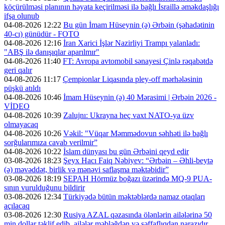
köçürülməsi planının həyata keçirilməsi ilə bağlı İsraillə əməkdaşlığı
ifşa olunub
04-08-2026 12:22
Bu gün İmam Hüseynin (ə) Ərbəin (şəhadətinin
40-cı) günüdür - FOTO
04-08-2026 12:16
İran Xarici İşlər Nazirliyi Trampı yalanladı:
"ABŞ ilə danışıqlar aparılmır"
04-08-2026 11:40
FT: Avropa avtomobil sənayesi Çinlə rəqabətdə
geri qalır
04-08-2026 11:17
Çempionlar Liqasında pley-off mərhələsinin
püşkü atıldı
04-08-2026 10:46
İmam Hüseynin (ə) 40 Mərasimi | Ərbəin 2026 -
VİDEO
04-08-2026 10:39
Zalujnı: Ukrayna heç vaxt NATO-ya üzv
olmayacaq
04-08-2026 10:26
Vəkil: "Vüqar Məmmədovun səhhəti ilə bağlı
sorğularımıza cavab verilmir”
04-08-2026 10:22
İslam dünyası bu gün Ərbəini qeyd edir
03-08-2026 18:23
Şeyx Hacı Faiq Nəbiyev: “Ərbəin – Əhli-beytə
(ə) məvəddət, birlik və mənəvi saflaşma məktəbidir”
03-08-2026 18:19
SEPAH Hörmüz boğazı üzərində MQ-9 PUA-
sının vurulduğunu bildirir
03-08-2026 12:34
Türkiyədə bütün məktəblərdə namaz otaqları
açılacaq
03-08-2026 12:30
Rusiya AZAL qəzasında ölənlərin ailələrinə 50
min dollar təklif edib, ailələr məbləğdən və şəffaflıqdan narazıdır