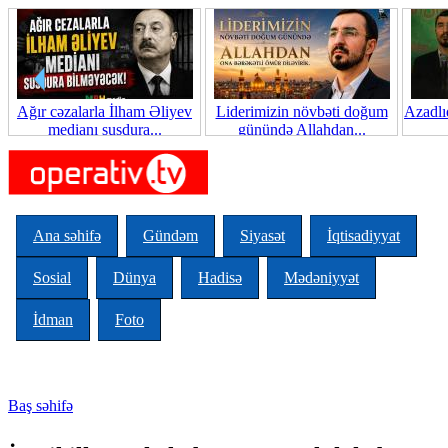
Skip to main content
Ağır cəzalarla İlham Əliyev
Liderimizin növbəti doğum
Azadlı
medianı susdura...
günündə Allahdan...
Ana səhifə
Gündəm
Siyasət
İqtisadiyyat
Sosial
Dünya
Hadisə
Mədəniyyət
İdman
Foto
Baş səhifə
You are here