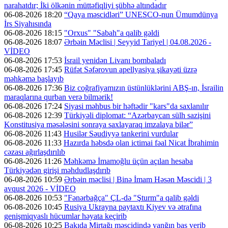
narahatdır; İki ölkənin müttəfiqliyi şübhə altındadır
06-08-2026 18:20
“Qaya məscidləri” UNESCO-nun Ümumdünya
İrs Siyahısında
06-08-2026 18:15
"Orxus" "Sabah"a qalib gəldi
06-08-2026 18:07
Ərbəin Məclisi | Seyyid Tariyel | 04.08.2026 -
VİDEO
06-08-2026 17:53
İsrail yenidən Livanı bombaladı
06-08-2026 17:45
Rüfət Səfərovun apellyasiya şikayəti üzrə
məhkəmə başlayıb
06-08-2026 17:36
Biz coğrafiyamızın üstünlüklərini ABŞ-ın, İsrailin
maraqlarına qurban verə bilmərik!
06-08-2026 17:24
Siyasi məhbus bir həftədir "kars"da saxlanılır
06-08-2026 12:39
Türkiyəli diplomat: “Azərbaycan sülh sazişini
Konstitusiya məsələsini sonraya saxlayaraq imzalaya bilər”
06-08-2026 11:43
Husilər Səudiyyə tankerini vurdular
06-08-2026 11:33
Hazırda həbsdə olan ictimai fəal Nicat İbrahimin
cəzası ağırlaşdırılıb
06-08-2026 11:26
Məhkəmə İmamoğlu üçün açılan hesaba
Türkiyədən girişi məhdudlaşdırıb
06-08-2026 10:59
Ərbəin məclisi | Binə İmam Həsən Məscidi | 3
avqust 2026 - VİDEO
06-08-2026 10:53
"Fənərbağça" ÇL-də "Şturm"a qalib gəldi
06-08-2026 10:45
Rusiya Ukrayna paytaxtı Kiyev və ətrafına
genişmiqyaslı hücumlar həyata keçirib
06-08-2026 10:25
Bakıda Mirtağı məscidində yanğın baş verib