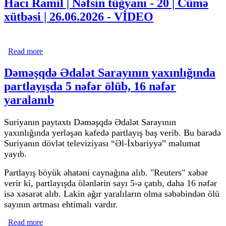
Hacı Ramil | Nəfsin tüğyanı - 20 | Cümə
xütbəsi | 26.06.2026 - VİDEO
Read more
about Hacı Ramil | Nəfsin tüğyanı - 20 | Cümə xütbəsi |
26.06.2026 - VİDEO
Dəməşqdə Ədalət Sarayının yaxınlığında
partlayışda 5 nəfər ölüb, 16 nəfər
yaralanıb
Suriyanın paytaxtı Dəməşqdə Ədalət Sarayının
yaxınlığında yerləşən kafedə partlayış baş verib. Bu barədə
Suriyanın dövlət televiziyası “Əl-İxbariyyə” məlumat
yayıb.
Partlayış böyük əhatəni caynağına alıb. "Reuters" xəbər
verir ki, partlayışda ölənlərin sayı 5-ə çatıb, daha 16 nəfər
isə xəsarət alıb. Lakin ağır yaralıların olma səbəbindən ölü
sayının artması ehtimalı vardır.
Read more
about Dəməşqdə Ədalət Sarayının yaxınlığında