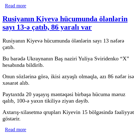
Read more
about İnanclı xanımların məhkəməsi davam edib
Rusiyanın Kiyevə hücumunda ölənlərin
sayı 13-ə çatıb, 86 yaralı var
Rusiyanın Kiyevə hücumunda ölənlərin sayı 13 nəfərə
çatıb.
Bu barədə Ukraynanın Baş naziri Yuliya Sviridenko “X”
hesabında bildirib.
Onun sözlərinə görə, ikisi azyaşlı olmaqla, azı 86 nəfər isə
xəsarət alıb.
Paytaxtda 20 yaşayış məntəqəsi birbaşa hücuma məruz
qalıb, 100-ə yaxın tikiliyə ziyan dəyib.
Axtarış-xilasetmə qrupları Kiyevin 15 bölgəsində fəaliyyət
göstərir.
Read more
about Rusiyanın Kiyevə hücumunda ölənlərin sayı 13-ə
çatıb, 86 yaralı var