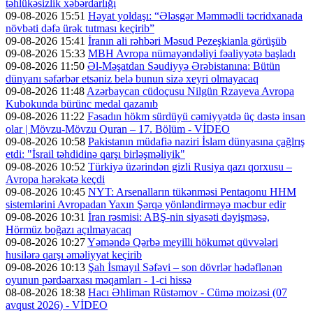
təhlükəsizlik xəbərdarlığı
09-08-2026 15:51
Həyat yoldaşı: “Ələsgər Məmmədli təcridxanada
növbəti dəfə ürək tutması keçirib”
09-08-2026 15:41
İranın ali rəhbəri Məsud Pezeşkianla görüşüb
09-08-2026 15:33
MBH Avropa nümayəndəliyi fəaliyyətə başladı
09-08-2026 11:50
Əl-Məşatdan Səudiyyə Ərəbistanına: Bütün
dünyanı səfərbər etsəniz belə bunun sizə xeyri olmayacaq
09-08-2026 11:48
Azərbaycan cüdoçusu Nilgün Rzayeva Avropa
Kubokunda bürünc medal qazanıb
09-08-2026 11:22
Fəsadın hökm sürdüyü cəmiyyətdə üç dəstə insan
olar | Mövzu-Mövzu Quran – 17. Bölüm - VİDEO
09-08-2026 10:58
Pakistanın müdafiə naziri İslam dünyasına çağlrış
etdi: "İsrail təhdidinə qarşı birləşməliyik"
09-08-2026 10:52
Türkiyə üzərindən gizli Rusiya qazı qorxusu –
Avropa hərəkətə keçdi
09-08-2026 10:45
NYT: Arsenalların tükənməsi Pentaqonu HHM
sistemlərini Avropadan Yaxın Şərqə yönləndirməyə məcbur edir
09-08-2026 10:31
İran rəsmisi: ABŞ-nin siyasəti dəyişməsə,
Hörmüz boğazı açılmayacaq
09-08-2026 10:27
Yəməndə Qərbə meyilli hökumət qüvvələri
husilərə qarşı əməliyyat keçirib
09-08-2026 10:13
Şah İsmayıl Səfəvi – son dövrlər hədəflənən
oyunun pərdəarxası məqamları - 1-ci hissə
08-08-2026 18:38
Hacı Əhliman Rüstəmov - Cümə moizəsi (07
avqust 2026) - VİDEO