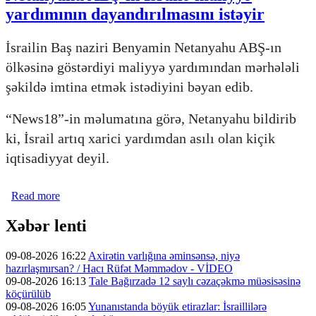
yardımının dayandırılmasını istəyir
İsrailin Baş naziri Benyamin Netanyahu ABŞ-ın
ölkəsinə göstərdiyi maliyyə yardımından mərhələli
şəkildə imtina etmək istədiyini bəyan edib.
“News18”-in məlumatına görə, Netanyahu bildirib
ki, İsrail artıq xarici yardımdan asılı olan kiçik
iqtisadiyyat deyil.
Read more
about Netanyahu ABŞ-ın İsrailə maliyyə yardımının
dayandırılmasını istəyir
Xəbər lenti
09-08-2026 16:22
Axirətin varlığına əminsənsə, niyə
hazırlaşmırsan? / Hacı Rüfət Məmmədov - VİDEO
09-08-2026 16:13
Tale Bağırzadə 12 saylı cəzaçəkmə müəsisəsinə
köçürülüb
09-08-2026 16:05
Yunanıstanda böyük etirazlar: İsraillilərə