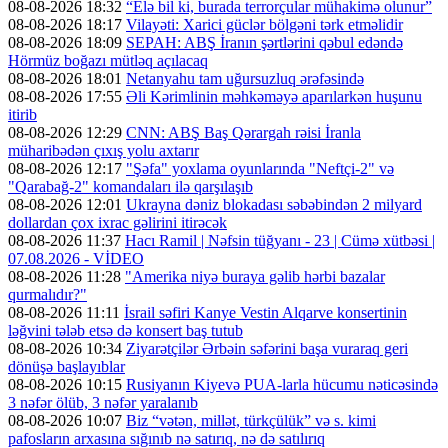
08-08-2026 18:32
“Elə bil ki, burada terrorçular mühakimə olunur”
08-08-2026 18:17
Vilayəti: Xarici güclər bölgəni tərk etməlidir
08-08-2026 18:09
SEPAH: ABŞ İranın şərtlərini qəbul edəndə
Hörmüz boğazı mütləq açılacaq
08-08-2026 18:01
Netanyahu tam uğursuzluq ərəfəsində
08-08-2026 17:55
Əli Kərimlinin məhkəməyə aparılarkən huşunu
itirib
08-08-2026 12:29
CNN: ABŞ Baş Qərargah rəisi İranla
müharibədən çıxış yolu axtarır
08-08-2026 12:17
"Şəfa" yoxlama oyunlarında "Neftçi-2" və
"Qarabağ-2" komandaları ilə qarşılaşıb
08-08-2026 12:01
Ukrayna dəniz blokadası səbəbindən 2 milyard
dollardan çox ixrac gəlirini itirəcək
08-08-2026 11:37
Hacı Ramil | Nəfsin tüğyanı - 23 | Cümə xütbəsi |
07.08.2026 - VİDEO
08-08-2026 11:28
"Amerika niyə buraya gəlib hərbi bazalar
qurmalıdır?"
08-08-2026 11:11
İsrail səfiri Kanye Vestin Alqarve konsertinin
ləğvini tələb etsə də konsert baş tutub
08-08-2026 10:34
Ziyarətçilər Ərbəin səfərini başa vuraraq geri
dönüşə başlayıblar
08-08-2026 10:15
Rusiyanın Kiyevə PUA-larla hücumu nəticəsində
3 nəfər ölüb, 3 nəfər yaralanıb
08-08-2026 10:07
Biz “vətən, millət, türkçülük” və s. kimi
pafosların arxasına sığınıb nə satırıq, nə də satılırıq