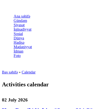
Skip to main content
Ana səhifə
Gündəm
Siyasət
İqtisadiyyat
Sosial
Dünya
Hadisə
Mədəniyyət
İdman
Foto
Baş səhifə
»
Calendar
You are here
Activities calendar
02 July 2026