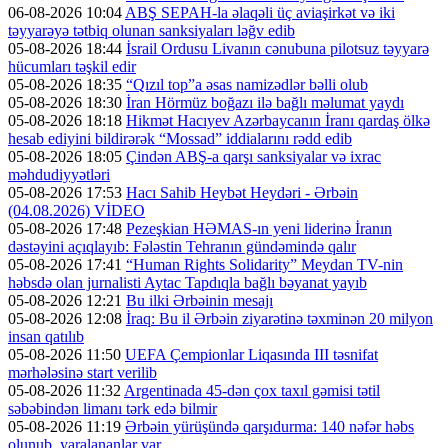
06-08-2026 10:04
ABŞ SEPAH-la əlaqəli üç aviaşirkət və iki
təyyarəyə tətbiq olunan sanksiyaları ləğv edib
05-08-2026 18:44
İsrail Ordusu Livanın cənubuna pilotsuz təyyarə
hücumları təşkil edir
05-08-2026 18:35
“Qızıl top”a əsas namizədlər bəlli olub
05-08-2026 18:30
İran Hörmüz boğazı ilə bağlı məlumat yaydı
05-08-2026 18:18
Hikmət Hacıyev Azərbaycanın İranı qardaş ölkə
hesab ediyini bildirərək “Mossad” iddialarını rədd edib
05-08-2026 18:05
Çindən ABŞ-a qarşı sanksiyalar və ixrac
məhdudiyyətləri
05-08-2026 17:53
Hacı Sahib Heybət Heydəri - Ərbəin
(04.08.2026) VİDEO
05-08-2026 17:48
Pezeşkian HƏMAS-ın yeni liderinə İranın
dəstəyini açıqlayıb: Fələstin Tehranın gündəmində qalır
05-08-2026 17:41
“Human Rights Solidarity” Meydan TV-nin
həbsdə olan jurnalisti Aytac Tapdıqla bağlı bəyanat yayıb
05-08-2026 12:21
Bu ilki Ərbəinin mesajı
05-08-2026 12:08
İraq: Bu il Ərbəin ziyarətinə təxminən 20 milyon
insan qatılıb
05-08-2026 11:50
UEFA Çempionlar Liqasında III təsnifat
mərhələsinə start verilib
05-08-2026 11:32
Argentinada 45-dən çox taxıl gəmisi tətil
səbəbindən limanı tərk edə bilmir
05-08-2026 11:19
Ərbəin yürüşündə qarşıdurma: 140 nəfər həbs
olunub, yaralananlar var