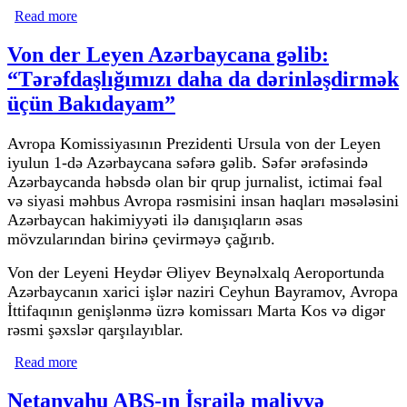
Read more
about Müharibə İranın ən böyük sirrini üzə çıxardı
Von der Leyen Azərbaycana gəlib:
“Tərəfdaşlığımızı daha da dərinləşdirmək
üçün Bakıdayam”
Avropa Komissiyasının Prezidenti Ursula von der Leyen
iyulun 1-də Azərbaycana səfərə gəlib. Səfər ərəfəsində
Azərbaycanda həbsdə olan bir qrup jurnalist, ictimai fəal
və siyasi məhbus Avropa rəsmisini insan haqları məsələsini
Azərbaycan hakimiyyəti ilə danışıqların əsas
mövzularından birinə çevirməyə çağırıb.
Von der Leyeni Heydər Əliyev Beynəlxalq Aeroportunda
Azərbaycanın xarici işlər naziri Ceyhun Bayramov, Avropa
İttifaqının genişlənmə üzrə komissarı Marta Kos və digər
rəsmi şəxslər qarşılayıblar.
Read more
about Von der Leyen Azərbaycana gəlib:
“Tərəfdaşlığımızı daha da dərinləşdirmək üçün
Bakıdayam”
Netanyahu ABŞ-ın İsrailə maliyyə