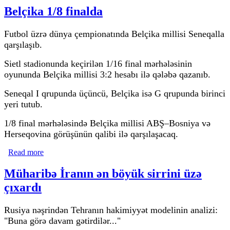
Belçika 1/8 finalda
Futbol üzrə dünya çempionatında Belçika millisi Seneqalla
qarşılaşıb.
Sietl stadionunda keçirilən 1/16 final mərhələsinin
oyununda Belçika millisi 3:2 hesabı ilə qələbə qazanıb.
Seneqal I qrupunda üçüncü, Belçika isə G qrupunda birinci
yeri tutub.
1/8 final mərhələsində Belçika millisi ABŞ–Bosniya və
Herseqovina görüşünün qalibi ilə qarşılaşacaq.
Read more
about Belçika 1/8 finalda
Müharibə İranın ən böyük sirrini üzə
çıxardı
Rusiya nəşrindən Tehranın hakimiyyət modelinin analizi:
"Buna görə davam gətirdilər..."