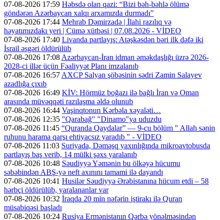
07-08-2026 17:59
Həbsdə olan qazi: “Bizi bəh-bəhlə ölümə
göndərən Azərbaycan xalqı arxamızda durmadı”
07-08-2026 17:44
Mehrab Dəmirzadə | İlahi razılıq və
həyatımızdakı yeri | Cümə xütbəsi | 07.08.2026 - VİDEO
07-08-2026 17:40
Livanda partlayış: Atəşkəsdən bəri ilk dəfə iki
İsrail əsgəri öldürülüb
07-08-2026 17:08
Azərbaycan-İran idman əməkdaşlığı üzrə 2026-
2028-ci illər üçün Fəaliyyət Planı imzalanıb
07-08-2026 16:57
AXCP Salyan şöbəsinin sədri Zamin Salayev
azadlığa çıxıb
07-08-2026 16:49
KİV: Hörmüz boğazı ilə bağlı İran və Oman
arasında müvəqqəti razılaşma əldə olunub
07-08-2026 16:44
Vaşinqtonun Kərbəla xəyaləti…
07-08-2026 12:35
"Qarabağ" "Dinamo"ya uduzdu
07-08-2026 11:45
“Quranda Qaydalar” — 9-cu bölüm " Allah sənin
ruhunu harama qarşı ehtiyacsız yaradıb " - VİDEO
07-08-2026 11:03
Suriyada, Dəməşq yaxınlığında mikroavtobusda
partlayış baş verib, 14 mülki şəxs yaralanıb
07-08-2026 10:48
Səudiyyə Yəmənin bu ölkəyə hücumu
səbəbindən ABŞ-yə neft axınını tamami ilə dayandı
07-08-2026 10:41
Husilər Səudiyyə Ərəbistanına hücum etdi – 58
hərbçi öldürülüb, yaralananlar var
07-08-2026 10:32
İraqda 20 min nəfərin iştirakı ilə Quran
müsabiqəsi başladı
07-08-2026 10:24
Rusiya Ermənistanın Qərbə yönəlməsindən