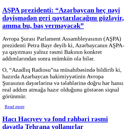
partlayışda 5 nəfər ölüb, 16 nəfər yaralanıb
AŞPA prezidenti: “Azərbaycan heç nəyi
dəyişmədən geri qaytarılacağını gözləyir,
amma bu, baş verməyəcək”
Avropa Şurası Parlament Assambleyasının (AŞPA)
prezidenti Petra Bayr deyib ki, Azərbaycanın AŞPA-
ya qayıtması yalnız rəsmi Bakının konkret
addımlarından sonra mümkün ola bilər.
O, “Azadlıq Radiosu”na müsahibəsində bildirib ki,
hazırda Azərbaycan hakimiyyətinin Avropa
Şurasının dəyərlərinə və tələblərinə doğru hər hansı
real addım atmağa hazır olduğunu göstərən siqnal
görünmür.
Read more
about AŞPA prezidenti: “Azərbaycan heç nəyi
dəyişmədən geri qaytarılacağını gözləyir, amma bu, baş
verməyəcək”
Hacı Hacıyev və fond rəhbəri rəsmi
dəvətlə Tehrana yollanırlar