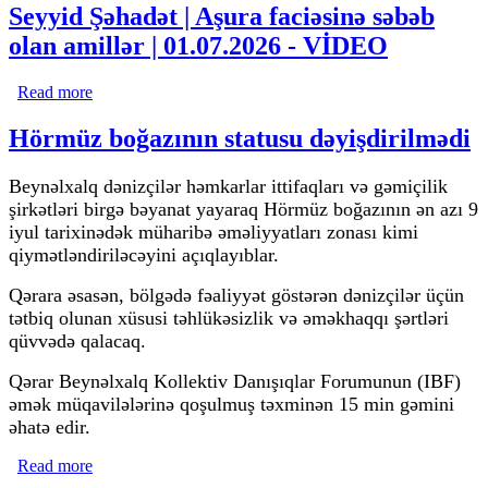
Seyyid Şəhadət | Aşura faciəsinə səbəb
olan amillər | 01.07.2026 - VİDEO
Read more
about Seyyid Şəhadət | Aşura faciəsinə səbəb olan amillər
| 01.07.2026 - VİDEO
Hörmüz boğazının statusu dəyişdirilmədi
Beynəlxalq dənizçilər həmkarlar ittifaqları və gəmiçilik
şirkətləri birgə bəyanat yayaraq Hörmüz boğazının ən azı 9
iyul tarixinədək müharibə əməliyyatları zonası kimi
qiymətləndiriləcəyini açıqlayıblar.
Qərara əsasən, bölgədə fəaliyyət göstərən dənizçilər üçün
tətbiq olunan xüsusi təhlükəsizlik və əməkhaqqı şərtləri
qüvvədə qalacaq.
Qərar Beynəlxalq Kollektiv Danışıqlar Forumunun (IBF)
əmək müqavilələrinə qoşulmuş təxminən 15 min gəmini
əhatə edir.
Read more
about Hörmüz boğazının statusu dəyişdirilmədi