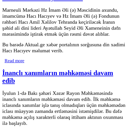
Marneuli Mərkəzi Hz İmam Əli (ə) Məscidinin axundu,
imamcümə Hacı Hacıyev və Hz İmam Əli (ə) Fondunun
rəhbəri Hacı Amil Xəlilov Tehranda keçiriləcək İranın
şəhid ali dini lideri Ayətullah Seyid Əli Xameneinin dəfn
mərasimində iştirak etmək üçün rəsmi dəvət alıblar.
Bu barədə Aktual.ge xəbər portalının sorğusuna din xadimi
Hacı Hacıyev məlumat verib.
Read more
about Hacı Hacıyev və fond rəhbəri rəsmi dəvətlə
Tehrana yollanırlar
İnanclı xanımların məhkəməsi davam
edib
İyulun 1-də Bakı şəhəri Xəzər Rayon Məhkəməsində
inanclı xanımların məhkəməsi davam edib. İlk məhkəmə
iclasında xanımlar işlə tanış olmadıqları üçün məhkəmədən
iclası müəyyən zamanda ertləməsini istəmişdilər. Bu dəfə
məhkəmə açılış xarakterli olaraq ittiham aktının oxunması
ilə başlayıb.