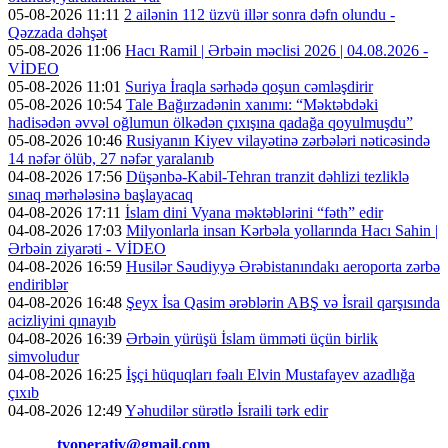
05-08-2026 11:11
2 ailənin 112 üzvü illər sonra dəfn olundu -
Qəzzada dəhşət
05-08-2026 11:06
Hacı Ramil | Ərbəin məclisi 2026 | 04.08.2026 -
VİDEO
05-08-2026 11:01
Suriya İraqla sərhədə qoşun cəmləşdirir
05-08-2026 10:54
Tale Bağırzadənin xanımı: “Məktəbdəki
hadisədən əvvəl oğlumun ölkədən çıxışına qadağa qoyulmuşdu”
05-08-2026 10:46
Rusiyanın Kiyev vilayətinə zərbələri nəticəsində
14 nəfər ölüb, 27 nəfər yaralanıb
04-08-2026 17:56
Düşənbə-Kabil-Tehran tranzit dəhlizi tezliklə
sınaq mərhələsinə başlayacaq
04-08-2026 17:11
İslam dini Vyana məktəblərini “fəth” edir
04-08-2026 17:03
Milyonlarla insan Kərbəla yollarında Hacı Sahin |
Ərbəin ziyarəti - VİDEO
04-08-2026 16:59
Husilər Səudiyyə Ərəbistanındakı aeroporta zərbə
endiriblər
04-08-2026 16:48
Şeyx İsa Qasim ərəblərin ABŞ və İsrail qarşısında
acizliyini qınayıb
04-08-2026 16:39
Ərbəin yürüşü İslam ümməti üçün birlik
simvoludur
04-08-2026 16:25
İşçi hüquqları fəalı Elvin Mustafayev azadlığa
çıxıb
04-08-2026 12:49
Yəhudilər sürətlə İsraili tərk edir
Əlaqə:
tvoperativ@gmail.com