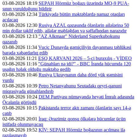
03-08-2026 18:19
SEPAH Hörmüz boğazı üzərində MQ-9 PUA-
sının vurulduğunu bildirir
03-08-2026 12:34
Türkiyədə bütün məktəblərdə namaz otaqları
açılacaq
03-08-2026 12:30
Rusiya AZAL qəzasında ölənlərin ailələrinə 50
min dollar təklif edib, ailələr məbləğdən və şəffaflıqdan narazıdır
03-08-2026 12:13
"AZ Alkmaar" Niderland Superkubokunu
qazanıb
03-08-2026 11:34
Vuçiç Dunayda gəmiçiliyin dayanması təhlükəsi
barədə xəbərdarlıq edib
03-08-2026 11:21
EŞQ KARVANI 2026 – 5-ci buraxılış - VİDEO
03-08-2026 11:16
"Günahları nə idi?" - BBC İranda hücumda 120
uşağın həlak olduğu məktəbə gedib
03-08-2026 10:46
Rusiya Ukraynanın daha dörd yük gəmisini
vurdu
03-08-2026 10:39
Petro Netanyahunu Seutadakı qeyri-qanuni
miqrasiyada günahlandırıb
03-08-2026 10:24
DEM Partiyası nümayəndə heyəti İmralı adasında
Öcalanla görüşdü
03-08-2026 10:15
Pakistanda terror aktı zamanı ölənlərin sayı 14-ə
çatıb
02-08-2026 20:01
İraq: Ərazimiz qonşu ölkələrə hücumlar üçün
istifadə olunmayacaq
02-08-2026 19:52
KİV: SEPAH Hörmüz boğazının açılması ilə
razılaşmayıb