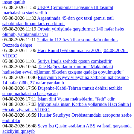
insan qatılıb
05-08-2026 11:50
UEFA Çempionlar Liqasında III təsnifat
mərhələsinə start verilib
05-08-2026 11:32
Argentinada 45-dən çox taxıl gəmisi tətil
səbəbindən limanı tərk edə bilmir
05-08-2026 11:19
Ərbəin yürüşündə qarşıdurma: 140 nəfər həbs
olunub, yaralananlar var
05-08-2026 11:11
2 ailənin 112 üzvü illər sonra dəfn olundu -
Qəzzada dəhşət
05-08-2026 11:06
Hacı Ramil | Ərbəin məclisi 2026 | 04.08.2026 -
VİDEO
05-08-2026 11:01
Suriya İraqla sərhədə qoşun cəmləşdirir
05-08-2026 10:54
Tale Bağırzadənin xanımı: “Məktəbdəki
hadisədən əvvəl oğlumun ölkədən çıxışına qadağa qoyulmuşdu”
05-08-2026 10:46
Rusiyanın Kiyev vilayətinə zərbələri nəticəsində
14 nəfər ölüb, 27 nəfər yaralanıb
04-08-2026 17:56
Düşənbə-Kabil-Tehran tranzit dəhlizi tezliklə
sınaq mərhələsinə başlayacaq
04-08-2026 17:11
İslam dini Vyana məktəblərini “fəth” edir
04-08-2026 17:03
Milyonlarla insan Kərbəla yollarında Hacı Sahin |
Ərbəin ziyarəti - VİDEO
04-08-2026 16:59
Husilər Səudiyyə Ərəbistanındakı aeroporta zərbə
endiriblər
04-08-2026 16:48
Şeyx İsa Qasim ərəblərin ABŞ və İsrail qarşısında
acizliyini qınayıb