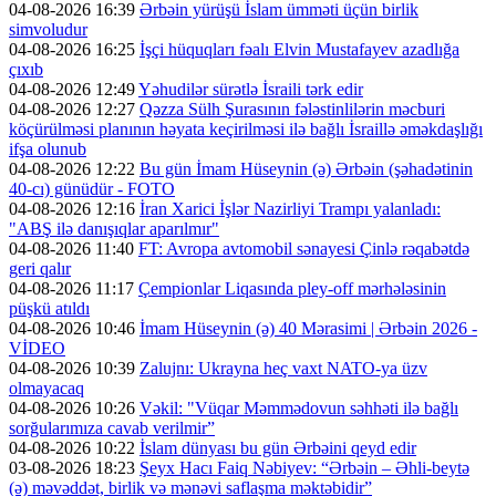
04-08-2026 16:39
Ərbəin yürüşü İslam ümməti üçün birlik
simvoludur
04-08-2026 16:25
İşçi hüquqları fəalı Elvin Mustafayev azadlığa
çıxıb
04-08-2026 12:49
Yəhudilər sürətlə İsraili tərk edir
04-08-2026 12:27
Qəzza Sülh Şurasının fələstinlilərin məcburi
köçürülməsi planının həyata keçirilməsi ilə bağlı İsraillə əməkdaşlığı
ifşa olunub
04-08-2026 12:22
Bu gün İmam Hüseynin (ə) Ərbəin (şəhadətinin
40-cı) günüdür - FOTO
04-08-2026 12:16
İran Xarici İşlər Nazirliyi Trampı yalanladı:
"ABŞ ilə danışıqlar aparılmır"
04-08-2026 11:40
FT: Avropa avtomobil sənayesi Çinlə rəqabətdə
geri qalır
04-08-2026 11:17
Çempionlar Liqasında pley-off mərhələsinin
püşkü atıldı
04-08-2026 10:46
İmam Hüseynin (ə) 40 Mərasimi | Ərbəin 2026 -
VİDEO
04-08-2026 10:39
Zalujnı: Ukrayna heç vaxt NATO-ya üzv
olmayacaq
04-08-2026 10:26
Vəkil: "Vüqar Məmmədovun səhhəti ilə bağlı
sorğularımıza cavab verilmir”
04-08-2026 10:22
İslam dünyası bu gün Ərbəini qeyd edir
03-08-2026 18:23
Şeyx Hacı Faiq Nəbiyev: “Ərbəin – Əhli-beytə
(ə) məvəddət, birlik və mənəvi saflaşma məktəbidir”