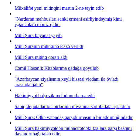
Müxalifət yeni mitinqini martın 2-nə təyin edib
''Nardaran məhbusları sanki erməni əsirliyindəymiş kimi
işgəncələrə məruz qalır''
Milli Şura bəyanat yayıb
Milli Şuranın mitinqinə icazə verildi
Milli Şura mitinq qərarı aldı
Cəmil Həsənli: Kitablarıma qadağa qoyulub
''Azərbaycan ziyalısının xeyli hissəsi vicdanı ilə övladı
arasında qalıb''
Hakimiyyət bolşevik metodunu bərpa edir
Sabiq deputatlar bir-birlərinin ünvanına sərt ifadələr işlətdilər
Milli Şura: Ölkə vətəndaş qarşıdurmasının bir addımlığındadır
Milli Şura hakimiyyətdən mühacirətdəki fəallara qarşı basqını
dayandrımağı tələb edir