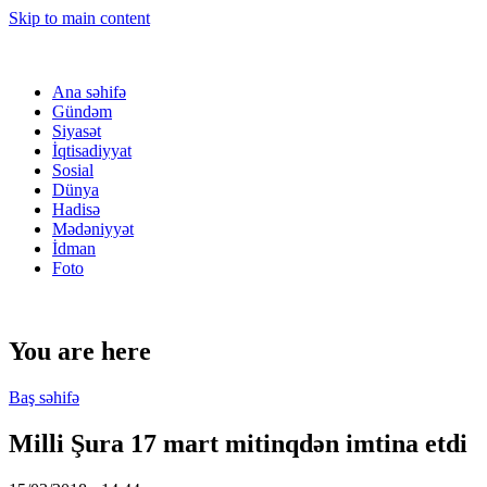
Skip to main content
Ana səhifə
Gündəm
Siyasət
İqtisadiyyat
Sosial
Dünya
Hadisə
Mədəniyyət
İdman
Foto
You are here
Baş səhifə
Milli Şura 17 mart mitinqdən imtina etdi