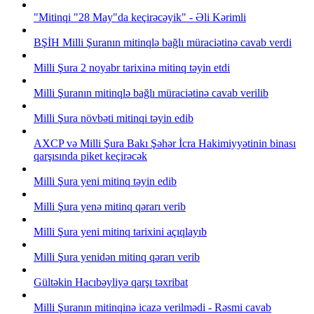
"Mitinqi "28 May"da keçirəcəyik" - Əli Kərimli
BŞİH Milli Şuranın mitinqlə bağlı müraciətinə cavab verdi
Milli Şura 2 noyabr tarixinə mitinq təyin etdi
Milli Şuranın mitinqlə bağlı müraciətinə cavab verilib
Milli Şura növbəti mitinqi təyin edib
AXCP və Milli Şura Bakı Şəhər İcra Hakimiyyətinin binası
qarşısında piket keçirəcək
Milli Şura yeni mitinq təyin edib
Milli Şura yenə mitinq qərarı verib
Milli Şura yeni mitinq tarixini açıqlayıb
Milli Şura yenidən mitinq qərarı verib
Gültəkin Hacıbəyliyə qarşı təxribat
Milli Şuranın mitinqinə icazə verilmədi - Rəsmi cavab