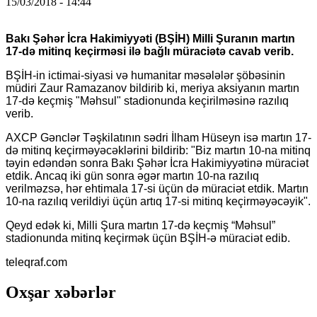
15/03/2018 - 14:44
Bakı Şəhər İcra Hakimiyyəti (BŞİH) Milli Şuranın martın
17-də mitinq keçirməsi ilə bağlı müraciətə cavab verib.
BŞİH-in ictimai-siyasi və humanitar məsələlər şöbəsinin
müdiri Zaur Ramazanov bildirib ki, meriya aksiyanın martın
17-də keçmiş "Məhsul" stadionunda keçirilməsinə razılıq
verib.
AXCP Gənclər Təşkilatının sədri İlham Hüseyn isə martın 17-
də mitinq keçirməyəcəklərini bildirib: "Biz martın 10-na mitinq
təyin edəndən sonra Bakı Şəhər İcra Hakimiyyətinə müraciət
etdik. Ancaq iki gün sonra əgər martın 10-na razılıq
verilməzsə, hər ehtimala 17-si üçün də müraciət etdik. Martın
10-na razılıq verildiyi üçün artıq 17-si mitinq keçirməyəcəyik".
Qeyd edək ki, Milli Şura martın 17-də keçmiş “Məhsul”
stadionunda mitinq keçirmək üçün BŞİH-ə müraciət edib.
teleqraf.com
Oxşar xəbərlər