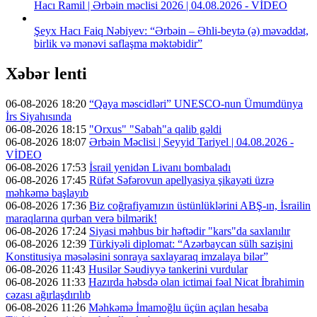
Hacı Ramil | Ərbəin məclisi 2026 | 04.08.2026 - VİDEO
Şeyx Hacı Faiq Nəbiyev: “Ərbəin – Əhli-beytə (ə) məvəddət,
birlik və mənəvi saflaşma məktəbidir”
Xəbər lenti
06-08-2026 18:20
“Qaya məscidləri” UNESCO-nun Ümumdünya
İrs Siyahısında
06-08-2026 18:15
"Orxus" "Sabah"a qalib gəldi
06-08-2026 18:07
Ərbəin Məclisi | Seyyid Tariyel | 04.08.2026 -
VİDEO
06-08-2026 17:53
İsrail yenidən Livanı bombaladı
06-08-2026 17:45
Rüfət Səfərovun apellyasiya şikayəti üzrə
məhkəmə başlayıb
06-08-2026 17:36
Biz coğrafiyamızın üstünlüklərini ABŞ-ın, İsrailin
maraqlarına qurban verə bilmərik!
06-08-2026 17:24
Siyasi məhbus bir həftədir "kars"da saxlanılır
06-08-2026 12:39
Türkiyəli diplomat: “Azərbaycan sülh sazişini
Konstitusiya məsələsini sonraya saxlayaraq imzalaya bilər”
06-08-2026 11:43
Husilər Səudiyyə tankerini vurdular
06-08-2026 11:33
Hazırda həbsdə olan ictimai fəal Nicat İbrahimin
cəzası ağırlaşdırılıb
06-08-2026 11:26
Məhkəmə İmamoğlu üçün açılan hesaba