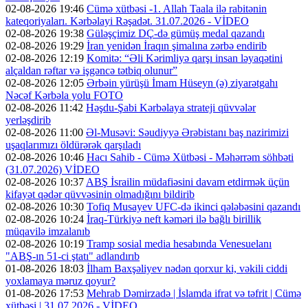
02-08-2026 19:46
Cümə xütbəsi -1. Allah Taala ilə rabitənin
kateqoriyaları. Kərbəlayi Rəşadət. 31.07.2026 - VİDEO
02-08-2026 19:38
Güləşçimiz DÇ-də gümüş medal qazandı
02-08-2026 19:29
İran yenidən İraqın şimalına zərbə endirib
02-08-2026 12:19
Komitə: “Əli Kərimliyə qarşı insan ləyaqətini
alçaldan rəftar və işgəncə tətbiq olunur”
02-08-2026 12:05
Ərbəin yürüşü İmam Hüseyn (ə) ziyarətgahı
Nəcəf Kərbəla yolu FOTO
02-08-2026 11:42
Həşdu-Şabi Kərbəlaya strateji qüvvələr
yerləşdirib
02-08-2026 11:00
Əl-Musəvi: Səudiyyə Ərəbistanı baş nazirimizi
uşaqlarımızı öldürərək qarşıladı
02-08-2026 10:46
Hacı Sahib - Cümə Xütbəsi - Məhərrəm söhbəti
(31.07.2026) VİDEO
02-08-2026 10:37
ABŞ İsrailin müdafiəsini davam etdirmək üçün
kifayət qədər qüvvəsinin olmadığını bildirib
02-08-2026 10:30
Tofiq Musayev UFC-də ikinci qələbəsini qazandı
02-08-2026 10:24
İraq-Türkiyə neft kəməri ilə bağlı birillik
müqavilə imzalanıb
02-08-2026 10:19
Tramp sosial media hesabında Venesuelanı
"ABŞ-ın 51-ci ştatı" adlandırıb
01-08-2026 18:03
İlham Baxşəliyev nədən qorxur ki, vəkili ciddi
yoxlamaya məruz qoyur?
01-08-2026 17:53
Mehrab Dəmirzadə | İslamda ifrat və təfrit | Cümə
xütbəsi | 31.07.2026 - VİDEO