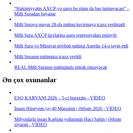
“Hakimiyyətin AXCP-yə qarşı bu planı da baş tutmayacaq” –
Milli Şuradan bəyanat
Milli Şuraya mayın 28-də mitinq keçirməyə icazə verilmədi
Milli Şura AXCP üzvlərinə qarşı repressiyaları pisləyib
Milli Şura və Müsavat növbəti mitinqi Aprelin 14-ə təyin etdi
Milli Şuranın mitinqinə icazə verildi
REAL Milli Şuranın mitinqində iştirak etməyəcək
Ən çox oxunanlar
EŞQ KARVANI 2026 – 5-ci buraxılış - VİDEO
İmam Hüseynin (ə) 40 Mərasimi | Ərbəin 2026 - VİDEO
Milyonlarla insan Kərbəla yollarında Hacı Sahin | Ərbəin
ziyarəti - VİDEO