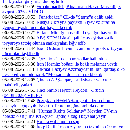
Türkiyədən girişi məhdudlaşdırıb
06-08-2026 10:59
Ərbəin məclisi | Binə İmam Həsən Məscidi | 3
avqust 2026 - VİDEO
06-08-2026 10:53
"Fənərbağça" ÇL-də "Şturm"a qalib gəldi
06-08-2026 10:45
Rusiya Ukrayna paytaxtı Kiyev və ətrafına
genişmiqyaslı hücumlar həyata keçirib
06-08-2026 10:25
Bakıda Mirtağı məscidində yanğın baş verib
06-08-2026 10:04
ABŞ SEPAH-la əlaqəli üç aviaşirkət və iki
təyyarəyə tətbiq olunan sanksiyaları ləğv edib
05-08-2026 18:44
İsrail Ordusu Livanın cənubuna pilotsuz təyyarə
hücumları təşkil edir
05-08-2026 18:35
“Qızıl top”a əsas namizədlər bəlli olub
05-08-2026 18:30
İran Hörmüz boğazı ilə bağlı məlumat yaydı
05-08-2026 18:18
Hikmət Hacıyev Azərbaycanın İranı qardaş ölkə
hesab ediyini bildirərək “Mossad” iddialarını rədd edib
05-08-2026 18:05
Çindən ABŞ-a qarşı sanksiyalar və ixrac
məhdudiyyətləri
05-08-2026 17:53
Hacı Sahib Heybət Heydəri - Ərbəin
(04.08.2026) VİDEO
05-08-2026 17:48
Pezeşkian HƏMAS-ın yeni liderinə İranın
dəstəyini açıqlayıb: Fələstin Tehranın gündəmində qalır
05-08-2026 17:41
“Human Rights Solidarity” Meydan TV-nin
həbsdə olan jurnalisti Aytac Tapdıqla bağlı bəyanat yayıb
05-08-2026 12:21
Bu ilki Ərbəinin mesajı
05-08-2026 12:08
İraq: Bu il Ərbəin ziyarətinə təxminən 20 milyon