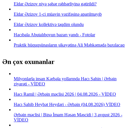
Eldar Əzizov niyə şəhər rəhbərliyinə gətirildi?
Eldar Əzizov 1-ci müavin vəzifəsinə aparılmayıb
Eldar Əzizov kollektivə təqdim olundu
Hacıbala Abutalıbovun bazarı yandı - Fotolar
Praktik hüquqşünasların şikayətinə Ali Məhkəmədə baxılacaq
Ən çox oxunanlar
Milyonlarla insan Kərbəla yollarında Hacı Sahin | Ərbəin
ziyarəti - VİDEO
Hacı Ramil | Ərbəin məclisi 2026 | 04.08.2026 - VİDEO
Hacı Sahib Heybət Heydəri - Ərbəin (04.08.2026) VİDEO
Ərbəin məclisi | Binə İmam Həsən Məscidi | 3 avqust 2026 -
VİDEO