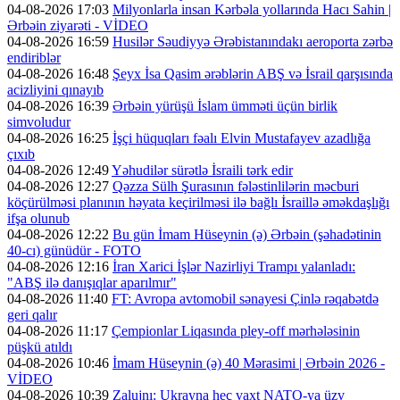
04-08-2026 17:03
Milyonlarla insan Kərbəla yollarında Hacı Sahin |
Ərbəin ziyarəti - VİDEO
04-08-2026 16:59
Husilər Səudiyyə Ərəbistanındakı aeroporta zərbə
endiriblər
04-08-2026 16:48
Şeyx İsa Qasim ərəblərin ABŞ və İsrail qarşısında
acizliyini qınayıb
04-08-2026 16:39
Ərbəin yürüşü İslam ümməti üçün birlik
simvoludur
04-08-2026 16:25
İşçi hüquqları fəalı Elvin Mustafayev azadlığa
çıxıb
04-08-2026 12:49
Yəhudilər sürətlə İsraili tərk edir
04-08-2026 12:27
Qəzza Sülh Şurasının fələstinlilərin məcburi
köçürülməsi planının həyata keçirilməsi ilə bağlı İsraillə əməkdaşlığı
ifşa olunub
04-08-2026 12:22
Bu gün İmam Hüseynin (ə) Ərbəin (şəhadətinin
40-cı) günüdür - FOTO
04-08-2026 12:16
İran Xarici İşlər Nazirliyi Trampı yalanladı:
"ABŞ ilə danışıqlar aparılmır"
04-08-2026 11:40
FT: Avropa avtomobil sənayesi Çinlə rəqabətdə
geri qalır
04-08-2026 11:17
Çempionlar Liqasında pley-off mərhələsinin
püşkü atıldı
04-08-2026 10:46
İmam Hüseynin (ə) 40 Mərasimi | Ərbəin 2026 -
VİDEO
04-08-2026 10:39
Zalujnı: Ukrayna heç vaxt NATO-ya üzv