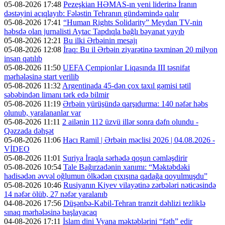
05-08-2026 17:48
Pezeşkian HƏMAS-ın yeni liderinə İranın
dəstəyini açıqlayıb: Fələstin Tehranın gündəmində qalır
05-08-2026 17:41
“Human Rights Solidarity” Meydan TV-nin
həbsdə olan jurnalisti Aytac Tapdıqla bağlı bəyanat yayıb
05-08-2026 12:21
Bu ilki Ərbəinin mesajı
05-08-2026 12:08
İraq: Bu il Ərbəin ziyarətinə təxminən 20 milyon
insan qatılıb
05-08-2026 11:50
UEFA Çempionlar Liqasında III təsnifat
mərhələsinə start verilib
05-08-2026 11:32
Argentinada 45-dən çox taxıl gəmisi tətil
səbəbindən limanı tərk edə bilmir
05-08-2026 11:19
Ərbəin yürüşündə qarşıdurma: 140 nəfər həbs
olunub, yaralananlar var
05-08-2026 11:11
2 ailənin 112 üzvü illər sonra dəfn olundu -
Qəzzada dəhşət
05-08-2026 11:06
Hacı Ramil | Ərbəin məclisi 2026 | 04.08.2026 -
VİDEO
05-08-2026 11:01
Suriya İraqla sərhədə qoşun cəmləşdirir
05-08-2026 10:54
Tale Bağırzadənin xanımı: “Məktəbdəki
hadisədən əvvəl oğlumun ölkədən çıxışına qadağa qoyulmuşdu”
05-08-2026 10:46
Rusiyanın Kiyev vilayətinə zərbələri nəticəsində
14 nəfər ölüb, 27 nəfər yaralanıb
04-08-2026 17:56
Düşənbə-Kabil-Tehran tranzit dəhlizi tezliklə
sınaq mərhələsinə başlayacaq
04-08-2026 17:11
İslam dini Vyana məktəblərini “fəth” edir