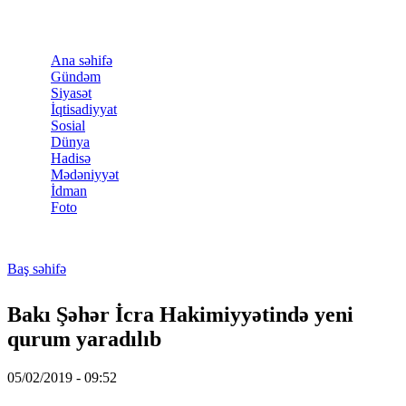
Skip to main content
Ana səhifə
Gündəm
Siyasət
İqtisadiyyat
Sosial
Dünya
Hadisə
Mədəniyyət
İdman
Foto
Baş səhifə
You are here
Bakı Şəhər İcra Hakimiyyətində yeni
qurum yaradılıb
05/02/2019 - 09:52