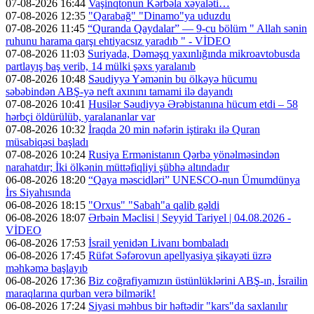
07-08-2026 16:44
Vaşinqtonun Kərbəla xəyaləti…
07-08-2026 12:35
"Qarabağ" "Dinamo"ya uduzdu
07-08-2026 11:45
“Quranda Qaydalar” — 9-cu bölüm " Allah sənin
ruhunu harama qarşı ehtiyacsız yaradıb " - VİDEO
07-08-2026 11:03
Suriyada, Dəməşq yaxınlığında mikroavtobusda
partlayış baş verib, 14 mülki şəxs yaralanıb
07-08-2026 10:48
Səudiyyə Yəmənin bu ölkəyə hücumu
səbəbindən ABŞ-yə neft axınını tamami ilə dayandı
07-08-2026 10:41
Husilər Səudiyyə Ərəbistanına hücum etdi – 58
hərbçi öldürülüb, yaralananlar var
07-08-2026 10:32
İraqda 20 min nəfərin iştirakı ilə Quran
müsabiqəsi başladı
07-08-2026 10:24
Rusiya Ermənistanın Qərbə yönəlməsindən
narahatdır; İki ölkənin müttəfiqliyi şübhə altındadır
06-08-2026 18:20
“Qaya məscidləri” UNESCO-nun Ümumdünya
İrs Siyahısında
06-08-2026 18:15
"Orxus" "Sabah"a qalib gəldi
06-08-2026 18:07
Ərbəin Məclisi | Seyyid Tariyel | 04.08.2026 -
VİDEO
06-08-2026 17:53
İsrail yenidən Livanı bombaladı
06-08-2026 17:45
Rüfət Səfərovun apellyasiya şikayəti üzrə
məhkəmə başlayıb
06-08-2026 17:36
Biz coğrafiyamızın üstünlüklərini ABŞ-ın, İsrailin
maraqlarına qurban verə bilmərik!
06-08-2026 17:24
Siyasi məhbus bir həftədir "kars"da saxlanılır