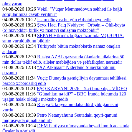
olmayacaq
04-08-2026 10:26
Vəkil: "Vüqar Məmmədovun səhhəti ilə bağlı
sorğularımıza cavab verilmir”
04-08-2026 10:22
İslam dünyası bu gün Ərbəini qeyd edir
03-08-2026 18:23
Şeyx Hacı Faiq Nəbiyev: “Ərbəin – Əhli-beytə
(ə) məvəddət, birlik və mənəvi saflaşma məktəbidir”
03-08-2026 18:19
SEPAH Hörmüz boğazı üzərində MQ-9 PUA-
sının vurulduğunu bildirir
03-08-2026 12:34
Türkiyədə bütün məktəblərdə namaz otaqları
açılacaq
03-08-2026 12:30
Rusiya AZAL qəzasında ölənlərin ailələrinə 50
min dollar təklif edib, ailələr məbləğdən və şəffaflıqdan narazıdır
03-08-2026 12:13
"AZ Alkmaar" Niderland Superkubokunu
qazanıb
03-08-2026 11:34
Vuçiç Dunayda gəmiçiliyin dayanması təhlükəsi
barədə xəbərdarlıq edib
03-08-2026 11:21
EŞQ KARVANI 2026 – 5-ci buraxılış - VİDEO
03-08-2026 11:16
"Günahları nə idi?" - BBC İranda hücumda 120
uşağın həlak olduğu məktəbə gedib
03-08-2026 10:46
Rusiya Ukraynanın daha dörd yük gəmisini
vurdu
03-08-2026 10:39
Petro Netanyahunu Seutadakı qeyri-qanuni
miqrasiyada günahlandırıb
03-08-2026 10:24
DEM Partiyası nümayəndə heyəti İmralı adasında
Öcalanla görüşdü