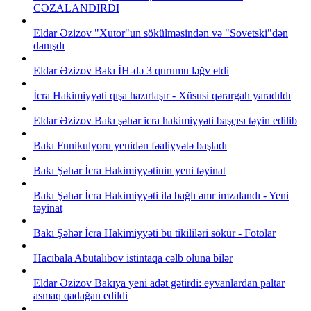
CƏZALANDIRDI
Eldar Əzizov "Xutor"un sökülməsindən və "Sovetski"dən
danışdı
Eldar Əzizov Bakı İH-də 3 qurumu ləğv etdi
İcra Hakimiyyəti qışa hazırlaşır - Xüsusi qərargah yaradıldı
Eldar Əzizov Bakı şəhər icra hakimiyyəti başçısı təyin edilib
Bakı Funikulyoru yenidən fəaliyyətə başladı
Bakı Şəhər İcra Hakimiyyətinin yeni təyinat
Bakı Şəhər İcra Hakimiyyəti ilə bağlı əmr imzalandı - Yeni
təyinat
Bakı Şəhər İcra Hakimiyyəti bu tikililəri sökür - Fotolar
Hacıbala Abutalıbov istintaqa cəlb oluna bilər
Eldar Əzizov Bakıya yeni adət gətirdi: eyvanlardan paltar
asmaq qadağan edildi