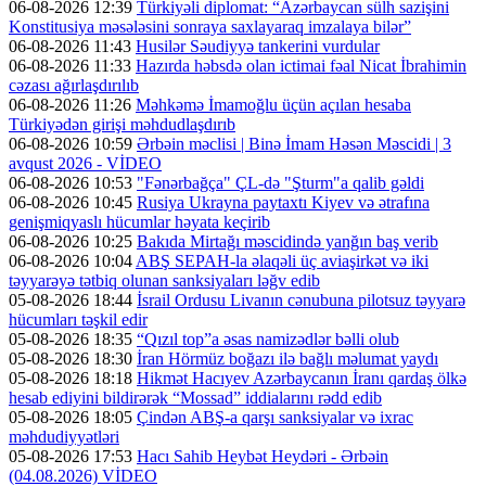
06-08-2026 12:39
Türkiyəli diplomat: “Azərbaycan sülh sazişini
Konstitusiya məsələsini sonraya saxlayaraq imzalaya bilər”
06-08-2026 11:43
Husilər Səudiyyə tankerini vurdular
06-08-2026 11:33
Hazırda həbsdə olan ictimai fəal Nicat İbrahimin
cəzası ağırlaşdırılıb
06-08-2026 11:26
Məhkəmə İmamoğlu üçün açılan hesaba
Türkiyədən girişi məhdudlaşdırıb
06-08-2026 10:59
Ərbəin məclisi | Binə İmam Həsən Məscidi | 3
avqust 2026 - VİDEO
06-08-2026 10:53
"Fənərbağça" ÇL-də "Şturm"a qalib gəldi
06-08-2026 10:45
Rusiya Ukrayna paytaxtı Kiyev və ətrafına
genişmiqyaslı hücumlar həyata keçirib
06-08-2026 10:25
Bakıda Mirtağı məscidində yanğın baş verib
06-08-2026 10:04
ABŞ SEPAH-la əlaqəli üç aviaşirkət və iki
təyyarəyə tətbiq olunan sanksiyaları ləğv edib
05-08-2026 18:44
İsrail Ordusu Livanın cənubuna pilotsuz təyyarə
hücumları təşkil edir
05-08-2026 18:35
“Qızıl top”a əsas namizədlər bəlli olub
05-08-2026 18:30
İran Hörmüz boğazı ilə bağlı məlumat yaydı
05-08-2026 18:18
Hikmət Hacıyev Azərbaycanın İranı qardaş ölkə
hesab ediyini bildirərək “Mossad” iddialarını rədd edib
05-08-2026 18:05
Çindən ABŞ-a qarşı sanksiyalar və ixrac
məhdudiyyətləri
05-08-2026 17:53
Hacı Sahib Heybət Heydəri - Ərbəin
(04.08.2026) VİDEO