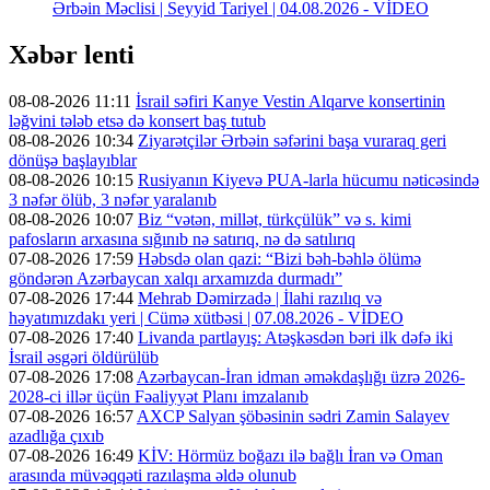
Ərbəin Məclisi | Seyyid Tariyel | 04.08.2026 - VİDEO
Xəbər lenti
08-08-2026 11:11
İsrail səfiri Kanye Vestin Alqarve konsertinin
ləğvini tələb etsə də konsert baş tutub
08-08-2026 10:34
Ziyarətçilər Ərbəin səfərini başa vuraraq geri
dönüşə başlayıblar
08-08-2026 10:15
Rusiyanın Kiyevə PUA-larla hücumu nəticəsində
3 nəfər ölüb, 3 nəfər yaralanıb
08-08-2026 10:07
Biz “vətən, millət, türkçülük” və s. kimi
pafosların arxasına sığınıb nə satırıq, nə də satılırıq
07-08-2026 17:59
Həbsdə olan qazi: “Bizi bəh-bəhlə ölümə
göndərən Azərbaycan xalqı arxamızda durmadı”
07-08-2026 17:44
Mehrab Dəmirzadə | İlahi razılıq və
həyatımızdakı yeri | Cümə xütbəsi | 07.08.2026 - VİDEO
07-08-2026 17:40
Livanda partlayış: Atəşkəsdən bəri ilk dəfə iki
İsrail əsgəri öldürülüb
07-08-2026 17:08
Azərbaycan-İran idman əməkdaşlığı üzrə 2026-
2028-ci illər üçün Fəaliyyət Planı imzalanıb
07-08-2026 16:57
AXCP Salyan şöbəsinin sədri Zamin Salayev
azadlığa çıxıb
07-08-2026 16:49
KİV: Hörmüz boğazı ilə bağlı İran və Oman
arasında müvəqqəti razılaşma əldə olunub