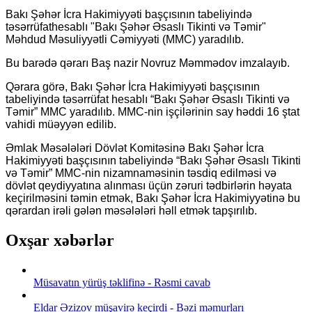
Bakı Şəhər İcra Hakimiyyəti başçısının tabeliyində
təsərrüfathesablı "Bakı Şəhər Əsaslı Tikinti və Təmir"
Məhdud Məsuliyyətli Cəmiyyəti (MMC) yaradılıb.
Bu barədə qərarı Baş nazir Novruz Məmmədov imzalayıb.
Qərara görə, Bakı Şəhər İcra Hakimiyyəti başçısının
tabeliyində təsərrüfat hesablı “Bakı Şəhər Əsaslı Tikinti və
Təmir” MMC yaradılıb. MMC-nin işçilərinin say həddi 16 ştat
vahidi müəyyən edilib.
Əmlak Məsələləri Dövlət Komitəsinə Bakı Şəhər İcra
Hakimiyyəti başçısının tabeliyində “Bakı Şəhər Əsaslı Tikinti
və Təmir” MMC-nin nizamnaməsinin təsdiq edilməsi və
dövlət qeydiyyatına alınması üçün zəruri tədbirlərin həyata
keçirilməsini təmin etmək, Bakı Şəhər İcra Hakimiyyətinə bu
qərardan irəli gələn məsələləri həll etmək tapşırılıb.
Oxşar xəbərlər
Müsavatın yürüş təklifinə - Rəsmi cavab
Eldar Əzizov müşavirə keçirdi - Bəzi məmurları